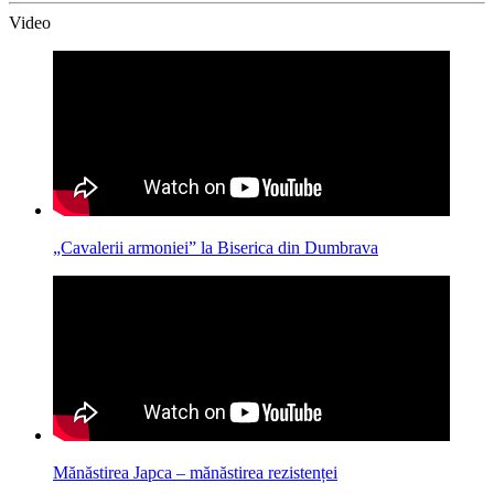
Video
„Cavalerii armoniei” la Biserica din Dumbrava
Mănăstirea Japca – mănăstirea rezistenței