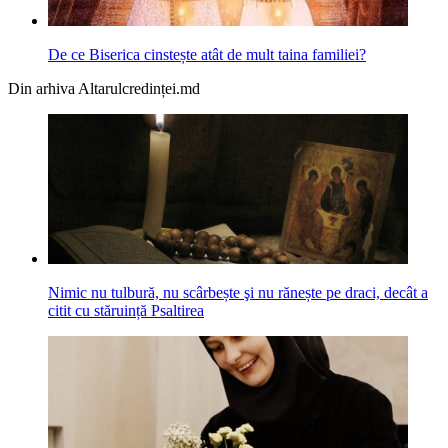
De ce Biserica cinstește atât de mult taina familiei?
Din arhiva Altarulcredinței.md
Nimic nu tulbură, nu scârbește şi nu rănește pe draci, decât a
citit cu stăruință Psaltirea