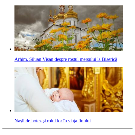
Arhim. Siluan Visan despre rostul mersului la Biserică
Naşii de botez şi rolul lor în viaţa finului