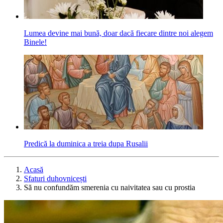
Lumea devine mai bună, doar dacă fiecare dintre noi alegem
Binele!
Predică la duminica a treia dupa Rusalii
Acasă
Sfaturi duhovnicești
Să nu confundăm smerenia cu naivitatea sau cu prostia