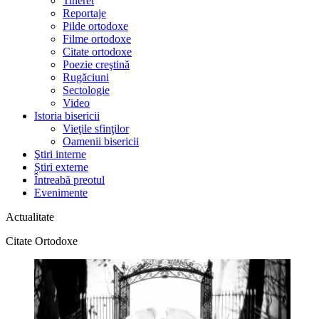
Tineret
Reportaje
Pilde ortodoxe
Filme ortodoxe
Citate ortodoxe
Poezie creştină
Rugăciuni
Sectologie
Video
Istoria bisericii
Vieţile sfinţilor
Oamenii bisericii
Ştiri interne
Știri externe
Întreabă preotul
Evenimente
Actualitate
Citate Ortodoxe