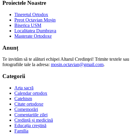
Proiectele Noastre
Tineretul Ortodox
Preot Octavian Moșin
Biserica USM
Localitatea Dumbrava
Masterate Ortodoxe
Anunț
Te invităm să te alături echipei Altarul Credinţei! Trimite textele sau
fotografiile tale la adresa:
mosin.octavian@gmail.com
.
Categorii
Arta sacră
Calendar ortodox
Catehism
Citate ortodoxe
Comemorări
Comentariile zilei
Credință și medicină
Educația creștină
Familia