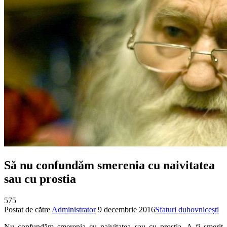
Să nu confundăm smerenia cu naivitatea
sau cu prostia
575
Postat de către
Administrator
9 decembrie 2016
Sfaturi duhovnicești
Nu confundăm smerenia cu naivitatea sau cu prostia. A fi smerit