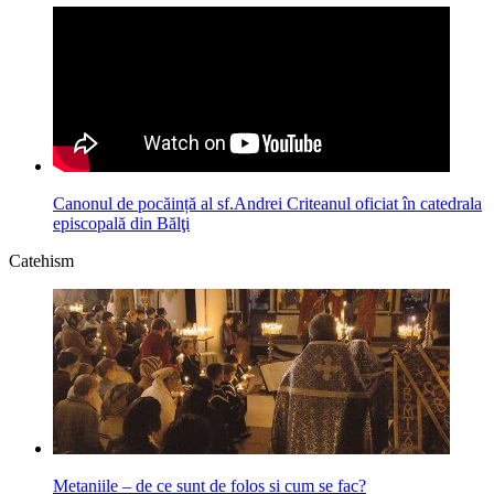
Canonul de pocăință al sf.Andrei Criteanul oficiat în catedrala
episcopală din Bălţi
Catehism
Metaniile – de ce sunt de folos si cum se fac?