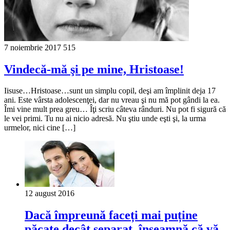
7 noiembrie 2017
515
Vindecă-mă şi pe mine, Hristoase!
Iisuse…Hristoase…sunt un simplu copil, deşi am împlinit deja 17
ani. Este vârsta adolescenţei, dar nu vreau şi nu mă pot gândi la ea.
Îmi vine mult prea greu… Îţi scriu câteva rânduri. Nu pot fi sigură că
le vei primi. Tu nu ai nicio adresă. Nu ştiu unde eşti şi, la urma
urmelor, nici cine […]
12 august 2016
Dacă împreună faceți mai puține
păcate decât separat, înseamnă că vă