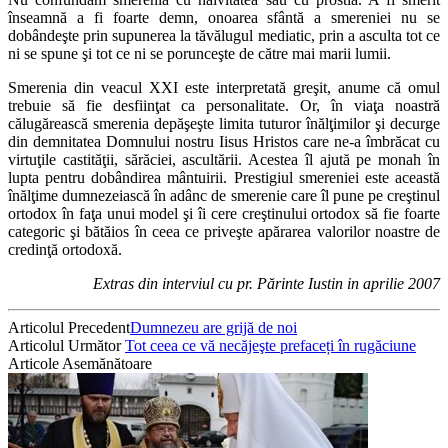
înseamnă a fi foarte demn, onoarea sfântă a smereniei nu se
dobândeşte prin supunerea la tăvălugul mediatic, prin a asculta tot ce
ni se spune şi tot ce ni se porunceşte de către mai marii lumii.
Smerenia din veacul XXI este interpretată greşit, anume că omul
trebuie să fie desfiinţat ca personalitate. Or, în viaţa noastră
călugărească smerenia depăşeşte limita tuturor înălţimilor şi decurge
din demnitatea Domnului nostru Iisus Hristos care ne-a îmbrăcat cu
virtuţile castităţii, sărăciei, ascultării. Acestea îl ajută pe monah în
lupta pentru dobândirea mântuirii. Prestigiul smereniei este această
înălţime dumnezeiască în adânc de smerenie care îl pune pe creştinul
ortodox în faţa unui model şi îi cere creştinului ortodox să fie foarte
categoric şi bătăios în ceea ce priveşte apărarea valorilor noastre de
credinţă ortodoxă.
Extras din interviul cu pr. Părinte Iustin in aprilie 2007
Articolul Precedent
Dumnezeu are grijă de noi
Articolul Următor
Tot ceea ce vă necăjeşte prefaceți în rugăciune
Articole Asemănătoare