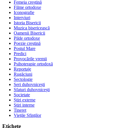
Femeia creștină
Filme ortodoxe
Iconografie
Interviuri
Istoria Bisericii
Muzica bisericească
Oamenii Bisericii
Pilde ortodoxe
Poezie creştină
Postul Mare
Predici
Provocările vremii
Psihoterapie ortodoxă
Reportaje
Rugăciuni
Sectologie
Seri duhovnicești
Sfaturi duhovnicești
Societate
Știri externe
Ştiri interne
Tineret
Vieţile Sfinţilor
Etichete