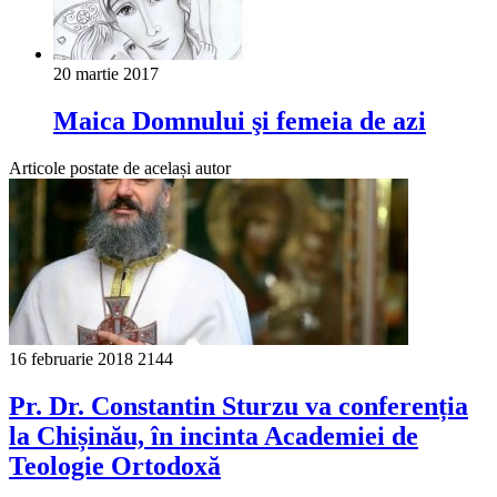
20 martie 2017
Maica Domnului şi femeia de azi
Articole postate de același autor
16 februarie 2018
2144
Pr. Dr. Constantin Sturzu va conferenția
la Chișinău, în incinta Academiei de
Teologie Ortodoxă