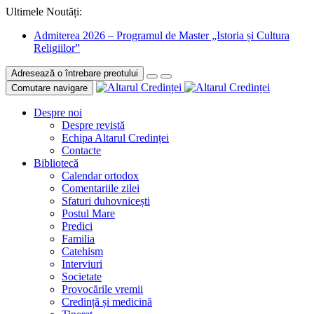
Ultimele Noutăți:
Admiterea 2026 – Programul de Master „Istoria și Cultura
Religiilor”
Adresează o întrebare preotului
Comutare navigare
Despre noi
Despre revistă
Echipa Altarul Credinței
Contacte
Bibliotecă
Calendar ortodox
Comentariile zilei
Sfaturi duhovnicești
Postul Mare
Predici
Familia
Catehism
Interviuri
Societate
Provocările vremii
Credință și medicină