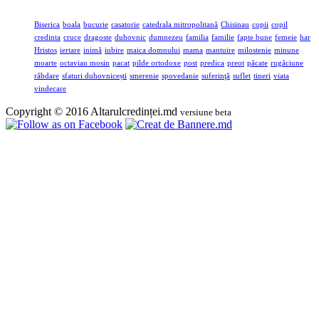
Biserica
boala
bucurie
casatorie
catedrala mitropolitană
Chisinau
copii
copil
credinta
cruce
dragoste
duhovnic
dumnezeu
familia
familie
fapte bune
femeie
har
Hristos
iertare
inimă
iubire
maica domnului
mama
mantuire
milostenie
minune
moarte
octavian mosin
pacat
pilde ortodoxe
post
predica
preot
păcate
rugăciune
răbdare
sfaturi duhovnicești
smerenie
spovedanie
suferinţă
suflet
tineri
viata
vindecare
Copyright © 2016 Altarulcredinței.md
versiune beta