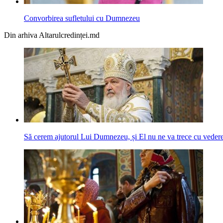
Convorbirea sufletului cu Dumnezeu
Din arhiva Altarulcredinței.md
Să cerem ajutorul Lui Dumnezeu, și El nu ne va trece cu vede