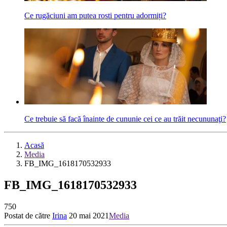
Ce rugăciuni am putea rosti pentru adormiți?
Ce trebuie să facă înainte de cununie cei ce au trăit necununaţi?
Acasă
Media
FB_IMG_1618170532933
FB_IMG_1618170532933
750
Postat de către
Irina
20 mai 2021
Media