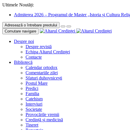
Ultimele Noutăți:
Admiterea 2026 – Programul de Master „Istoria și Cultura Relig
Adresează o întrebare preotului
Comutare navigare
Despre noi
Despre revistă
Echipa Altarul Credinței
Contacte
Bibliotecă
Calendar ortodox
Comentariile zilei
Sfaturi duhovnicești
Postul Mare
Predici
Familia
Catehism
Interviuri
Societate
Provocările vremii
Credință și medicină
Tineret