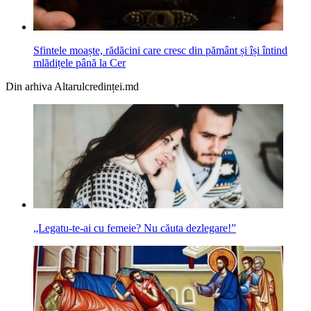
Sfintele moaște, rădăcini care cresc din pământ și își întind
mlădițele până la Cer
Din arhiva Altarulcredinței.md
„Legatu-te-ai cu femeie? Nu căuta dezlegare!”