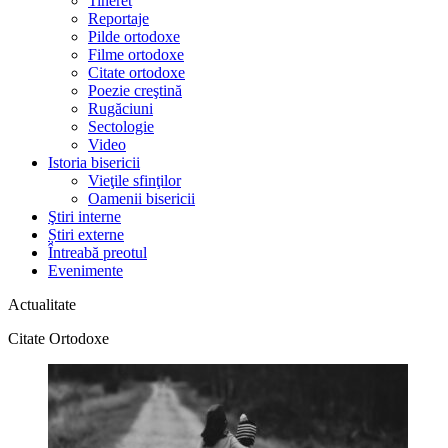
Tineret
Reportaje
Pilde ortodoxe
Filme ortodoxe
Citate ortodoxe
Poezie creştină
Rugăciuni
Sectologie
Video
Istoria bisericii
Vieţile sfinţilor
Oamenii bisericii
Ştiri interne
Știri externe
Întreabă preotul
Evenimente
Actualitate
Citate Ortodoxe