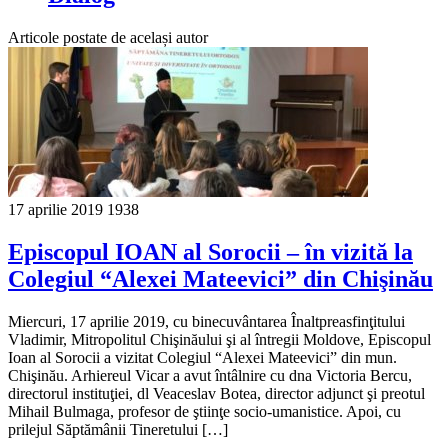
Articole postate de același autor
17 aprilie 2019
1938
Episcopul IOAN al Sorocii – în vizită la
Colegiul “Alexei Mateevici” din Chişinău
Miercuri, 17 aprilie 2019, cu binecuvântarea Înaltpreasfinţitului
Vladimir, Mitropolitul Chişinăului şi al întregii Moldove, Episcopul
Ioan al Sorocii a vizitat Colegiul “Alexei Mateevici” din mun.
Chişinău. Arhiereul Vicar a avut întâlnire cu dna Victoria Bercu,
directorul instituţiei, dl Veaceslav Botea, director adjunct şi preotul
Mihail Bulmaga, profesor de ştiinţe socio-umanistice. Apoi, cu
prilejul Săptămânii Tineretului […]