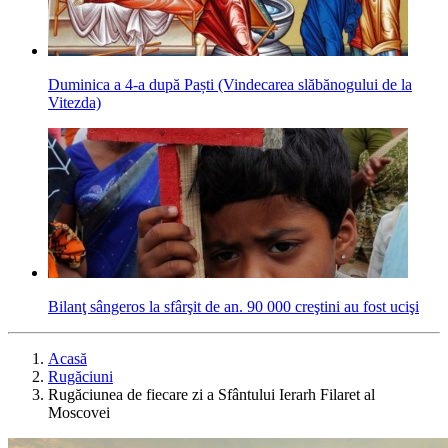
Duminica a 4-a după Paști (Vindecarea slăbănogului de la
Vitezda)
Bilanţ sângeros la sfârşit de an. 90 000 creştini au fost ucişi
Acasă
Rugăciuni
Rugăciunea de fiecare zi a Sfântului Ierarh Filaret al
Moscovei