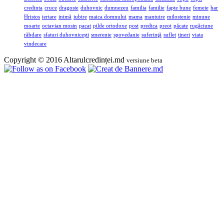
credinta
cruce
dragoste
duhovnic
dumnezeu
familia
familie
fapte bune
femeie
har
Hristos
iertare
inimă
iubire
maica domnului
mama
mantuire
milostenie
minune
moarte
octavian mosin
pacat
pilde ortodoxe
post
predica
preot
păcate
rugăciune
răbdare
sfaturi duhovnicești
smerenie
spovedanie
suferinţă
suflet
tineri
viata
vindecare
Copyright © 2016 Altarulcredinței.md
versiune beta