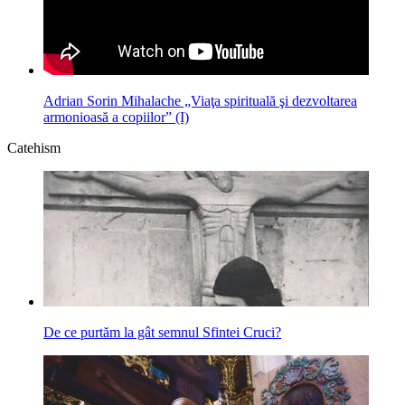
Adrian Sorin Mihalache „Viaţa spirituală şi dezvoltarea
armonioasă a copiilor” (I)
Catehism
De ce purtăm la gât semnul Sfintei Cruci?