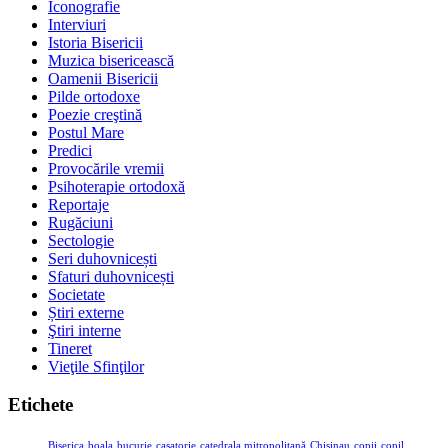
Iconografie
Interviuri
Istoria Bisericii
Muzica bisericească
Oamenii Bisericii
Pilde ortodoxe
Poezie creştină
Postul Mare
Predici
Provocările vremii
Psihoterapie ortodoxă
Reportaje
Rugăciuni
Sectologie
Seri duhovnicești
Sfaturi duhovnicești
Societate
Știri externe
Ştiri interne
Tineret
Vieţile Sfinţilor
Etichete
Biserica
boala
bucurie
casatorie
catedrala mitropolitană
Chisinau
copii
copil