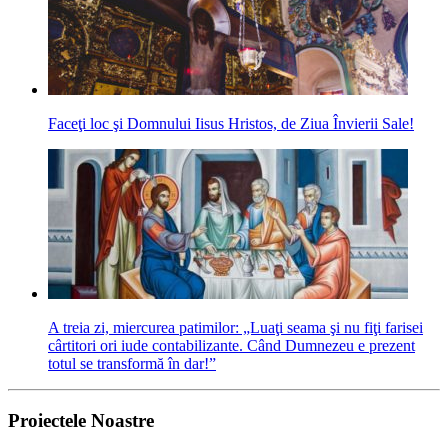
Faceţi loc şi Domnului Iisus Hristos, de Ziua Învierii Sale!
A treia zi, miercurea patimilor: „Luaţi seama şi nu fiţi farisei
cârtitori ori iude contabilizante. Când Dumnezeu e prezent
totul se transformă în dar!”
Proiectele Noastre