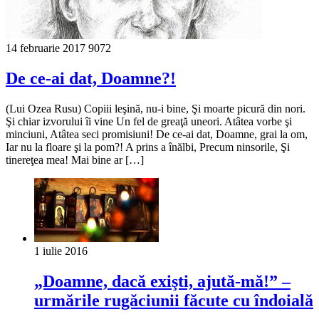
14 februarie 2017
9072
De ce-ai dat, Doamne?!
(Lui Ozea Rusu) Copiii leşină, nu-i bine, Şi moarte picură din nori.
Şi chiar izvorului îi vine Un fel de greaţă uneori. Atâtea vorbe şi
minciuni, Atâtea seci promisiuni! De ce-ai dat, Doamne, grai la om,
Iar nu la floare şi la pom?! A prins a înălbi, Precum ninsorile, Şi
tinereţea mea! Mai bine ar […]
1 iulie 2016
„Doamne, dacă exişti, ajută-mă!” –
urmările rugăciunii făcute cu îndoială