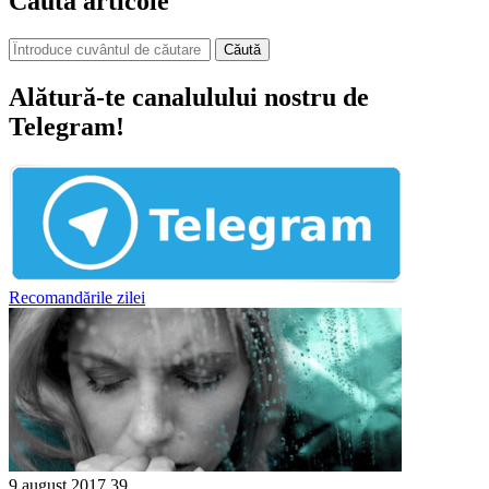
Caută articole
Căută
Alătură-te canalulului nostru de
Telegram!
Recomandările zilei
9 august 2017
39