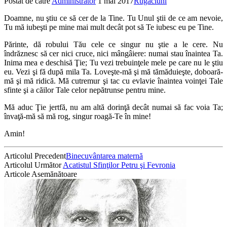
Postat de către
Administrator
1 mai 2017
Rugăciuni
Doamne, nu ştiu ce să cer de la Tine. Tu Unul ştii de ce am nevoie,
Tu mă iubeşti pe mine mai mult decât pot să Te iubesc eu pe Tine.
Părinte, dă robului Tău cele ce singur nu ştie a le cere. Nu
îndrăznesc să cer nici cruce, nici mângâiere: numai stau înaintea Ta.
Inima mea e deschisă Ţie; Tu vezi trebuinţele mele pe care nu le ştiu
eu. Vezi şi fă după mila Ta. Loveşte-mă şi mă tămăduieşte, doboară-
mă şi mă ridică. Mă cutremur şi tac cu evlavie înaintea voinţei Tale
sfinte şi a căilor Tale celor nepătrunse pentru mine.
Mă aduc Ţie jertfă, nu am altă dorinţă decât numai să fac voia Ta;
învaţă-mă să mă rog, singur roagă-Te în mine!
Amin!
Articolul Precedent
Binecuvântarea maternă
Articolul Următor
Acatistul Sfinţilor Petru şi Fevronia
Articole Asemănătoare