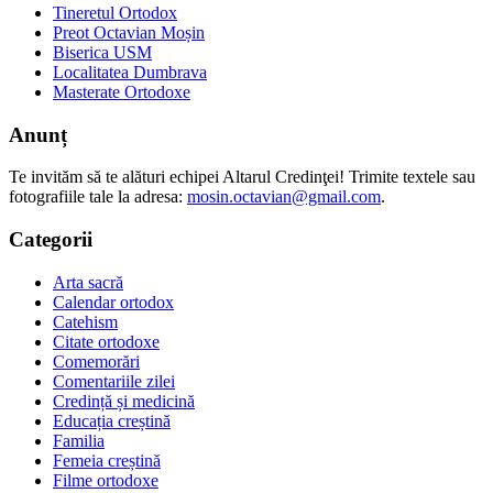
Tineretul Ortodox
Preot Octavian Moșin
Biserica USM
Localitatea Dumbrava
Masterate Ortodoxe
Anunț
Te invităm să te alături echipei Altarul Credinţei! Trimite textele sau
fotografiile tale la adresa:
mosin.octavian@gmail.com
.
Categorii
Arta sacră
Calendar ortodox
Catehism
Citate ortodoxe
Comemorări
Comentariile zilei
Credință și medicină
Educația creștină
Familia
Femeia creștină
Filme ortodoxe