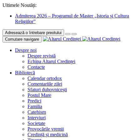
Ultimele Noutăți:
Admiterea 2026 – Programul de Master „Istoria și Cultura
Religiilor”
Adresează o întrebare preotului
Comutare navigare
Despre noi
Despre revistă
Echipa Altarul Credinței
Contacte
Bibliotecă
Calendar ortodox
Comentariile zilei
Sfaturi duhovnicești
Postul Mare
Predici
Familia
Catehism
Interviuri
Societate
Provocările vremii
Credință și medicină