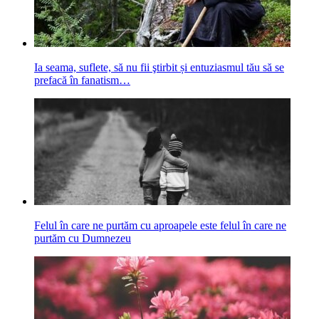
Ia seama, suflete, să nu fii ştirbit și entuziasmul tău să se
prefacă în fanatism…
Felul în care ne purtăm cu aproapele este felul în care ne
purtăm cu Dumnezeu