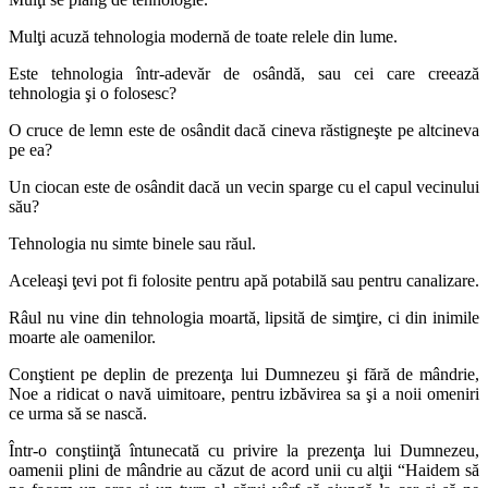
Mulţi acuză tehnologia modernă de toate relele din lume.
Este tehnologia într-adevăr de osândă, sau cei care creează
tehnologia şi o folosesc?
O cruce de lemn este de osândit dacă cineva răstigneşte pe altcineva
pe ea?
Un ciocan este de osândit dacă un vecin sparge cu el capul vecinului
său?
Tehnologia nu simte binele sau răul.
Aceleaşi ţevi pot fi folosite pentru apă potabilă sau pentru canalizare.
Râul nu vine din tehnologia moartă, lipsită de simţire, ci din inimile
moarte ale oamenilor.
Conştient pe deplin de prezenţa lui Dumnezeu şi fără de mândrie,
Noe a ridicat o navă uimitoare, pentru izbăvirea sa şi a noii omeniri
ce urma să se nască.
Într-o conştiinţă întunecată cu privire la prezenţa lui Dumnezeu,
oamenii plini de mândrie au căzut de acord unii cu alţii “Haidem să