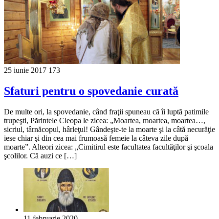
25 iunie 2017
173
Sfaturi pentru o spovedanie curată
De multe ori, la spovedanie, când fraţii spuneau că îi luptă patimile
trupeşti, Părintele Cleopa le zicea: „Moartea, moartea, moartea…,
sicriul, târnăcopul, hârleţul! Gândeşte-te la moarte şi la câtă necurăţie
iese chiar şi din cea mai frumoasă femeie la câteva zile după
moarte”. Alteori zicea: „Cimitirul este facultatea facultăţilor şi şcoala
şcolilor. Că auzi ce […]
11 februarie 2020