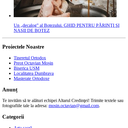
Un „decalog” al Botezului. GHID PENTRU PĂRINŢI ŞI
NAŞII DE BOTEZ
Proiectele Noastre
Tineretul Ortodox
Preot Octavian Moșin
Biserica USM
Localitatea Dumbrava
Masterate Ortodoxe
Anunț
Te invităm să te alături echipei Altarul Credinţei! Trimite textele sau
fotografiile tale la adresa:
mosin.octavian@gmail.com
.
Categorii
Arta sacră