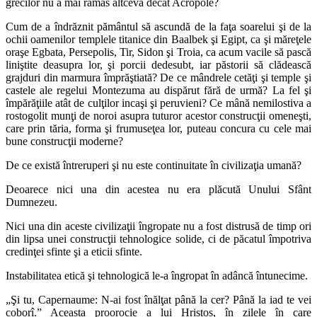
grecilor nu a mai rămas altceva decât Acropole?
Cum de a îndrăznit pământul să ascundă de la faţa soarelui şi de la
ochii oamenilor templele titanice din Baalbek şi Egipt, ca şi măreţele
oraşe Egbata, Persepolis, Tir, Sidon şi Troia, ca acum vacile să pască
liniştite deasupra lor, şi porcii dedesubt, iar păstorii să clădească
grajduri din marmura împrăştiată? De ce mândrele cetăţi şi temple şi
castele ale regelui Montezuma au dispărut fără de urmă? La fel şi
împărăţiile atât de culţilor incaşi şi peruvieni? Ce mână nemilostiva a
rostogolit munţi de noroi asupra tuturor acestor construcţii omeneşti,
care prin tăria, forma şi frumuseţea lor, puteau concura cu cele mai
bune construcţii moderne?
De ce există întreruperi şi nu este continuitate în civilizaţia umană?
Deoarece nici una din acestea nu era plăcută Unului Sfânt
Dumnezeu.
Nici una din aceste civilizaţii îngropate nu a fost distrusă de timp ori
din lipsa unei construcţii tehnologice solide, ci de păcatul împotriva
credinţei sfinte şi a eticii sfinte.
Instabilitatea etică şi tehnologică le-a îngropat în adâncă întunecime.
„Şi tu, Capernaume: N-ai fost înălţat până la cer? Până la iad te vei
coborî.” Aceasta proorocie a lui Hristos, în zilele în care