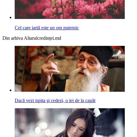
Cel care iartă este un om puternic
Din arhiva Altarulcredinței.md
Dacă vezi ispita şi cedezi, o iei de la capăt