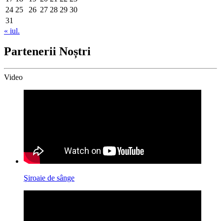
24
25
26
27
28
29
30
31
« iul.
Partenerii Noștri
Video
Şiroaie de sânge