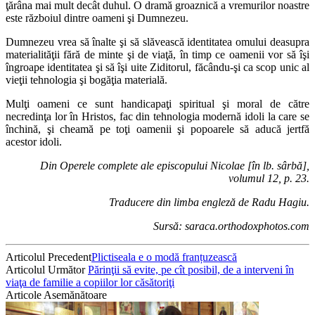
ţărâna mai mult decât duhul. O dramă groaznică a vremurilor noastre
este războiul dintre oameni şi Dumnezeu.
Dumnezeu vrea să înalte şi să slăvească identitatea omului deasupra
materialităţii fără de minte şi de viaţă, în timp ce oamenii vor să îşi
îngroape identitatea şi să îşi uite Ziditorul, făcându-şi ca scop unic al
vieţii tehnologia şi bogăţia materială.
Mulţi oameni ce sunt handicapaţi spiritual şi moral de către
necredinţa lor în Hristos, fac din tehnologia modernă idoli la care se
închină, şi cheamă pe toţi oamenii şi popoarele să aducă jertfă
acestor idoli.
Din Operele complete ale episcopului Nicolae [în lb. sârbă],
volumul 12, p. 23.
Traducere din limba engleză de Radu Hagiu.
Sursă: saraca.orthodoxphotos.com
Articolul Precedent
Plictiseala e o modă franțuzească
Articolul Următor
Părinţii să evite, pe cît posibil, de a interveni în
viaţa de familie a copiilor lor căsătoriţi
Articole Asemănătoare