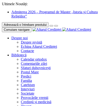
Ultimele Noutăți:
Admiterea 2026 – Programul de Master „Istoria și Cultura
Religiilor”
Adresează o întrebare preotului
Comutare navigare
Despre noi
Despre revistă
Echipa Altarul Credinței
Contacte
Bibliotecă
Calendar ortodox
Comentariile zilei
Sfaturi duhovnicești
Postul Mare
Predici
Familia
Catehism
Interviuri
Societate
Provocările vremii
Credință și medicină