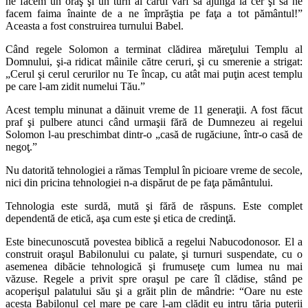
ne facem un oraş şi un turn al cărui vârf să ajungă la cer şi să ne
facem faima înainte de a ne împrăştia pe faţa a tot pământul!”
Aceasta a fost construirea turnului Babel.
Când regele Solomon a terminat clădirea măreţului Templu al
Domnului, şi-a ridicat mâinile către ceruri, şi cu smerenie a strigat:
„Cerul şi cerul cerurilor nu Te încap, cu atât mai puţin acest templu
pe care l-am zidit numelui Tău.”
Acest templu minunat a dăinuit vreme de 11 generaţii. A fost făcut
praf şi pulbere atunci când urmaşii fără de Dumnezeu ai regelui
Solomon l-au preschimbat dintr-o „casă de rugăciune, într-o casă de
negoţ.”
Nu datorită tehnologiei a rămas Templul în picioare vreme de secole,
nici din pricina tehnologiei n-a dispărut de pe faţa pământului.
Tehnologia este surdă, mută şi fără de răspuns. Este complet
dependentă de etică, aşa cum este şi etica de credinţă.
Este binecunoscută povestea biblică a regelui Nabucodonosor. El a
construit oraşul Babilonului cu palate, şi turnuri suspendate, cu o
asemenea dibăcie tehnologică şi frumuseţe cum lumea nu mai
văzuse. Regele a privit spre oraşul pe care îl clădise, stând pe
acoperişul palatului său şi a grăit plin de mândrie: “Oare nu este
acesta Babilonul cel mare pe care l-am clădit eu intru tăria puterii