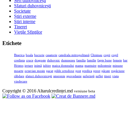
Seri duhovnicești
Sfaturi duhovnicești
Societate
Știri externe
Ştiri interne
Tineret
Vieţile Sfinţilor
Etichete
Biserica
boala
bucurie
casatorie
catedrala mitropolitană
Chisinau
copii
copil
credinta
cruce
dragoste
duhovnic
dumnezeu
familia
familie
fapte bune
femeie
har
Hristos
iertare
inimă
iubire
maica domnului
mama
mantuire
milostenie
minune
moarte
octavian mosin
pacat
pilde ortodoxe
post
predica
preot
păcate
rugăciune
răbdare
sfaturi duhovnicești
smerenie
spovedanie
suferinţă
suflet
tineri
viata
vindecare
Copyright © 2016 Altarulcredinței.md
versiune beta