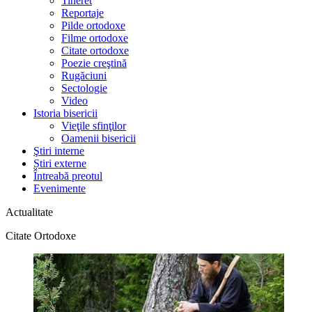
Tineret
Reportaje
Pilde ortodoxe
Filme ortodoxe
Citate ortodoxe
Poezie creştină
Rugăciuni
Sectologie
Video
Istoria bisericii
Vieţile sfinţilor
Oamenii bisericii
Ştiri interne
Știri externe
Întreabă preotul
Evenimente
Actualitate
Citate Ortodoxe