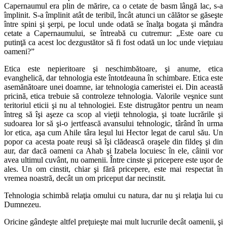
Capernaumul era plin de mărire, ca o cetate de basm lângă lac, s-a
împlinit. S-a împlinit atât de teribil, încât atunci un călător se găseşte
între spini şi şerpi, pe locul unde odată se înalţa bogata şi mândra
cetate a Capernaumului, se întreabă cu cutremur: „Este oare cu
putinţă ca acest loc dezgustător să fi fost odată un loc unde vieţuiau
oameni?”
Etica este nepieritoare şi neschimbătoare, şi anume, etica
evanghelică, dar tehnologia este întotdeauna în schimbare. Etica este
asemănătoare unei doamne, iar tehnologia cameristei ei. Din această
pricină, etica trebuie să controleze tehnologia. Valorile veşnice sunt
teritoriul eticii şi nu al tehnologiei. Este distrugător pentru un neam
întreg să îşi aşeze ca scop al vieţii tehnologia, şi toate lucrările şi
sudoarea lor să şi-o jertfească avansului tehnologic, târând în urma
lor etica, aşa cum Ahile târa leşul lui Hector legat de carul său. Un
popor ca acesta poate reuşi să îşi clădească oraşele din fildeş şi din
aur, dar dacă oameni ca Ahab şi Izabela locuiesc în ele, câinii vor
avea ultimul cuvânt, nu oamenii. Între cinste şi pricepere este uşor de
ales. Un om cinstit, chiar şi fără pricepere, este mai respectat în
vremea noastră, decât un om priceput dar necinstit.
Tehnologia schimbă relaţia omului cu natura, dar nu şi relaţia lui cu
Dumnezeu.
Oricine gândeşte altfel preţuieşte mai mult lucrurile decât oamenii, şi