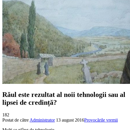
Răul este rezultat al noii tehnologii sau al
lipsei de credință?
182
Postat de către
Administrator
13 august 2016
Provocările vremii
Mulţi se plâng de tehnologie.