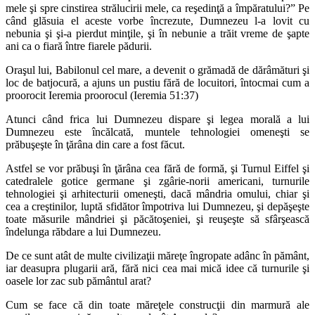
mele şi spre cinstirea strălucirii mele, ca reşedinţă a împăratului?” Pe
când glăsuia el aceste vorbe încrezute, Dumnezeu l-a lovit cu
nebunia şi şi-a pierdut minţile, şi în nebunie a trăit vreme de şapte
ani ca o fiară între fiarele pădurii.
Oraşul lui, Babilonul cel mare, a devenit o grămadă de dărâmături şi
loc de batjocură, a ajuns un pustiu fără de locuitori, întocmai cum a
proorocit Ieremia proorocul (Ieremia 51:37)
Atunci când frica lui Dumnezeu dispare şi legea morală a lui
Dumnezeu este încălcată, muntele tehnologiei omeneşti se
prăbuşeşte în ţărâna din care a fost făcut.
Astfel se vor prăbuşi în ţărâna cea fără de formă, şi Turnul Eiffel şi
catedralele gotice germane şi zgârie-norii americani, turnurile
tehnologiei şi arhitecturii omeneşti, dacă mândria omului, chiar şi
cea a creştinilor, luptă sfidător împotriva lui Dumnezeu, şi depăşeşte
toate măsurile mândriei şi păcătoşeniei, şi reuşeşte să sfârşească
îndelunga răbdare a lui Dumnezeu.
De ce sunt atât de multe civilizaţii măreţe îngropate adânc în pământ,
iar deasupra plugarii ară, fără nici cea mai mică idee că turnurile şi
oasele lor zac sub pământul arat?
Cum se face că din toate măreţele construcţii din marmură ale