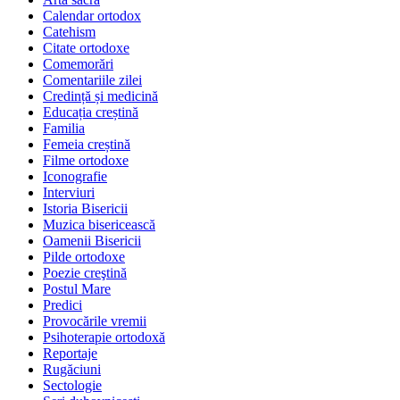
Calendar ortodox
Catehism
Citate ortodoxe
Comemorări
Comentariile zilei
Credință și medicină
Educația creștină
Familia
Femeia creștină
Filme ortodoxe
Iconografie
Interviuri
Istoria Bisericii
Muzica bisericească
Oamenii Bisericii
Pilde ortodoxe
Poezie creştină
Postul Mare
Predici
Provocările vremii
Psihoterapie ortodoxă
Reportaje
Rugăciuni
Sectologie