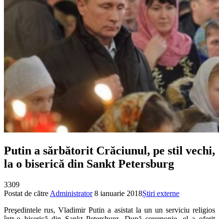
Putin a sărbătorit Crăciunul, pe stil vechi,
la o biserică din Sankt Petersburg
3309
Postat de către
Administrator
8 ianuarie 2018
Știri externe
Preşedintele rus, Vladimir Putin a asistat la un un serviciu religios
într-o biserică din Sankt Petersburg. După ceremonie, el a oferit