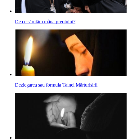
De ce sărutăm mâna preotului?
Dezlegarea sau formula Tainei Mărturisirii