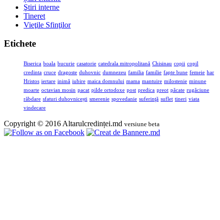
Ştiri interne
Tineret
Vieţile Sfinţilor
Etichete
Biserica
boala
bucurie
casatorie
catedrala mitropolitană
Chisinau
copii
copil
credinta
cruce
dragoste
duhovnic
dumnezeu
familia
familie
fapte bune
femeie
har
Hristos
iertare
inimă
iubire
maica domnului
mama
mantuire
milostenie
minune
moarte
octavian mosin
pacat
pilde ortodoxe
post
predica
preot
păcate
rugăciune
răbdare
sfaturi duhovnicești
smerenie
spovedanie
suferinţă
suflet
tineri
viata
vindecare
Copyright © 2016 Altarulcredinței.md
versiune beta