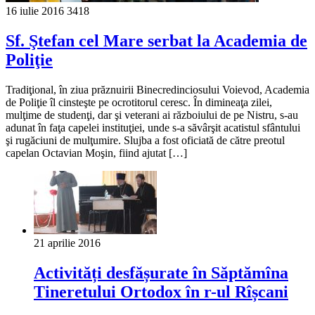
16 iulie 2016
3418
Sf. Ştefan cel Mare serbat la Academia de
Poliţie
Tradiţional, în ziua prăznuirii Binecredinciosului Voievod, Academia
de Poliţie îl cinsteşte pe ocrotitorul ceresc. În dimineaţa zilei,
mulţime de studenţi, dar şi veterani ai războiului de pe Nistru, s-au
adunat în faţa capelei instituţiei, unde s-a săvârşit acatistul sfântului
şi rugăciuni de mulţumire. Slujba a fost oficiată de către preotul
capelan Octavian Moşin, fiind ajutat […]
21 aprilie 2016
Activități desfășurate în Săptămîna
Tineretului Ortodox în r-ul Rîșcani