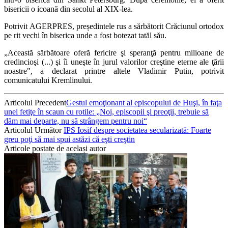
bisericii o icoană din secolul al XIX-lea.
Potrivit AGERPRES, președintele rus a sărbătorit Crăciunul ortodox
pe rit vechi în biserica unde a fost botezat tatăl său.
„Această sărbătoare oferă fericire şi speranţă pentru milioane de
credincioşi (...) şi îi uneşte în jurul valorilor creştine eterne ale ţării
noastre", a declarat printre altele Vladimir Putin, potrivit
comunicatului Kremlinului.
Articolul Precedent
Gestul emoţionant al episcopului de Huşi, în faţa
unei fetiţe în scaun cu rotile: „Noi, episcopii şi preoţii, trebuie să
dăm mai departe, nu să strângem pentru noi“
Articolul Următor
IPS Iosif despre societatea secularizată: Foarte
greu poţi să mai spui astăzi că eşti creştin
Articole postate de același autor