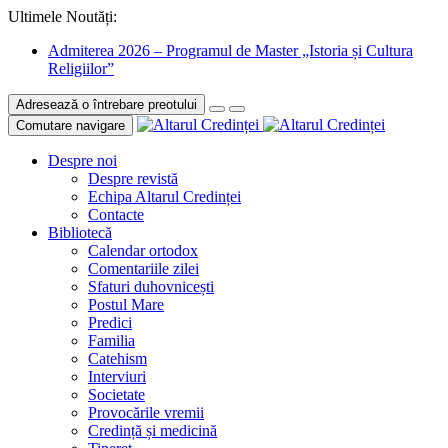
Ultimele Noutăți:
Admiterea 2026 – Programul de Master „Istoria și Cultura
Religiilor”
Adresează o întrebare preotului
Comutare navigare
Despre noi
Despre revistă
Echipa Altarul Credinței
Contacte
Bibliotecă
Calendar ortodox
Comentariile zilei
Sfaturi duhovnicești
Postul Mare
Predici
Familia
Catehism
Interviuri
Societate
Provocările vremii
Credință și medicină