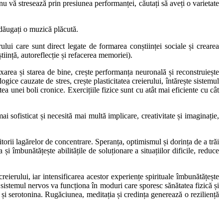
nu vă stresează prin presiunea performanței, căutați să aveți o varietate
adăugați o muzică plăcută.
ului care sunt direct legate de formarea conștiinței sociale și crearea
iință, autoreflecție și refacerea memoriei).
axarea și starea de bine, crește performanța neuronală și reconstruiește
gice cauzate de stres, crește plasticitatea creierului, întărește sistemul
ea unei boli cronice. Exercițiile fizice sunt cu atât mai eficiente cu cât
ai sofisticat și necesită mai multă implicare, creativitate și imaginație,
torii lagărelor de concentrare. Speranța, optimismul și dorința de a trăi
și îmbunătățește abilitățile de soluționare a situațiilor dificile, reduce
ierului, iar intensificarea acestor experiențe spirituale îmbunătățește
, sistemul nervos va funcționa în moduri care sporesc sănătatea fizică și
 și serotonina. Rugăciunea, meditația și credința generează o reziliență