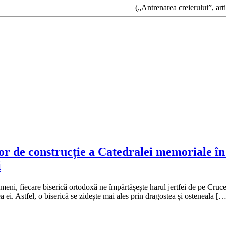
(„Antrenarea creierului”, ar
or de construcție a Catedralei memoriale în 
i
eni, fiecare biserică ortodoxă ne împărtășește harul jertfei de pe Cruce 
a ei. Astfel, o biserică se zidește mai ales prin dragostea și osteneala […