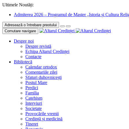
Ultimele Noutăți:
Admiterea 2026 – Programul de Master „Istoria și Cultura Relig
Adresează o întrebare preotului
Comutare navigare
Despre noi
Despre revistă
Echipa Altarul Credinței
Contacte
Bibliotecă
Calendar ortodox
Comentariile zilei
Sfaturi duhovnicești
Postul Mare
Predici
Familia
Catehism
Interviuri
Societate
Provocările vremii
Credință și medicină
Tineret