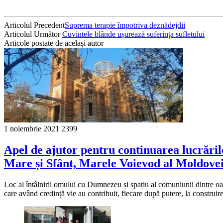
Articolul Precedent
Suprema terapie împotriva deznădejdii
Articolul Următor
Cuvintele blânde ușurează suferința sufletului
Articole postate de același autor
1 noiembrie 2021
2399
Apel de ajutor pentru continuarea lucrăril
Mare și Sfânt, Marele Voievod al Moldove
Loc al întâlnirii omului cu Dumnezeu și spațiu al comuniunii dintre oam
care având credință vie au contribuit, fiecare după putere, la construire