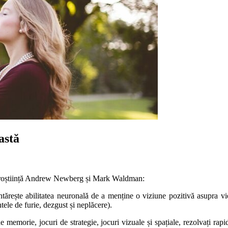
astă
n neuroștiință Andrew Newberg și Mark Waldman:
ntărește abilitatea neuronală de a menține o viziune pozitivă asupra vieț
tele de furie, dezgust și neplăcere).
de memorie, jocuri de strategie, jocuri vizuale și spațiale, rezolvați rapi