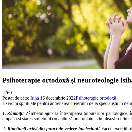
Psihoterapie ortodoxă și neuroteologie isih
2760
Postat de către
Irina
16 decembrie 2022
Psihoterapie ortodoxă
Exerciții spirituale pentru antrenarea creierului de la specialiștii î
1. Zâmbiți!
Zâmbetul ajută la întreruperea tulburărilor psihologice, î
empatia și starea sufletului (în antiteză, încruntatul stimulează sentimen
2. Rămâneți activi din punct de vedere intelectual!
Faceți exerciții 