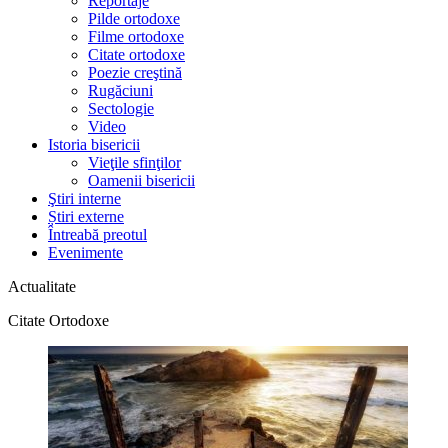
Reportaje
Pilde ortodoxe
Filme ortodoxe
Citate ortodoxe
Poezie creştină
Rugăciuni
Sectologie
Video
Istoria bisericii
Vieţile sfinţilor
Oamenii bisericii
Ştiri interne
Știri externe
Întreabă preotul
Evenimente
Actualitate
Citate Ortodoxe