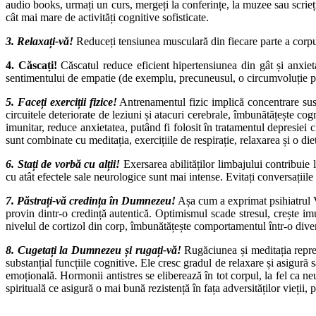
audio books, urmați un curs, mergeți la conferințe, la muzee sau scrieți
cât mai mare de activități cognitive sofisticate.
3. Relaxați-vă!
Reduceți tensiunea musculară din fiecare parte a corpulu
4. Căscați!
Căscatul reduce eficient hipertensiunea din gât și anxieta
sentimentului de empatie (de exemplu, precuneusul, o circumvoluție pe fa
5. Faceți exerciții fizice!
Antrenamentul fizic implică concentrare susțin
circuitele deteriorate de leziuni și atacuri cerebrale, îmbunătățește cog
imunitar, reduce anxietatea, putând fi folosit în tratamentul depresiei c
sunt combinate cu meditația, exercițiile de respirație, relaxarea și o di
6. Stați de vorbă cu alții!
Exersarea abilităților limbajului contribuie l
cu atât efectele sale neurologice sunt mai intense. Evitați conversațiile
7. Păstrați-vă credința în Dumnezeu!
Așa cum a exprimat psihiatrul Vi
provin dintr-o credință autentică. Optimismul scade stresul, crește imuni
nivelul de cortizol din corp, îmbunătățește comportamentul într-o divers
8. Cugetați la Dumnezeu și rugați-vă!
Rugăciunea și meditația reprez
substanțial funcțiile cognitive. Ele cresc gradul de relaxare și asigură
emoțională. Hormonii antistres se eliberează în tot corpul, la fel ca n
spirituală ce asigură o mai bună rezistență în fața adversităților vieții, 