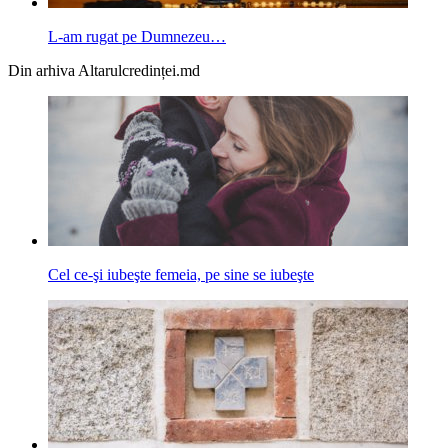
L-am rugat pe Dumnezeu…
Din arhiva Altarulcredinței.md
Cel ce-şi iubeşte femeia, pe sine se iubeşte