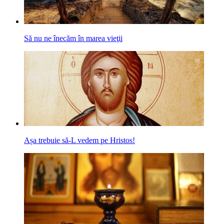
Să nu ne înecăm în marea vieţii
Așa trebuie să-L vedem pe Hristos!