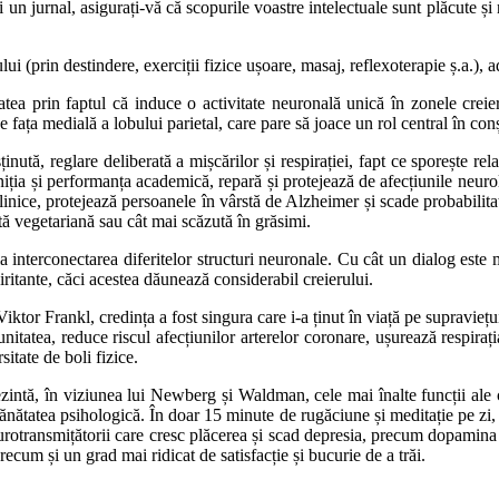
 un jurnal, asigurați-vă că scopurile voastre intelectuale sunt plăcute și 
i (prin destindere, exerciții fizice ușoare, masaj, reflexoterapie ș.a.), 
tea prin faptul că induce o activitate neuronală unică în zonele creier
ța medială a lobului parietal, care pare să joace un rol central în conșt
ută, reglare deliberată a mișcărilor și respirației, fapt ce sporește rel
niția și performanța academică, repară și protejează de afecțiunile neurolo
linice, protejează persoanele în vârstă de Alzheimer și scade probabilitat
etă vegetariană sau cât mai scăzută în grăsimi.
a interconectarea diferitelor structuri neuronale. Cu cât un dialog este m
 iritante, căci acestea dăunează considerabil creierului.
ktor Frankl, credința a fost singura care i-a ținut în viață pe supraviețui
tatea, reduce riscul afecțiunilor arterelor coronare, ușurează respirația 
itate de boli fizice.
intă, în viziunea lui Newberg și Waldman, cele mai înalte funcții ale cre
 sănătatea psihologică. În doar 15 minute de rugăciune și meditație pe zi
eurotransmițătorii care cresc plăcerea și scad depresia, precum dopamina
precum și un grad mai ridicat de satisfacție și bucurie de a trăi.