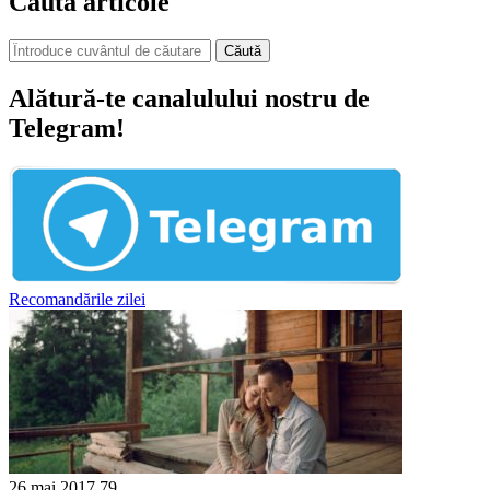
Caută articole
Căută
Alătură-te canalulului nostru de
Telegram!
Recomandările zilei
26 mai 2017
79