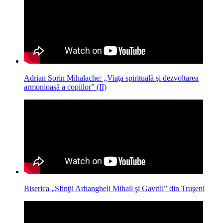
Adrian Sorin Mihalache: „Viaţa spirituală şi dezvoltarea
armonioasă a copiilor” (II)
Biserica „Sfinţii Arhangheli Mihail şi Gavriil” din Truşeni