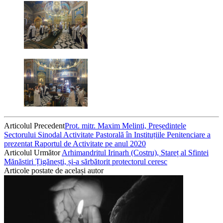
Articolul Precedent
Prot. mitr. Maxim Melinti, Președintele
Sectorului Sinodal Activitate Pastorală în Instituțiile Penitenciare a
prezentat Raportul de Activitate pe anul 2020
Articolul Următor
Arhimandritul Irinarh (Costru), Stareț al Sfintei
Mănăstiri Țigănești, și-a sărbătorit protectorul ceresc
Articole postate de același autor