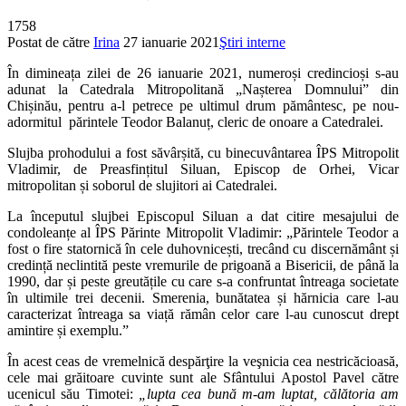
1758
Postat de către
Irina
27 ianuarie 2021
Ştiri interne
În dimineața zilei de 26 ianuarie 2021, numeroși credincioși s-au
adunat la Catedrala Mitropolitană „Nașterea Domnului” din
Chișinău, pentru a-l petrece pe ultimul drum pământesc, pe nou-
adormitul părintele Teodor Balanuț, cleric de onoare a Catedralei.
Slujba prohodului a fost săvârșită, cu binecuvântarea ÎPS Mitropolit
Vladimir, de Preasfințitul Siluan, Episcop de Orhei, Vicar
mitropolitan și soborul de slujitori ai Catedralei.
La începutul slujbei Episcopul Siluan a dat citire mesajului de
condoleanțe al ÎPS Părinte Mitropolit Vladimir: „Părintele Teodor a
fost o fire statornică în cele duhovnicești, trecând cu discernământ și
credință neclintită peste vremurile de prigoană a Bisericii, de până la
1990, dar și peste greutățile cu care s-a confruntat întreaga societate
în ultimile trei decenii. Smerenia, bunătatea și hărnicia care l-au
caracterizat întreaga sa viață rămân celor care l-au cunoscut drept
amintire și exemplu.”
În acest ceas de vremelnică despărţire la veşnicia cea nestricăcioasă,
cele mai grăitoare cuvinte sunt ale Sfântului Apostol Pavel către
ucenicul său Timotei:
„lupta cea bună m-am luptat, călătoria am