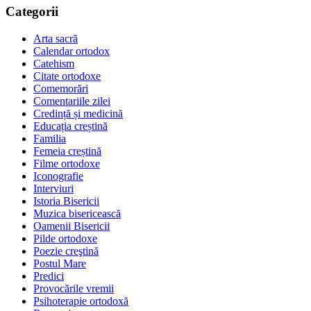
Categorii
Arta sacră
Calendar ortodox
Catehism
Citate ortodoxe
Comemorări
Comentariile zilei
Credință și medicină
Educația creștină
Familia
Femeia creștină
Filme ortodoxe
Iconografie
Interviuri
Istoria Bisericii
Muzica bisericească
Oamenii Bisericii
Pilde ortodoxe
Poezie creştină
Postul Mare
Predici
Provocările vremii
Psihoterapie ortodoxă