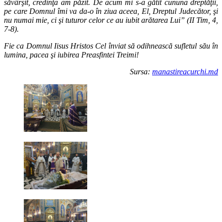
săvârşit, credinţa am păzit. De acum mi s-a gătit cununa dreptăţii,
pe care Domnul îmi va da-o în ziua aceea, El, Dreptul Judecător, şi
nu numai mie, ci şi tuturor celor ce au iubit arătarea Lui” (II Tim, 4,
7-8).
Fie ca Domnul Iisus Hristos Cel înviat să odihnească sufletul său în
lumina, pacea şi iubirea Preasfintei Treimi!
Sursa:
manastireacurchi.md