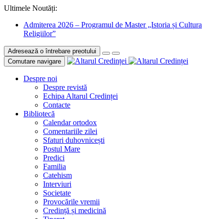
Ultimele Noutăți:
Admiterea 2026 – Programul de Master „Istoria și Cultura
Religiilor”
Adresează o întrebare preotului
Comutare navigare
Despre noi
Despre revistă
Echipa Altarul Credinței
Contacte
Bibliotecă
Calendar ortodox
Comentariile zilei
Sfaturi duhovnicești
Postul Mare
Predici
Familia
Catehism
Interviuri
Societate
Provocările vremii
Credință și medicină