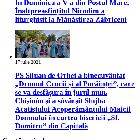
În Duminica a V-a din Postul Mare,
Înaltpreasfințitul Nicodim a
liturghisit la Mănăstirea Zăbriceni
17 iulie 2021
PS Siluan de Orhei a binecuvântat
„Drumul Crucii și al Pocăinței”, care
se va desfășura în jurul mun.
Chișinău și a săvârșit Slujba
Acatistului Acoperământului Maicii
Domnului în curtea bisericii „Sf.
Dumitru” din Capitală