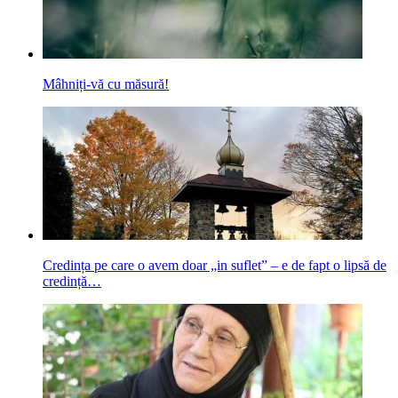
Mâhniți-vă cu măsură!
Credința pe care o avem doar „in suflet” – e de fapt o lipsă de
credință…