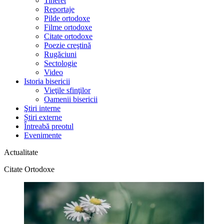
Tineret
Reportaje
Pilde ortodoxe
Filme ortodoxe
Citate ortodoxe
Poezie creştină
Rugăciuni
Sectologie
Video
Istoria bisericii
Vieţile sfinţilor
Oamenii bisericii
Ştiri interne
Știri externe
Întreabă preotul
Evenimente
Actualitate
Citate Ortodoxe