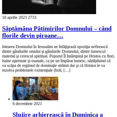
10 aprilie 2023
2733
Săptămâna Pătimirilor Domnului – când
florile devin piroane…
Intrarea Domnului în Ierusalim ne înfăţişează opoziţia nefirească
dintre gândurile omului şi gândurile Domnului, dintre lumescul
material şi cerescul spiritual. Poporul Îl întâmpină pe Hristos cu flori,
haine aşternute şi osanale, ca pe un împărat lumesc, nădăjduind că
va scăpa de regimul de dominaţie străină dar şi că Hristos le va
rezolva problemele existenţiale (boli, […]
6 decembrie 2021
Slujire arhierească în Duminica a