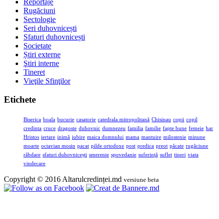
Reportaje
Rugăciuni
Sectologie
Seri duhovnicești
Sfaturi duhovnicești
Societate
Știri externe
Ştiri interne
Tineret
Vieţile Sfinţilor
Etichete
Biserica
boala
bucurie
casatorie
catedrala mitropolitană
Chisinau
copii
copil
credinta
cruce
dragoste
duhovnic
dumnezeu
familia
familie
fapte bune
femeie
har
Hristos
iertare
inimă
iubire
maica domnului
mama
mantuire
milostenie
minune
moarte
octavian mosin
pacat
pilde ortodoxe
post
predica
preot
păcate
rugăciune
răbdare
sfaturi duhovnicești
smerenie
spovedanie
suferinţă
suflet
tineri
viata
vindecare
Copyright © 2016 Altarulcredinței.md
versiune beta