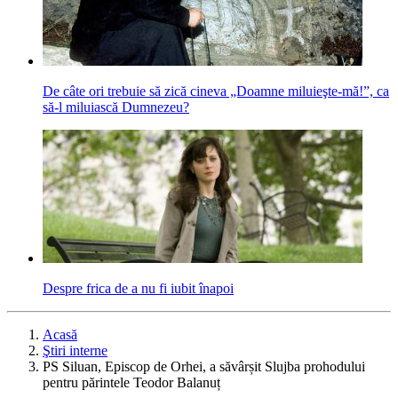
De câte ori trebuie să zică cineva „Doamne miluieşte-mă!”, ca
să-l miluiască Dumnezeu?
Despre frica de a nu fi iubit înapoi
Acasă
Ştiri interne
PS Siluan, Episcop de Orhei, a săvârșit Slujba prohodului
pentru părintele Teodor Balanuț