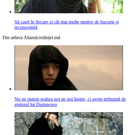
Să cauți în fiecare zi cât mai multe motive de bucurie și
recunoștință
Din arhiva Altarulcredinței.md
Nu ne putem realiza noi pe noi înşine, ci avem trebuinţă de
ajutorul lui Dumnezeu