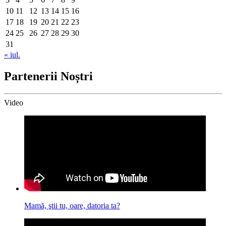
10
11
12
13
14
15
16
17
18
19
20
21
22
23
24
25
26
27
28
29
30
31
« iul.
Partenerii Noștri
Video
Mamă, ştii tu, oare, datoria ta?