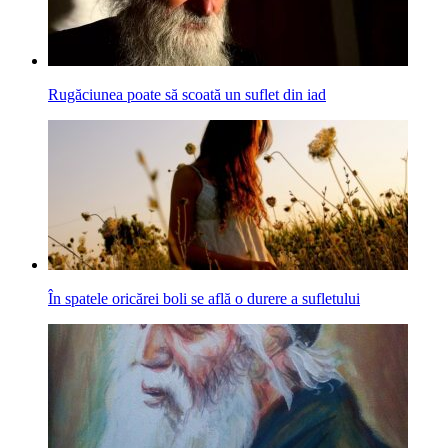
Rugăciunea poate să scoată un suflet din iad
În spatele oricărei boli se află o durere a sufletului