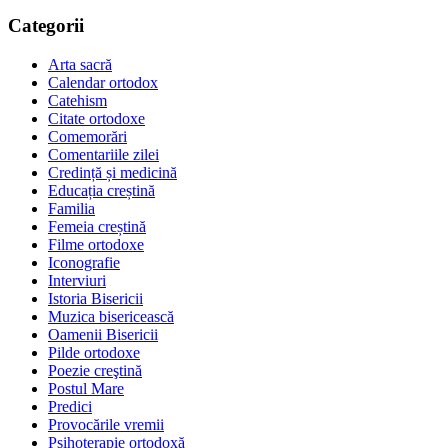
Categorii
Arta sacră
Calendar ortodox
Catehism
Citate ortodoxe
Comemorări
Comentariile zilei
Credință și medicină
Educația creștină
Familia
Femeia creștină
Filme ortodoxe
Iconografie
Interviuri
Istoria Bisericii
Muzica bisericească
Oamenii Bisericii
Pilde ortodoxe
Poezie creştină
Postul Mare
Predici
Provocările vremii
Psihoterapie ortodoxă