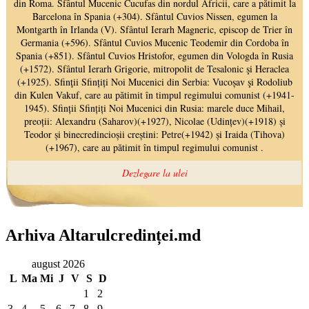
Arhiva Altarulcredinței.md
august 2026
L
Ma
Mi
J
V
S
D
1
2
3
4
5
6
7
8
9