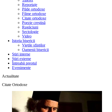
Tineret
Reportaje
Pilde ortodoxe
Filme ortodoxe
Citate ortodoxe
Poezie creştină
Rugăciuni
Sectologie
Video
Istoria bisericii
Vieţile sfinţilor
Oamenii bisericii
Ştiri interne
Știri externe
Întreabă preotul
Evenimente
Actualitate
Citate Ortodoxe