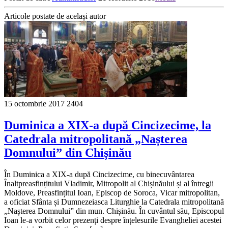
Articole postate de același autor
15 octombrie 2017
2404
Duminica a XIX-a după Cincizecime, la
Catedrala mitropolitană „Nașterea
Domnului” din Chișinău
În Duminica a XIX-a după Cincizecime, cu binecuvântarea
Înaltpreasfințitului Vladimir, Mitropolit al Chișinăului și al întregii
Moldove, Preasfințitul Ioan, Episcop de Soroca, Vicar mitropolitan,
a oficiat Sfânta și Dumnezeiasca Liturghie la Catedrala mitropolitană
„Nașterea Domnului” din mun. Chișinău. În cuvântul său, Episcopul
Ioan le-a vorbit celor prezenți despre înțelesurile Evangheliei acestei