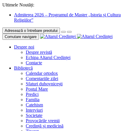
Ultimele Noutăți:
Admiterea 2026 – Programul de Master „Istoria și Cultura
Religiilor”
Adresează o întrebare preotului
Comutare navigare
Despre noi
Despre revistă
Echipa Altarul Credinței
Contacte
Bibliotecă
Calendar ortodox
Comentariile zilei
Sfaturi duhovnicești
Postul Mare
Predici
Familia
Catehism
Interviuri
Societate
Provocările vremii
Credință și medicină