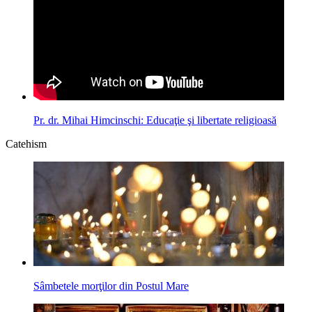
Pr. dr. Mihai Himcinschi: Educaţie şi libertate religioasă
Catehism
Sâmbetele morţilor din Postul Mare