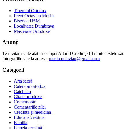
Tineretul Ortodox
Preot Octavian Moșin
Biserica USM
Localitatea Dumbrava
Masterate Ortodoxe
Anunț
Te invităm să te alături echipei Altarul Credinţei! Trimite textele sau
fotografiile tale la adresa:
mosin.octavian@gmail.com
.
Categorii
Arta sacră
Calendar ortodox
Catehism
Citate ortodoxe
Comemorări
Comentariile zilei
Credință și medicină
Educația creștină
Familia
Femeia creștină