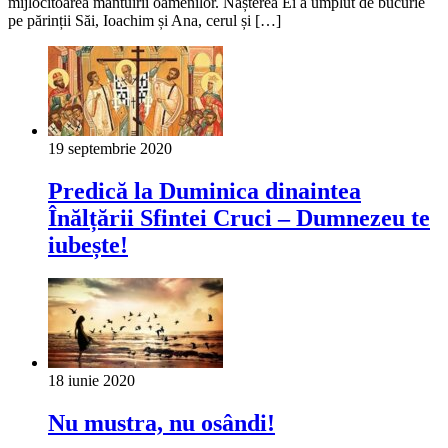
mijlocitoarea mântuirii oamenilor. Nașterea Ei a umplut de bucurie
pe părinții Săi, Ioachim și Ana, cerul și […]
19 septembrie 2020
Predică la Duminica dinaintea
Înălțării Sfintei Cruci – Dumnezeu te
iubește!
18 iunie 2020
Nu mustra, nu osândi!