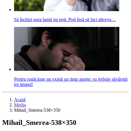
Să închizi gura lumii nu poţi. Poţi însă să faci altceva…
Pentru rugăciune nu există un timp aparte: ea trebuie săvârşită
tot timpul!
Acasă
Media
Mihail_Smerea-538×350
Mihail_Smerea-538×350