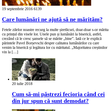
19 septembrie 2016
6139
Care lumânări ne ajută să ne mărităm?
Fetele zilelor noastre recurg la multe șiretlicuri, doar-doar s-or mărita
cu prințul din visele lor. Unele pun și lumânări la biserică, astfel,
crezând că le cresc șansele să se mărite „bine”. Iată ce le explică
părintele Pavel Borșevschi despre calitatea lumânărilor cu care
venim la biserică și legătura lor cu măritatul. „Majoritatea creștinilor
vin la […]
20 iulie 2018
Cum să-mi păstrezi fecioria când cei
din jur spun că sunt demodat?