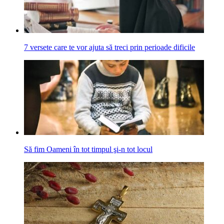
7 versete care te vor ajuta să treci prin perioade dificile
Să fim Oameni în tot timpul şi-n tot locul