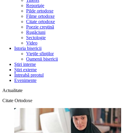
Tineret
Reportaje
Pilde ortodoxe
Filme ortodoxe
Citate ortodoxe
Poezie creştină
Rugăciuni
Sectologie
Video
Istoria bisericii
Vieţile sfinţilor
Oamenii bisericii
Ştiri interne
Știri externe
Întreabă preotul
Evenimente
Actualitate
Citate Ortodoxe