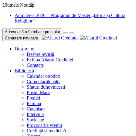
Ultimele Noutăți:
Admiterea 2026 – Programul de Master „Istoria și Cultura
Religiilor”
Adresează o întrebare preotului
Comutare navigare
Despre noi
Despre revistă
Echipa Altarul Credinței
Contacte
Bibliotecă
Calendar ortodox
Comentariile zilei
Sfaturi duhovnicești
Postul Mare
Predici
Familia
Catehism
Interviuri
Societate
Provocările vremii
Credință și medicină