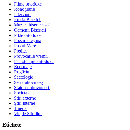
Filme ortodoxe
Iconografie
Interviuri
Istoria Bisericii
Muzica bisericească
Oamenii Bisericii
Pilde ortodoxe
Poezie creştină
Postul Mare
Predici
Provocările vremii
Psihoterapie ortodoxă
Reportaje
Rugăciuni
Sectologie
Seri duhovnicești
Sfaturi duhovnicești
Societate
Știri externe
Ştiri interne
Tineret
Vieţile Sfinţilor
Etichete