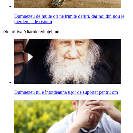
Dumnezeu de multe ori ne trimite daruri, dar noi din nou le
pierdem şi le risipim
Din arhiva Altarulcredinței.md
Dumnezeu nu e întotdeauna uşor de suportat pentru om