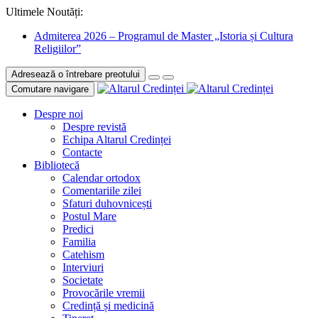
Ultimele Noutăți:
Admiterea 2026 – Programul de Master „Istoria și Cultura
Religiilor”
Adresează o întrebare preotului
Comutare navigare
Despre noi
Despre revistă
Echipa Altarul Credinței
Contacte
Bibliotecă
Calendar ortodox
Comentariile zilei
Sfaturi duhovnicești
Postul Mare
Predici
Familia
Catehism
Interviuri
Societate
Provocările vremii
Credință și medicină