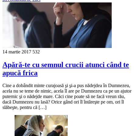
14 martie 2017
532
Apără-te cu semnul crucii atunci când te
apucă frica
Cine a dobândit minte curajoasă şi şi-a pus nădejdea în Dumnezeu,
acela nu se teme de nimic, acela îl are pe Dumnezeu ca pe un ajutor
puternic şi o nădejde mare. Căci cine poate să ne facă vreun rău,
dacă Dumnezeu nu lasă? Orice gând ori îl întăreşte pe om, ori îl
slăbeşte, pentru că […]