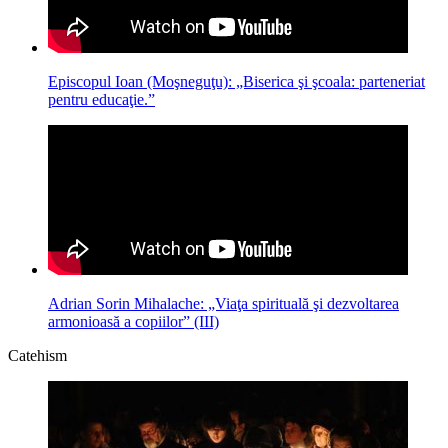
Episcopul Ioan (Moşneguţu): „Biserica şi şcoala: parteneriat
pentru educaţie.”
Adrian Sorin Mihalache: „Viaţa spirituală şi dezvoltarea
armonioasă a copiilor” (III)
Catehism