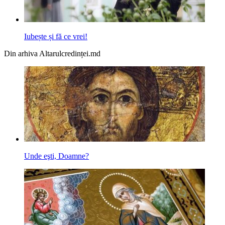
Iubește și fă ce vrei!
Din arhiva Altarulcredinței.md
Unde eşti, Doamne?