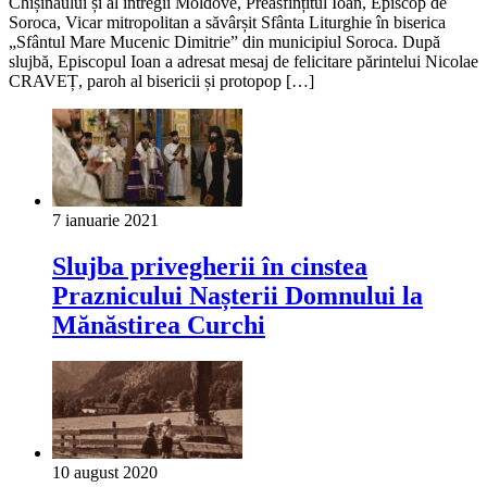
Chișinăului și al întregii Moldove, Preasfințitul Ioan, Episcop de
Soroca, Vicar mitropolitan a săvârșit Sfânta Liturghie în biserica
„Sfântul Mare Mucenic Dimitrie” din municipiul Soroca. După
slujbă, Episcopul Ioan a adresat mesaj de felicitare părintelui Nicolae
CRAVEȚ, paroh al bisericii și protopop […]
7 ianuarie 2021
Slujba privegherii în cinstea
Praznicului Nașterii Domnului la
Mănăstirea Curchi
10 august 2020