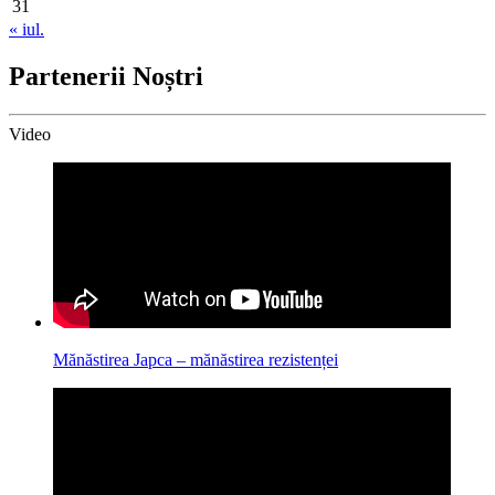
31
« iul.
Partenerii Noștri
Video
Mănăstirea Japca – mănăstirea rezistenței