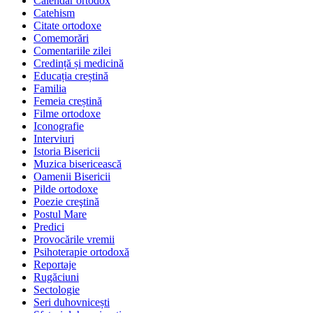
Calendar ortodox
Catehism
Citate ortodoxe
Comemorări
Comentariile zilei
Credință și medicină
Educația creștină
Familia
Femeia creștină
Filme ortodoxe
Iconografie
Interviuri
Istoria Bisericii
Muzica bisericească
Oamenii Bisericii
Pilde ortodoxe
Poezie creştină
Postul Mare
Predici
Provocările vremii
Psihoterapie ortodoxă
Reportaje
Rugăciuni
Sectologie
Seri duhovnicești