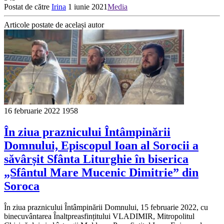
Postat de către
Irina
1 iunie 2021
Media
Articole postate de același autor
16 februarie 2022
1958
În ziua praznicului Întâmpinării
Domnului, Episcopul Ioan al Sorocii a
săvârșit Sfânta Liturghie în biserica
„Sfântul Mare Mucenic Dimitrie” din
Soroca
În ziua praznicului Întâmpinării Domnului, 15 februarie 2022, cu
binecuvântarea Înaltpreasfințitului VLADIMIR, Mitropolitul