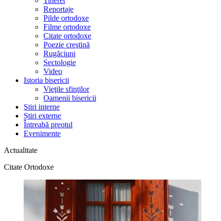
Tineret
Reportaje
Pilde ortodoxe
Filme ortodoxe
Citate ortodoxe
Poezie creştină
Rugăciuni
Sectologie
Video
Istoria bisericii
Vieţile sfinţilor
Oamenii bisericii
Ştiri interne
Știri externe
Întreabă preotul
Evenimente
Actualitate
Citate Ortodoxe