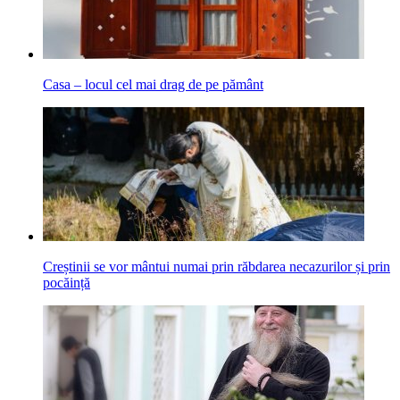
Casa – locul cel mai drag de pe pământ
Creștinii se vor mântui numai prin răbdarea necazurilor și prin
pocăință