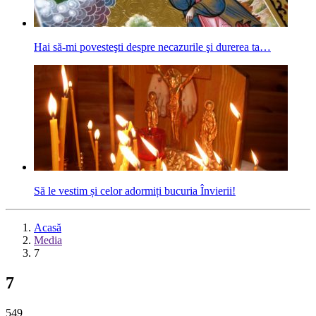
Hai să-mi povesteşti despre necazurile şi durerea ta…
Să le vestim și celor adormiți bucuria Învierii!
Acasă
Media
7
7
549