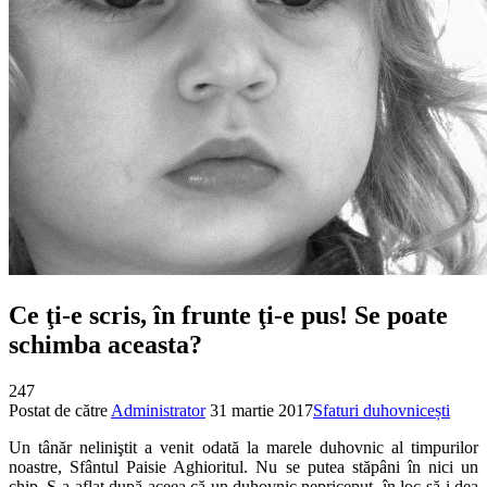
Ce ţi-e scris, în frunte ţi-e pus! Se poate
schimba aceasta?
247
Postat de către
Administrator
31 martie 2017
Sfaturi duhovnicești
Un tânăr neliniştit a venit odată la marele duhovnic al timpurilor
noastre, Sfântul Paisie Aghioritul. Nu se putea stăpâni în nici un
chip. S-a aflat după aceea că un duhovnic nepriceput, în loc să-i dea