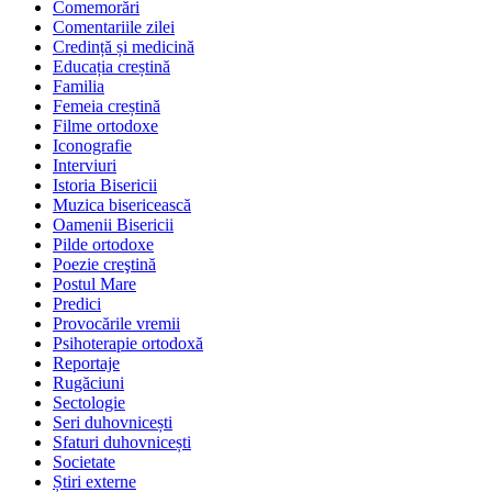
Comemorări
Comentariile zilei
Credință și medicină
Educația creștină
Familia
Femeia creștină
Filme ortodoxe
Iconografie
Interviuri
Istoria Bisericii
Muzica bisericească
Oamenii Bisericii
Pilde ortodoxe
Poezie creştină
Postul Mare
Predici
Provocările vremii
Psihoterapie ortodoxă
Reportaje
Rugăciuni
Sectologie
Seri duhovnicești
Sfaturi duhovnicești
Societate
Știri externe