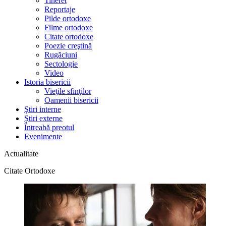
Tineret
Reportaje
Pilde ortodoxe
Filme ortodoxe
Citate ortodoxe
Poezie creştină
Rugăciuni
Sectologie
Video
Istoria bisericii
Vieţile sfinţilor
Oamenii bisericii
Ştiri interne
Știri externe
Întreabă preotul
Evenimente
Actualitate
Citate Ortodoxe