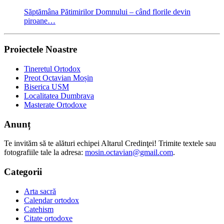
Săptămâna Pătimirilor Domnului – când florile devin
piroane…
Proiectele Noastre
Tineretul Ortodox
Preot Octavian Moșin
Biserica USM
Localitatea Dumbrava
Masterate Ortodoxe
Anunț
Te invităm să te alături echipei Altarul Credinţei! Trimite textele sau
fotografiile tale la adresa:
mosin.octavian@gmail.com
.
Categorii
Arta sacră
Calendar ortodox
Catehism
Citate ortodoxe