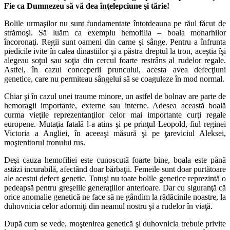
Fie ca Dumnezeu să vă dea înţelepciune şi tărie!
Bolile urmaşilor nu sunt fundamentate întotdeauna pe răul făcut de
strămoşi. Să luăm ca exemplu hemofilia – boala monarhilor
încoronaţi. Regii sunt oameni din carne şi sânge. Pentru a înfrunta
piedicile ivite în calea dinastiilor şi a păstra dreptul la tron, aceştia îşi
alegeau soţul sau soţia din cercul foarte restrâns al rudelor regale.
Astfel, în cazul conceperii pruncului, acesta avea defecţiuni
genetice, care nu permiteau sângelui să se coaguleze în mod normal.
Chiar şi în cazul unei traume minore, un astfel de bolnav are parte de
hemoragii importante, externe sau interne. Adesea această boală
curma vieţile reprezentanţilor celor mai importante curţi regale
europene. Mutaţia fatală l-a atins şi pe prinţul Leopold, fiul reginei
Victoria a Angliei, în aceeaşi măsură şi pe ţareviciul Aleksei,
moştenitorul tronului rus.
Deşi cauza hemofiliei este cunoscută foarte bine, boala este până
astăzi incurabilă, afectând doar bărbaţii. Femeile sunt doar purtătoare
ale acestui defect genetic. Totuşi nu toate bolile genetice reprezintă o
pedeapsă pentru greşelile generaţiilor anterioare. Dar cu siguranţă că
orice anomalie genetică ne face să ne gândim la rădăcinile noastre, la
duhovnicia celor adormiţi din neamul nostru şi a rudelor în viaţă.
După cum se vede, moştenirea genetică şi duhovnicia trebuie privite