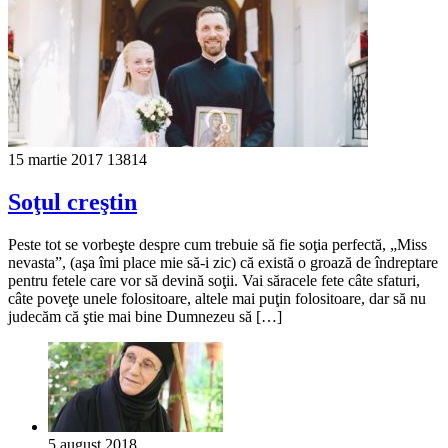
15 martie 2017
13814
Soţul creştin
Peste tot se vorbeşte despre cum trebuie să fie soţia perfectă, „Miss
nevasta”, (aşa îmi place mie să-i zic) că există o groază de îndreptare
pentru fetele care vor să devină soţii. Vai săracele fete câte sfaturi,
câte poveţe unele folositoare, altele mai puţin folositoare, dar să nu
judecăm că ştie mai bine Dumnezeu să […]
5 august 2018