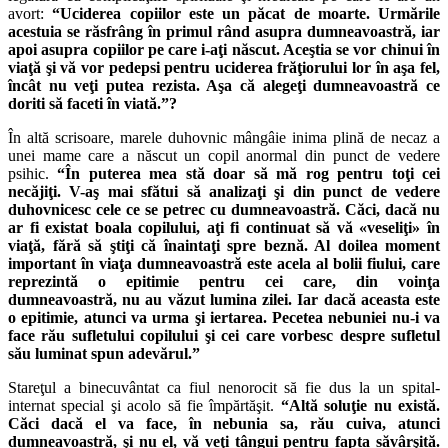
avort:
“Uciderea copiilor este un păcat de moarte. Urmările
acestuia se răsfrâng în primul rând asupra dumneavoastră, iar
apoi asupra copiilor pe care i-aţi născut. Aceştia se vor chinui în
viaţă şi vă vor pedepsi pentru uciderea frăţiorului lor în aşa fel,
încât nu veţi putea rezista. Aşa că alegeţi dumneavoastră ce
doriti să faceti în viată.”?
În altă scrisoare, marele duhovnic mângâie inima plină de necaz a
unei mame care a născut un copil anormal din punct de vedere
psihic.
“În puterea mea stă doar să mă rog pentru toţi cei
necăjiţi. V-aş mai sfătui să analizaţi şi din punct de vedere
duhovnicesc cele ce se petrec cu dumneavoastră. Căci, dacă nu
ar fi existat boala copilului, aţi fi continuat să vă «veseliţi» în
viaţă, fără să ştiţi că înaintaţi spre beznă. Al doilea moment
important în viaţa dumneavoastră este acela al bolii fiului, care
reprezintă o epitimie pentru cei care, din voinţa
dumneavoastră, nu au văzut lumina zilei. Iar dacă aceasta este
o epitimie, atunci va urma şi iertarea. Pecetea nebuniei nu-i va
face rău sufletului copilului şi cei care vorbesc despre sufletul
său luminat spun adevărul.”
Stareţul a binecuvântat ca fiul nenorocit să fie dus la un spital-
internat special şi acolo să fie împărtăşit.
“Altă soluţie nu există.
Căci dacă el va face, în nebunia sa, rău cuiva, atunci
dumneavoastră, şi nu el, vă veţi tângui pentru fapta săvârşită.