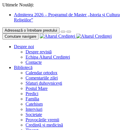
Ultimele Noutăți:
Admiterea 2026 – Programul de Master „Istoria și Cultura
Religiilor”
Adresează o întrebare preotului
Comutare navigare
Despre noi
Despre revistă
Echipa Altarul Credinței
Contacte
Bibliotecă
Calendar ortodox
Comentariile zilei
Sfaturi duhovnicești
Postul Mare
Predici
Familia
Catehism
Interviuri
Societate
Provocările vremii
Credință și medicină