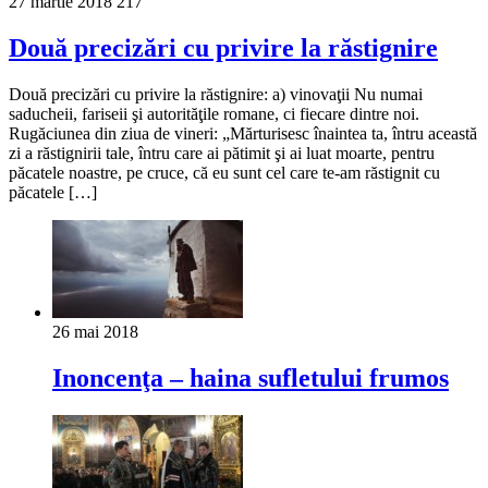
27 martie 2018
217
Două precizări cu privire la răstignire
Două precizări cu privire la răstignire: a) vinovaţii Nu numai
saducheii, fariseii şi autorităţile romane, ci fiecare dintre noi.
Rugăciunea din ziua de vineri: „Mărturisesc înaintea ta, întru această
zi a răstignirii tale, întru care ai pătimit şi ai luat moarte, pentru
păcatele noastre, pe cruce, că eu sunt cel care te-am răstignit cu
păcatele […]
26 mai 2018
Inoncenţa – haina sufletului frumos