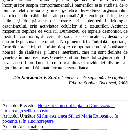
înconjurător asupra comportamentului oamenilor este studiată de o
ramură relativ nouă a ştiinţei: genetica dezvoltarea organismului,
caracteristicile psihicului şi ale personalităţii. Genele pot fi legate de
patimi şi de păcatele de moarte prin intermediul fiziologiei
organismului, prin activitatea celulelor şi a ţesuturilor. Acţiunea
moştenirii depinde de voia lui Dumnezeu, de ispitele demonilor, de
mediul înconjurător, de cercurile sociale, de educaţie şi, desigur, de
eforturile personale ale omului. Nu punem aici la îndoială importanţa
factorilor genetici, ci vorbim despre comportamentul şi bunăstarea
noastră, de sănătatea şi lumea interioară, care nu sunt definite de
genetică în mod exclusiv. Genele sunt fundamentul organismului. În
baza acestui fundament, conformându-se Providenţei divine sau
ignorând-o, omul îşi poate forma personalitatea.
Din
Konstantin V. Zorin,
Genele și cele șapte păcate capitale,
Editura Sophia, Bucureşti, 2008
Articolul Precedent
Necazurile nu sunt fapta lui Dumnezeu, ci
urmarea greşelilor noastre
Articolul Următor
Să fim asemenea Sfintei Maria Egipteanca în
pocăință și în autoindreptare
Articole Asemănătoare