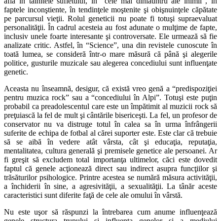
află în tainitele sufletului, în “cele mai dinlăuntru ale inimii”, în
faptele inconştiente, în tendinţele moştenite şi obişnuinţele căpătate
pe parcursul vieţii. Rolul geneticii nu poate fi totuşi supraevaluat
personalităţii. În cadrul acesteia au fost adunate o mulţime de fapte,
inclusiv unele foarte interesante şi controversate. Ele urmează să fie
analizate critic. Astfel, în “Science”, una din revistele cunoscute în
toată lumea, se consideră într-o mare măsură că până şi alegerile
politice, gusturile muzicale sau alegerea concediului sunt influenţate
genetic.
Aceasta nu înseamnă, desigur, că există vreo genă a “predispoziţiei
pentru muzica rock” sau a “concediului în Alpi”. Totuşi este puţin
probabil ca preadolescentul care este un împătimit al muzicii rock să
preţuiască la fel de mult şi cântările bisericeşti. La fel, un profesor de
conservator nu va distruge totul în calea sa în urma înfrângerii
suferite de echipa de fotbal al cărei suporter este. Este clar că trebuie
să se aibă în vedere atât vârsta, cât şi educaţia, reputaţia,
mentalitatea, cultura generală şi premisele genetice ale persoanei. Ar
fi greşit să excludem total importanţa ultimelor, căci este dovedit
faptul că genele acţionează direct sau indirect asupra funcţiilor şi
trăsăturilor psihologice. Printre acestea se numără măsura activităţii,
a închiderii în sine, a agresivităţii, a sexualităţii. La tânăr aceste
caracteristici sunt diferite faţă de cele ale omului în vârstă.
Nu este uşor să răspunzi la întrebarea cum anume influenţează
genele structura trupului şi influenţa genelor şi a mediului