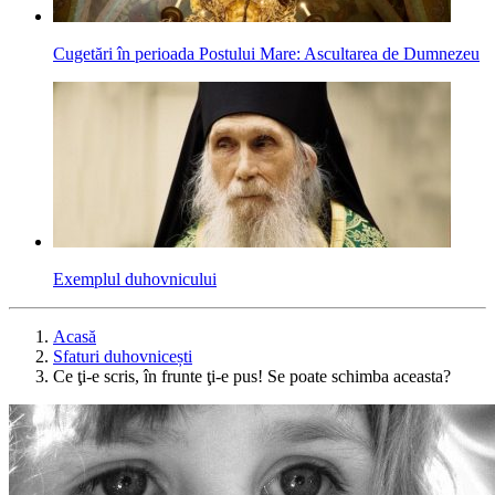
Cugetări în perioada Postului Mare: Ascultarea de Dumnezeu
Exemplul duhovnicului
Acasă
Sfaturi duhovnicești
Ce ţi-e scris, în frunte ţi-e pus! Se poate schimba aceasta?