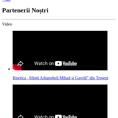
Partenerii Noștri
Video
Biserica „Sfinţii Arhangheli Mihail şi Gavriil” din Truşeni