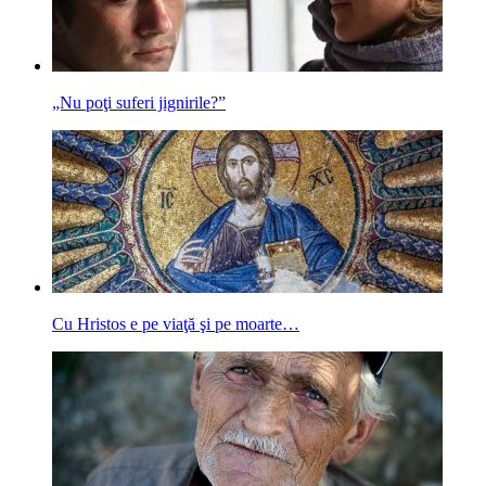
„Nu poţi suferi jignirile?”
Cu Hristos e pe viaţă şi pe moarte…