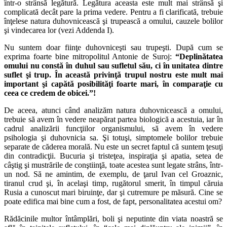
într-o strânsă legătură. Legătura aceasta este mult mai strânsă şi
complicată decât pare la prima vedere. Pentru a fi clarificată, trebuie
înţelese natura duhovnicească şi trupească a omului, cauzele bolilor
şi vindecarea lor (vezi Addenda I).
Nu suntem doar fiinţe duhovniceşti sau trupeşti. După cum se
exprima foarte bine mitropolitul Antonie de Suroj:
“Deplinătatea
omului nu constă în duhul sau sufletul său, ci în unitatea dintre
suflet şi trup. În această privinţă trupul nostru este mult mai
important şi capătă posibilităţi foarte mari, în comparaţie cu
ceea ce credem de obicei.”!
De aceea, atunci când analizăm natura duhovnicească a omului,
trebuie să avem în vedere neapărat partea biologică a acestuia, iar în
cadrul analizării funcţiilor organismului, să avem în vedere
psihologia şi duhovnicia sa. Şi totuşi, simptomele bolilor trebuie
separate de căderea morală. Nu este un secret faptul că suntem ţesuţi
din contradicţii. Bucuria şi tristeţea, inspiraţia şi apatia, setea de
câştig şi mustrările de conştiinţă, toate acestea sunt legate strâns, într-
un nod. Să ne amintim, de exemplu, de ţarul Ivan cel Groaznic,
tiranul crud şi, în acelaşi timp, rugătorul smerit, în timpul căruia
Rusia a cunoscut mari biruinţe, dar şi cutremure pe măsură. Cine se
poate edifica mai bine cum a fost, de fapt, personalitatea acestui om?
Rădăcinile multor întâmplări, boli şi neputinte din viata noastră se