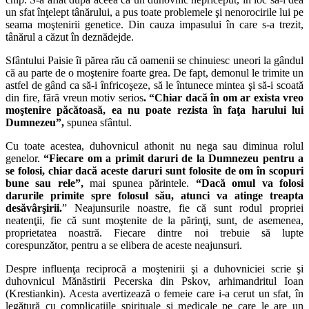
un sfat înţelept tânărului, a pus toate problemele şi nenorocirile lui pe
seama moştenirii genetice. Din cauza impasului în care s-a trezit,
tânărul a căzut în deznădejde.
Sfântului Paisie îi părea rău că oamenii se chinuiesc uneori la gândul
că au parte de o moştenire foarte grea. De fapt, demonul le trimite un
astfel de gând ca să-i înfricoşeze, să le întunece mintea şi să-i scoată
din fire, fără vreun motiv serios
. “Chiar dacă în om ar exista vreo
moştenire păcătoasă, ea nu poate rezista în faţa harului lui
Dumnezeu”,
spunea sfântul.
Cu toate acestea, duhovnicul athonit nu nega sau diminua rolul
genelor.
“Fiecare om a primit daruri de la Dumnezeu pentru a
se folosi, chiar dacă aceste daruri sunt folosite de om în scopuri
bune sau rele”,
mai spunea părintele.
“Dacă omul va folosi
darurile primite spre folosul său, atunci va atinge treapta
desăvârşirii.
” Neajunsurile noastre, fie că sunt rodul propriei
neatenţii, fie că sunt moştenite de la părinţi, sunt, de asemenea,
proprietatea noastră. Fiecare dintre noi trebuie să lupte
corespunzător, pentru a se elibera de aceste neajunsuri.
Despre influenţa reciprocă a moştenirii şi a duhovniciei scrie şi
duhovnicul Mănăstirii Pecerska din Pskov, arhimandritul Ioan
(Krestiankin). Acesta avertizează o femeie care i-a cerut un sfat, în
legătură cu complicaţiile spirituale şi medicale pe care le are un