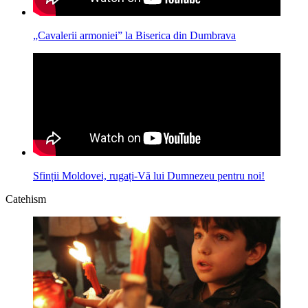
„Cavalerii armoniei” la Biserica din Dumbrava
Sfinții Moldovei, rugați-Vă lui Dumnezeu pentru noi!
Catehism