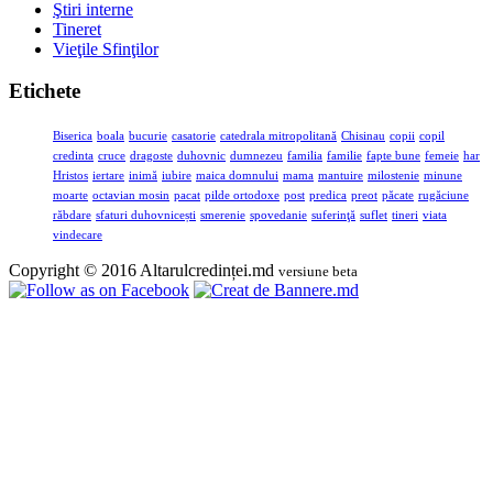
Ştiri interne
Tineret
Vieţile Sfinţilor
Etichete
Biserica
boala
bucurie
casatorie
catedrala mitropolitană
Chisinau
copii
copil
credinta
cruce
dragoste
duhovnic
dumnezeu
familia
familie
fapte bune
femeie
har
Hristos
iertare
inimă
iubire
maica domnului
mama
mantuire
milostenie
minune
moarte
octavian mosin
pacat
pilde ortodoxe
post
predica
preot
păcate
rugăciune
răbdare
sfaturi duhovnicești
smerenie
spovedanie
suferinţă
suflet
tineri
viata
vindecare
Copyright © 2016 Altarulcredinței.md
versiune beta