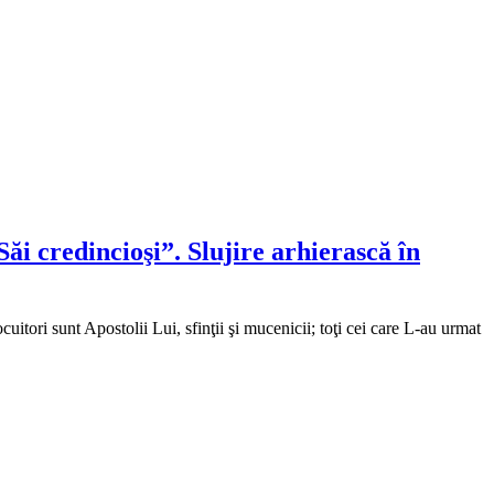
ăi credincioşi”. Slujire arhierască în
ocuitori sunt Apostolii Lui, sfinţii şi mucenicii; toţi cei care L-au urmat