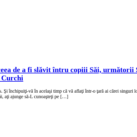
 de a fi slăvit întru copiii Săi, următorii S
a Curchi
Şi închipuiţi-vă în acelaşi timp că vă aflaţi într-o ţară ai cărei singuri l
i, aţi ajunge să-L cunoaşteţi pe […]