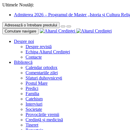
Ultimele Noutăți:
Admiterea 2026 – Programul de Master „Istoria și Cultura Relig
Adresează o întrebare preotului
Comutare navigare
Despre noi
Despre revistă
Echipa Altarul Credinței
Contacte
Bibliotecă
Calendar ortodox
Comentariile zilei
Sfaturi duhovnicești
Postul Mare
Predici
Familia
Catehism
Interviuri
Societate
Provocările vremii
Credință și medicină
Tineret