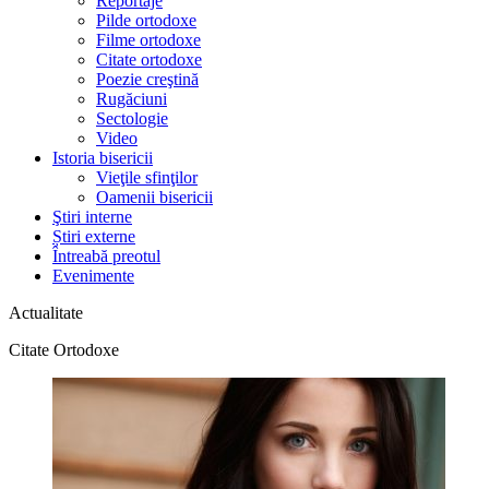
Reportaje
Pilde ortodoxe
Filme ortodoxe
Citate ortodoxe
Poezie creştină
Rugăciuni
Sectologie
Video
Istoria bisericii
Vieţile sfinţilor
Oamenii bisericii
Ştiri interne
Știri externe
Întreabă preotul
Evenimente
Actualitate
Citate Ortodoxe