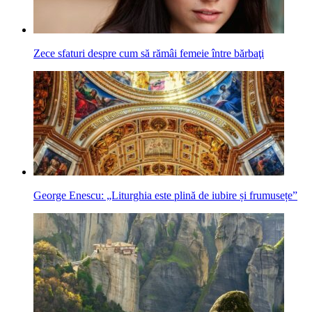
Zece sfaturi despre cum să rămâi femeie între bărbaţi
George Enescu: „Liturghia este plină de iubire și frumusețe”