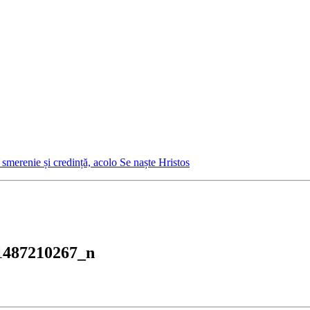
 smerenie și credință, acolo Se naște Hristos
1487210267_n