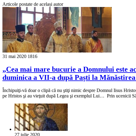
Articole postate de același autor
31 mai 2020
1816
„Cea mai mare bucurie a Domnului este aceea
duminica a VII-a după Paști la Mănăstire
Închipuiţi-vă doar o clipă că nu ştiţi nimic despre Domnul Iisus Hristos. 
pe Hristos şi au vieţuit după Legea şi exemplul Lui… Prin ucenicii Să
27 iulie 2020