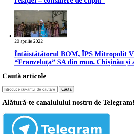
relației – consiliere de cuplu”
20 aprilie 2022
Întâistătătorul BOM, ÎPS Mitropolit V
“Franzeluţa” SA din mun. Chişinău și 
Caută articole
Căută
Alătură-te canalulului nostru de Telegram