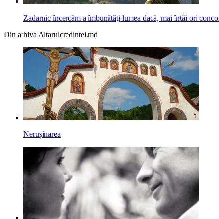
Zadarnic încercăm a îmbunătăţi lumea dacă, mai întâi ori concomi
Din arhiva Altarulcredinței.md
Nerușinarea