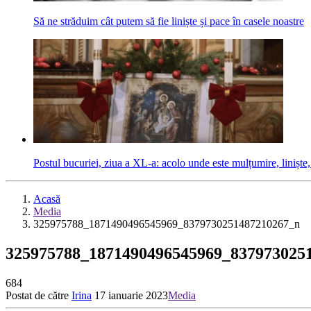
Să ne străduim cât putem să fie liniște și pace în casele noastre
Postul bucuriei, ziua a XL-a: acolo unde este mulțumire, liniște,
Acasă
Media
325975788_1871490496545969_8379730251487210267_n
325975788_1871490496545969_837973025
684
Postat de către
Irina
17 ianuarie 2023
Media