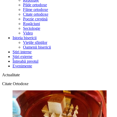
Reportaje
Pilde ortodoxe
Filme ortodoxe
Citate ortodoxe
Poezie creştină
Rugăciuni
Sectologie
Video
Istoria bisericii
Vieţile sfinţilor
Oamenii bisericii
Ştiri interne
Știri externe
Întreabă preotul
Evenimente
Actualitate
Citate Ortodoxe