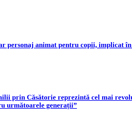
lar personaj animat pentru copii, implicat
ii prin Căsătorie reprezintă cel mai revoluț
tru următoarele generații”