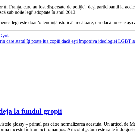
 în Franța, care au fost dispersate de poliție', deși participanții la acel
ască sub noile legi' adoptate în anul 2013.
nea legi este doar 'o tendință istorică' trecătoare, dar dacă nu este așa 
 Gyula
are statul îți poate lua copiii dacă ești împotriva ideologiei LGBT s
eja la fundul gropii
evistele glossy – primul pas către normalizarea acestuia. Un articol de
forma incestul într-un act romanțios. Articolul „Cum este să te îndrăgost