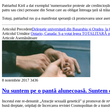
Patriarhul Kiril a dat exemplul 'numeroaselor proteste ale credincioșilor
patru sau cinci persoane din Senat care au obligat întreaga țară să trăi
Totuși, patriarhul rus și-a manifestat speranță că promovarea unor aseme
Articolul Precedent
Delegație universitară din Basarabia și Oradea, la
Articolul Următor
Ontario, Canada: S-a votat legea TOTALITARĂ prin c
Articole Asemănătoare
8 noiembrie 2017
3436
Nu suntem pe o pantă alunecoasă. Suntem d
Incestul este re-denumit „Atracție sexuală genetică” și promovat de r
bună dreptate, oripilați de încercarea revistei Cosmopolitan de a trans