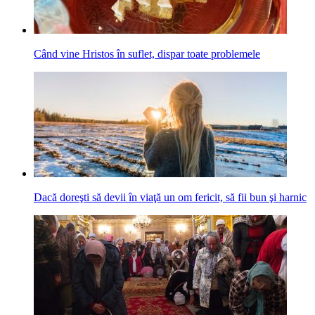
Când vine Hristos în suflet, dispar toate problemele
Dacă doreşti să devii în viaţă un om fericit, să fii bun şi harnic