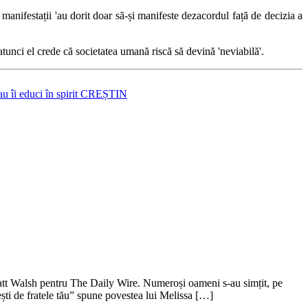
e manifestații 'au dorit doar să-și manifeste dezacordul față de decizia a
atunci el crede că societatea umană riscă să devină 'neviabilă'.
au îi educi în spirit CREȘTIN
 Matt Walsh pentru The Daily Wire. Numeroși oameni s-au simțit, pe
ești de fratele tău” spune povestea lui Melissa […]