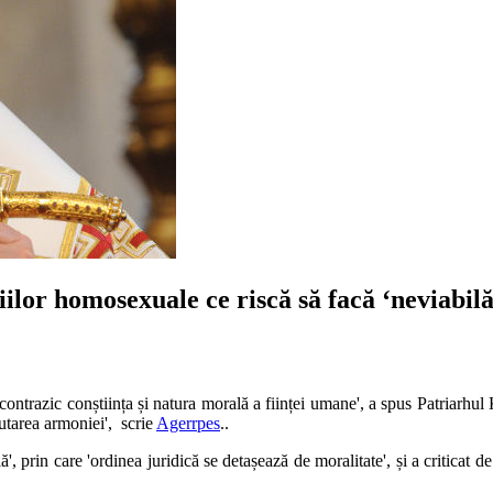
riilor homosexuale ce riscă să facă ‘neviabil
contrazic conștiința și natura morală a ființei umane', a spus Patriarhul 
ăutarea armoniei', scrie
Agerrpes
..
ă', prin care 'ordinea juridică se detașează de moralitate', și a criticat