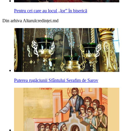
Pentru cei care au locul „lor” în biserică
Din arhiva Altarulcredinței.md
Puterea rugăciunii Sfântului Serafim de Sarov