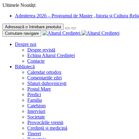
Ultimele Noutăți:
Admiterea 2026 – Programul de Master „Istoria și Cultura Relig
Adresează o întrebare preotului
Comutare navigare
Despre noi
Despre revistă
Echipa Altarul Credinței
Contacte
Bibliotecă
Calendar ortodox
Comentariile zilei
Sfaturi duhovnicești
Postul Mare
Predici
Familia
Catehism
Interviuri
Societate
Provocările vremii
Credință și medicină
Tineret