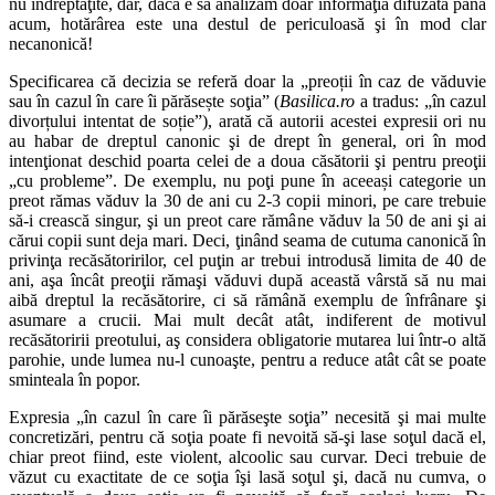
nu îndreptăţite, dar, dacă e să analizăm doar informaţia difuzată până
acum, hotărârea este una destul de periculoasă şi în mod clar
necanonică!
Specificarea că decizia se referă doar la „preoții în caz de văduvie
sau în cazul în care îi părăsește soţia” (
Basilica.ro
a tradus: „în cazul
divorțului intentat de soție”), arată că autorii acestei expresii ori nu
au habar de dreptul canonic şi de drept în general, ori în mod
intenţionat deschid poarta celei de a doua căsătorii şi pentru preoţii
„cu probleme”. De exemplu, nu poţi pune în aceeași categorie un
preot rămas văduv la 30 de ani cu 2-3 copii minori, pe care trebuie
să-i crească singur, şi un preot care rămâne văduv la 50 de ani şi ai
cărui copii sunt deja mari. Deci, ţinând seama de cutuma canonică în
privinţa recăsătoririlor, cel puţin ar trebui introdusă limita de 40 de
ani, aşa încât preoţii rămaşi văduvi după această vârstă să nu mai
aibă dreptul la recăsătorire, ci să rămână exemplu de înfrânare şi
asumare a crucii. Mai mult decât atât, indiferent de motivul
recăsătoririi preotului, aş considera obligatorie mutarea lui într-o altă
parohie, unde lumea nu-l cunoaşte, pentru a reduce atât cât se poate
sminteala în popor.
Expresia „în cazul în care îi părăseşte soţia” necesită şi mai multe
concretizări, pentru că soţia poate fi nevoită să-şi lase soţul dacă el,
chiar preot fiind, este violent, alcoolic sau curvar. Deci trebuie de
văzut cu exactitate de ce soţia îşi lasă soţul şi, dacă nu cumva, o