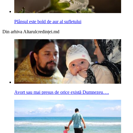
Plânsul este bold de aur al sufletului
Din arhiva Altarulcredinței.md
Avort sau mai presus de orice există Dumnezeu….