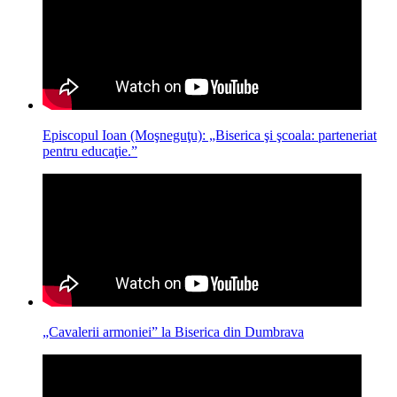
Episcopul Ioan (Moşneguţu): „Biserica şi şcoala: parteneriat
pentru educaţie.”
„Cavalerii armoniei” la Biserica din Dumbrava