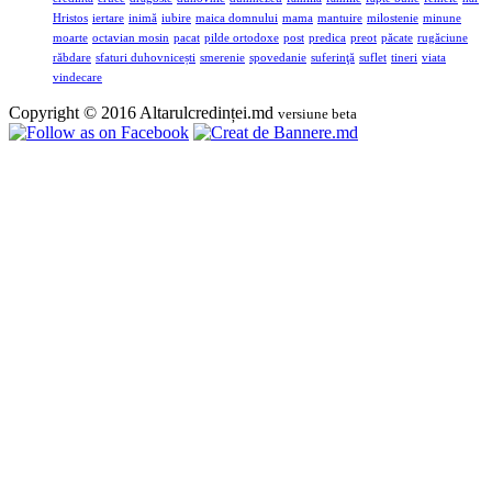
Hristos
iertare
inimă
iubire
maica domnului
mama
mantuire
milostenie
minune
moarte
octavian mosin
pacat
pilde ortodoxe
post
predica
preot
păcate
rugăciune
răbdare
sfaturi duhovnicești
smerenie
spovedanie
suferinţă
suflet
tineri
viata
vindecare
Copyright © 2016 Altarulcredinței.md
versiune beta