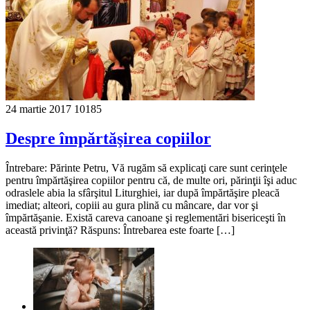
24 martie 2017
10185
Despre împărtăşirea copiilor
Întrebare: Părinte Petru, Vă rugăm să explicaţi care sunt cerinţele
pentru împărtăşirea copiilor pentru că, de multe ori, părinţii îşi aduc
odraslele abia la sfârşitul Liturghiei, iar după împărtăşire pleacă
imediat; alteori, copiii au gura plină cu mâncare, dar vor şi
împărtăşanie. Există careva canoane şi reglementări bisericeşti în
această privinţă? Răspuns: Întrebarea este foarte […]