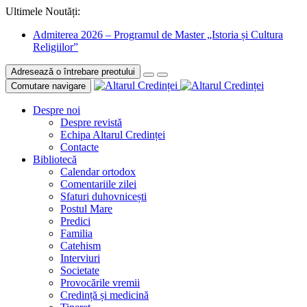
Ultimele Noutăți:
Admiterea 2026 – Programul de Master „Istoria și Cultura
Religiilor”
Adresează o întrebare preotului
Comutare navigare
Despre noi
Despre revistă
Echipa Altarul Credinței
Contacte
Bibliotecă
Calendar ortodox
Comentariile zilei
Sfaturi duhovnicești
Postul Mare
Predici
Familia
Catehism
Interviuri
Societate
Provocările vremii
Credință și medicină