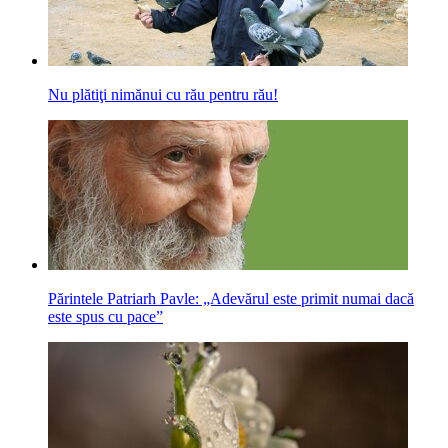
Nu plătiţi nimănui cu rău pentru rău!
Părintele Patriarh Pavle: „Adevărul este primit numai dacă
este spus cu pace”