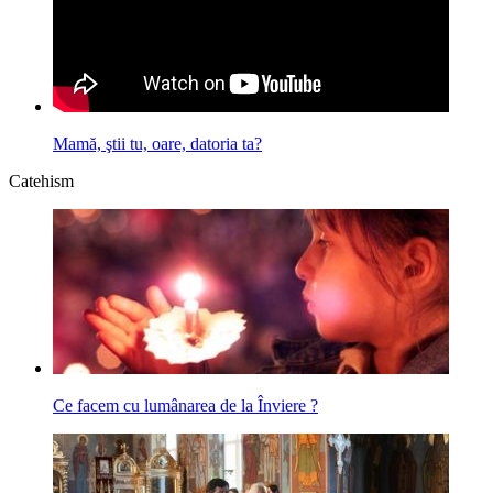
Mamă, ştii tu, oare, datoria ta?
Catehism
Ce facem cu lumânarea de la Înviere ?