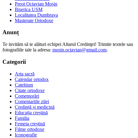
Preot Octavian Moșin
Biserica USM
Localitatea Dumbrava
Masterate Ortodoxe
Anunț
Te invităm să te alături echipei Altarul Credinţei! Trimite textele sau
fotografiile tale la adresa:
mosin.octavian@gmail.com
.
Categorii
Arta sacră
Calendar ortodox
Catehism
Citate ortodoxe
Comemorări
Comentariile zilei
Credință și medicină
Educația creștină
Familia
Femeia creștină
Filme ortodoxe
Iconografie