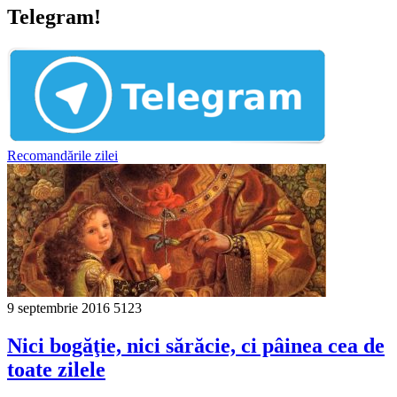
Telegram!
Recomandările zilei
9 septembrie 2016
5123
Nici bogăţie, nici sărăcie, ci pâinea cea de
toate zilele