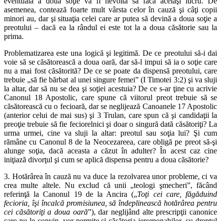
eventuală a doua soţie va fi nevoită să facă acelaşi lucru. De
asemenea, contează foarte mult vârsta celor în cauză şi câţi copii
minori au, dar şi situaţia celei care ar putea să devină a doua soţie a
preotului – dacă ea la rândul ei este tot la a doua căsătorie sau la
prima.
Problematizarea este una logică şi legitimă. De ce preotului să-i dai
voie să se căsătorească a doua oară, dar să-l impui să ia o soţie care
nu a mai fost căsătorită? De ce se poate da dispensă preotului, care
trebuie „să fie bărbat al unei singure femei” (I Timotei 3:2) şi va sluji
la altar, dar să nu se dea şi soţiei acestuia? De ce s-ar ţine cu acrivie
Canonul 18 Apostolic, care spune că viitorul preot trebuie să se
căsătorească cu o fecioară, dar se neglijează Canoanele 17 Apostolic
(anterior celui de mai sus) şi 3 Trulan, care spun că şi candidaţii la
preoţie trebuie să fie feciorelnici şi doar o singură dată căsătoriţi? La
urma urmei, cine va sluji la altar: preotul sau soţia lui? Şi cum
rămâne cu Canonul 8 de la Neocezareea, care obligă pe preot să-şi
alunge soţia, dacă aceasta a căzut în adulter? În acest caz cine
iniţiază divorţul şi cum se aplică dispensa pentru a doua căsătorie?
3. Hotărârea în cauză nu va duce la rezolvarea unor probleme, ci va
crea multe altele. Nu exclud că unii „teologi şmecheri”, făcând
referinţă la Canonul 19 de la Ancira („
Toţi cei care, făgăduind
fecioria, îşi încalcă promisiunea, să îndeplinească hotărârea pentru
cei căsătoriţi a doua oară
”), dar neglijând alte prescripţii canonice
care nu le convin, vor permite şi căsătoria ieromonahilor, cu dreptul