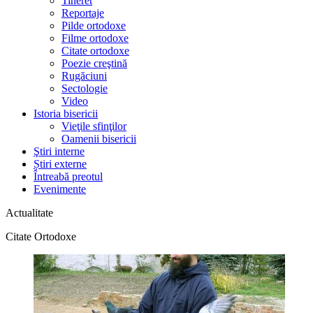
Tineret
Reportaje
Pilde ortodoxe
Filme ortodoxe
Citate ortodoxe
Poezie creştină
Rugăciuni
Sectologie
Video
Istoria bisericii
Vieţile sfinţilor
Oamenii bisericii
Ştiri interne
Știri externe
Întreabă preotul
Evenimente
Actualitate
Citate Ortodoxe