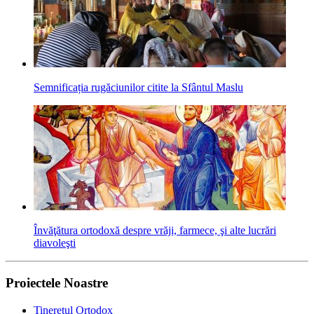
Semnificația rugăciunilor citite la Sfântul Maslu
Învăţătura ortodoxă despre vrăji, farmece, şi alte lucrări
diavoleşti
Proiectele Noastre
Tineretul Ortodox