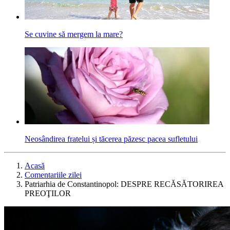
Se cuvine să mergem la mare?
Neosândirea fratelui și tăcerea păzesc pacea sufletului
Acasă
Comentariile zilei
Patriarhia de Constantinopol: DESPRE RECĂSĂTORIREA
PREOŢILOR