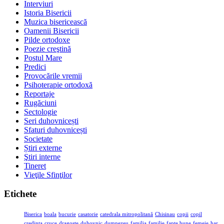
Interviuri
Istoria Bisericii
Muzica bisericească
Oamenii Bisericii
Pilde ortodoxe
Poezie creştină
Postul Mare
Predici
Provocările vremii
Psihoterapie ortodoxă
Reportaje
Rugăciuni
Sectologie
Seri duhovnicești
Sfaturi duhovnicești
Societate
Știri externe
Ştiri interne
Tineret
Vieţile Sfinţilor
Etichete
Biserica
boala
bucurie
casatorie
catedrala mitropolitană
Chisinau
copii
copil
credinta
cruce
dragoste
duhovnic
dumnezeu
familia
familie
fapte bune
femeie
har