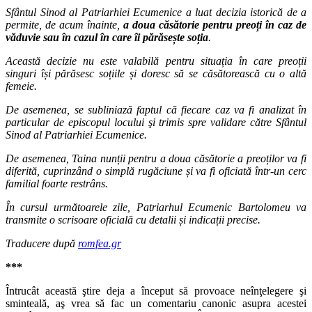
Sfântul Sinod al Patriarhiei Ecumenice a luat decizia istorică de a
permite, de acum înainte,
a doua căsătorie pentru preoți în caz de
văduvie sau în cazul în care îi părăsește soția
.
Această decizie nu este valabilă pentru situația în care preoții
singuri își părăsesc soțiile și doresc să se căsătorească cu o altă
femeie.
De asemenea, se subliniază faptul că fiecare caz va fi analizat în
particular de episcopul locului şi trimis spre validare către Sfântul
Sinod al Patriarhiei Ecumenice.
De asemenea, Taina nunții pentru a doua căsătorie a preoților va fi
diferită, cuprinzând o simplă rugăciune și va fi oficiată într-un cerc
familial foarte restrâns.
În cursul următoarele zile, Patriarhul Ecumenic Bartolomeu va
transmite o scrisoare oficială cu detalii și indicații precise.
Traducere după
romfea.gr
***
Întrucât această ştire deja a început să provoace neînţelegere şi
sminteală, aş vrea să fac un comentariu canonic asupra acestei