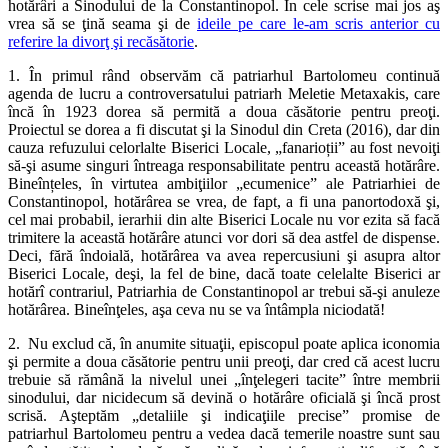
hotărâri a Sinodului de la Constantinopol. În cele scrise mai jos aş
vrea să se ţină seama şi de
ideile pe care le-am scris anterior cu
referire la divorţ şi recăsătorie
.
1. În primul rând observăm că patriarhul Bartolomeu continuă
agenda de lucru a controversatului patriarh Meletie Metaxakis, care
încă în 1923 dorea să permită a doua căsătorie pentru preoţi.
Proiectul se dorea a fi discutat şi la Sinodul din Creta (2016), dar din
cauza refuzului celorlalte Biserici Locale, „fanarioții” au fost nevoiţi
să-şi asume singuri întreaga responsabilitate pentru această hotărâre.
Bineînțeles, în virtutea ambiţiilor „ecumenice” ale Patriarhiei de
Constantinopol, hotărârea se vrea, de fapt, a fi una panortodoxă şi,
cel mai probabil, ierarhii din alte Biserici Locale nu vor ezita să facă
trimitere la această hotărâre atunci vor dori să dea astfel de dispense.
Deci, fără îndoială, hotărârea va avea repercusiuni şi asupra altor
Biserici Locale, deşi, la fel de bine, dacă toate celelalte Biserici ar
hotărî contrariul, Patriarhia de Constantinopol ar trebui să-şi anuleze
hotărârea. Bineînţeles, aşa ceva nu se va întâmpla niciodată!
2. Nu exclud că, în anumite situaţii, episcopul poate aplica iconomia
şi permite a doua căsătorie pentru unii preoţi, dar cred că acest lucru
trebuie să rămână la nivelul unei „înţelegeri tacite” între membrii
sinodului, dar nicidecum să devină o hotărâre oficială şi încă prost
scrisă. Aşteptăm „detaliile şi indicaţiile precise” promise de
patriarhul Bartolomeu pentru a vedea dacă temerile noastre sunt sau