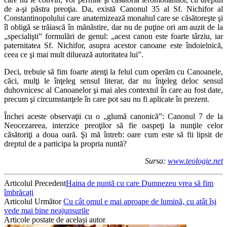
de a-şi păstra preoţia. Da, există Canonul 35 al Sf. Nichifor al
Constantinopolului care anatemizează monahul care se căsătoreşte şi
îl obligă se trăiască în mănăstire, dar nu de puţine ori am auzit de la
„specialişti” formulări de genul: „acest canon este foarte târziu, iar
paternitatea Sf. Nichifor, asupra acestor canoane este îndoielnică,
ceea ce şi mai mult diluează autoritatea lui”.
Deci, trebuie să fim foarte atenţi la felul cum operăm cu Canoanele,
căci, mulţi le înţeleg sensul literar, dar nu înţeleg deloc sensul
duhovnicesc al Canoanelor şi mai ales contextul în care au fost date,
precum şi circumstanţele în care pot sau nu fi aplicate în prezent.
Închei aceste observaţii cu o „glumă canonică”: Canonul 7 de la
Neocezareea, interzice preoţilor să fie oaspeţi la nunţile celor
căsătoriţi a doua oară. Şi mă întreb: oare cum este să fii lipsit de
dreptul de a participa la propria nuntă?
Sursa:
www.teologie.net
Articolul Precedent
Haina de nuntă cu care Dumnezeu vrea să fim
îmbrăcați
Articolul Următor
Cu cât omul e mai aproape de lumină, cu atât își
vede mai bine neajunsurile
Articole postate de același autor