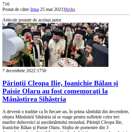
716
Postat de către
Irina
25 mai 2021
Media
Articole postate de același autor
7 decembrie 2022
1750
Părinții Cleopa Ilie, Ioanichie Bălan și
Paisie Olaru au fost comemorați la
Mănăstirea Sihăstria
A devenit o tradiție ca în fiecare an, în prima sâmbătă din decembrie,
obștea Mănăstirii Sihăstria să se roage pentru sufletele celor trei
marilor duhovnici ai așezământului monahal, Părinții Cleopa Ilie,
Ioanichie Bălan și Paisie Olaru. Slujba de pomenire din 3