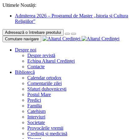
Ultimele Noutăți:
Admiterea 2026 – Programul de Master „Istoria și Cultura
Religiilor”
Adresează o întrebare preotului
Comutare navigare
Despre noi
Despre revistă
Echipa Altarul Credinței
Contacte
Bibliotecă
Calendar ortodox
Comentariile zilei
Sfaturi duhovnicești
Postul Mare
Predici
Familia
Catehism
Interviuri
Societate
Provocările vremii
Credință și medicină