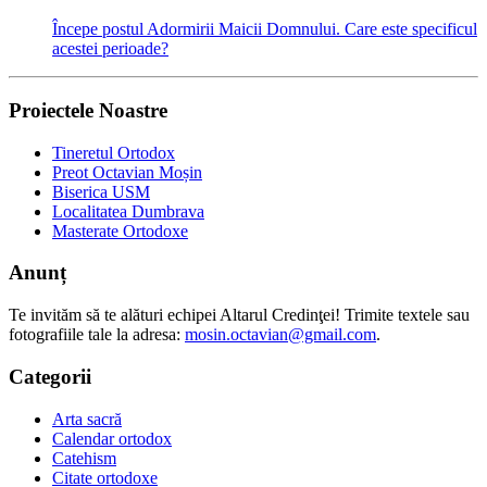
Începe postul Adormirii Maicii Domnului. Care este specificul
acestei perioade?
Proiectele Noastre
Tineretul Ortodox
Preot Octavian Moșin
Biserica USM
Localitatea Dumbrava
Masterate Ortodoxe
Anunț
Te invităm să te alături echipei Altarul Credinţei! Trimite textele sau
fotografiile tale la adresa:
mosin.octavian@gmail.com
.
Categorii
Arta sacră
Calendar ortodox
Catehism
Citate ortodoxe