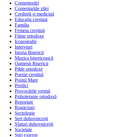
Comemorări
Comentariile zilei
Credință și medicină
Educația creștină
Familia
Femeia creștină
Filme ortodoxe
Iconografie
Interviuri
Istoria Bisericii
Muzica bisericească
Oamenii Bisericii
Pilde ortodoxe
Poezie creştină
Postul Mare
Predici
Provocările vremii
Psihoterapie ortodoxă
Reportaje
Rugăciuni
Sectologie
Seri duhovnicești
Sfaturi duhovnicești
Societate
Știri externe