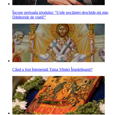
Începe perioada triodului: “Uşile pocăinţei deschide-mi mie,
Dătătorule de viaţă!”
Când a fost întemeiată Taina Sfintei Împărtăşanii?