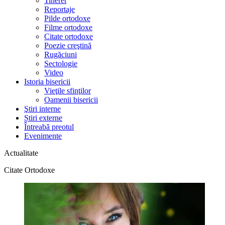
Tineret
Reportaje
Pilde ortodoxe
Filme ortodoxe
Citate ortodoxe
Poezie creştină
Rugăciuni
Sectologie
Video
Istoria bisericii
Vieţile sfinţilor
Oamenii bisericii
Ştiri interne
Știri externe
Întreabă preotul
Evenimente
Actualitate
Citate Ortodoxe