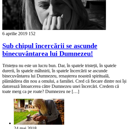
6 aprilie 2019
152
Sub chipul încercării se ascunde
binecuvântarea lui Dumnezeu!
Tristețea nu este un lucru bun. Dar, în spatele tristeții, în spatele
durerii, în spatele mâhnirii, în spatele încercării se ascunde
binecuvântarea lui Dumnezeu, renașterea noastră spirituală,
plămădirea din nou a omului, a familiei. Cred că fiecare dintre noi își
datorează întoarcerea către Dumnezeu unei încercări. Credem că
toate merg ca pe roate? Dumnezeu ne […]
24 mai 2018