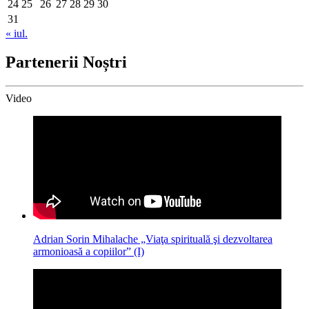
24
25
26
27
28
29
30
31
« iul.
Partenerii Noștri
Video
Adrian Sorin Mihalache „Viaţa spirituală şi dezvoltarea
armonioasă a copiilor” (I)