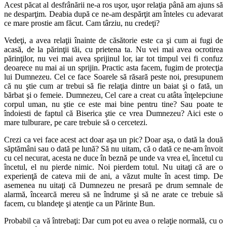
Acest păcat al desfrânării ne-a ros uşor, uşor relaţia până am ajuns să
ne desparţim. Deabia după ce ne-am despărţit am înteles cu adevarat
ce mare prostie am făcut. Cam târziu, nu credeţi?
Vedeţi, a avea relaţii înainte de căsătorie este ca şi cum ai fugi de
acasă, de la părinţii tăi, cu prietena ta. Nu vei mai avea ocrotirea
părinţilor, nu vei mai avea sprijinul lor, iar tot timpul vei fi confuz
deoarece nu mai ai un sprijin. Practic asta facem, fugim de protecţia
lui Dumnezeu. Cel ce face Soarele să răsară peste noi, presupunem
că nu ştie cum ar trebui să fie relaţia dintre un baiat şi o fată, un
bărbat şi o femeie. Dumnezeu, Cel care a creat cu atâta înţelepciune
corpul uman, nu ştie ce este mai bine pentru tine? Sau poate te
îndoiesti de faptul că Biserica ştie ce vrea Dumnezeu? Aici este o
mare tulburare, pe care trebuie să o cercetezi.
Crezi ca vei face acest act doar aşa un pic? Doar aşa, o dată la două
săptămâni sau o dată pe lună? Să nu uitam, că o dată ce ne-am învoit
cu cel necurat, acesta ne duce în beznă pe unde va vrea el, încetul cu
încetul, el nu pierde nimic. Noi pierdem totul. Nu uitaţi că are o
experienţă de cateva mii de ani, a văzut multe în acest timp. De
asemenea nu uitaţi că Dumnezeu ne presară pe drum semnale de
alarmă, încearcă mereu să ne îndrume şi să ne arate ce trebuie să
facem, cu blandeţe şi atenţie ca un Părinte Bun.
Probabil ca vă întrebaţi: Dar cum pot eu avea o relaţie normală, cu o