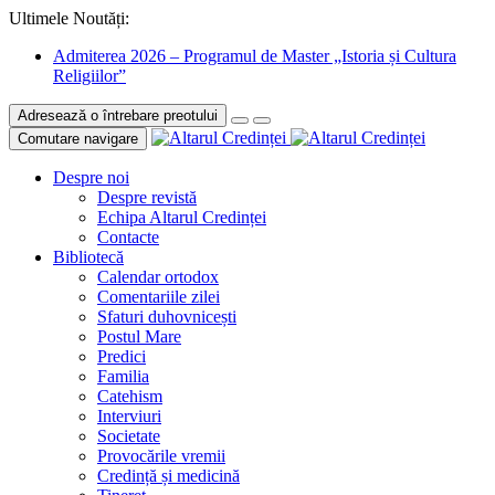
Ultimele Noutăți:
Admiterea 2026 – Programul de Master „Istoria și Cultura
Religiilor”
Adresează o întrebare preotului
Comutare navigare
Despre noi
Despre revistă
Echipa Altarul Credinței
Contacte
Bibliotecă
Calendar ortodox
Comentariile zilei
Sfaturi duhovnicești
Postul Mare
Predici
Familia
Catehism
Interviuri
Societate
Provocările vremii
Credință și medicină