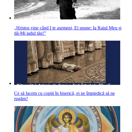
„Hristos vine când I te asemeni, El spune: Ia Raiul Meu și
dă‑Mi iadul tău!”
Ce să facem cu copiii în biserică, ei ne împiedică să ne
rugăm?