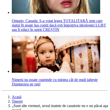
Ontario, Canada: S-a votat legea TOTALITARĂ prin care
statul îți poate lua copiii dacă ești împotriva ideologiei LGBT
sau îi educi în spirit CREȘTIN
Nimeni nu poate cuprinde cu mintea cât de mult iubeşte
Dumnezeu pe om!
Acasă
Tineret
„Sunt alte vremuri, sexul inainte de casatorie nu e un păcat aşa