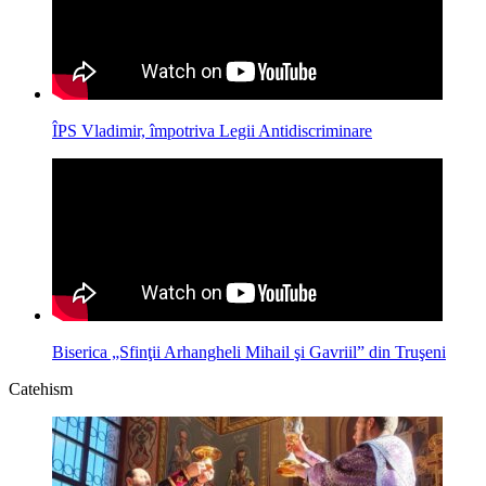
ÎPS Vladimir, împotriva Legii Antidiscriminare
Biserica „Sfinţii Arhangheli Mihail şi Gavriil” din Truşeni
Catehism