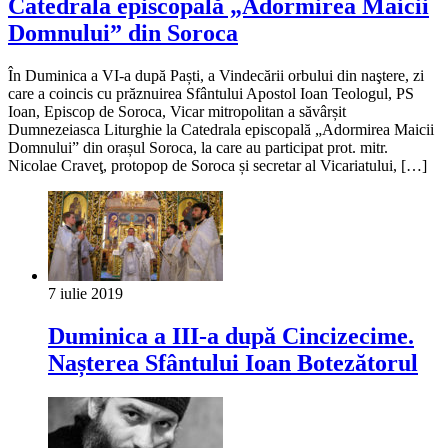
Catedrala episcopală „Adormirea Maicii
Domnului” din Soroca
În Duminica a VI-a după Paști, a Vindecării orbului din naştere, zi
care a coincis cu prăznuirea Sfântului Apostol Ioan Teologul, PS
Ioan, Episcop de Soroca, Vicar mitropolitan a săvârșit
Dumnezeiasca Liturghie la Catedrala episcopală „Adormirea Maicii
Domnului” din orașul Soroca, la care au participat prot. mitr.
Nicolae Craveţ, protopop de Soroca și secretar al Vicariatului, […]
7 iulie 2019
Duminica a III-a după Cincizecime.
Nașterea Sfântului Ioan Botezătorul