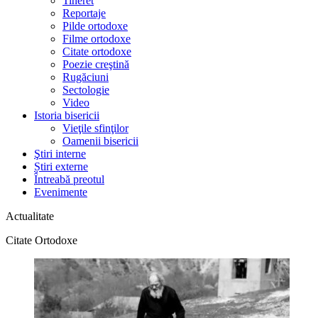
Tineret
Reportaje
Pilde ortodoxe
Filme ortodoxe
Citate ortodoxe
Poezie creştină
Rugăciuni
Sectologie
Video
Istoria bisericii
Vieţile sfinţilor
Oamenii bisericii
Ştiri interne
Știri externe
Întreabă preotul
Evenimente
Actualitate
Citate Ortodoxe