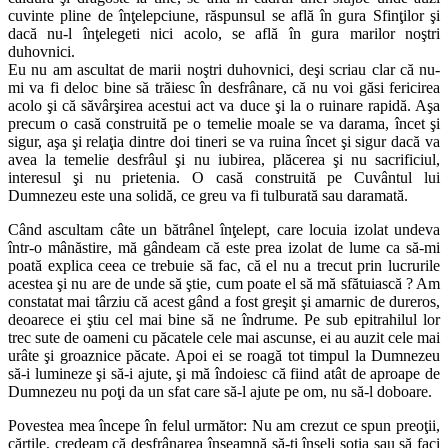
cuvinte pline de înţelepciune, răspunsul se află în gura Sfinţilor şi
dacă nu-l înţelegeti nici acolo, se află în gura marilor noştri
duhovnici.
Eu nu am ascultat de marii noştri duhovnici, deşi scriau clar că nu-
mi va fi deloc bine să trăiesc în desfrânare, că nu voi găsi fericirea
acolo şi că săvârşirea acestui act va duce şi la o ruinare rapidă. Aşa
precum o casă construită pe o temelie moale se va darama, încet şi
sigur, aşa şi relaţia dintre doi tineri se va ruina încet şi sigur dacă va
avea la temelie desfrâul şi nu iubirea, plăcerea şi nu sacrificiul,
interesul şi nu prietenia. O casă construită pe Cuvântul lui
Dumnezeu este una solidă, ce greu va fi tulburată sau daramată.
Când ascultam câte un bătrânel înţelept, care locuia izolat undeva
într-o mânăstire, mă gândeam că este prea izolat de lume ca să-mi
poată explica ceea ce trebuie să fac, că el nu a trecut prin lucrurile
acestea şi nu are de unde să ştie, cum poate el să mă sfătuiască ? Am
constatat mai târziu că acest gând a fost greşit şi amarnic de dureros,
deoarece ei ştiu cel mai bine să ne îndrume. Pe sub epitrahilul lor
trec sute de oameni cu păcatele cele mai ascunse, ei au auzit cele mai
urâte şi groaznice păcate. Apoi ei se roagă tot timpul la Dumnezeu
să-i lumineze şi să-i ajute, şi mă îndoiesc că fiind atât de aproape de
Dumnezeu nu poţi da un sfat care să-l ajute pe om, nu să-l doboare.
Povestea mea începe în felul următor: Nu am crezut ce spun preoţii,
cărţile, credeam că desfrânarea înseamnă să-ţi înşeli soţia sau să faci