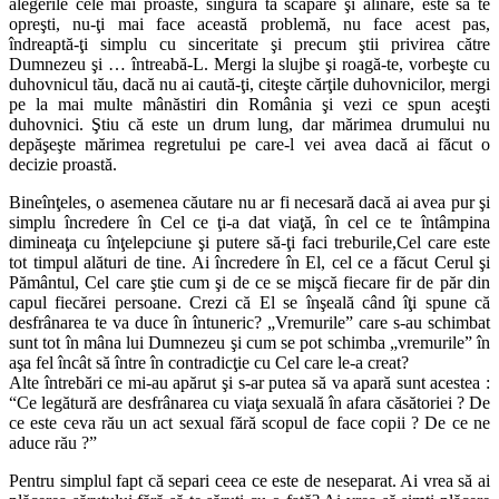
alegerile cele mai proaste, singura ta scăpare şi alinare, este să te
opreşti, nu-ţi mai face această problemă, nu face acest pas,
îndreaptă-ţi simplu cu sinceritate şi precum ştii privirea către
Dumnezeu şi … întreabă-L. Mergi la slujbe şi roagă-te, vorbeşte cu
duhovnicul tău, dacă nu ai caută-ţi, citeşte cărţile duhovnicilor, mergi
pe la mai multe mânăstiri din România şi vezi ce spun aceşti
duhovnici. Ştiu că este un drum lung, dar mărimea drumului nu
depăşeşte mărimea regretului pe care-l vei avea dacă ai făcut o
decizie proastă.
Bineînţeles, o asemenea căutare nu ar fi necesară dacă ai avea pur şi
simplu încredere în Cel ce ţi-a dat viaţă, în cel ce te întâmpina
dimineaţa cu înţelepciune şi putere să-ţi faci treburile,Cel care este
tot timpul alături de tine. Ai încredere în El, cel ce a făcut Cerul şi
Pământul, Cel care ştie cum şi de ce se mişcă fiecare fir de păr din
capul fiecărei persoane. Crezi că El se înşeală când îţi spune că
desfrânarea te va duce în întuneric? „Vremurile” care s-au schimbat
sunt tot în mâna lui Dumnezeu şi cum se pot schimba „vremurile” în
aşa fel încât să între în contradicţie cu Cel care le-a creat?
Alte întrebări ce mi-au apărut şi s-ar putea să va apară sunt acestea :
“Ce legătură are desfrânarea cu viaţa sexuală în afara căsătoriei ? De
ce este ceva rău un act sexual fără scopul de face copii ? De ce ne
aduce rău ?”
Pentru simplul fapt că separi ceea ce este de neseparat. Ai vrea să ai