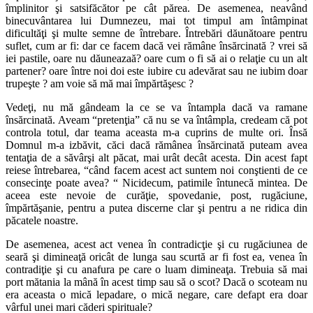
împlinitor şi satsifăcător pe cât părea. De asemenea, neavând
binecuvântarea lui Dumnezeu, mai tot timpul am întâmpinat
dificultăţi şi multe semne de întrebare. Întrebări dăunătoare pentru
suflet, cum ar fi: dar ce facem dacă vei rămâne însărcinată ? vrei să
iei pastile, oare nu dăuneazaă? oare cum o fi să ai o relaţie cu un alt
partener? oare între noi doi este iubire cu adevărat sau ne iubim doar
trupeşte ? am voie să mă mai împărtăşesc ?
Vedeţi, nu mă gândeam la ce se va întampla dacă va ramane
însărcinată. Aveam “pretenţia” că nu se va întâmpla, credeam că pot
controla totul, dar teama aceasta m-a cuprins de multe ori. Însă
Domnul m-a izbăvit, căci dacă rămânea însărcinată puteam avea
tentaţia de a săvârşi alt păcat, mai urât decât acesta. Din acest fapt
reiese întrebarea, “când facem acest act suntem noi conştienti de ce
consecinţe poate avea? “ Nicidecum, patimile întunecă mintea. De
aceea este nevoie de curăţie, spovedanie, post, rugăciune,
împărtăşanie, pentru a putea discerne clar şi pentru a ne ridica din
păcatele noastre.
De asemenea, acest act venea în contradicţie şi cu rugăciunea de
seară şi dimineaţă oricât de lunga sau scurtă ar fi fost ea, venea în
contradiţie şi cu anafura pe care o luam dimineaţa. Trebuia să mai
port mătania la mână în acest timp sau să o scot? Dacă o scoteam nu
era aceasta o mică lepadare, o mică negare, care defapt era doar
vârful unei mari căderi spirituale?