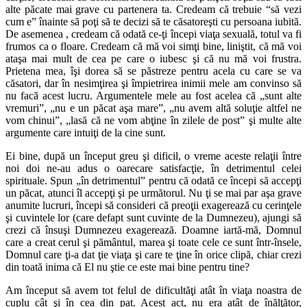
alte păcate mai grave cu partenera ta. Credeam că trebuie “să vezi
cum e” înainte să poţi să te decizi să te căsatoreşti cu persoana iubită.
De asemenea , credeam că odată ce-ţi începi viaţa sexuală, totul va fi
frumos ca o floare. Credeam că mă voi simţi bine, liniştit, că mă voi
ataşa mai mult de cea pe care o iubesc şi că nu mă voi frustra.
Prietena mea, îşi dorea să se păstreze pentru acela cu care se va
căsatori, dar în nesimţirea şi împietrirea inimii mele am convinso să
nu facă acest lucru. Argumentele mele au fost acelea că „sunt alte
vremuri”, „nu e un păcat aşa mare”, „nu avem altă soluţie altfel ne
vom chinui”, „lasă că ne vom abţine în zilele de post” şi multe alte
argumente care intuiţi de la cine sunt.
Ei bine, după un început greu şi dificil, o vreme aceste relaţii între
noi doi ne-au adus o oarecare satisfacţie, în detrimentul celei
spirituale. Spun „în detrimentul” pentru că odată ce începi să accepţi
un păcat, atunci îl accepţi şi pe următorul. Nu ţi se mai par aşa grave
anumite lucruri, începi să consideri că preoţii exagerează cu cerinţele
şi cuvintele lor (care defapt sunt cuvinte de la Dumnezeu), ajungi să
crezi că însuşi Dumnezeu exagerează. Doamne iartă-mă, Domnul
care a creat cerul şi pământul, marea şi toate cele ce sunt într-însele,
Domnul care ţi-a dat ţie viaţa şi care te ţine în orice clipă, chiar crezi
din toată inima că El nu ştie ce este mai bine pentru tine?
Am început să avem tot felul de dificultăţi atât în viaţa noastra de
cuplu cât şi în cea din pat. Acest act, nu era atât de înălţător,