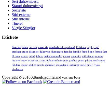
Seri duhovnicești
Sfaturi duhovnicești
Societate
Știri externe
Ştiri interne
Tineret
Vieţile Sfinţilor
Etichete
Biserica
boala
bucurie
casatorie
catedrala mitropolitană
Chisinau
copii
copil
credinta
cruce
dragoste
duhovnic
dumnezeu
familia
familie
fapte bune
femeie
har
Hristos
iertare
inimă
iubire
maica domnului
mama
mantuire
milostenie
minune
moarte
octavian mosin
pacat
pilde ortodoxe
post
predica
preot
păcate
rugăciune
răbdare
sfaturi duhovnicești
smerenie
spovedanie
suferinţă
suflet
tineri
viata
vindecare
Copyright © 2016 Altarulcredinței.md
versiune beta