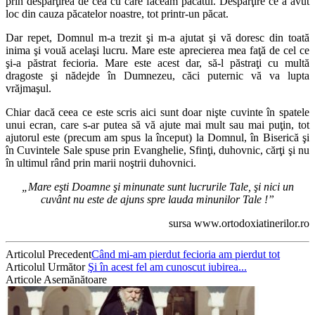
prin despărţirea de cea cu care făceam păcatul. Despărţire ce a avut
loc din cauza păcatelor noastre, tot printr-un păcat.
Dar repet, Domnul m-a trezit şi m-a ajutat şi vă doresc din toată
inima şi vouă acelaşi lucru. Mare este aprecierea mea faţă de cel ce
şi-a păstrat fecioria. Mare este acest dar, să-l păstraţi cu multă
dragoste şi nădejde în Dumnezeu, căci puternic vă va lupta
vrăjmaşul.
Chiar dacă ceea ce este scris aici sunt doar nişte cuvinte în spatele
unui ecran, care s-ar putea să vă ajute mai mult sau mai puţin, tot
ajutorul este (precum am spus la început) la Domnul, în Biserică şi
în Cuvintele Sale spuse prin Evanghelie, Sfinţi, duhovnic, cărţi şi nu
în ultimul rând prin marii noştrii duhovnici.
„Mare eşti Doamne şi minunate sunt lucrurile Tale, şi nici un
cuvânt nu este de ajuns spre lauda minunilor Tale !”
sursa www.ortodoxiatinerilor.ro
Articolul Precedent
Când mi-am pierdut fecioria am pierdut tot
Articolul Următor
Şi în acest fel am cunoscut iubirea...
Articole Asemănătoare