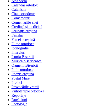
Arta sacră
Calendar ortodox
Catehism
Citate ortodoxe
Comemorări
Comentariile zilei
Credință și medicină
Educația creștină
Familia
Femeia creștină
Filme ortodoxe
Iconografie
Interviuri
Istoria Bisericii
Muzica bisericească
Oamenii Bisericii
Pilde ortodoxe
Poezie creştină
Postul Mare
Predici
Provocările vremii
Psihoterapie ortodoxă
Reportaje
Rugăciuni
Sectologie