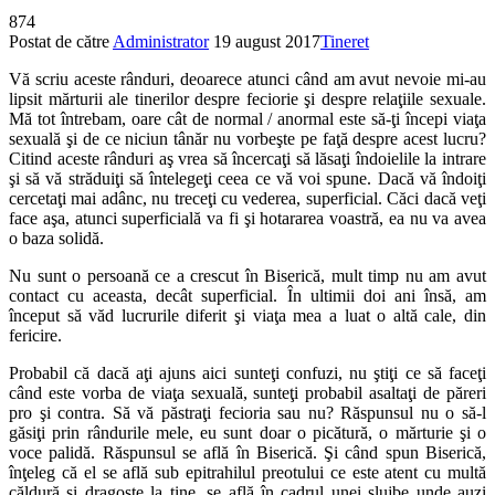
874
Postat de către
Administrator
19 august 2017
Tineret
Vă scriu aceste rânduri, deoarece atunci când am avut nevoie mi-au
lipsit mărturii ale tinerilor despre feciorie şi despre relaţiile sexuale.
Mă tot întrebam, oare cât de normal / anormal este să-ţi începi viaţa
sexuală şi de ce niciun tânăr nu vorbeşte pe faţă despre acest lucru?
Citind aceste rânduri aş vrea să încercaţi să lăsaţi îndoielile la intrare
şi să vă străduiţi să întelegeţi ceea ce vă voi spune. Dacă vă îndoiţi
cercetaţi mai adânc, nu treceţi cu vederea, superficial. Căci dacă veţi
face aşa, atunci superficială va fi şi hotararea voastră, ea nu va avea
o baza solidă.
Nu sunt o persoană ce a crescut în Biserică, mult timp nu am avut
contact cu aceasta, decât superficial. În ultimii doi ani însă, am
început să văd lucrurile diferit şi viaţa mea a luat o altă cale, din
fericire.
Probabil că dacă aţi ajuns aici sunteţi confuzi, nu ştiţi ce să faceţi
când este vorba de viaţa sexuală, sunteţi probabil asaltaţi de păreri
pro şi contra. Să vă păstraţi fecioria sau nu? Răspunsul nu o să-l
găsiţi prin rândurile mele, eu sunt doar o picătură, o mărturie şi o
voce palidă. Răspunsul se află în Biserică. Şi când spun Biserică,
înţeleg că el se află sub epitrahilul preotului ce este atent cu multă
căldură şi dragoste la tine, se află în cadrul unei slujbe unde auzi