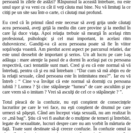
persoană în zilele de astăzi? Răspunsul la această întrebare, nu este
unul uşor şi va veni cu cât il veţi căuta mai bine. Nu vă limitaţi la ce
citiţi pe un site sau într-o carte, ci căutaţi mai profund.
Eu cred că în primul rând este necesar să aveţi grija unde căutaţi
acea persoană, aveţi grijă la mediu din care provine şi la mediul în
care îşi duce viaţa. Apoi relaţia trebuie să meargă în acelaşi ritm
profesional, psihologic şi cel mai important, in acelasi ritm
duhovnicesc. Gandiţi-va că acea persoana poate să fie în viitor
soţul/soţia voastră. Am pierdut acest aspect pe parcursul relatiei, dar
este unul deosebit de important şi serios. Un alt lucru pe care l-aş
adăuga : mare atenţie la pasul de a dormi în acelaşi pat cu persoana
respectivă, caci tentatiile sunt mari. Cred şi eu că este normal să vă
întrebaţi, pentru că şi eu mă întrebam : “Dar cum să mă abţin eu de
la relaţii sexuale, când persoana este în intimitatea mea?”. Iar eu vă
întreb : “ Cine v-a învăţat că este normal să dormiţi cu persoana
iubită ? Lumea ? Şi cine stăpâneşte “lumea” de care ascultăm şi pe
care vrem să o imitam ? Vrei să asculţi de cel ce o stăpâneşte ? ”.
Totul pleacă de la confuzie, nu eşti conştient de consecinţele
lucrurilor pe care le vei face, nu eşti conştient de drumul pe care
urmezi să păşeşti. Când am început viaţa sexuală, nu am realizat în
ce „mă bag”. Ştiu că vei fi asaltat de o mulţime de temeri şi întrebări,
legate de sexualitate, lucruri despre care nu am vorbit în mărturia de
faţă. Toate sunt destinate să-ţi creeze confuzie. În confuzie omul ia