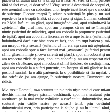
plăcerea sărutului fără să te săruţi cu o fată? Ai vrea să simţi plăcere
fără să faci ceva, ci doar stând? Viaţa sexuală desprinsă de scopul ei,
este asemănătoare cu coborârea unor trepte încet încet spre o mocirlă
de suferinţe. Fiecare treaptă îţi aduce o suferinţă în plus şi nu sari
repede de la o treaptă la altă, ci cobori uşor şi sigur. Cum am coborât
eu ? Mai întâi cu un gând, apoi imaginându-mi, apoi uitându-mă la
„prietenii” din jurul meu, apoi am presupus că nu mi se întâmplă
nimic (suferind de mândrie), apoi am coborât la propunere (suferind
de ispită), apoi am coborât la încercarea de a rupe bariera (suferind şi
îndoindu-mă dacă este bine ceea ce fac), apoi am rupt bariera şi mi-
am început viaţa sexuală (suferind că nu era aşa cum mă aşteptam),
apoi am coborât spre a face lucruri mai „avansate” (suferind pentru
că nu găseam linişte şi ceva care să-mi placă), apoi am coborât şi nu
am respectat zilele de post, apoi am coborât şi nu am respectat nici
zilele de sărbătoare, apoi am coborât să mă îndoiesc de credinţa mea,
apoi am coborât la a suferi puternic, am început să mă gândesc la o
posibilă sarcină, la o altă parteneră, la o posibilitate să fiu înşelat…
dar oricât de jos am ajunge, în suferinţele noastre, Dumnezeu ne
ridică.
M-a trezit Domnul, m-a scuturat un pic prin nişte predici care mi-au
deschis mintea despre păcatul desfrânarii, apoi m-a scuturat prin
ascultarea pe la mai multe mânăstiri a cuvântului duhovnicilor, m-a
scuturat prin cărţile scrise pe această temă, prin cuvântul
duhovnicului meu, prin participarea la slujbe şi nu în ultimul rând,