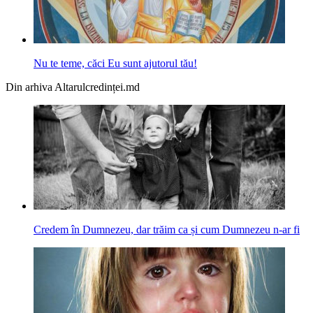
Nu te teme, căci Eu sunt ajutorul tău!
Din arhiva Altarulcredinței.md
Credem în Dumnezeu, dar trăim ca și cum Dumnezeu n-ar fi