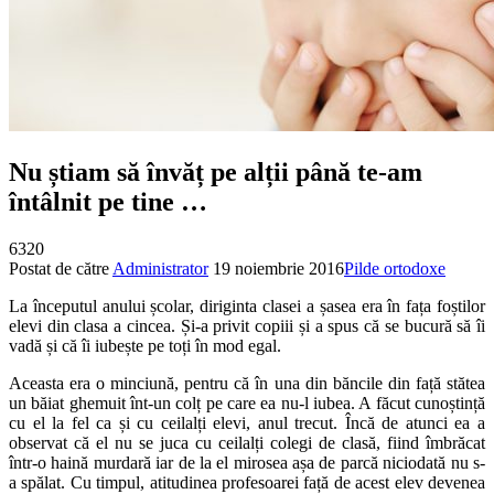
Nu știam să învăț pe alții până te-am
întâlnit pe tine …
6320
Postat de către
Administrator
19 noiembrie 2016
Pilde ortodoxe
La începutul anului școlar, diriginta clasei a șasea era în fața foștilor
elevi din clasa a cincea. Și-a privit copiii și a spus că se bucură să îi
vadă și că îi iubește pe toți în mod egal.
Aceasta era o minciună, pentru că în una din băncile din față stătea
un băiat ghemuit înt-un colț pe care ea nu-l iubea. A făcut cunoștință
cu el la fel ca și cu ceilalți elevi, anul trecut. Încă de atunci ea a
observat că el nu se juca cu ceilalți colegi de clasă, fiind îmbrăcat
într-o haină murdară iar de la el mirosea așa de parcă niciodată nu s-
a spălat. Cu timpul, atitudinea profesoarei față de acest elev devenea