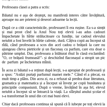
Profesoara clasei a patra a scris:
Băiatul nu e așa de deștept, nu manifestă interes către învățătură,
aproape nu are prieteni și deseori adoarme la lecții.
După ce a citit caracteristicile, profesoarei îi era rușine. Ea s-a simțit
și mai prost cînd la Anul Nou toți elevii i-au adus cadouri
împachetate în hîrtie strălucitoare cu fundițe, iar cadoul elevului
neiubit a fost învelit în hîrtie cafenie, dură. Câțiva copii au început să
rîdă, când profesoara a scos din acel cadou o brățară la care nu
ajungeau cîteva pietricele și un flaconaș cu parfum, care era doar o
pătrime umplut. Dar, profesoara a înlăturat rîsul în clasă exclamînd:
”O, ce brățară frumoasă!”- și deschizînd flaconașul a stropit un pic
de parfum pe încheietura mîinii.
În acea zi băiatul s-a reținut după lecții, s-a apropiat de profesoară și
a spus: ”Astăzi purtați parfumul mamei mele.” Când el a plecat, ea
mult timp a plâns. Din acea zi, ea a refuzat să predea doar literatura,
gramatica și matematica și a început să învețe pe copii bunătatea și
principiile compasiunii. După o vreme, învățând în așa fel, elevul
neiubit a început să se întoarcă la viață. La sfârșitul anului școlar el
s-a transformat în unul din cei mai buni elevi.
Chiar dacă profesoara continua să spună că îi iubește pe toți elevii la