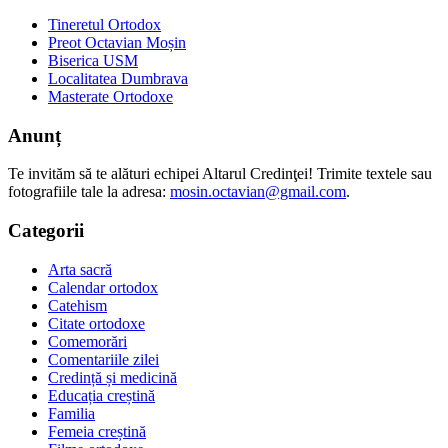
Tineretul Ortodox
Preot Octavian Moșin
Biserica USM
Localitatea Dumbrava
Masterate Ortodoxe
Anunț
Te invităm să te alături echipei Altarul Credinţei! Trimite textele sau
fotografiile tale la adresa:
mosin.octavian@gmail.com
.
Categorii
Arta sacră
Calendar ortodox
Catehism
Citate ortodoxe
Comemorări
Comentariile zilei
Credință și medicină
Educația creștină
Familia
Femeia creștină