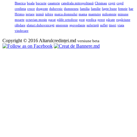
Biserica
boala
bucurie
casatorie
catedrala mitropolitană
Chisinau
copii
copil
credinta
cruce
dragoste
duhovnic
dumnezeu
familia
familie
fapte bune
femeie
har
Hristos
iertare
inimă
iubire
maica domnului
mama
mantuire
milostenie
minune
moarte
octavian mosin
pacat
pilde ortodoxe
post
predica
preot
păcate
rugăciune
răbdare
sfaturi duhovnicești
smerenie
spovedanie
suferinţă
suflet
tineri
viata
vindecare
Copyright © 2016 Altarulcredinței.md
versiune beta