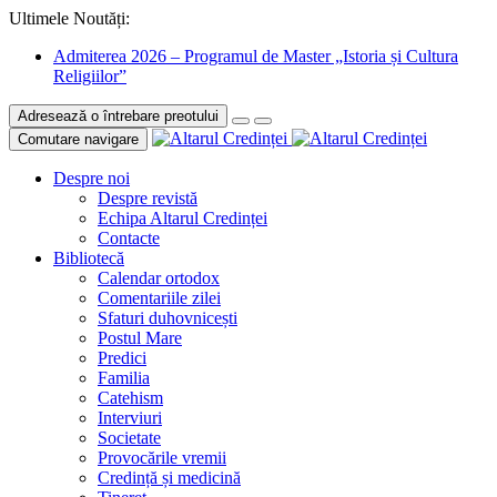
Ultimele Noutăți:
Admiterea 2026 – Programul de Master „Istoria și Cultura
Religiilor”
Adresează o întrebare preotului
Comutare navigare
Despre noi
Despre revistă
Echipa Altarul Credinței
Contacte
Bibliotecă
Calendar ortodox
Comentariile zilei
Sfaturi duhovnicești
Postul Mare
Predici
Familia
Catehism
Interviuri
Societate
Provocările vremii
Credință și medicină