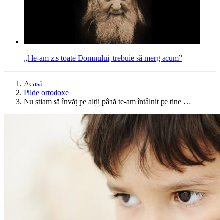
„I le-am zis toate Dom­nului, trebuie să merg acum”
Acasă
Pilde ortodoxe
Nu știam să învăț pe alții până te-am întâlnit pe tine …