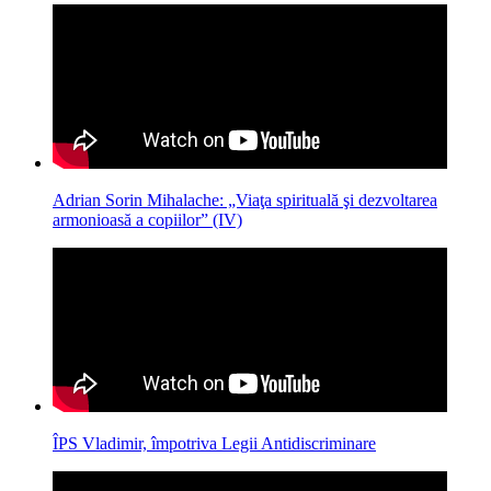
Adrian Sorin Mihalache: „Viaţa spirituală şi dezvoltarea
armonioasă a copiilor” (IV)
ÎPS Vladimir, împotriva Legii Antidiscriminare