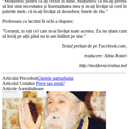
”Mulțumesc pentru că ați crezut în mine, mulțumesc că mi-ați permis
să îmi simt necesitatea și însemnătatea mea și m-ați învățat să cred în
puterile mele, că m-ați învățat să deosebesc binele de rău.”
Profesoara cu lacrimi în ochi a răspuns:
”Greșești, tu ești cel care m-ai învățat toate acestea. Eu nu știam cum
să învăț pe alții până nu te-am întâlnit pe tine.”
Textul preluat de pe Facebook.com,
traducere: Alina Rotari
http://moldovacrestina.md
Articolul Precedent
Ghetele patriarhului
Articolul Următor
Preot sau popă?
Articole Asemănătoare