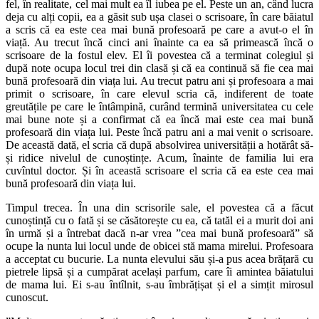
fel, în realitate, cel mai mult ea îl iubea pe el. Peste un an, când lucra
deja cu alți copii, ea a găsit sub ușa clasei o scrisoare, în care băiatul
a scris că ea este cea mai bună profesoară pe care a avut-o el în
viață. Au trecut încă cinci ani înainte ca ea să primească încă o
scrisoare de la fostul elev. El îi povestea că a terminat colegiul și
după note ocupa locul trei din clasă și că ea continuă să fie cea mai
bună profesoară din viața lui. Au trecut patru ani și profesoara a mai
primit o scrisoare, în care elevul scria că, indiferent de toate
greutățile pe care le întâmpină, curând termină universitatea cu cele
mai bune note și a confirmat că ea încă mai este cea mai bună
profesoară din viața lui. Peste încă patru ani a mai venit o scrisoare.
De această dată, el scria că după absolvirea universității a hotărât să-
și ridice nivelul de cunoștințe. Acum, înainte de familia lui era
cuvîntul doctor. Și în această scrisoare el scria că ea este cea mai
bună profesoară din viața lui.
Timpul trecea. În una din scrisorile sale, el povestea că a făcut
cunoștință cu o fată și se căsătorește cu ea, că tatăl ei a murit doi ani
în urmă și a întrebat dacă n-ar vrea ”cea mai bună profesoară” să
ocupe la nunta lui locul unde de obicei stă mama mirelui. Profesoara
a acceptat cu bucurie. La nunta elevului său și-a pus acea brățară cu
pietrele lipsă și a cumpărat același parfum, care îi amintea băiatului
de mama lui. Ei s-au întîlnit, s-au îmbrățișat și el a simțit mirosul
cunoscut.