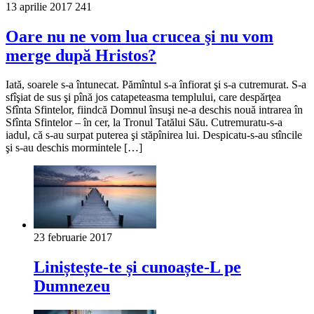
13 aprilie 2017
241
Oare nu ne vom lua crucea şi nu vom
merge după Hristos?
Iată, soarele s-a întunecat. Pămîntul s-a înfiorat şi s-a cutremurat. S-a
sfîşiat de sus şi pînă jos catapeteasma templului, care despărţea
Sfînta Sfintelor, fiindcă Domnul însuşi ne-a deschis nouă intrarea în
Sfînta Sfintelor – în cer, la Tronul Tatălui Său. Cutremuratu-s-a
iadul, că s-au surpat puterea şi stăpînirea lui. Despicatu-s-au stîncile
şi s-au deschis mormintele […]
23 februarie 2017
Liniștește-te și cunoaște-L pe
Dumnezeu