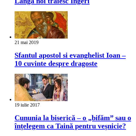
Lângă noi trăiesc Îngeri
21 mai 2019
Sfantul apostol si evanghelist Ioan –
10 cuvinte despre dragoste
19 iulie 2017
Cununia la biserică ‒ o „bifăm” sau o
înțelegem ca Taină pentru veșnicie?