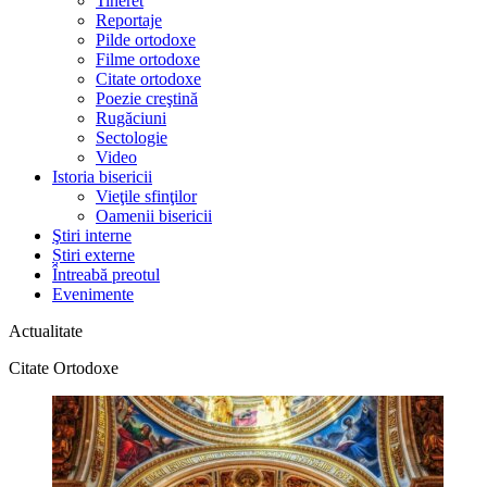
Tineret
Reportaje
Pilde ortodoxe
Filme ortodoxe
Citate ortodoxe
Poezie creştină
Rugăciuni
Sectologie
Video
Istoria bisericii
Vieţile sfinţilor
Oamenii bisericii
Ştiri interne
Știri externe
Întreabă preotul
Evenimente
Actualitate
Citate Ortodoxe