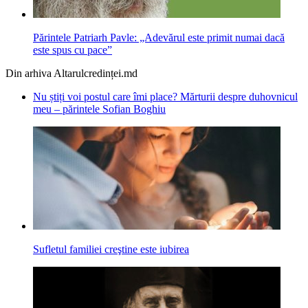
Părintele Patriarh Pavle: „Adevărul este primit numai dacă
este spus cu pace”
Din arhiva Altarulcredinței.md
Nu știți voi postul care îmi place? Mărturii despre duhovnicul
meu – părintele Sofian Boghiu
Sufletul familiei creştine este iubirea