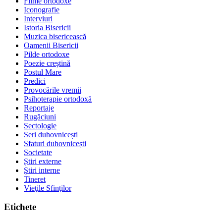
Filme ortodoxe
Iconografie
Interviuri
Istoria Bisericii
Muzica bisericească
Oamenii Bisericii
Pilde ortodoxe
Poezie creştină
Postul Mare
Predici
Provocările vremii
Psihoterapie ortodoxă
Reportaje
Rugăciuni
Sectologie
Seri duhovnicești
Sfaturi duhovnicești
Societate
Știri externe
Ştiri interne
Tineret
Vieţile Sfinţilor
Etichete