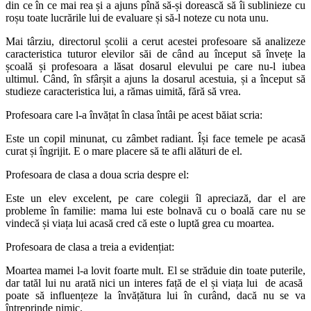
din ce în ce mai rea și a ajuns pînă să-și dorească să îi sublinieze cu
roșu toate lucrările lui de evaluare și să-l noteze cu nota unu.
Mai târziu, directorul școlii a cerut acestei profesoare să analizeze
caracteristica tuturor elevilor săi de când au început să învețe la
școală și profesoara a lăsat dosarul elevului pe care nu-l iubea
ultimul. Când, în sfârșit a ajuns la dosarul acestuia, și a început să
studieze caracteristica lui, a rămas uimită, fără să vrea.
Profesoara care l-a învățat în clasa întâi pe acest băiat scria:
Este un copil minunat, cu zâmbet radiant. Își face temele pe acasă
curat și îngrijit. E o mare placere să te afli alături de el.
Profesoara de clasa a doua scria despre el:
Este un elev excelent, pe care colegii îl apreciază, dar el are
probleme în familie: mama lui este bolnavă cu o boală care nu se
vindecă și viața lui acasă cred că este o luptă grea cu moartea.
Profesoara de clasa a treia a evidențiat:
Moartea mamei l-a lovit foarte mult. El se străduie din toate puterile,
dar tatăl lui nu arată nici un interes față de el și viața lui de acasă
poate să influențeze la învățătura lui în curând, dacă nu se va
întreprinde nimic.