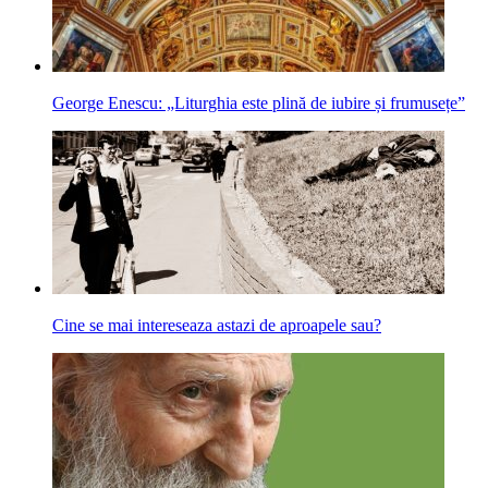
George Enescu: „Liturghia este plină de iubire și frumusețe”
Cine se mai intereseaza astazi de aproapele sau?