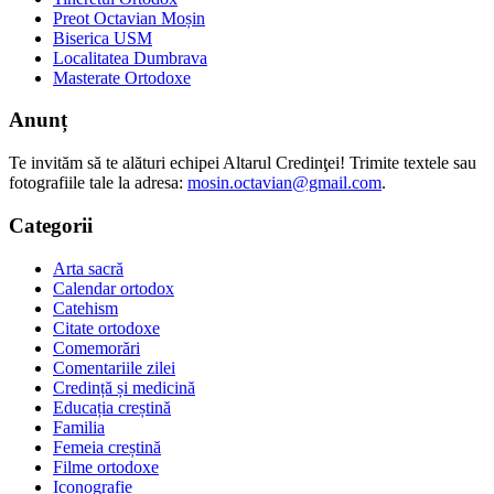
Preot Octavian Moșin
Biserica USM
Localitatea Dumbrava
Masterate Ortodoxe
Anunț
Te invităm să te alături echipei Altarul Credinţei! Trimite textele sau
fotografiile tale la adresa:
mosin.octavian@gmail.com
.
Categorii
Arta sacră
Calendar ortodox
Catehism
Citate ortodoxe
Comemorări
Comentariile zilei
Credință și medicină
Educația creștină
Familia
Femeia creștină
Filme ortodoxe
Iconografie