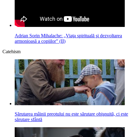
Adrian Sorin Mihalache: „Viaţa spirituală şi dezvoltarea
armonioasă a copiilor” (II)
Catehism
Sărutarea mâinii preotului nu este sărutare obişnuită, ci este
sărutare sfântă