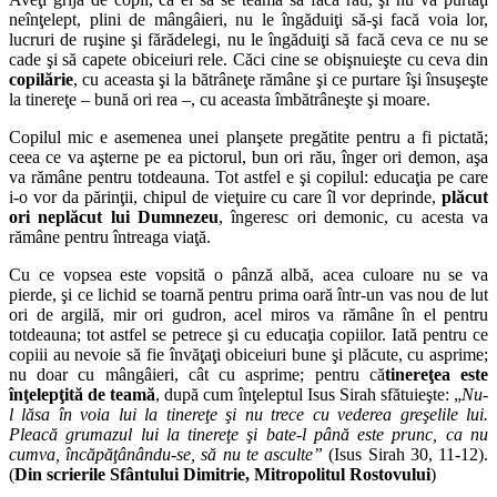
neînţelept, plini de mângâieri, nu le îngăduiţi să-şi facă voia lor,
lucruri de ruşine şi fărădelegi, nu le îngăduiţi să facă ceva ce nu se
cade şi să capete obiceiuri rele. Căci cine se obişnuieşte cu ceva din
copilărie
, cu aceasta şi la bătrâneţe rămâne şi ce purtare îşi însuşeşte
la tinereţe – bună ori rea –, cu aceasta îmbătrâneşte şi moare.
Copilul mic e asemenea unei planşete pregătite pentru a fi pictată;
ceea ce va aşterne pe ea pictorul, bun ori rău, înger ori demon, aşa
va rămâne pentru totdeauna. Tot astfel e şi copilul: educaţia pe care
i-o vor da părinţii, chipul de vieţuire cu care îl vor deprinde,
plăcut
ori neplăcut lui Dumnezeu
, îngeresc ori demonic, cu acesta va
rămâne pentru întreaga viaţă.
Cu ce vopsea este vopsită o pânză albă, acea culoare nu se va
pierde, şi ce lichid se toarnă pentru prima oară într-un vas nou de lut
ori de argilă, mir ori gudron, acel miros va rămâne în el pentru
totdeauna; tot astfel se petrece şi cu educaţia copiilor. Iată pentru ce
copiii au nevoie să fie învăţaţi obiceiuri bune şi plăcute, cu asprime;
nu doar cu mângâieri, cât cu asprime; pentru că
tinereţea este
înţelepţită de teamă
, după cum înţeleptul Isus Sirah sfătuieşte: „
Nu-
l lăsa în voia lui la tinereţe şi nu trece cu vederea greşelile lui.
Pleacă grumazul lui la tinereţe şi bate-l până este prunc, ca nu
cumva, încăpăţânându-se, să nu te asculte”
(Isus Sirah 30, 11-12).
(
Din scrierile Sfântului Dimitrie, Mitropolitul Rostovului
)