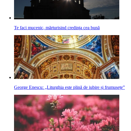
Te faci mucenic, mărturisind credinţa cea bună
George Enescu: „Liturghia este plină de iubire și frumusețe”