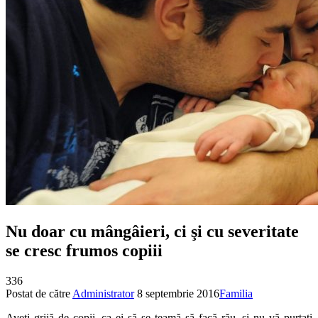
Nu doar cu mângâieri, ci şi cu severitate
se cresc frumos copiii
336
Postat de către
Administrator
8 septembrie 2016
Familia
Aveţi grijă de copii, ca ei să se teamă să facă rău, şi nu vă purtaţi