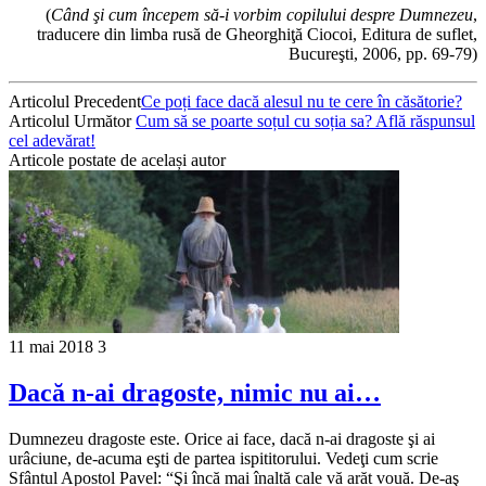
(
Când şi cum începem să-i vorbim copilului despre Dumnezeu
,
traducere din limba rusă de Gheorghiţă Ciocoi, Editura de suflet,
Bucureşti, 2006, pp. 69-79)
Articolul Precedent
Ce poți face dacă alesul nu te cere în căsătorie?
Articolul Următor
Cum să se poarte soțul cu soția sa? Află răspunsul
cel adevărat!
Articole postate de același autor
11 mai 2018
3
Dacă n-ai dragoste, nimic nu ai…
Dumnezeu dragoste este. Orice ai face, dacă n-ai dragoste şi ai
urâciune, de-acuma eşti de partea ispititorului. Vedeţi cum scrie
Sfântul Apostol Pavel: “Şi încă mai înaltă cale vă arăt vouă. De-aş