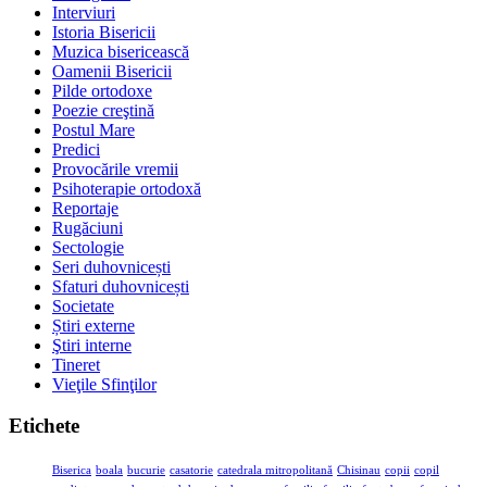
Interviuri
Istoria Bisericii
Muzica bisericească
Oamenii Bisericii
Pilde ortodoxe
Poezie creştină
Postul Mare
Predici
Provocările vremii
Psihoterapie ortodoxă
Reportaje
Rugăciuni
Sectologie
Seri duhovnicești
Sfaturi duhovnicești
Societate
Știri externe
Ştiri interne
Tineret
Vieţile Sfinţilor
Etichete
Biserica
boala
bucurie
casatorie
catedrala mitropolitană
Chisinau
copii
copil