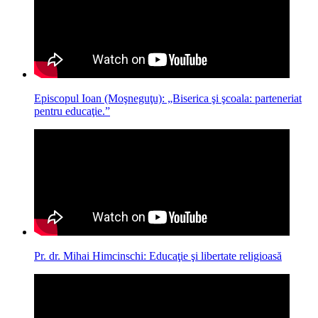
Episcopul Ioan (Moşneguţu): „Biserica şi şcoala: parteneriat
pentru educaţie.”
Pr. dr. Mihai Himcinschi: Educaţie şi libertate religioasă