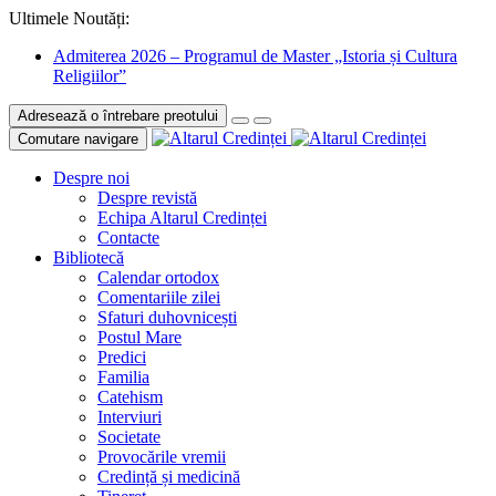
Ultimele Noutăți:
Admiterea 2026 – Programul de Master „Istoria și Cultura
Religiilor”
Adresează o întrebare preotului
Comutare navigare
Despre noi
Despre revistă
Echipa Altarul Credinței
Contacte
Bibliotecă
Calendar ortodox
Comentariile zilei
Sfaturi duhovnicești
Postul Mare
Predici
Familia
Catehism
Interviuri
Societate
Provocările vremii
Credință și medicină