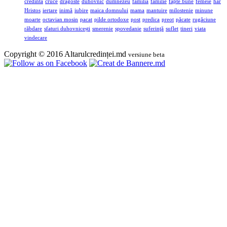
credinta
cruce
dragoste
duhovnic
dumnezeu
familia
familie
fapte bune
femeie
har
Hristos
iertare
inimă
iubire
maica domnului
mama
mantuire
milostenie
minune
moarte
octavian mosin
pacat
pilde ortodoxe
post
predica
preot
păcate
rugăciune
răbdare
sfaturi duhovnicești
smerenie
spovedanie
suferinţă
suflet
tineri
viata
vindecare
Copyright © 2016 Altarulcredinței.md
versiune beta