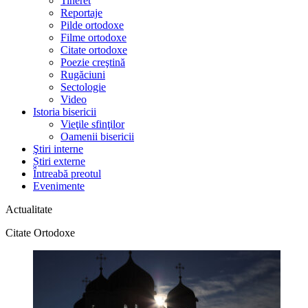
Tineret
Reportaje
Pilde ortodoxe
Filme ortodoxe
Citate ortodoxe
Poezie creştină
Rugăciuni
Sectologie
Video
Istoria bisericii
Vieţile sfinţilor
Oamenii bisericii
Ştiri interne
Știri externe
Întreabă preotul
Evenimente
Actualitate
Citate Ortodoxe