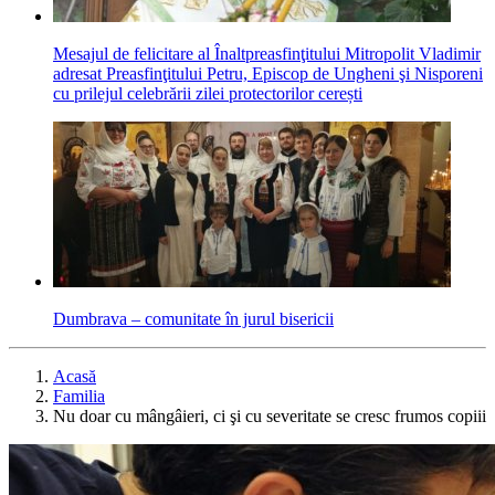
Mesajul de felicitare al Înaltpreasfinţitului Mitropolit Vladimir
adresat Preasfinţitului Petru, Episcop de Ungheni şi Nisporeni
cu prilejul celebrării zilei protectorilor cerești
Dumbrava – comunitate în jurul bisericii
Acasă
Familia
Nu doar cu mângâieri, ci şi cu severitate se cresc frumos copiii