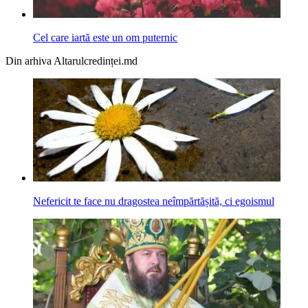
Cel care iartă este un om puternic
Din arhiva Altarulcredinței.md
Nefericit te face nu dragostea neîmpărtășită, ci egoismul