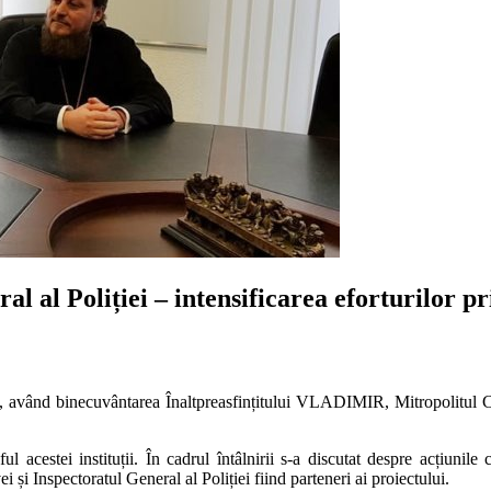
l al Poliției – intensificarea eforturilor p
, având binecuvântarea Înaltpreasfințitului VLADIMIR, Mitropolitul Chiș
estei instituții. În cadrul întâlnirii s-a discutat despre acțiunile ca
Inspectoratul General al Poliției fiind parteneri ai proiectului.