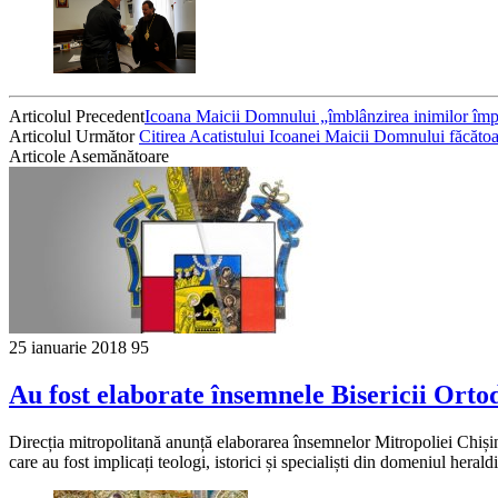
Articolul Precedent
Icoana Maicii Domnului „îmblânzirea inimilor împie
Articolul Următor
Citirea Acatistului Icoanei Maicii Domnului făcăt
Articole Asemănătoare
25 ianuarie 2018
95
Au fost elaborate însemnele Bisericii Ort
Direcția mitropolitană anunță elaborarea însemnelor Mitropoliei Chiși
care au fost implicați teologi, istorici și specialiști din domeniul heral