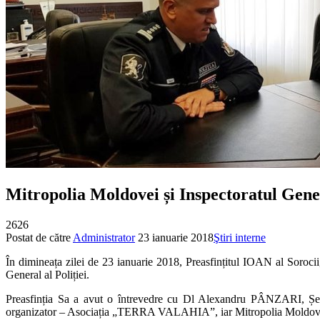
Mitropolia Moldovei și Inspectoratul Genera
2626
Postat de către
Administrator
23 ianuarie 2018
Ştiri interne
În dimineața zilei de 23 ianuarie 2018, Preasfințitul IOAN al Sorocii
General al Poliției.
Preasfinția Sa a avut o întrevedre cu Dl Alexandru PÂNZARI, Șeful ac
organizator – Asociația „TERRA VALAHIA”, iar Mitropolia Moldovei și 