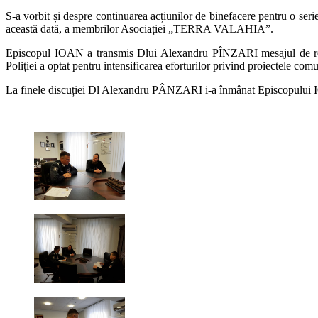
S-a vorbit și despre continuarea acțiunilor de binefacere pentru o seri
această dată, a membrilor Asociației „TERRA VALAHIA”.
Episcopul IOAN a transmis Dlui Alexandru PÎNZARI mesajul de recuno
Poliției a optat pentru intensificarea eforturilor privind proiectele comu
La finele discuției Dl Alexandru PÂNZARI i-a înmânat Episcopului