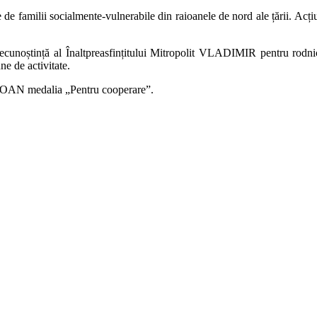
e de familii socialmente-vulnerabile din raioanele de nord ale țării. Acți
ștință al Înaltpreasfințitului Mitropolit VLADIMIR pentru rodnica col
ne de activitate.
 IOAN medalia „Pentru cooperare”.