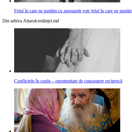
Felul în care ne purtăm cu aproapele este felul în care ne pur
Din arhiva Altarulcredinței.md
Conflictele în cuplu – oportunitate de cunoaştere reciprocă