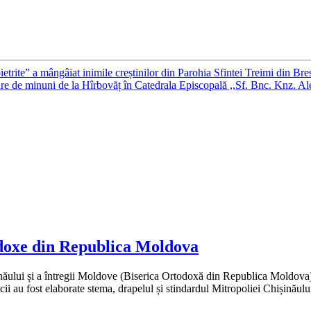
trite” a mângâiat inimile creștinilor din Parohia Sfintei Treimi din Bre
oare de minuni de la Hîrbovăț în Catedrala Episcopală ,,Sf. Bnc. Knz. 
odoxe din Republica Moldova
năului și a întregii Moldove (Biserica Ortodoxă din Republica Moldova)
dicii au fost elaborate stema, drapelul și stindardul Mitropoliei Chișinăul