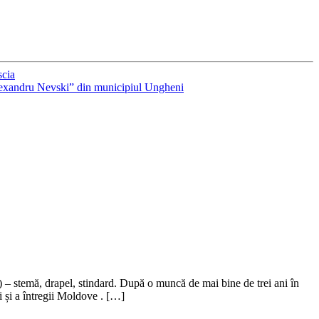
scia
Alexandru Nevski” din municipiul Ungheni
 – stemă, drapel, stindard. După o muncă de mai bine de trei ani în
ui și a întregii Moldove . […]