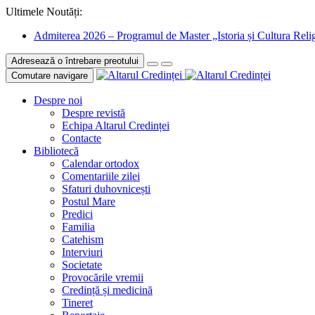
Ultimele Noutăți:
Admiterea 2026 – Programul de Master „Istoria și Cultura Relig
Adresează o întrebare preotului
Comutare navigare
Despre noi
Despre revistă
Echipa Altarul Credinței
Contacte
Bibliotecă
Calendar ortodox
Comentariile zilei
Sfaturi duhovnicești
Postul Mare
Predici
Familia
Catehism
Interviuri
Societate
Provocările vremii
Credință și medicină
Tineret