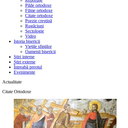
Reportaje
Pilde ortodoxe
Filme ortodoxe
Citate ortodoxe
Poezie creştină
Rugăciuni
Sectologie
Video
Istoria bisericii
Vieţile sfinţilor
Oamenii bisericii
Ştiri interne
Știri externe
Întreabă preotul
Evenimente
Actualitate
Citate Ortodoxe