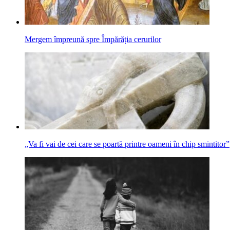
Mergem împreună spre Împărăția cerurilor
„Va fi vai de cei care se poartă printre oameni în chip smintitor”