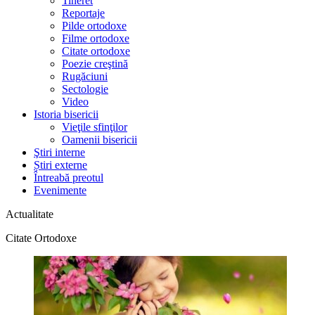
Tineret
Reportaje
Pilde ortodoxe
Filme ortodoxe
Citate ortodoxe
Poezie creştină
Rugăciuni
Sectologie
Video
Istoria bisericii
Vieţile sfinţilor
Oamenii bisericii
Ştiri interne
Știri externe
Întreabă preotul
Evenimente
Actualitate
Citate Ortodoxe