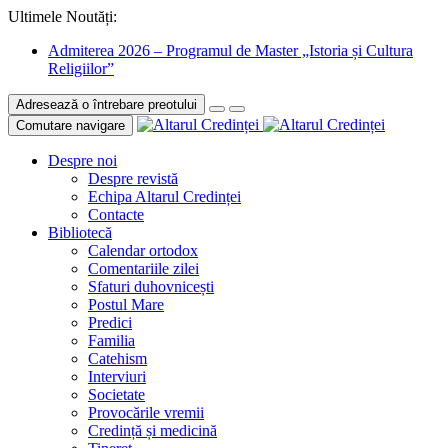
Ultimele Noutăți:
Admiterea 2026 – Programul de Master „Istoria și Cultura
Religiilor”
Adresează o întrebare preotului
Comutare navigare
Despre noi
Despre revistă
Echipa Altarul Credinței
Contacte
Bibliotecă
Calendar ortodox
Comentariile zilei
Sfaturi duhovnicești
Postul Mare
Predici
Familia
Catehism
Interviuri
Societate
Provocările vremii
Credință și medicină