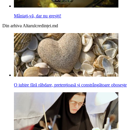
Mâniați-vă, dar nu greșiți!
Din arhiva Altarulcredinței.md
O iubire fără răbdare, pretențioasă și constrângătoare obosește