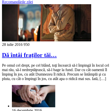
Recomandările zilei
28 iulie 2016
950
Dă întâi fraţilor tăi…
Pe omul cel drept, pe cel blând, toţi încearcă să-l împingă în locul cel
mai rău, să-l nedreptăţească, să-l bage la fund. Dar cu cât oamenii îl
împing în jos, cu atât Dumnezeu îl ridică. Precum se întâmplă şi cu
pluta, cu cât o împingi în jos, cu atât apa o ridică mai sus. Iată, […]
16 decembrie 2016