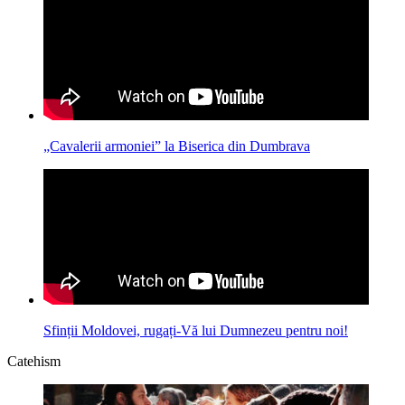
„Cavalerii armoniei” la Biserica din Dumbrava
Sfinții Moldovei, rugați-Vă lui Dumnezeu pentru noi!
Catehism