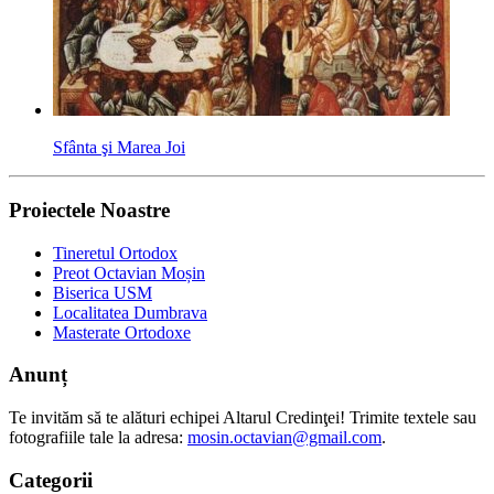
Sfânta şi Marea Joi
Proiectele Noastre
Tineretul Ortodox
Preot Octavian Moșin
Biserica USM
Localitatea Dumbrava
Masterate Ortodoxe
Anunț
Te invităm să te alături echipei Altarul Credinţei! Trimite textele sau
fotografiile tale la adresa:
mosin.octavian@gmail.com
.
Categorii