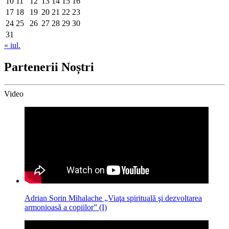
10
11
12
13
14
15
16
17
18
19
20
21
22
23
24
25
26
27
28
29
30
31
« iul.
Partenerii Noștri
Video
Adrian Sorin Mihalache „Viaţa spirituală şi dezvoltarea
armonioasă a copiilor” (I)