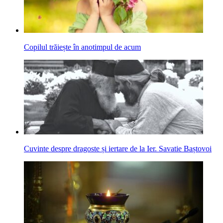
Copilul trăiește în anotimpul de acum
Cuvinte despre dragoste și iertare de la Ier. Savatie Baștovoi