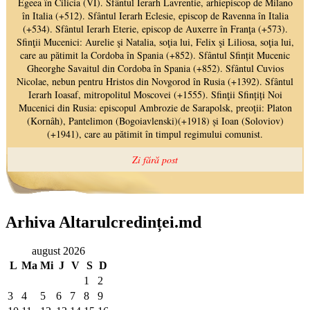
Arhiva Altarulcredinței.md
august 2026
L
Ma
Mi
J
V
S
D
1
2
3
4
5
6
7
8
9