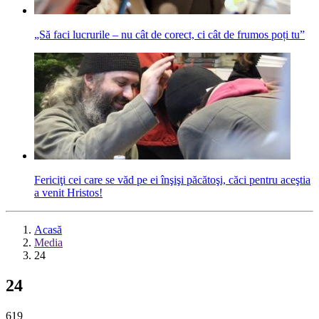
„Să faci lucrurile – nu cât de corect, ci cât de frumos poți tu”
Fericiţi cei care se văd pe ei înşişi păcătoşi, căci pentru aceştia
a venit Hristos!
Acasă
Media
24
24
619