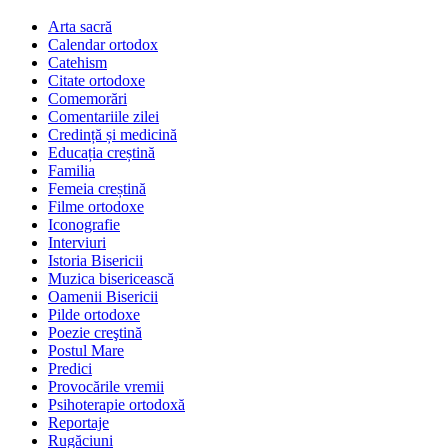
Arta sacră
Calendar ortodox
Catehism
Citate ortodoxe
Comemorări
Comentariile zilei
Credință și medicină
Educația creștină
Familia
Femeia creștină
Filme ortodoxe
Iconografie
Interviuri
Istoria Bisericii
Muzica bisericească
Oamenii Bisericii
Pilde ortodoxe
Poezie creştină
Postul Mare
Predici
Provocările vremii
Psihoterapie ortodoxă
Reportaje
Rugăciuni