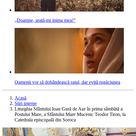
„Doamne, arată-mi inima mea!”
Oamenii vor să dobândească raiul, dar evită rugăciunea
Acasă
Ştiri interne
Liturghia Sfântului Ioan Gură de Aur în prima sâmbătă a
Postului Mare, a Sfântului Mare Mucenic Teodor Tiron, la
Catedrala episcopală din Soroca