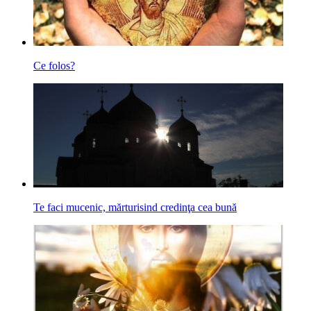
Ce folos?
Te faci mucenic, mărturisind credinţa cea bună