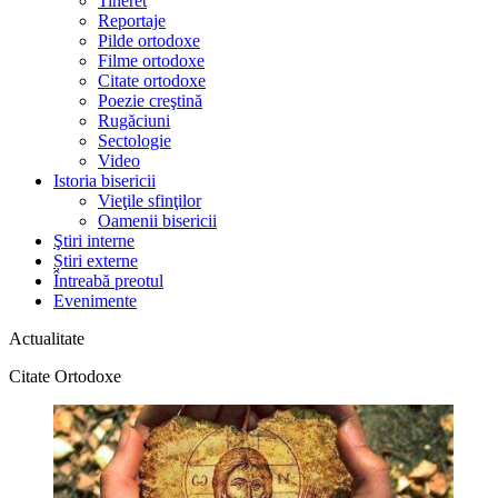
Tineret
Reportaje
Pilde ortodoxe
Filme ortodoxe
Citate ortodoxe
Poezie creştină
Rugăciuni
Sectologie
Video
Istoria bisericii
Vieţile sfinţilor
Oamenii bisericii
Ştiri interne
Știri externe
Întreabă preotul
Evenimente
Actualitate
Citate Ortodoxe