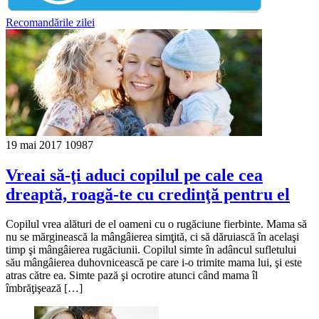
Recomandările zilei
19 mai 2017
10987
Vreai să-ţi aduci copilul pe cale cea
dreaptă, roagă-te cu credinţă pentru el
Copilul vrea alături de el oameni cu o rugăciune fierbinte. Mama să
nu se mărginească la mângâierea simţită, ci să dăruiască în acelaşi
timp şi mângâierea rugăciunii. Copilul simte în adâncul sufletului
său mângâierea duhovnicească pe care i-o trimite mama lui, şi este
atras către ea. Simte pază şi ocrotire atunci când mama îl
îmbrăţişează […]