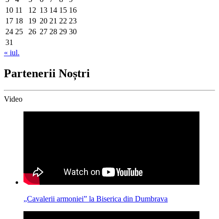
10
11
12
13
14
15
16
17
18
19
20
21
22
23
24
25
26
27
28
29
30
31
« iul.
Partenerii Noștri
Video
„Cavalerii armoniei” la Biserica din Dumbrava