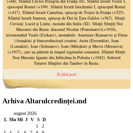
Arhiva Altarulcredinței.md
august 2026
L
Ma
Mi
J
V
S
D
1
2
3
4
5
6
7
8
9