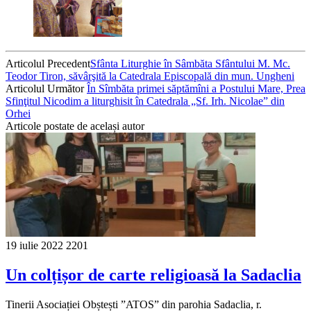
Articolul Precedent
Sfânta Liturghie în Sâmbăta Sfântului M. Mc.
Teodor Tiron, săvârşită la Catedrala Episcopală din mun. Ungheni
Articolul Următor
În Sîmbăta primei săptămîni a Postului Mare, Prea
Sfinţitul Nicodim a liturghisit în Catedrala „Sf. Irh. Nicolae” din
Orhei
Articole postate de același autor
19 iulie 2022
2201
Un colțișor de carte religioasă la Sadaclia
Tinerii Asociației Obștești ”ATOS” din parohia Sadaclia, r.