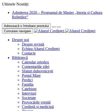
Ultimele Noutăți:
Admiterea 2026 – Programul de Master „Istoria și Cultura
Religiilor”
Adresează o întrebare preotului
Comutare navigare
Despre noi
Despre revistă
Echipa Altarul Credinței
Contacte
Bibliotecă
Calendar ortodox
Comentariile zilei
Sfaturi duhovnicești
Postul Mare
Predici
Familia
Catehism
Interviuri
Societate
Provocările vremii
Credință și medicină