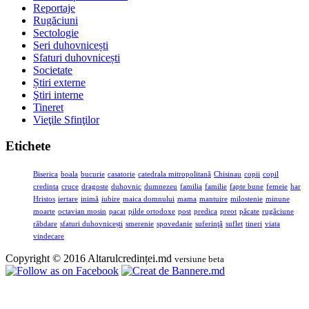
Reportaje
Rugăciuni
Sectologie
Seri duhovnicești
Sfaturi duhovnicești
Societate
Știri externe
Ştiri interne
Tineret
Vieţile Sfinţilor
Etichete
Biserica
boala
bucurie
casatorie
catedrala mitropolitană
Chisinau
copii
copil
credinta
cruce
dragoste
duhovnic
dumnezeu
familia
familie
fapte bune
femeie
har
Hristos
iertare
inimă
iubire
maica domnului
mama
mantuire
milostenie
minune
moarte
octavian mosin
pacat
pilde ortodoxe
post
predica
preot
păcate
rugăciune
răbdare
sfaturi duhovnicești
smerenie
spovedanie
suferinţă
suflet
tineri
viata
vindecare
Copyright © 2016 Altarulcredinței.md
versiune beta