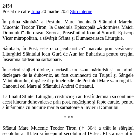
2454
Postat de către
Irina
20 martie 2021
Ştiri interne
În prima sâmbătă a Postului Mare, închinată Sfântului Marelui
Mucenic Teodor Tiron, la Catedrala Episcopală „Adormirea Maicii
Domnului” din orașul Soroca, Preasfințitul Ioan al Sorocii, Episcop
Vicar mitropolitan, a săvârşit Sfânta și Dumnezeiasca Liturghie.
Sâmbăta, în Post, este o zi „euharistică” marcată prin săvârşirea
Liturghiei Sfântului Ioan Gură de Aur, iar Euharistia pentru creștini
înseamnă totdeauna sărbătoare.
În cadrul slujbei divine, enoriașii care s-au mărturisit și au primit
dezlegare de la duhovnic, au fost cuminecați cu Trupul și Sângele
Mântuitorului, după ce în primele zile ale Postului Mare s-au rugat la
Canonul cel Mare al Sfântului Andrei Criteanul.
La finalul Sfintei Liturghii, credincioșii au fost îndemnați să continue
acest itinerar duhovnicesc prin post, rugăciune și fapte curate, pentru
a întâmpina cu bucurie mărita sărbătoare a Învierii Domnului.
* * *
Sfântul Mare Mucenic Teodor Tiron († 304) a trăit la sfârşitul
secolului al III-lea şi începutul secolului al IV-lea. El s-a născut în