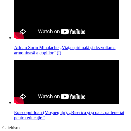
Adrian Sorin Mihalache „Viaţa spirituală şi dezvoltarea
armonioasă a copiilor” (I)
Episcopul Ioan (Moşneguţu): „Biserica şi şcoala: parteneriat
pentru educaţie.”
Catehism