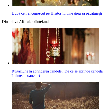
După ce l-ai cunoscut pe Hristos îți vine greu să păcătuiești
Din arhiva Altarulcredinței.md
Rugăciune la aprinderea candelei. De ce se aprinde candelă
înaintea icoanelor?