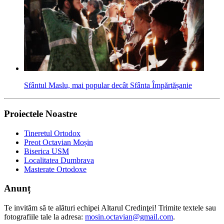
Sfântul Maslu, mai popular decât Sfânta Împărtășanie
Proiectele Noastre
Tineretul Ortodox
Preot Octavian Moșin
Biserica USM
Localitatea Dumbrava
Masterate Ortodoxe
Anunț
Te invităm să te alături echipei Altarul Credinţei! Trimite textele sau
fotografiile tale la adresa:
mosin.octavian@gmail.com
.