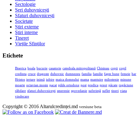
Sectologie
Seri duhovnicești
Sfaturi duhovnicești
Societate
Știri externe
Ştiri interne
Tineret
Vieţile Sfinţilor
Etichete
Biserica
boala
bucurie
casatorie
catedrala mitropolitană
Chisinau
copii
copil
credinta
cruce
dragoste
duhovnic
dumnezeu
familia
familie
fapte bune
femeie
har
Hristos
iertare
inimă
iubire
maica domnului
mama
mantuire
milostenie
minune
moarte
octavian mosin
pacat
pilde ortodoxe
post
predica
preot
păcate
rugăciune
răbdare
sfaturi duhovnicești
smerenie
spovedanie
suferinţă
suflet
tineri
viata
vindecare
Copyright © 2016 Altarulcredinței.md
versiune beta