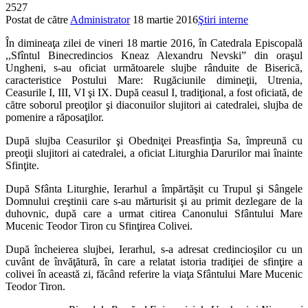
2527
Postat de către
Administrator
18 martie 2016
Ştiri interne
În dimineaţa zilei de vineri 18 martie 2016, în Catedrala Episcopală
,,Sfîntul Binecredincios Kneaz Alexandru Nevski” din oraşul
Ungheni, s-au oficiat următoarele slujbe rânduite de Biserică,
caracteristice Postului Mare: Rugăciunile dimineţii, Utrenia,
Ceasurile I, III, VI şi IX. După ceasul I, tradiţional, a fost oficiată, de
către soborul preoţilor şi diaconuilor slujitori ai catedralei, slujba de
pomenire a răposaţilor.
După slujba Ceasurilor şi Obedniţei Preasfinţia Sa, împreună cu
preoţii slujitori ai catedralei, a oficiat Liturghia Darurilor mai înainte
Sfinţite.
După Sfânta Liturghie, Ierarhul a împărtăşit cu Trupul şi Sângele
Domnului creştinii care s-au mărturisit şi au primit dezlegare de la
duhovnic, după care a urmat citirea Canonului Sfântului Mare
Mucenic Teodor Tiron cu Sfinţirea Colivei.
După încheierea slujbei, Ierarhul, s-a adresat credincioşilor cu un
cuvânt de învăţătură, în care a relatat istoria tradiţiei de sfinţire a
colivei în această zi, făcând referire la viaţa Sfântului Mare Mucenic
Teodor Tiron.