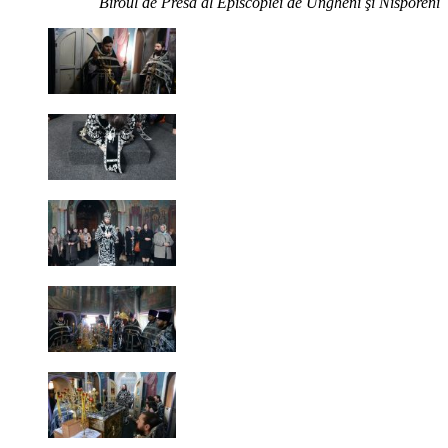
Biroul de Presă al Episcopiei de Ungheni şi Nisporeni