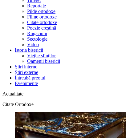
Tineret
Reportaje
Pilde ortodoxe
Filme ortodoxe
Citate ortodoxe
Poezie creştină
Rugăciuni
Sectologie
Video
Istoria bisericii
Vieţile sfinţilor
Oamenii bisericii
Ştiri interne
Știri externe
Întreabă preotul
Evenimente
Actualitate
Citate Ortodoxe