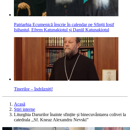
Patriarhia Ecumenică înscrie în calendar pe Sfinții Iosif
Isihastul, Efrem Katunakiotul și Daniil Katunakiotul
Tinerilor – îndrăzniți!
Acasă
Ştiri interne
Liturghia Darurilor înainte sfințite și binecuvântarea colivei la
catedrala ,,Sf. Kneaz Alexandru Nevski”