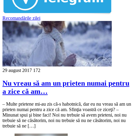
Recomandările zilei
29 august 2017
172
Nu vreau să am un prieten numai pentru
a zice că am…
– Multe prietene mi-au zis că-s habotnică, dar eu nu vreau să am un
prieten numai pentru a zice că am. Sfinţia voastră ce ziceţi? –
Minunat spui şi bine faci! Noi nu trebuie să avem prie­teni, noi nu
trebuie să ne căsătorim, noi nu trebuie să nu ne căsătorim, noi nu
trebuie să ne […]