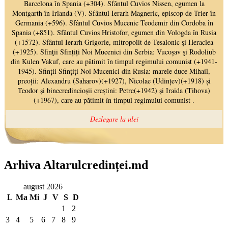
Arhiva Altarulcredinței.md
august 2026
L
Ma
Mi
J
V
S
D
1
2
3
4
5
6
7
8
9