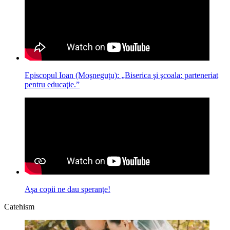
Episcopul Ioan (Moşneguţu): „Biserica şi şcoala: parteneriat
pentru educaţie.”
Aşa copii ne dau speranţe!
Catehism