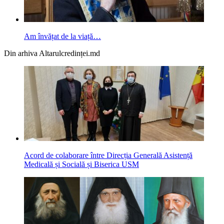
Am învățat de la viață…
Din arhiva Altarulcredinței.md
Acord de colaborare între Direcția Generală Asistență
Medicală și Socială și Biserica USM