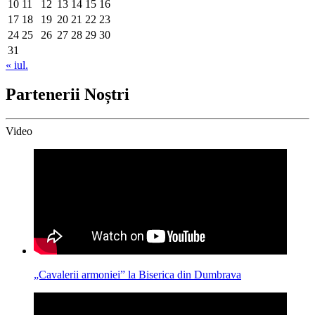
10
11
12
13
14
15
16
17
18
19
20
21
22
23
24
25
26
27
28
29
30
31
« iul.
Partenerii Noștri
Video
„Cavalerii armoniei” la Biserica din Dumbrava