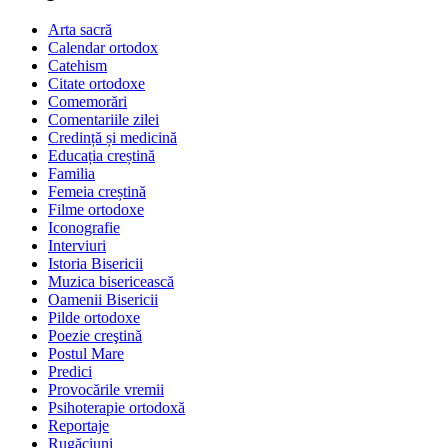
Arta sacră
Calendar ortodox
Catehism
Citate ortodoxe
Comemorări
Comentariile zilei
Credință și medicină
Educația creștină
Familia
Femeia creștină
Filme ortodoxe
Iconografie
Interviuri
Istoria Bisericii
Muzica bisericească
Oamenii Bisericii
Pilde ortodoxe
Poezie creştină
Postul Mare
Predici
Provocările vremii
Psihoterapie ortodoxă
Reportaje
Rugăciuni