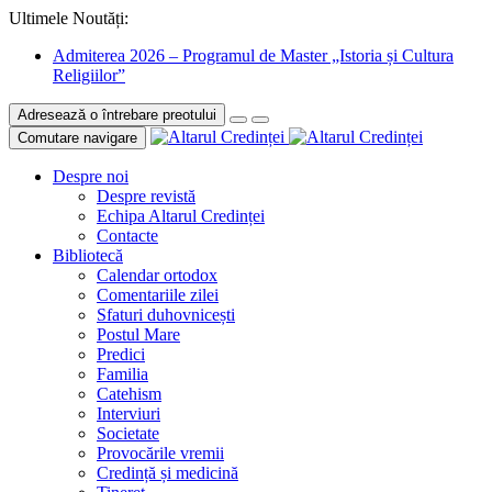
Ultimele Noutăți:
Admiterea 2026 – Programul de Master „Istoria și Cultura
Religiilor”
Adresează o întrebare preotului
Comutare navigare
Despre noi
Despre revistă
Echipa Altarul Credinței
Contacte
Bibliotecă
Calendar ortodox
Comentariile zilei
Sfaturi duhovnicești
Postul Mare
Predici
Familia
Catehism
Interviuri
Societate
Provocările vremii
Credință și medicină