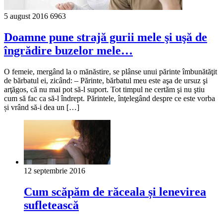
5 august 2016
6963
Doamne pune strajă gurii mele şi uşă de
îngrădire buzelor mele…
O femeie, mergând la o mănăstire, se plânse unui părinte îmbunătăţit
de bărbatul ei, zicând: – Părinte, bărbatul meu este aşa de ursuz şi
arţăgos, că nu mai pot să-l suport. Tot timpul ne certăm şi nu ştiu
cum să fac ca să-l îndrept. Părintele, înţelegând despre ce este vorba
și vrând să-i dea un […]
12 septembrie 2016
Cum scăpăm de răceala și lenevirea
sufletească