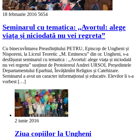
18 februarie 2016
5654
Seminarul cu tematica: ,,Avortul: alege
viața și niciodată nu vei regreta”
Cu binecuvîntarea Preasfințitului PETRU, Episcop de Ungheni și
Nisporeni, la Liceul Teoretic ,,M. Eminescu” din or. Ungheni, s-a
desfășurat seminarul cu tematica : ,,Avortul: alege viața și niciodată
nu vei regreta” susținut de Protoiereul Andrei URSOI, Președintele
Departamentului Eparhial, Învățămînt Religios și Catehizare.
Seminarul a avut un caracter informațional și educativ. Elevilor li s-a
vorbest […]
2 iunie 2016
Ziua copiilor la Ungheni