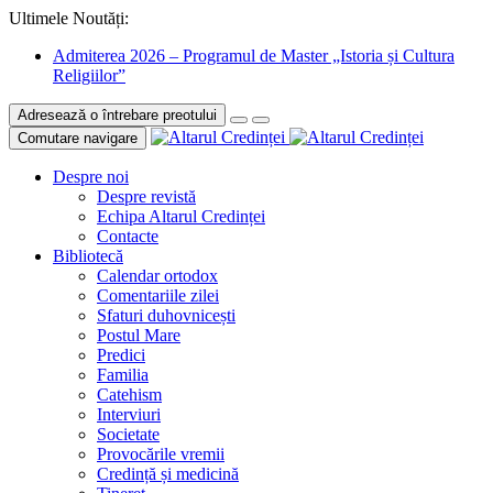
Ultimele Noutăți:
Admiterea 2026 – Programul de Master „Istoria și Cultura
Religiilor”
Adresează o întrebare preotului
Comutare navigare
Despre noi
Despre revistă
Echipa Altarul Credinței
Contacte
Bibliotecă
Calendar ortodox
Comentariile zilei
Sfaturi duhovnicești
Postul Mare
Predici
Familia
Catehism
Interviuri
Societate
Provocările vremii
Credință și medicină