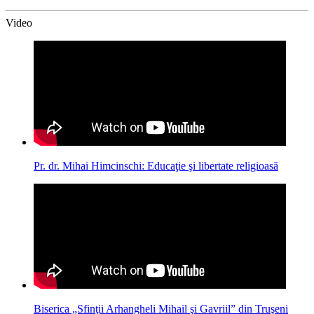
Video
Pr. dr. Mihai Himcinschi: Educaţie şi libertate religioasă
Biserica „Sfinţii Arhangheli Mihail şi Gavriil” din Truşeni