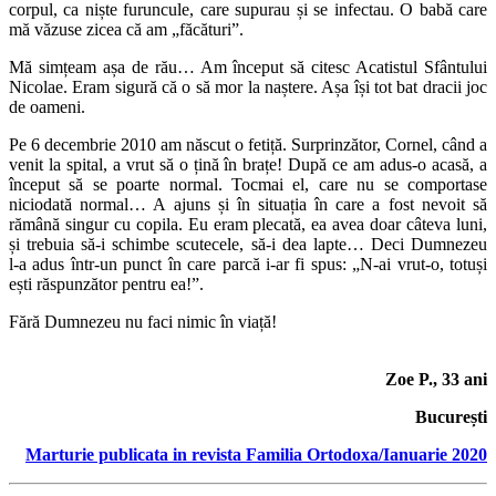
corpul, ca niște furuncule, care supurau și se infectau. O babă care
mă văzuse zicea că am „făcături”.
Mă simțeam așa de rău… Am început să citesc Acatistul Sfântului
Nicolae. Eram sigură că o să mor la naștere. Așa își tot bat dracii joc
de oameni.
Pe 6 decembrie 2010 am născut o fetiță. Surprinzător, Cornel, când a
venit la spital, a vrut să o țină în brațe! După ce am adus‑o acasă, a
început să se poarte normal. Tocmai el, care nu se comportase
niciodată normal… A ajuns și în situația în care a fost nevoit să
rămână singur cu copila. Eu eram plecată, ea avea doar câteva luni,
și trebuia să-i schimbe scutecele, să-i dea lapte… Deci Dumnezeu
l‑a adus într‑un punct în care parcă i-ar fi spus: „N‑ai vrut‑o, totuși
ești răspunzător pentru ea!”.
Fără Dumnezeu nu faci nimic în viață!
Zoe P., 33 ani
București
Marturie publicata in revista Familia Ortodoxa/Ianuarie 2020