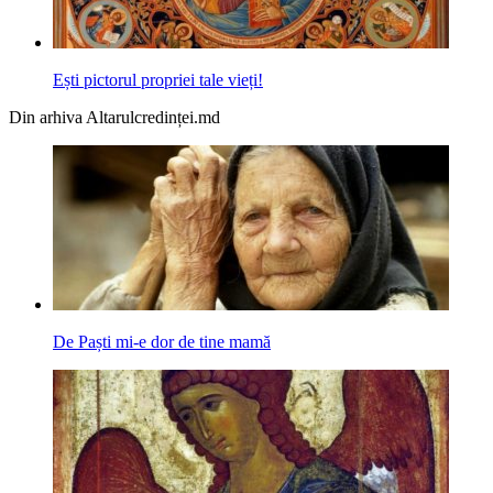
Ești pictorul propriei tale vieți!
Din arhiva Altarulcredinței.md
De Paști mi-e dor de tine mamă