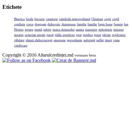
Etichete
Biserica
boala
bucurie
casatorie
catedrala mitropolitană
Chisinau
copii
copil
credinta
cruce
dragoste
duhovnic
dumnezeu
familia
familie
fapte bune
femeie
har
Hristos
iertare
inimă
iubire
maica domnului
mama
mantuire
milostenie
minune
moarte
octavian mosin
pacat
pilde ortodoxe
post
predica
preot
păcate
rugăciune
răbdare
sfaturi duhovnicești
smerenie
spovedanie
suferinţă
suflet
tineri
viata
vindecare
Copyright © 2016 Altarulcredinței.md
versiune beta