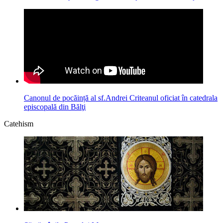
Canonul de pocăință al sf.Andrei Criteanul oficiat în catedrala
episcopală din Bălţi
Catehism