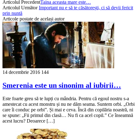
Articolul Precedent
Taina aceasta mare este…
Articolul Următor
Important nu e să te căsătorești, ci să devii fericit
prin nuntă
Articole postate de același autor
14 decembrie 2016
144
Smerenia este un sinonim al iubirii…
Este foarte greu să te lupți cu mândria. Pentru că egoul nostru s-a
amestecat cu acest monstru și nu ne dăm seama. Suntem orbi. „Orbi
care îi conduc pe orbi”. Și mai e ceva. Încă din copilăria noastră, ni
se spune: „Fii primul din clasă… Nu fi ca acel copil.” Ce înseamnă
acest lucru? Deoarece […]