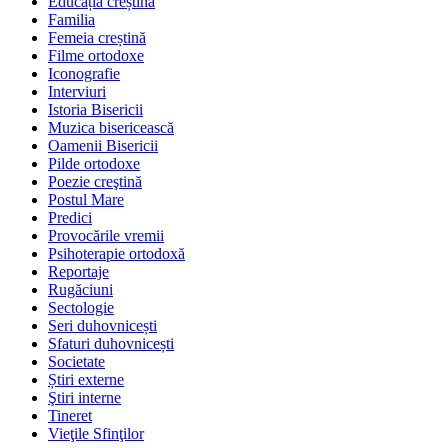
Educația creștină
Familia
Femeia creștină
Filme ortodoxe
Iconografie
Interviuri
Istoria Bisericii
Muzica bisericească
Oamenii Bisericii
Pilde ortodoxe
Poezie creştină
Postul Mare
Predici
Provocările vremii
Psihoterapie ortodoxă
Reportaje
Rugăciuni
Sectologie
Seri duhovnicești
Sfaturi duhovnicești
Societate
Știri externe
Ştiri interne
Tineret
Vieţile Sfinţilor