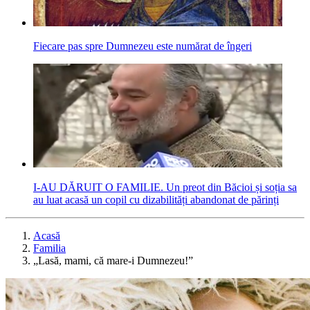
Fiecare pas spre Dumnezeu este numărat de îngeri
I-AU DĂRUIT O FAMILIE. Un preot din Băcioi și soția sa
au luat acasă un copil cu dizabilități abandonat de părinți
Acasă
Familia
„Lasă, mami, că mare‑i Dumnezeu!”