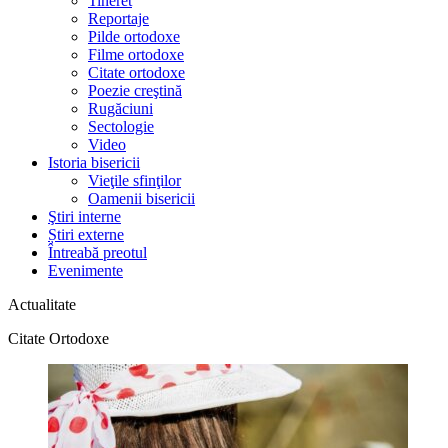
Tineret
Reportaje
Pilde ortodoxe
Filme ortodoxe
Citate ortodoxe
Poezie creştină
Rugăciuni
Sectologie
Video
Istoria bisericii
Vieţile sfinţilor
Oamenii bisericii
Ştiri interne
Știri externe
Întreabă preotul
Evenimente
Actualitate
Citate Ortodoxe