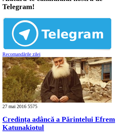
Telegram!
Recomandările zilei
27 mai 2016
5575
Credința adâncă a Părintelui Efrem
Katunakiotul