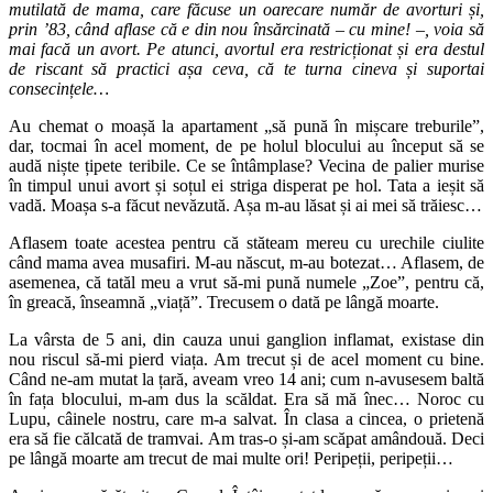
mutilată de mama, care făcuse un oarecare număr de avorturi și,
prin ’83, când aflase că e din nou însărcinată – cu mine! –, voia să
mai facă un avort. Pe atunci, avortul era restricționat și era destul
de riscant să practici așa ceva, că te turna cineva și suportai
consecințele…
Au chemat o moașă la apartament „să pună în mișcare treburile”,
dar, tocmai în acel moment, de pe holul blocului au început să se
audă niște țipete teribile. Ce se întâmplase? Vecina de palier murise
în timpul unui avort și soțul ei striga disperat pe hol. Tata a ieșit să
vadă. Moașa s‑a făcut nevăzută. Așa m‑au lăsat și ai mei să trăiesc…
Aflasem toate acestea pentru că stăteam mereu cu urechile ciulite
când mama avea musafiri. M‑au născut, m‑au botezat… Aflasem, de
asemenea, că tatăl meu a vrut să‑mi pună numele „Zoe”, pentru că,
în greacă, înseamnă „viață”. Trecusem o dată pe lângă moarte.
La vârsta de 5 ani, din cauza unui ganglion inflamat, existase din
nou riscul să-mi pierd viața. Am trecut și de acel moment cu bine.
Când ne‑am mutat la țară, aveam vreo 14 ani; cum n‑avusesem baltă
în fața blocului, m‑am dus la scăldat. Era să mă înec… Noroc cu
Lupu, câinele nostru, care m‑a salvat. În clasa a cincea, o prietenă
era să fie călcată de tramvai. Am tras‑o și-am scăpat amândouă. Deci
pe lângă moarte am trecut de mai multe ori! Peripeții, peripeții…