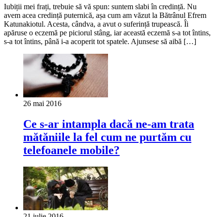
Iubiții mei frați, trebuie să vă spun: suntem slabi în credință. Nu
avem acea credință puternică, așa cum am văzut la Bătrânul Efrem
Katunakiotul. Acesta, cândva, a avut o suferință trupească. Îi
apăruse o eczemă pe piciorul stâng, iar această eczemă s-a tot întins,
s-a tot întins, până i-a acoperit tot spatele. Ajunsese să aibă […]
26 mai 2016
Ce s-ar intampla dacă ne-am trata
mătăniile la fel cum ne purtăm cu
telefoanele mobile?
21 iulie 2016