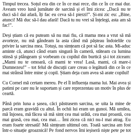
Timpul trecea. Soțul era din ce în ce mai rece, din ce în ce mai dur.
Aveam vreo lună jumătate de sarcină și el îmi zicea: „Dacă nu te
duci să-l dai afară, îți fac eu ceva să‑l pierzi!”. Și-mi zic eu: „Bine,
atunci! Mă duc să-l dau afară! Dacă tu nu vrei să înțelegi, asta am să
fac!”.
Deși știam că eu puteam să nu mai fiu, că mama mea a vrut să mă
avorteze, nu mă gândeam la asta când mă pășteau îndoielile cu
privire la sarcina mea. Totuși, nu simțeam că pot să fac asta. Mi‑aduc
aminte că, atunci când eram singură în cameră, stăteam cu lumina
stinsă și plângeam și vorbeam cu copilul din burtică și-i tot ziceam:
„Mami nu te omoară, că mami te vrea! Lasă, mami, că mare‑i
Dumnezeu!” ‒ tot felul de discuții care creau o legătură din ce în ce
mai strânsă între mine și copil. Știam deja cum avea să arate copilul!
Cu Cornel mă certam mereu. Pe el îl influența mama lui. Mai avea și
patimi pe care nu le suportam și care reprezentau un motiv în plus de
ceartă.
Până prin luna a șasea, căci păstrasem sarcina, se uita la mine de
parcă eram gravidă cu altul. În ochii lui eram un gunoi. Mă umilea,
mă înjosea, mă făcea să mă simt cea mai urâtă, cea mai proastă, cea
mai grasă, cea mai, cea mai… Îmi zicea că nici nu‑l mai atrag. Eu
eram foarte stresată! Mă simțeam ultimul om. Toată sarcina am fost
într‑o situație groaznică! Pe fond nervos îmi ieșiseră niște pete pe tot