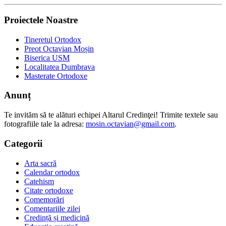
Proiectele Noastre
Tineretul Ortodox
Preot Octavian Moșin
Biserica USM
Localitatea Dumbrava
Masterate Ortodoxe
Anunț
Te invităm să te alături echipei Altarul Credinţei! Trimite textele sau
fotografiile tale la adresa:
mosin.octavian@gmail.com
.
Categorii
Arta sacră
Calendar ortodox
Catehism
Citate ortodoxe
Comemorări
Comentariile zilei
Credință și medicină