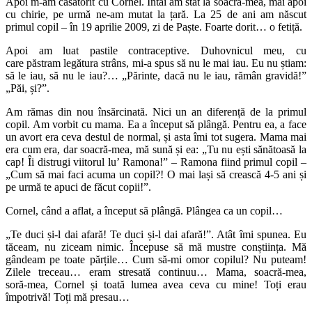
Apoi m‑am căsătorit cu Cornel. Întâi am stat la soacră‑mea, mai apoi
cu chirie, pe urmă ne‑am mutat la țară. La 25 de ani am născut
primul copil ‒ în 19 aprilie 2009, zi de Paște. Foarte dorit… o fetiță.
Apoi am luat pastile contraceptive. Duhovnicul meu, cu
care păstram legătura strâns, mi-a spus să nu le mai iau. Eu nu știam:
să le iau, să nu le iau?… „Părinte, dacă nu le iau, rămân gravidă!”
„Păi, și?”.
Am rămas din nou însărcinată. Nici un an diferență de la primul
copil. Am vorbit cu mama. Ea a început să plângă. Pentru ea, a face
un avort era ceva destul de normal, și asta îmi tot sugera. Mama mai
era cum era, dar soacră‑mea, mă sună și ea: „Tu nu ești sănătoasă la
cap! Îi distrugi viitorul lu’ Ramona!” – Ramona fiind primul copil ‒
„Cum să mai faci acuma un copil?! O mai lași să crească 4-5 ani și
pe urmă te apuci de făcut copii!”.
Cornel, când a aflat, a început să plângă. Plângea ca un copil…
„Te duci și‑l dai afară! Te duci și‑l dai afară!”. Atât îmi spunea. Eu
tăceam, nu ziceam nimic. Începuse să mă mustre conștiința. Mă
gândeam pe toate părțile… Cum să-mi omor copilul? Nu puteam!
Zilele treceau… eram stresată continuu… Mama, soacră‑mea,
soră‑mea, Cornel și toată lumea avea ceva cu mine! Toți erau
împotrivă! Toți mă presau…