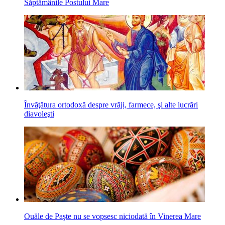
Săptămânile Postului Mare
Învăţătura ortodoxă despre vrăji, farmece, şi alte lucrări
diavoleşti
Ouăle de Paşte nu se vopsesc niciodată în Vinerea Mare