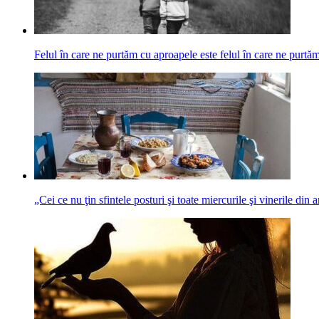
Felul în care ne purtăm cu aproapele este felul în care ne pur
„Cei ce nu ţin sfintele posturi şi toate miercurile şi vinerile din