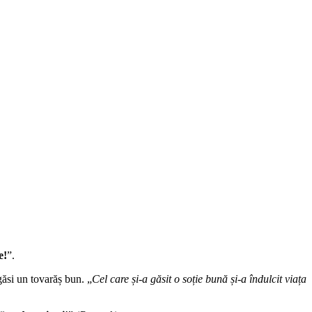
e!
”.
i găsi un tovarăș bun. „
Cel care și-a găsit o soție bună și-a îndulcit viața