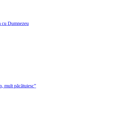
tăm cu Dumnezeu
 an, mult păcătuiesc”