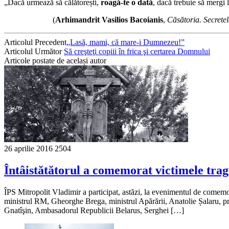
„Dacă urmează să călătorești,
roagă-te o dată
, dacă trebuie să mergi 
(
Arhimandrit Vasilios Bacoianis
,
Căsătoria. Secretele
Articolul Precedent
„Lasă, mami, că mare‑i Dumnezeu!”
Articolul Următor
Să creşteţi copiii în frica şi certarea Domnului
Articole postate de același autor
26 aprilie 2016
2504
Întâistătătorul a comemorat victimele trag
ÎPS Mitropolit Vladimir a participat, astăzi, la evenimentul de comemo
ministrul RM, Gheorghe Brega, ministrul Apărării, Anatolie Șalaru, 
Gnatîşin, Ambasadorul Republicii Belarus, Serghei […]