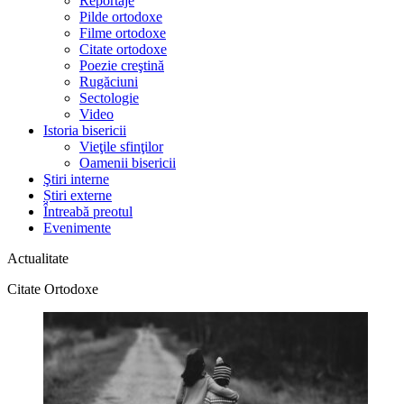
Reportaje
Pilde ortodoxe
Filme ortodoxe
Citate ortodoxe
Poezie creştină
Rugăciuni
Sectologie
Video
Istoria bisericii
Vieţile sfinţilor
Oamenii bisericii
Ştiri interne
Știri externe
Întreabă preotul
Evenimente
Actualitate
Citate Ortodoxe