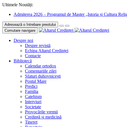
Ultimele Noutăți:
Admiterea 2026 – Programul de Master „Istoria și Cultura Relig
Adresează o întrebare preotului
Comutare navigare
Despre noi
Despre revistă
Echipa Altarul Credinței
Contacte
Bibliotecă
Calendar ortodox
Comentariile zilei
Sfaturi duhovnicești
Postul Mare
Predici
Familia
Catehism
Interviuri
Societate
Provocările vremii
Credință și medicină
Tineret