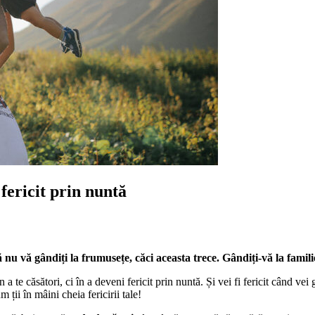
 fericit prin nuntă
 nu vă gândiți la frumusețe, căci aceasta trece. Gândiți-vă la famili
în a te căsători, ci în a deveni fericit prin nuntă. Și vei fi fericit când ve
 ții în mâini cheia fericirii tale!