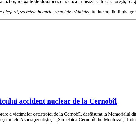
la război, roagă-te
de două ori
, dar, dacă urmează să te căsătorești, roa
 alegerii, secretele bucurie, secretele trăiniciei
, traducere din limba gr
icului accident nuclear de la Cernobîl
rare a victimelor catastrofei de la Cernobîl, desfășurat la Memorialul di
preşedintele Asociaţiei obşteşti „Societatea Cernobîl din Moldova”, Tu