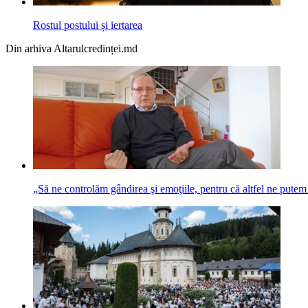
Rostul postului și iertarea
Din arhiva Altarulcredinței.md
„Să ne controlăm gândirea şi emoţiile, pentru că altfel ne pute