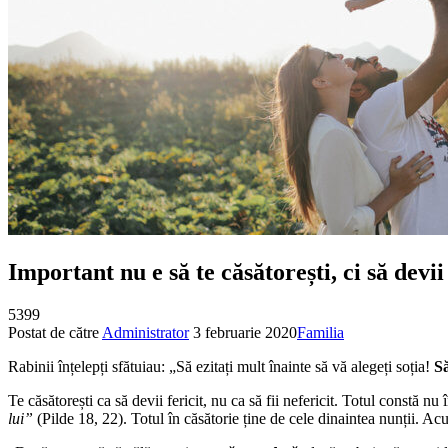
Important nu e să te căsătorești, ci să devii
5399
Postat de către
Administrator
3 februarie 2020
Familia
Rabinii înțelepți sfătuiau: „Să ezitați mult înainte să vă alegeți soția!
Să
Te căsătorești ca să devii fericit, nu ca să fii nefericit. Totul constă nu 
lui”
(Pilde 18, 22). Totul în căsătorie ține de cele dinaintea nunții. Acum