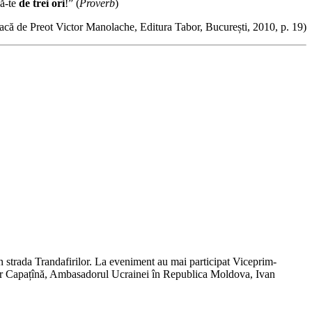
gă-te
de trei ori
!” (
Proverb
)
eacă de Preot Victor Manolache, Editura Tabor, București, 2010, p. 19)
n strada Trandafirilor. La eveniment au mai participat Viceprim-
dor Capațînă, Ambasadorul Ucrainei în Republica Moldova, Ivan