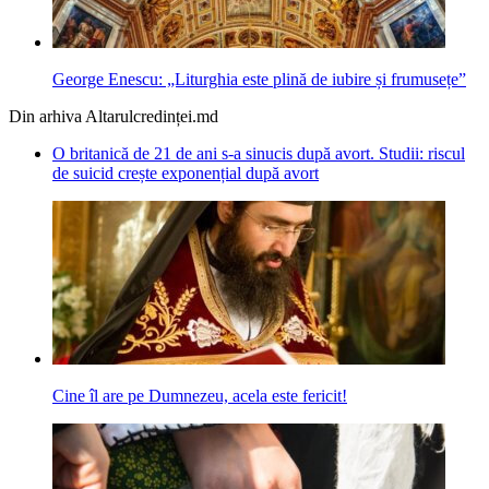
George Enescu: „Liturghia este plină de iubire și frumusețe”
Din arhiva Altarulcredinței.md
O britanică de 21 de ani s-a sinucis după avort. Studii: riscul
de suicid crește exponențial după avort
Cine îl are pe Dumnezeu, acela este fericit!