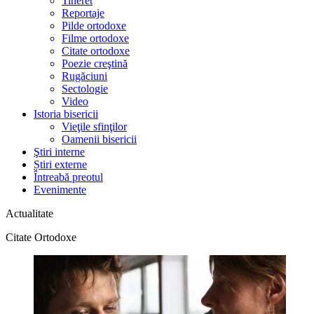
Tineret
Reportaje
Pilde ortodoxe
Filme ortodoxe
Citate ortodoxe
Poezie creştină
Rugăciuni
Sectologie
Video
Istoria bisericii
Vieţile sfinţilor
Oamenii bisericii
Ştiri interne
Știri externe
Întreabă preotul
Evenimente
Actualitate
Citate Ortodoxe