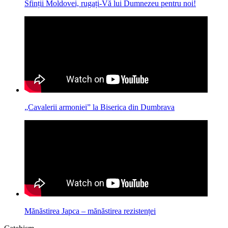
Sfinții Moldovei, rugați-Vă lui Dumnezeu pentru noi!
„Cavalerii armoniei” la Biserica din Dumbrava
Mănăstirea Japca – mănăstirea rezistenței