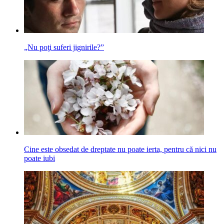
„Nu poţi suferi jignirile?”
Cine este obsedat de dreptate nu poate ierta, pentru că nici nu
poate iubi