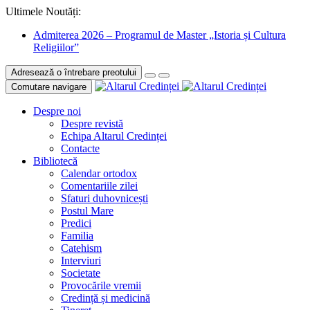
Ultimele Noutăți:
Admiterea 2026 – Programul de Master „Istoria și Cultura
Religiilor”
Adresează o întrebare preotului
Comutare navigare
Despre noi
Despre revistă
Echipa Altarul Credinței
Contacte
Bibliotecă
Calendar ortodox
Comentariile zilei
Sfaturi duhovnicești
Postul Mare
Predici
Familia
Catehism
Interviuri
Societate
Provocările vremii
Credință și medicină