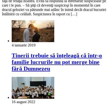
faţă de relaţia noastră. Evită să răspundă la întrebările suspicioase pe
care i le pun. – Să ştiţi că deveniţi suspicioşi în momentul în care
dracul geloziei va pătrunde mai adânc în inimă decât dracul bucuriei
întâlnirii cu celălalt. Suspiciunea în raport cu […]
4 ianuarie 2019
Tinerii trebuie să înţeleagă că într-o
familie lucrurile nu pot merge bine
fără Dumnezeu
16 august 2022