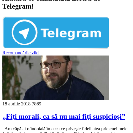
Telegram!
Recomandările zilei
18 aprilie 2018
7869
„Fiţi morali, ca să nu mai fiţi suspicioşi”
Am căpătat o îndoială în ceea ce priveşte fidelitatea prietenei mele