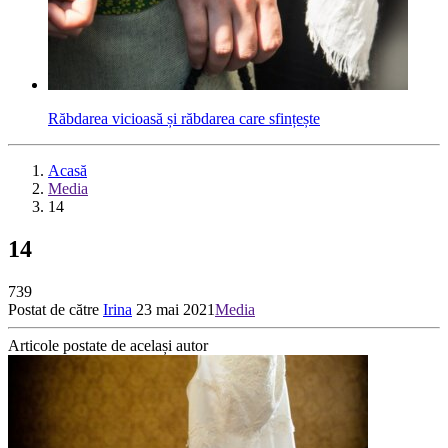
Răbdarea vicioasă și răbdarea care sfințește
Acasă
Media
14
14
739
Postat de către
Irina
23 mai 2021
Media
Articole postate de același autor