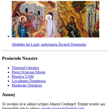
Sâmbăta lui Lazăr, anticiparea Învierii Domnului
Proiectele Noastre
Tineretul Ortodox
Preot Octavian Moșin
Biserica USM
Localitatea Dumbrava
Masterate Ortodoxe
Anunț
Te invităm să te alături echipei Altarul Credinţei! Trimite textele sau
fotografiile tale la adresa:
mosin.octavian@gmail.com
.