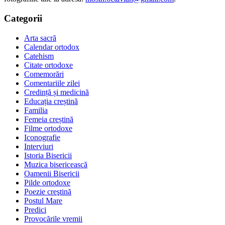
Categorii
Arta sacră
Calendar ortodox
Catehism
Citate ortodoxe
Comemorări
Comentariile zilei
Credință și medicină
Educația creștină
Familia
Femeia creștină
Filme ortodoxe
Iconografie
Interviuri
Istoria Bisericii
Muzica bisericească
Oamenii Bisericii
Pilde ortodoxe
Poezie creştină
Postul Mare
Predici
Provocările vremii