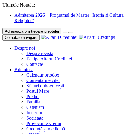
Ultimele Noutăți:
Admiterea 2026 – Programul de Master „Istoria și Cultura
Religiilor”
Adresează o întrebare preotului
Comutare navigare
Despre noi
Despre revistă
Echipa Altarul Credinței
Contacte
Bibliotecă
Calendar ortodox
Comentariile zilei
Sfaturi duhovnicești
Postul Mare
Predici
Familia
Catehism
Interviuri
Societate
Provocările vremii
Credință și medicină