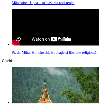
Mănăstirea Japca – mănăstirea rezistenței
Pr. dr. Mihai Himcinschi: Educaţie şi libertate religioasă
Catehism