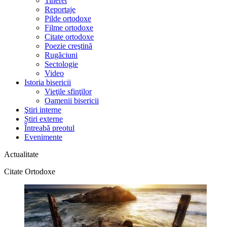
Tineret
Reportaje
Pilde ortodoxe
Filme ortodoxe
Citate ortodoxe
Poezie creştină
Rugăciuni
Sectologie
Video
Istoria bisericii
Vieţile sfinţilor
Oamenii bisericii
Ştiri interne
Știri externe
Întreabă preotul
Evenimente
Actualitate
Citate Ortodoxe