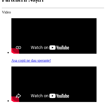
Video
Aşa copii ne dau speranţe!