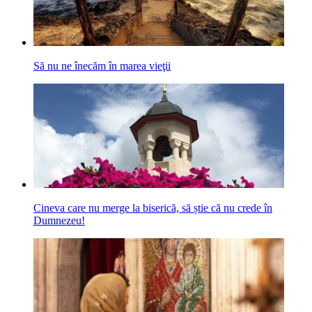
Să nu ne înecăm în marea vieţii
Cineva care nu merge la biserică, să știe că nu crede în
Dumnezeu!