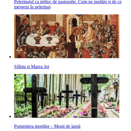
Pelerinajul ca mijloc de pastorație. Cum ne purtăm și de ce
mergem în pelerinaj
Sfânta şi Marea Joi
Pomenirea morţilor – Moşii de iarnă