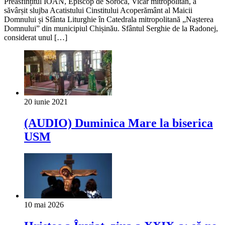
Preasfințitul IOAN, Episcop de Soroca, Vicar mitropolitan, a
săvârșit slujba Acatistului Cinstitului Acoperământ al Maicii
Domnului și Sfânta Liturghie în Catedrala mitropolitană „Nașterea
Domnului” din municipiul Chișinău. Sfântul Serghie de la Radonej,
considerat unul […]
20 iunie 2021
(AUDIO) Duminica Mare la biserica
USM
10 mai 2026