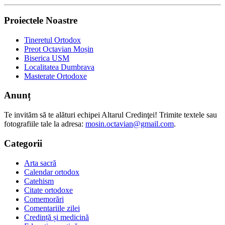
Proiectele Noastre
Tineretul Ortodox
Preot Octavian Moșin
Biserica USM
Localitatea Dumbrava
Masterate Ortodoxe
Anunț
Te invităm să te alături echipei Altarul Credinţei! Trimite textele sau
fotografiile tale la adresa:
mosin.octavian@gmail.com
.
Categorii
Arta sacră
Calendar ortodox
Catehism
Citate ortodoxe
Comemorări
Comentariile zilei
Credință și medicină