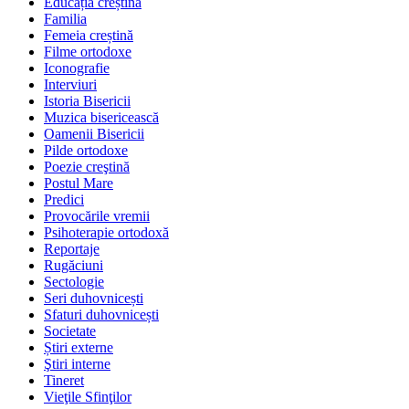
Educația creștină
Familia
Femeia creștină
Filme ortodoxe
Iconografie
Interviuri
Istoria Bisericii
Muzica bisericească
Oamenii Bisericii
Pilde ortodoxe
Poezie creştină
Postul Mare
Predici
Provocările vremii
Psihoterapie ortodoxă
Reportaje
Rugăciuni
Sectologie
Seri duhovnicești
Sfaturi duhovnicești
Societate
Știri externe
Ştiri interne
Tineret
Vieţile Sfinţilor