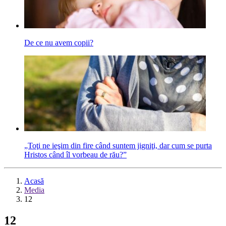
De ce nu avem copii?
„Toţi ne ieşim din fire când suntem jigniţi, dar cum se purta
Hristos când îl vorbeau de rău?”
Acasă
Media
12
12