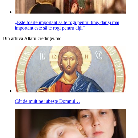
„Este foarte important să te rogi pentru tine, dar și mai
important este să te rogi pentru alții”
Din arhiva Altarulcredinței.md
Cât de mult ne iubește Domnul…