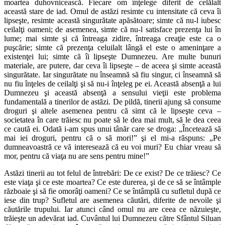
moartea duhovnicească. Fiecare om înţelege diferit de celălalt
această stare de iad. Omul de astăzi resimte cu intensitate că ceva îi
lipseşte, resimte această singurătate apăsătoare; simte că nu‑l iubesc
ceilalţi oameni; de asemenea, simte că nu‑l satisface prezenţa lui în
lume; mai simte şi că întreaga zidire, întreaga creaţie este ca o
puşcărie; simte că prezenţa celuilalt lângă el este o ameninţare a
existenţei lui; simte că îi lipseşte Dumnezeu. Are multe bunuri
materiale, are putere, dar ceva îi lipseşte – de aceea şi simte această
singurătate. Iar singurătate nu înseamnă să fiu singur, ci înseamnă să
nu fiu înţeles de ceilalţi şi să nu‑i înţeleg pe ei. Această absenţă a lui
Dumnezeu şi această absenţă a sensului vieţii este problema
fundamentală a tinerilor de astăzi. De pildă, tinerii ajung să consume
droguri şi altele asemenea pentru că simt că le lipseşte ceva –
societatea în care trăiesc nu poate să le dea mai mult, să le dea ceea
ce caută ei. Odată i‑am spus unui tânăr care se droga: „Încetează să
mai iei droguri, pentru că o să mori!” şi el mi‑a răspuns: „Pe
dumneavoastră ce vă interesează că eu voi muri? Eu chiar vreau să
mor, pentru că viaţa nu are sens pentru mine!”
Astăzi tinerii au tot felul de întrebări: De ce exist? De ce trăiesc? Ce
este viaţa şi ce este moartea? Ce este durerea, şi de ce să se întâmple
războaie şi să fie omorâţi oameni? Ce se întâmplă cu sufletul după ce
iese din trup? Sufletul are asemenea căutări, diferite de nevoile şi
căutările trupului. Iar atunci când omul nu are ceea ce năzuieşte,
trăieşte un adevărat iad. Cuvântul lui Dumnezeu către Sfântul Siluan