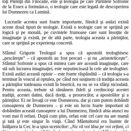
toţi Părinţii din Filocalie, este şi teologia pe care Părintele Sofronie
de la Essex a formulat‑o, o teologie care este legată de descoperirea
lui Dumnezeu ca Lumină.
Lucrurile acestea sunt foarte importante, fiindcă şi astăzi există
aceste două tipuri de teologie. Există o teologie care se sprijină pe
logică şi pe morală, pe cuvintele frumoase care sunt însoţite de
imaginaţie şi există, pe de altă parte, teologia aceasta a părinţilor,
care se sprijină pe experienţa concretă.
Sfântul Grigorie Teologul a spus că apostolii teologhisesc
„pescăreşte” – că apostolii au fost pescari – şi nu „aristoteliceşte”.
Sfântul Sofronie a spus că mintea care are această imaginaţie, care
stă sub lucrarea imaginaţiei, este neputincioasă în cele ale teologhiei.
Există astăzi această opinie – este foarte răspândită – că teologia s‑a
terminat în veacul al optulea, pe când noi susţinem că tradiţia aceasta
a părinţilor totdeauna există în biserică, ea nu se va sfârşi niciodată.
Pentru aceasta, trebuie să rămânem fideli şi credincioşi acestei
tradiţii, acestei datini, dacă doriţi, a proorocilor, a apostolilor şi a
părinţilor. Ei ne învaţă ce este Dumnezeu, dar şi cum putem dobândi
cunoaşterea de Dumnezeu – şi este un lucru foarte important să
dobândim această cunoaştere a lui Dumnezeu, fiindcă abia atunci nu
vom mai fi orfani. După cum ştim, orfan este cel care nu are mamă
şi tată şi este singur în viaţă. Când Mântuitorul era înainte de
înălţarea la Cer, le‑a spus ucenicilor: „
Nu v
ă
voi l
ă
sa pe voi orfani, ci