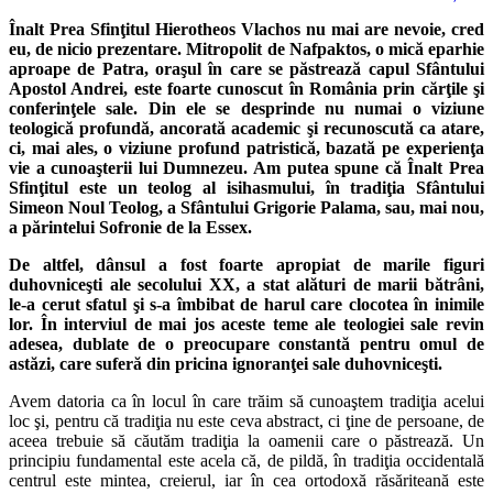
Înalt Prea Sfinţitul Hierotheos Vlachos nu mai are nevoie, cred
eu, de nicio prezentare. Mitropolit de Nafpaktos, o mică eparhie
aproape de Patra, oraşul în care se păstrează capul Sfântului
Apostol Andrei, este foarte cunoscut în România prin cărţile şi
conferinţele sale. Din ele se desprinde nu numai o viziune
teologică profundă, ancorată academic şi recunoscută ca atare,
ci, mai ales, o viziune profund patristică, bazată pe experienţa
vie a cunoaşterii lui Dumnezeu. Am putea spune că Înalt Prea
Sfinţitul este un teolog al isihasmului, în tradiţia Sfântului
Simeon Noul Teolog, a Sfântului Grigorie Palama, sau, mai nou,
a părintelui Sofronie de la Essex.
De altfel, dânsul a fost foarte apropiat de marile figuri
duhovniceşti ale secolului XX, a stat alături de marii bătrâni,
le‑a cerut sfatul şi s‑a îmbibat de harul care clocotea în inimile
lor. În interviul de mai jos aceste teme ale teologiei sale revin
adesea, dublate de o preocupare constantă pentru omul de
astăzi, care suferă din pricina ignoranţei sale duhovniceşti.
Avem datoria ca în locul în care trăim să cunoaştem tradiţia acelui
loc şi, pentru că tradiţia nu este ceva abstract, ci ţine de persoane, de
aceea trebuie să căutăm tradiţia la oamenii care o păstrează. Un
principiu fundamental este acela că, de pildă, în tradiţia occidentală
centrul este mintea, creierul, iar în cea ortodoxă răsăriteană este