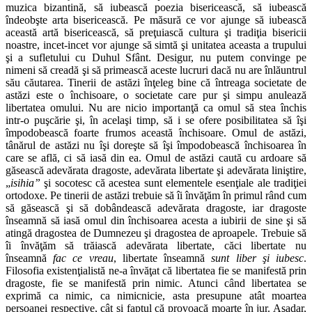
muzica bizantină, să iubească poezia bisericească, să iubească
îndeobşte arta bisericească. Pe măsură ce vor ajunge să iubească
această artă bisericească, să preţuiască cultura şi tradiţia bisericii
noastre, incet‑incet vor ajunge să simtă şi unitatea aceasta a trupului
şi a sufletului cu Duhul Sfânt. Desigur, nu putem convinge pe
nimeni să creadă şi să primească aceste lucruri dacă nu are înlăuntrul
său căutarea. Tinerii de astăzi înţeleg bine că întreaga societate de
astăzi este o închisoare, o societate care pur şi simpu anulează
libertatea omului. Nu are nicio importanţă ca omul să stea închis
intr‑o puşcărie şi, în acelaşi timp, să i se ofere posibilitatea să îşi
împodobească foarte frumos această închisoare. Omul de astăzi,
tânărul de astăzi nu îşi doreşte să îşi împodobească închisoarea în
care se află, ci să iasă din ea. Omul de astăzi caută cu ardoare să
găsească adevărata dragoste, adevărata libertate şi adevărata liniştire,
„
isihia”
şi socotesc că acestea sunt elementele esenţiale ale tradiţiei
ortodoxe. Pe tinerii de astăzi trebuie să îi învăţăm în primul rând cum
să găsească şi să dobândească adevărata dragoste, iar dragoste
înseamnă să iasă omul din închisoarea acesta a iubirii de sine şi să
atingă dragostea de Dumnezeu şi dragostea de aproapele. Trebuie să
îi învăţăm să trăiască adevărata libertate, căci libertate nu
înseamnă
fac ce vreau
, libertate înseamnă
sunt liber
ş
i iubesc
.
Filosofia existenţialistă ne‑a învăţat că libertatea fie se manifestă prin
dragoste, fie se manifestă prin nimic. Atunci când libertatea se
exprimă ca nimic, ca nimicnicie, asta presupune atât moartea
persoanei respective, cât şi faptul că provoacă moarte în jur. Aşadar,