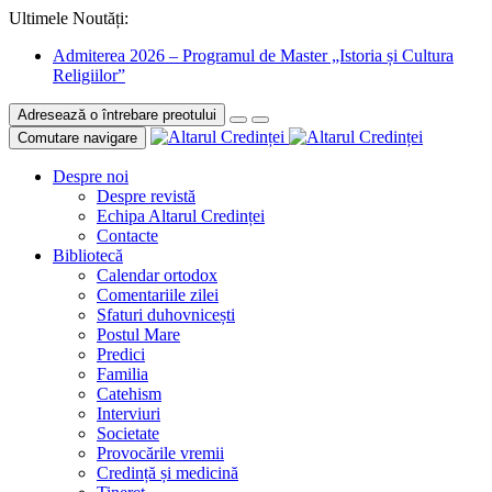
Ultimele Noutăți:
Admiterea 2026 – Programul de Master „Istoria și Cultura
Religiilor”
Adresează o întrebare preotului
Comutare navigare
Despre noi
Despre revistă
Echipa Altarul Credinței
Contacte
Bibliotecă
Calendar ortodox
Comentariile zilei
Sfaturi duhovnicești
Postul Mare
Predici
Familia
Catehism
Interviuri
Societate
Provocările vremii
Credință și medicină