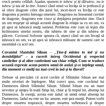
crucii pentru celălalt. Aşadar, spunem
te iubesc
ş
i i
ţ
i d
ă
ruiesc
, nu
te
iubesc
ş
i iau de la tine
. Atunci când omul va învăţa să se jertfească şi
să ofere dragoste celor din jurul lui, incet‑incet va învăţa ce este
dragostea şi pentru întreaga omenire. Dragostea nu înseamnă cuvinte
de dragoste, dragostea este cruce şi depăşirea propriului sine. Dacă
un om reuşeşte să atingă această dragoste în relaţia sa cu un om, va
şti apoi să iubească mulţi oameni. Problema este cum să ieşim din
închisoarea sinelui nostru, din iubirea de sine şi din iubirea de
plăcere. Cuviosul Sofronie spunea că, atunci când un om învaţă să
iubească un om, va şti apoi să iubească milioane de oameni care se
aseamănă cu acel om.
Cuvantul Sfantului Siluan
– „
Ţ
ine‑
ţ
i mintea in iad
ş
i nu
dezn
ă
d
ă
jdui”
– a cucerit intreg Occidentul
ş
i respectul
catolicilor
ş
i al altor confesiuni sau chiar religii. Cum se traduce
aceast
ă
expresie acum pentru omul de ast
ă
zi
ş
i ce in
ţ
elege omul,
din moment ce mul
ţ
i nu mai cred in iad
ş
i in diavol?
Trebuie să precizăm că acest cuvânt al Sfântului Siluan are mai
multe niveluri de înţelegere. Mai corect spus, este cuvântul lui
Dumnezeu dăruit Sfântului Siluan. Sfântul Siluan era un mare
nevoitor şi simţea în toată fiinţa lui, chiar şi în trupul lui, absenţa lui
Dumnezeu. În esenţă, acesta este iadul: să simtă omul absenţa lui
Dumnezeu. Iadul nu este un loc anume, este ţara morţii. Putem vorbi
despre moartea trupească, despre moartea sufletească şi despre