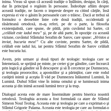
inima. Vreau să spun că această tradiţie o întâlnim, desigur, în cărţi,
dar în principal o regăsim în persoane. Îndeobşte aflăm despre
această tradiţie, ne facem o impresie despre ea citind cărţile, însă
expresia ei vie o găsim în persoanele care o trăiesc. Dacă ar trebui să
formulez o deosebire între cele două tradiţii, occidentală şi
răsăriteană ortodoxă, m‑aş referi, pe de o parte, la filosofia
existenţialistă, care spune, de pildă, prin cuvântul lui Sartre, că
„
cel
ă
lalt este iadul meu”
şi, pe de altă parte, în opoziţie cu această
viziune, cuvântul Sfântului Serafim de Sarov, care spune: „
Hristos a
inviat, bucuria mea!”
Cu alte cuvinte, pentru Sartre, de pildă,
celălalt este iadul lui, iar pentru Sfântul Serafim de Sarov celălalt
este bucuria lui.
Avem, prin urmare şi două tipuri de teologie: teologia care se
întemeiază, se sprijină pe minte, pe creier şi pe gândire, care încearcă
prin logică şi gândire să Îl descopere şi să Îl cerceteze pe Dumnezeu,
şi teologia proorocilor, a apostolilor şi a părinţilor, care este rodul
curăţirii inimii şi aceştia Îl văd pe Dumnezeu înlăuntrul Luminii, în
Lumină. Duhul Sfânt vine în inima omului şi se luminează inima
aceasta şi din inimă această lumină trece şi la trup.
Dialogul acesta este de mare însemnătate pentru biserica noastră
ortodoxă. Teologhia aceasta a fost formulată ca atare de Sfântul
Simeon Noul Teolog. Aceasta este şi teologia pe care a exprimat‑o şi
Sfântul Grigorie Palama. Aceasta este teologia pe care au formulat‑o