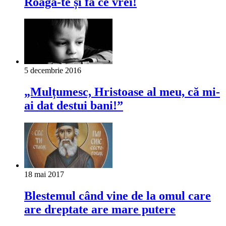
Roagă-te și fă ce vrei!
5 decembrie 2016
„Mulțumesc, Hristoase al meu, că mi-
ai dat destui bani!”
18 mai 2017
Blestemul când vine de la omul care
are dreptate are mare putere