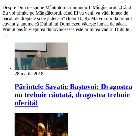
Despre Duh ne spune Mântuitorul, numindu-L Mîngîietorul: „Când
Eu voi trimite pe Mângâietorul, când El va veni, va vădi lumea de
păcat, de dreptate şi de judecată” (Ioan 16, 8). Mă voi opri la primul
cuvânt şi anume că Duhul lui Dumnezeu vădește lumea de păcat.
Primul pas în vieţuirea duhovnicească este primirea vădirii Duhului,
[…]
28 martie 2018
Părintele Savatie Baştovoi: Dragostea
nu trebuie căutată, dragostea trebuie
oferită!