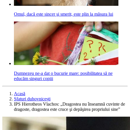
Omul, dacă este sincer şi smerit, este plin la măsura lui
Dumnezeu ne-a dat o bucurie mare: posibilitatea să ne
educăm singuri copiii
Acasă
Sfaturi duhovnicești
IPS Hierotheos Vlachos: „Dragostea nu înseamnă cuvinte de
dragoste, dragostea este cruce şi depăşirea propriului sine”