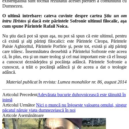
existenţialistă sunt tocmai rezultatul acestei pierderi a comuniunii cu
Dumnezeu.
O ultim
ă
intrebare: cateva cuvinte despre cartea
Ş
tiu un om
intru Hristos
ş
i dac
ă
este p
ă
rintele Sofronie ultimul filocalic, a
ş
a
cum spune P
ă
rintele Rafail Noica.
Nu ştiu dacă pot să spun aşa, nu pot să spun că este ultimul, pentru
că există şi alţi părinţi filocalici: este Părintele Cleopa, Părintele
Paisie Aghioritul, Părintele Porfirie şi, peste tot, există şi alţi părinţi
care trăiesc. Însemnătatea deosebită a Părintelui Sofronie este aceea
că, în plus, era şi un mare teolog şi cel mai important este că el însuşi
a cunoscut deznădejdea şi pocăinţa adâncă. Părintele Sofronie a
cunoscut, a trăit o pocăinţă adâncă şi de aceea a dat o teologie
adâncă.
Material publicat în revista: Lumea monahilor nr. 86, august 2014
Articolul Precedent
Adevărata bucurie duhovnicească este tăinuită în
inimă
Articolul Următor
Nici o muncă nu înjoseşte valoarea omului, singur
păcatul năruie viaţa dumnezeiască în noi
Articole Asemănătoare