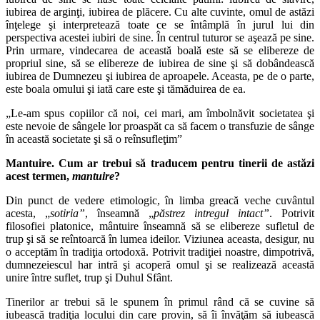
iubirea de arginţi, iubirea de plăcere. Cu alte cuvinte, omul de astăzi
înţelege şi interpretează toate ce se întâmplă în jurul lui din
perspectiva acestei iubiri de sine. În centrul tuturor se aşează pe sine.
Prin urmare, vindecarea de această boală este să se elibereze de
propriul sine, să se elibereze de iubirea de sine şi să dobândească
iubirea de Dumnezeu şi iubirea de aproapele. Aceasta, pe de o parte,
este boala omului şi iată care este şi tămăduirea de ea.
„Le‑am spus copiilor că noi, cei mari, am îmbolnăvit societatea şi
este nevoie de sângele lor proaspăt ca să facem o transfuzie de sânge
în această societate şi să o reînsufleţim”
Mantuire. Cum ar trebui s
ă
traducem pentru tinerii de ast
ă
zi
acest termen,
mantuire
?
Din punct de vedere etimologic, în limba greacă veche cuvântul
acesta, „
sotiria”
, înseamnă „
p
ă
strez intregul intact”
. Potrivit
filosofiei platonice, mântuire înseamnă să se elibereze sufletul de
trup şi să se reîntoarcă în lumea ideilor. Viziunea aceasta, desigur, nu
o acceptăm în tradiţia ortodoxă. Potrivit tradiţiei noastre, dimpotrivă,
dumnezeiescul har intră şi acoperă omul şi se realizează această
unire între suflet, trup şi Duhul Sfânt.
Tinerilor ar trebui să le spunem în primul rând că se cuvine să
iubească tradiţia locului din care provin, să îi învăţăm să iubească