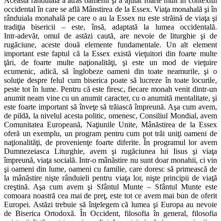
Această rânduială a atras oamenii şi a ajutat foarte mult în contextul
occidental în care se află Mânstirea de la Essex. Viaţa monahală şi în
rânduiala monahală pe care o au la Essex nu este străină de viaţa şi
tradiţia bisericii – este, însă, adaptată la lumea occidentală.
Intr‑adevăr, omul de astăzi caută, are nevoie de liturghie şi de
rugăciune, aceste două elemente fundamentale. Un alt element
important este faptul că la Essex există vieţuitori din foarte multe
ţări, de foarte multe naţionalităţi, şi este un mod de vieţuire
ecumenic, adică, să înglobeze oameni din toate neamurile, şi o
soluţie despre felul cum biserica poate să lucreze în toate locurile,
peste tot în lume. Pentru că este firesc, fiecare monah venit dintr‑un
anumit neam vine cu un anumit caracter, cu o anumită mentalitate, şi
este foarte important să înveţe să trăiască împreună. Aşa cum avem,
de pildă, la nivelul acesta politic, omenesc, Consiliul Mondial, avem
Comunitatea Europeană, Naţiunile Unite, Mânăstirea de la Essex
oferă un exemplu, un program pentru cum pot trăi uniţi oameni de
naţionalităţi, de provenienţe foarte diferite. În programul lor avem
Dumnezeiasca Liturghie, avem şi rugăciunea lui Iisus şi viaţa
împreună, viaţa socială. Intr‑o mânăstire nu sunt doar monahii, ci vin
şi oameni din lume, oameni cu familie, care doresc să primească de
la mânăstire nişte rânduieli pentru viaţa lor, nişte principii de viaţă
creştină. Aşa cum avem şi Sfântul Munte – Sfântul Munte este
comoara noastră cea mai de preţ, este tot ce avem mai bun de oferit
Europei. Astăzi trebuie să înţelegem că lumea şi Europa au nevoie
de Biserica Ortodoxă. În Occident, filosofia în general, filosofia