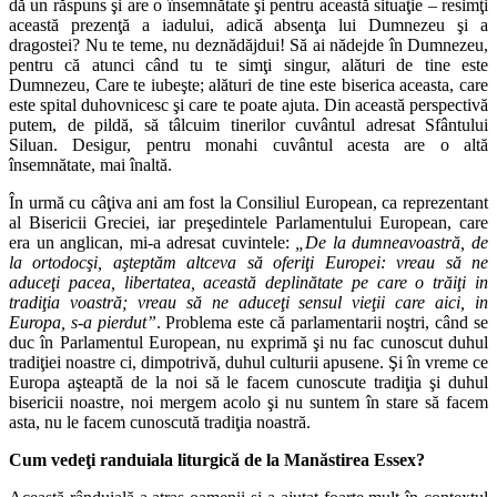
dă un răspuns şi are o însemnătate şi pentru această situaţie – resimţi
această prezenţă a iadului, adică absenţa lui Dumnezeu şi a
dragostei? Nu te teme, nu deznădăjdui! Să ai nădejde în Dumnezeu,
pentru că atunci când tu te simţi singur, alături de tine este
Dumnezeu, Care te iubeşte; alături de tine este biserica aceasta, care
este spital duhovnicesc şi care te poate ajuta. Din această perspectivă
putem, de pildă, să tâlcuim tinerilor cuvântul adresat Sfântului
Siluan. Desigur, pentru monahi cuvântul acesta are o altă
însemnătate, mai înaltă.
În urmă cu câţiva ani am fost la Consiliul European, ca reprezentant
al Bisericii Greciei, iar preşedintele Parlamentului European, care
era un anglican, mi‑a adresat cuvintele:
„De la dumneavoastr
ă
, de
la ortodoc
ş
i, a
ş
tept
ă
m altceva s
ă
oferi
ţ
i Europei: vreau s
ă
ne
aduce
ţ
i pacea, libertatea, aceast
ă
deplin
ă
tate pe care o tr
ă
i
ţ
i in
tradi
ţ
ia voastr
ă
; vreau s
ă
ne aduce
ţ
i sensul vie
ţ
ii care aici, in
Europa, s‑a pierdut”
. Problema este că parlamentarii noştri, când se
duc în Parlamentul European, nu exprimă şi nu fac cunoscut duhul
tradiţiei noastre ci, dimpotrivă, duhul culturii apusene. Şi în vreme ce
Europa aşteaptă de la noi să le facem cunoscute tradiţia şi duhul
bisericii noastre, noi mergem acolo şi nu suntem în stare să facem
asta, nu le facem cunoscută tradiţia noastră.
Cum vede
ţ
i randuiala liturgic
ă
de la Man
ă
stirea Essex?