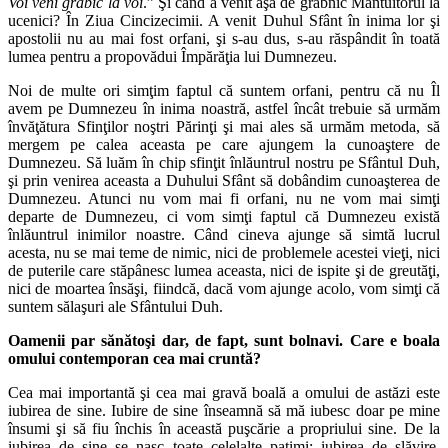
Voi veni grabic la voi
.” Şi când a venit aşa de grabnic Mântuitorul la
ucenici? În Ziua Cincizecimii. A venit Duhul Sfânt în inima lor şi
apostolii nu au mai fost orfani, şi s‑au dus, s‑au răspândit în toată
lumea pentru a propovădui Împărăţia lui Dumnezeu.
Noi de multe ori simţim faptul că suntem orfani, pentru că nu Îl
avem pe Dumnezeu în inima noastră, astfel încât trebuie să urmăm
învăţătura Sfinţilor noştri Părinţi şi mai ales să urmăm metoda, să
mergem pe calea aceasta pe care ajungem la cunoaştere de
Dumnezeu. Să luăm în chip sfinţit înlăuntrul nostru pe Sfântul Duh,
şi prin venirea aceasta a Duhului Sfânt să dobândim cunoaşterea de
Dumnezeu. Atunci nu vom mai fi orfani, nu ne vom mai simţi
departe de Dumnezeu, ci vom simţi faptul că Dumnezeu există
înlăuntrul inimilor noastre. Când cineva ajunge să simtă lucrul
acesta, nu se mai teme de nimic, nici de problemele acestei vieţi, nici
de puterile care stăpânesc lumea aceasta, nici de ispite şi de greutăţi,
nici de moartea însăşi, fiindcă, dacă vom ajunge acolo, vom simţi că
suntem sălaşuri ale Sfântului Duh.
Oamenii par s
ă
n
ă
to
ş
i dar, de fapt, sunt bolnavi. Care e boala
omului contemporan cea mai crunt
ă
?
Cea mai importantă şi cea mai gravă boală a omului de astăzi este
iubirea de sine. Iubire de sine înseamnă să mă iubesc doar pe mine
însumi şi să fiu închis în această puşcărie a propriului sine. De la
iubirea de sine se nasc toate celelalte patimi: iubirea de slăvire,