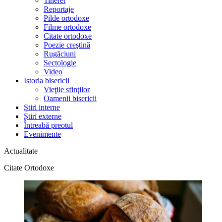
Tineret
Reportaje
Pilde ortodoxe
Filme ortodoxe
Citate ortodoxe
Poezie creştină
Rugăciuni
Sectologie
Video
Istoria bisericii
Vieţile sfinţilor
Oamenii bisericii
Ştiri interne
Știri externe
Întreabă preotul
Evenimente
Actualitate
Citate Ortodoxe