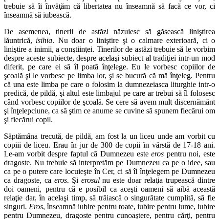
trebuie să îi învăţăm că libertatea nu înseamnă să facă ce vor, ci
înseamnă să iubească.
De asemenea, tinerii de astăzi năzuiesc să găsească liniştirea
lăuntrică,
isihia
. Nu doar o liniştire şi o calmare exterioară, ci o
liniştire a inimii, a conştiinţei. Tinerilor de astăzi trebuie să le vorbim
despre aceste subiecte, despre acelaşi subiect al tradiţiei intr‑un mod
diferit, pe care ei să îl poată înţelege. Eu le vorbesc copiilor de
şcoală şi le vorbesc pe limba lor, şi se bucură că mă înţeleg. Pentru
că una este limba pe care o folosim la dumnezeiasca liturghie intr‑o
predică, de pildă, şi altul este limbajul pe care ar trebui să îl folosesc
când vorbesc copiilor de şcoală. Se cere să avem mult discernământ
şi înţelepciune, ca să ştim ce anume se cuvine să spunem fiecărui om
şi fiecărui copil.
Săptămâna trecută, de pildă, am fost la un liceu unde am vorbit cu
copiii de liceu. Erau în jur de 300 de copii în vârstă de 17‑18 ani.
Le‑am vorbit despre faptul că Dumnezeu este
eros
pentru noi, este
dragoste. Nu trebuie să interpretăm pe Dumnezeu ca pe o idee, sau
ca pe o putere care locuieşte în Cer, ci să îl înţelegem pe Dumnezeu
ca dragoste, ca
eros
. Şi
erosul
nu este doar relaţia trupească dintre
doi oameni, pentru că e posibil ca aceşti oameni să aibă această
relaţie dar, în acelaşi timp, să trăiască o singurătate cumplită, să fie
singuri.
Eros
, înseamnă iubire pentru toate, iubire pentru lume, iubire
pentru Dumnezeu, dragoste pentru cunoaştere, pentru cărţi, pentru