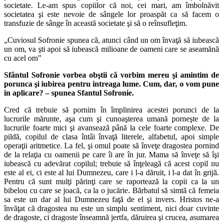
societate. Le‑am spus copiilor că noi, cei mari, am îmbolnăvit
societatea şi este nevoie de sângele lor proaspăt ca să facem o
transfuzie de sânge în această societate şi să o reînsufleţim.
„Cuviosul Sofronie spunea că, atunci când un om învaţă să iubească
un om, va şti apoi să iubească milioane de oameni care se aseamănă
cu acel om”
Sfântul Sofronie vorbea ob
ş
tii c
ă
vorbim mereu
ş
i amintim de
porunca ş
i iubirea pentru intreaga lume. Cum, dar, o vom pune
in aplicare? – spunea Sfantul Sofronie.
Cred că trebuie să pornim în împlinirea acestei porunci de la
lucrurile mărunte, aşa cum şi cunoaşterea umană porneşte de la
lucrurile foarte mici şi avansează până la cele foarte complexe. De
pildă, copilul de clasa întâi învaţă literele, alfabetul, apoi simple
operaţii aritmetice. La fel, şi omul poate să înveţe dragostea pornind
de la relaţia cu oamenii pe care îi are în jur. Mama să înveţe să îşi
iubească cu adevărat copilul; trebuie să înţeleagă că acest copil nu
este al ei, ci este al lui Dumnezeu, care i l‑a dăruit, i l‑a dat în grijă.
Pentru că sunt mulţi părinţi care se raportează la copii ca la un
bibelou cu care se joacă, ca la o jucărie. Bărbatul să simtă că femeia
sa este un dar al lui Dumnezeu faţă de el şi invers. Hristos ne‑a
învăţat că dragostea nu este un simplu sentiment, nici doar cuvinte
de dragoste, ci dragoste înseamnă jertfa, dăruirea şi crucea, asumarea