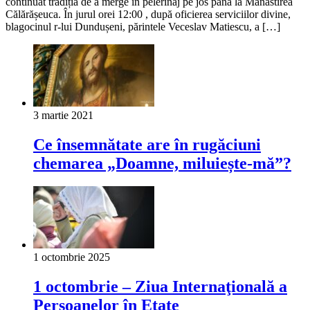
continuat tradiția de a merge în pelerinaj pe jos până la Mănăstirea
Călărășeuca. În jurul orei 12:00 , după oficierea serviciilor divine,
blagocinul r-lui Dundușeni, părintele Veceslav Matiescu, a […]
3 martie 2021
Ce însemnătate are în rugăciuni
chemarea „Doamne, miluiește-mă”?
1 octombrie 2025
1 octombrie – Ziua Internaţională a
Persoanelor în Etate