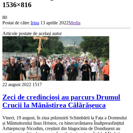
1536×816
80
Postat de către
Irina
13 aprilie 2022
Media
Articole postate de același autor
22 august 2022
1517
Zeci de credincioși au parcurs Drumul
Crucii la Mănăstirea Călărășeuca
Vineri, 19 august, în ziua prăznuirii Schimbării la Fața a Domnului
și Mântuitorului Iisus Hristos, cu binecuvântarea Înaltpreasfințitul
Arhiepiscop Nicodim, creștinii din blagocinia de Dondușeni au