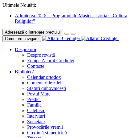
Ultimele Noutăți:
Admiterea 2026 – Programul de Master „Istoria și Cultura
Religiilor”
Adresează o întrebare preotului
Comutare navigare
Despre noi
Despre revistă
Echipa Altarul Credinței
Contacte
Bibliotecă
Calendar ortodox
Comentariile zilei
Sfaturi duhovnicești
Postul Mare
Predici
Familia
Catehism
Interviuri
Societate
Provocările vremii
Credință și medicină