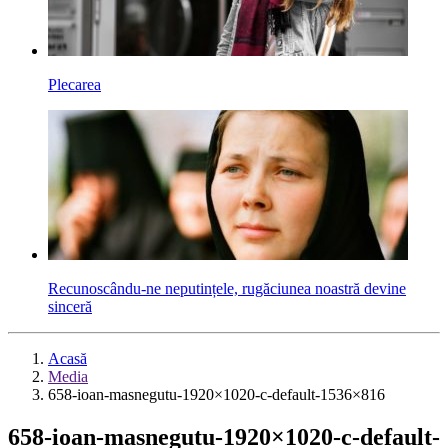
Plecarea
Recunoscându-ne neputințele, rugăciunea noastră devine
sinceră
Acasă
Media
658-ioan-masnegutu-1920×1020-c-default-1536×816
658-ioan-masnegutu-1920×1020-c-default-