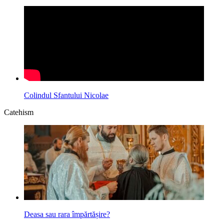
Colindul Sfantului Nicolae
Catehism
Deasa sau rara îm­părtășire?