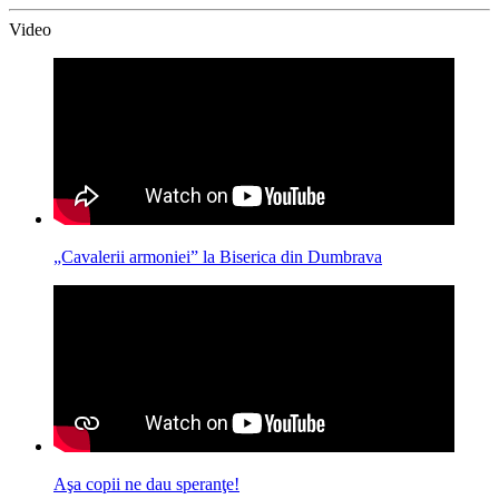
Video
„Cavalerii armoniei” la Biserica din Dumbrava
Aşa copii ne dau speranţe!