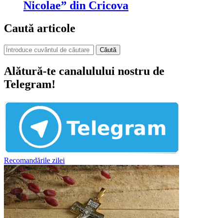
Nicolae” din Cricova
Caută articole
Căută
Alătură-te canalulului nostru de
Telegram!
Recomandările zilei