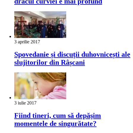
dracul curviei e mai profund
3 aprilie 2017
Spovedanie și discuții duhovnicești ale
slujitorilor din Râșcani
3 iulie 2017
Fiind tineri, cum să depăşim
momentele de singurătate?