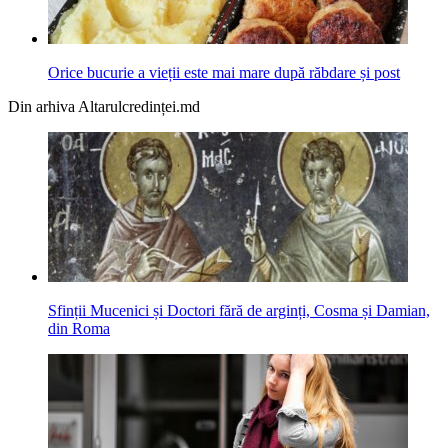
Orice bucurie a vieții este mai mare după răbdare și post
Din arhiva Altarulcredinței.md
Sfinții Mucenici și Doctori fără de arginți, Cosma și Damian,
din Roma