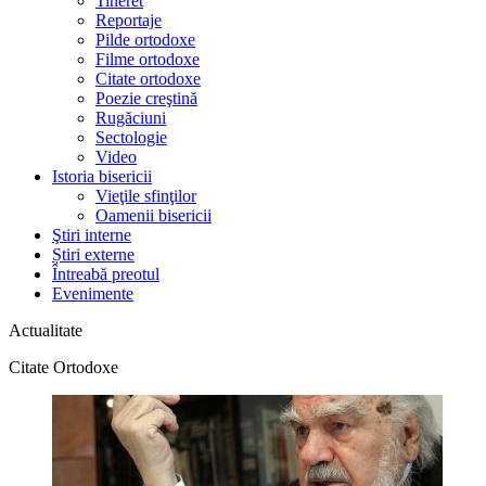
Tineret
Reportaje
Pilde ortodoxe
Filme ortodoxe
Citate ortodoxe
Poezie creştină
Rugăciuni
Sectologie
Video
Istoria bisericii
Vieţile sfinţilor
Oamenii bisericii
Ştiri interne
Știri externe
Întreabă preotul
Evenimente
Actualitate
Citate Ortodoxe