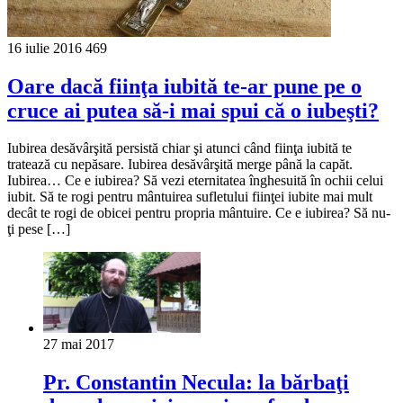
16 iulie 2016
469
Oare dacă fiinţa iubită te-ar pune pe o
cruce ai putea să-i mai spui că o iubeşti?
Iubirea desăvârşită persistă chiar şi atunci când fiinţa iubită te
tratează cu nepăsare. Iubirea desăvârşită merge până la capăt.
Iubirea… Ce e iubirea? Să vezi eternitatea înghesuită în ochii celui
iubit. Să te rogi pentru mântuirea sufletului fiinţei iubite mai mult
decât te rogi de obicei pentru propria mântuire. Ce e iubirea? Să nu-
ţi pese […]
27 mai 2017
Pr. Constantin Necula: la bărbaţi