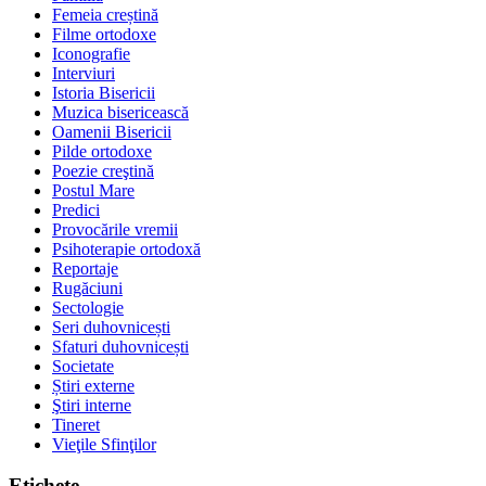
Femeia creștină
Filme ortodoxe
Iconografie
Interviuri
Istoria Bisericii
Muzica bisericească
Oamenii Bisericii
Pilde ortodoxe
Poezie creştină
Postul Mare
Predici
Provocările vremii
Psihoterapie ortodoxă
Reportaje
Rugăciuni
Sectologie
Seri duhovnicești
Sfaturi duhovnicești
Societate
Știri externe
Ştiri interne
Tineret
Vieţile Sfinţilor
Etichete