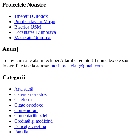
Proiectele Noastre
Tineretul Ortodox
Preot Octavian Moșin
Biserica USM
Localitatea Dumbrava
Masterate Ortodoxe
Anunț
Te invităm să te alături echipei Altarul Credinţei! Trimite textele sau
fotografiile tale la adresa:
mosin.octavian@gmail.com
.
Categorii
Arta sacră
Calendar ortodox
Catehism
Citate ortodoxe
Comemorări
Comentariile zilei
Credință și medicină
Educația creștină
Familia