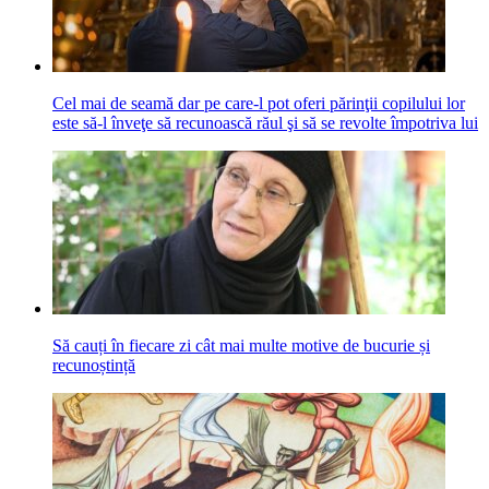
Cel mai de seamă dar pe care-l pot oferi părinţii copilului lor
este să-l înveţe să recunoască răul şi să se revolte împotriva lui
Să cauți în fiecare zi cât mai multe motive de bucurie și
recunoștință