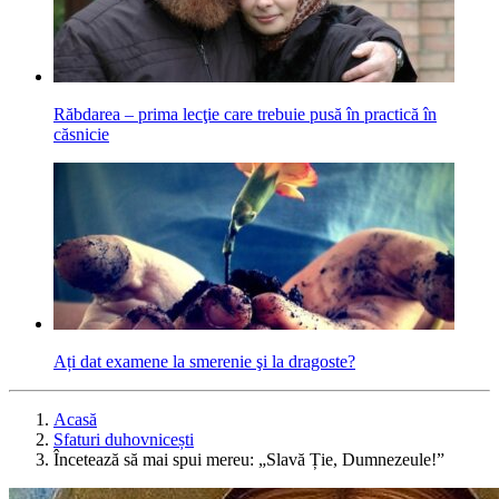
Răbdarea – prima lecţie care trebuie pusă în practică în
căsnicie
Ați dat examene la smerenie şi la dragoste?
Acasă
Sfaturi duhovnicești
Încetează să mai spui mereu: „Slavă Ție, Dumnezeule!”