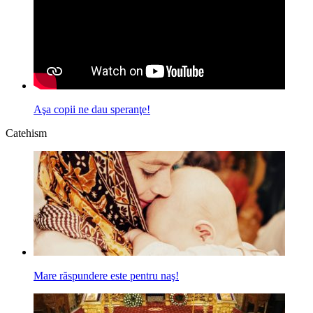
Aşa copii ne dau speranţe!
Catehism
Mare răspundere este pentru naş!