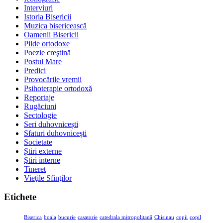
Interviuri
Istoria Bisericii
Muzica bisericească
Oamenii Bisericii
Pilde ortodoxe
Poezie creştină
Postul Mare
Predici
Provocările vremii
Psihoterapie ortodoxă
Reportaje
Rugăciuni
Sectologie
Seri duhovnicești
Sfaturi duhovnicești
Societate
Știri externe
Ştiri interne
Tineret
Vieţile Sfinţilor
Etichete
Biserica
boala
bucurie
casatorie
catedrala mitropolitană
Chisinau
copii
copil