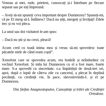
Veneau ai mei, rude, prieteni, cunoscuți și-i întrebam pe fiecare
separat sau pe toți împreună:
– Aveți să-mi spuneți ceva important despre Dumnezeu? Spuneți-mi,
că pe El merg să-L întâlnesc! Dacă nu știți, mergeți și învățați! Zilele
trec și eu voi pleca.
La unul sau doi vizitatori le-am spus:
– Dacă nu știi și nu crezi, pleacă!
Acum cred cu toată inima mea și vreau să-mi spovedesc toate
păcatele mele de când eram copil”.
Xenofont care se spovedea acum, era hotărât și neîndurător cu
vechiul Xenofont. Și mila lui Dumnezeu cu el a fost mare, foarte
mare. S-a spovedit cu sinceritate, s-a împărtășit de două-trei ori,
apoi, după o luptă de câteva zile cu cancerul, a plecat în deplină
pocăință, cu credință vie, în pace, slavoslovindu-L și el pe
Dumnezeu.
Din
Ștefan Anagnostopulos, Cunoștințe și trăiri ale Credinței
Ortodoxe.