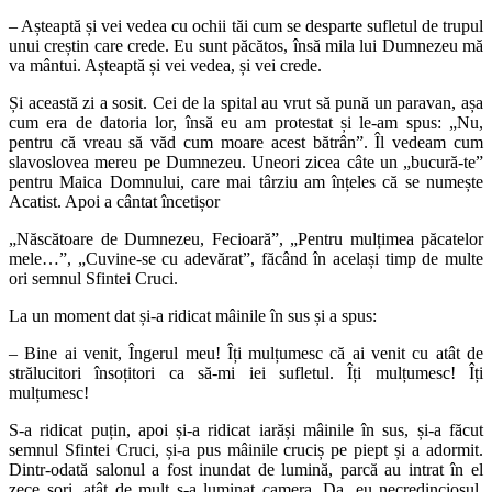
– Așteaptă și vei vedea cu ochii tăi cum se desparte sufletul de trupul
unui creștin care crede. Eu sunt păcătos, însă mila lui Dumnezeu mă
va mântui. Așteaptă și vei vedea, și vei crede.
Și această zi a sosit. Cei de la spital au vrut să pună un paravan, așa
cum era de datoria lor, însă eu am protestat și le-am spus: „Nu,
pentru că vreau să văd cum moare acest bătrân”. Îl vedeam cum
slavoslovea mereu pe Dumnezeu. Uneori zicea câte un „bucură-te”
pentru Maica Domnului, care mai târziu am înțeles că se numește
Acatist. Apoi a cântat încetișor
„Născătoare de Dumnezeu, Fecioară”, „Pentru mulțimea păcatelor
mele…”, „Cuvine-se cu adevărat”, făcând în același timp de multe
ori semnul Sfintei Cruci.
La un moment dat și-a ridicat mâinile în sus și a spus:
– Bine ai venit, Îngerul meu! Îți mulțumesc că ai venit cu atât de
strălucitori însoțitori ca să-mi iei sufletul. Îți mulțumesc! Îți
mulțumesc!
S-a ridicat puțin, apoi și-a ridicat iarăși mâinile în sus, și-a făcut
semnul Sfintei Cruci, și-a pus mâinile cruciș pe piept și a adormit.
Dintr-odată salonul a fost inundat de lumină, parcă au intrat în el
zece sori, atât de mult s-a luminat camera. Da, eu necredinciosul,