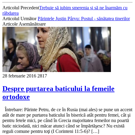
Articolul Precedent
Trebuie să iubim smerenia şi să ne înarmăm cu
răbdarea
Articolul Următor
Părintele Justin Pârvu: Postul - sănătatea tinerilor
Articole Asemănătoare
28 februarie 2016
2817
Despre purtarea baticului la femeile
ortodoxe
Întrebare: Părinte Petru, de ce în Rusia (mai ales) se pune un accent
atât de mare pe purtarea baticului în biserică atât pentru femei, cât şi
pentru fetele mici, pe când în Grecia majoritatea femeilor nu poartă
batic niciodată, nici măcar atunci când se împărtăşesc? Nu există
reguli comune pentru toţi (I Corinteni 11:5-6)? […]