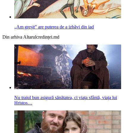
„Am greșit” are puterea de a izbăvi din iad
Din arhiva Altarulcredinței.md
Nu traiul bun asigură sănătatea, ci viaţa sfântă, viaţa lui
Hristos…