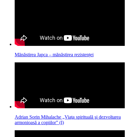
Mănăstirea Japca – mănăstirea rezistenței
Adrian Sorin Mihalache „Viaţa spirituală şi dezvoltarea
armonioasă a copiilor” (I)