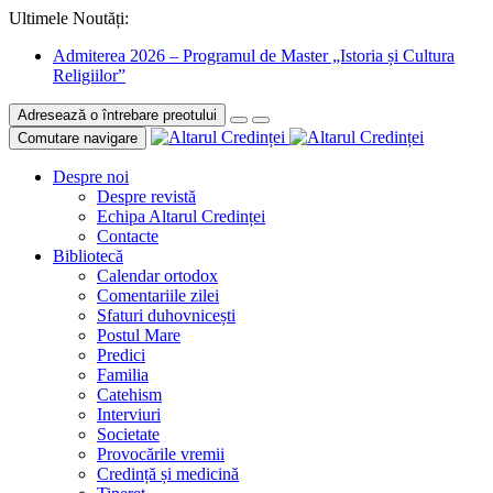
Ultimele Noutăți:
Admiterea 2026 – Programul de Master „Istoria și Cultura
Religiilor”
Adresează o întrebare preotului
Comutare navigare
Despre noi
Despre revistă
Echipa Altarul Credinței
Contacte
Bibliotecă
Calendar ortodox
Comentariile zilei
Sfaturi duhovnicești
Postul Mare
Predici
Familia
Catehism
Interviuri
Societate
Provocările vremii
Credință și medicină