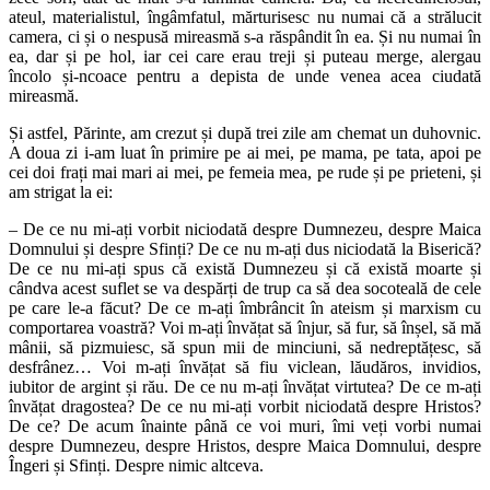
ateul, materialistul, îngâmfatul, mărturisesc nu numai că a strălucit
camera, ci și o nespusă mireasmă s-a răspândit în ea. Și nu numai în
ea, dar și pe hol, iar cei care erau treji și puteau merge, alergau
încolo și-ncoace pentru a depista de unde venea acea ciudată
mireasmă.
Și astfel, Părinte, am crezut și după trei zile am chemat un duhovnic.
A doua zi i-am luat în primire pe ai mei, pe mama, pe tata, apoi pe
cei doi frați mai mari ai mei, pe femeia mea, pe rude și pe prieteni, și
am strigat la ei:
– De ce nu mi-ați vorbit niciodată despre Dumnezeu, despre Maica
Domnului și despre Sfinți? De ce nu m-ați dus niciodată la Biserică?
De ce nu mi-ați spus că există Dumnezeu și că există moarte și
cândva acest suflet se va despărți de trup ca să dea socoteală de cele
pe care le-a făcut? De ce m-ați îmbrâncit în ateism și marxism cu
comportarea voastră? Voi m-ați învățat să înjur, să fur, să înșel, să mă
mânii, să pizmuiesc, să spun mii de minciuni, să nedreptățesc, să
desfrânez… Voi m-ați învățat să fiu viclean, lăudăros, invidios,
iubitor de argint și rău. De ce nu m-ați învățat virtutea? De ce m-ați
învățat dragostea? De ce nu mi-ați vorbit niciodată despre Hristos?
De ce? De acum înainte până ce voi muri, îmi veți vorbi numai
despre Dumnezeu, despre Hristos, despre Maica Domnului, despre
Îngeri și Sfinți. Despre nimic altceva.