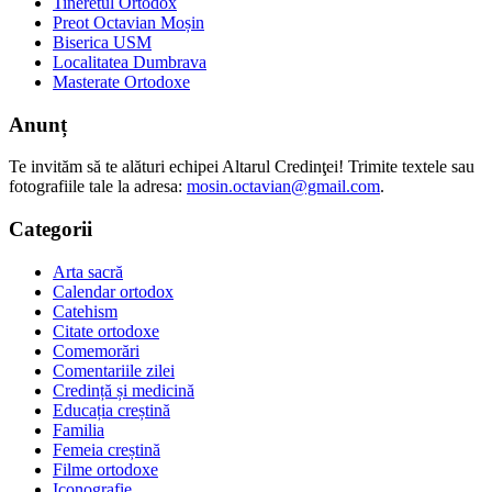
Tineretul Ortodox
Preot Octavian Moșin
Biserica USM
Localitatea Dumbrava
Masterate Ortodoxe
Anunț
Te invităm să te alături echipei Altarul Credinţei! Trimite textele sau
fotografiile tale la adresa:
mosin.octavian@gmail.com
.
Categorii
Arta sacră
Calendar ortodox
Catehism
Citate ortodoxe
Comemorări
Comentariile zilei
Credință și medicină
Educația creștină
Familia
Femeia creștină
Filme ortodoxe
Iconografie