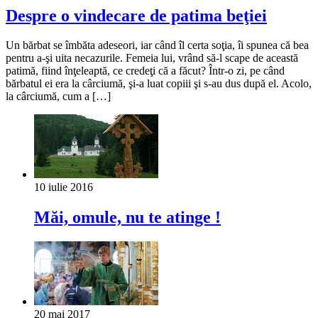
Despre o vindecare de patima beţiei
Un bărbat se îmbăta adeseori, iar când îl certa soţia, îi spunea că bea
pentru a-şi uita necazurile. Femeia lui, vrând să-l scape de această
patimă, fiind înţeleaptă, ce credeţi că a făcut? Într-o zi, pe când
bărbatul ei era la cârciumă, şi-a luat copiii şi s-au dus după el. Acolo,
la cârciumă, cum a […]
10 iulie 2016
Măi, omule, nu te atinge !
20 mai 2017