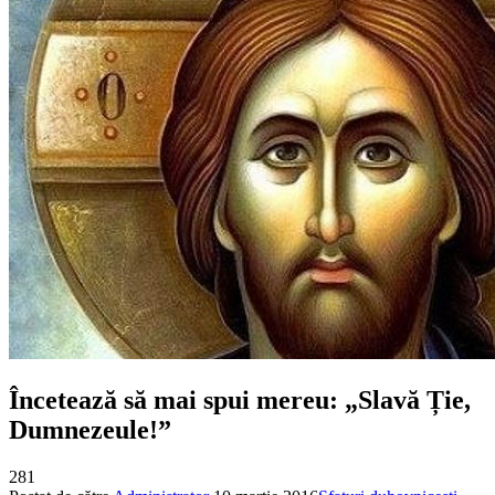
Încetează să mai spui mereu: „Slavă Ție,
Dumnezeule!”
281