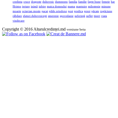
credinta
cruce
dragoste
duhovnic
dumnezeu
familia
familie
fapte bune
femeie
har
Hristos
iertare
inimă
iubire
maica domnului
mama
mantuire
milostenie
minune
moarte
octavian mosin
pacat
pilde ortodoxe
post
predica
preot
păcate
rugăciune
răbdare
sfaturi duhovnicești
smerenie
spovedanie
suferinţă
suflet
tineri
viata
vindecare
Copyright © 2016 Altarulcredinței.md
versiune beta