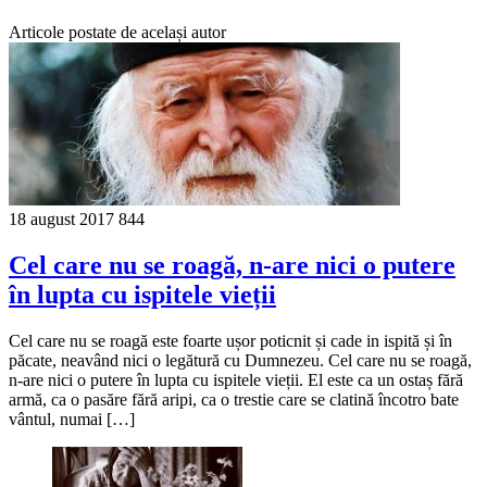
Articole postate de același autor
18 august 2017
844
Cel care nu se roagă, n-are nici o putere
în lupta cu ispitele vieții
Сel care nu se roagă este foarte ușor poticnit și cade in ispită și în
păcate, neavând nici o legătură cu Dumnezeu. Cel care nu se roagă,
n-are nici o putere în lupta cu ispitele vieții. El este ca un ostaș fără
armă, ca o pasăre fără aripi, ca o trestie care se clatină încotro bate
vântul, numai […]