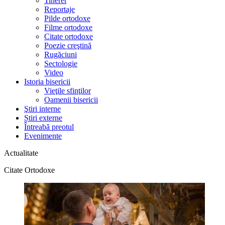
Tineret
Reportaje
Pilde ortodoxe
Filme ortodoxe
Citate ortodoxe
Poezie creştină
Rugăciuni
Sectologie
Video
Istoria bisericii
Vieţile sfinţilor
Oamenii bisericii
Ştiri interne
Știri externe
Întreabă preotul
Evenimente
Actualitate
Citate Ortodoxe