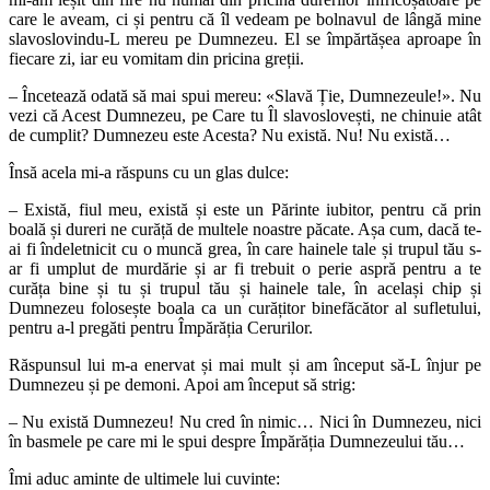
care le aveam, ci și pentru că îl vedeam pe bolnavul de lângă mine
slavoslovindu-L mereu pe Dumnezeu. El se împărtășea aproape în
fiecare zi, iar eu vomitam din pricina greții.
– Încetează odată să mai spui mereu: «Slavă Ție, Dumnezeule!». Nu
vezi că Acest Dumnezeu, pe Care tu Îl slavoslovești, ne chinuie atât
de cumplit? Dumnezeu este Acesta? Nu există. Nu! Nu există…
Însă acela mi-a răspuns cu un glas dulce:
– Există, fiul meu, există și este un Părinte iubitor, pentru că prin
boală și dureri ne curăță de multele noastre păcate. Așa cum, dacă te-
ai fi îndeletnicit cu o muncă grea, în care hainele tale și trupul tău s-
ar fi umplut de murdărie și ar fi trebuit o perie aspră pentru a te
curăța bine și tu și trupul tău și hainele tale, în același chip și
Dumnezeu folosește boala ca un curățitor binefăcător al sufletului,
pentru a-l pregăti pentru Împărăția Cerurilor.
Răspunsul lui m-a enervat și mai mult și am început să-L înjur pe
Dumnezeu și pe demoni. Apoi am început să strig:
– Nu există Dumnezeu! Nu cred în nimic… Nici în Dumnezeu, nici
în basmele pe care mi le spui despre Împărăția Dumnezeului tău…
Îmi aduc aminte de ultimele lui cuvinte: