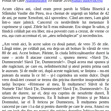
Postat de către
Administrator
10 martie 2016
Sfaturi duhovnicești
Acum câțiva ani, când eram preot paroh la Sfânta Biserică a
Sfântului Vasilie din Pireu, m-a chemat de urgență un bărbat de 42
de ani, pe nume Xenofont, să-l spovedesc. Când am mers, l-am găsit
într-o stare jalnică. Cancerul cu nestăvilitele lui metastaze îi
cuprinsese și capul. Zilele lui îi erau măsurate. Era singur în salon, și
fiindcă celălalt pat era liber, mi-a povestit cum a crezut, de vreme ce
era, așa cum accentuat el, un „ateu neînduplecat” și necredincios.
„Am venit aici, în acest salon cu două paturi, de vreo 35 de zile.
Lângă mine, pe celălalt pat, era deja un alt bolnav în vârstă de vreo
80 de ani. Acest bolnav, Părinte, în ciuda înfricoșătoarelor dureri la
oase – acolo îl atacase cancerul -, spunea mereu: «Slavă Ție,
Dumnezeule! Slavă Ție, Dumnezeule!». După aceea mai spunea și
alte rugăciuni, pe care eu, neîmbisericitul și ateul pentru prima oară
le auzeam. Și de multe ori, după aceste rugăciuni, se liniștea – nu-mi
puteam da seama în ce fel – și-l cuprindea un somn dulce. După
vreo două-trei ceasuri se trezea din pricina durerilor insuportabile și
iarăși începea: «Hristoase al meu, Îți mulțumesc! Slăvit să fie
Numele Tău! Slavă Ție, Dumnezeule! Slavă Ție, Dumnezeule!». Eu
urlam de durere, iar el, deși era cuprins de nesuferite dureri, Îl
slavoslovea pe Dumnezeu. Eu Îl huleam pe Hristos și pe Maica
Domnului, iar el Îl fericea pe Dumnezeu, Îi mulțumea pentru
cancerul pe care i l-a dat și pentru durerile pe care le avea. Atunci eu
mi-am ieșit din fire nu numai din pricina durerilor înfricoșătoare pe