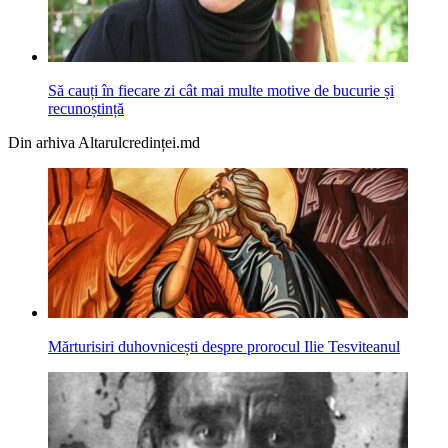
Să cauți în fiecare zi cât mai multe motive de bucurie și
recunoștință
Din arhiva Altarulcredinței.md
Mărturisiri duhovnicești despre prorocul Ilie Tesviteanul