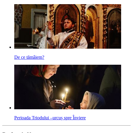
De ce tămâiem?
Perioada Triodului –urcuș spre Înviere