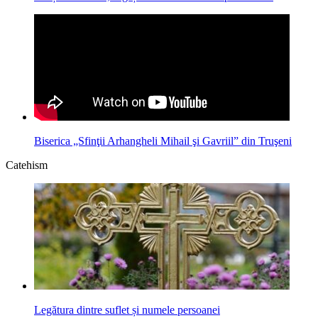
Biserica „Sfinţii Arhangheli Mihail şi Gavriil” din Truşeni
Catehism
Legătura dintre suflet și numele persoanei