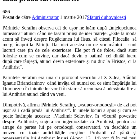
686
Postat de către
Administrator
1 martie 2017
Sfaturi duhovnicești
Părintele Serafim observa cât de ușor ne luăm după „înțelepciunea
lumească” atunci când ne lăsăm prinși de idei mărețe: „Este la modă
acum să înveți despre Rugăciunea lui Iisus, să citești Filocalia, să
mergi înapoi la Părinți. Dar nici acestea nu ne vor mântui – sunt
lucruri care țin de cele exterioare. Ele pot fi de folos, dacă sunt
folosite cum se cuvine, dar dacă devin o patimă, cel dintâi lucru
după care tânjeşti, atunci devin exterioare şi nu duc la Hristos, ci la
Antihrist”.
Părintele Serafim era una cu prorocul veacului al XlX-lea, Sfântul
Ignatie Briancianinov, când învăţa că numai cei ce simt împărăţia lui
Dumnezeu în inimile lor vor fi în stare să recunoască adevărata fire a
lui Antihrist atunci când va veni.
Dimpotrivă, afirma Părintele Serafim, „«super-ortodocşii» de azi pot
uşor să-i cadă pradă lui Antihrist”. În unele locuri a spus şi cum se
poate întâmpla aceasta: „Vladimir Soloviov, în «Scurtă povestire
despre Antihrist», sugera cu ingeniozitate că Antihrist, pentru a-i
atrage de partea lui pe ortodocşii conservatori, va deschide un
muzeu cu toate antichităţile creştine. Probabil că până şi
reprezentările lui Antihrist însuşi (Apoc. 13, 14) vor fi în cel mai