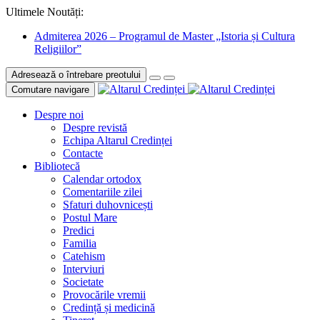
Ultimele Noutăți:
Admiterea 2026 – Programul de Master „Istoria și Cultura
Religiilor”
Adresează o întrebare preotului
Comutare navigare
Despre noi
Despre revistă
Echipa Altarul Credinței
Contacte
Bibliotecă
Calendar ortodox
Comentariile zilei
Sfaturi duhovnicești
Postul Mare
Predici
Familia
Catehism
Interviuri
Societate
Provocările vremii
Credință și medicină