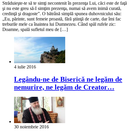
Străduieşte-te să te simţi necontenit în prezenţa Lui, căci este de faţă
şi nu este greu să-I simţim prezenţa, numai să avem inimă curată,
credinţă şi dragoste”. O bătrână simplă spunea duhovnicului său:
„Eu, părinte, sunt femeie proastă, fără ştiinţă de carte, dar îmi fac
treburile mele ca înaintea lui Dumnezeu. Când spăl rufele zic:
Doamne, spală sufletul meu de […]
4 iulie 2016
Legându-ne de Biserică ne legăm de
nemurire, ne legăm de Creator…
30 noiembrie 2016