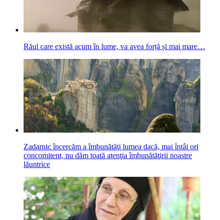
Răul care există acum în lume, va avea forță și mai mare…
Zadarnic încercăm a îmbunătăţi lumea dacă, mai întâi ori
concomitent, nu dăm toată atenţia îmbunătăţirii noastre
lăuntrice