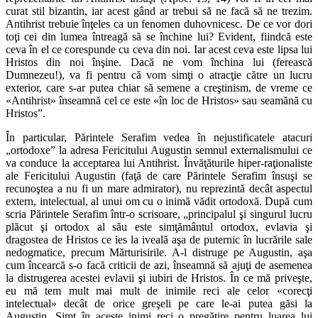
curat stil bizantin, iar acest gând ar trebui să ne facă să ne trezim.
Antihrist trebuie înţeles ca un fenomen duhovnicesc. De ce vor dori
toţi cei din lumea întreagă să se închine lui? Evident, fiindcă este
ceva în el ce corespunde cu ceva din noi. Iar acest ceva este lipsa lui
Hristos din noi înşine. Dacă ne vom închina lui (ferească
Dumnezeu!), va fi pentru că vom simţi o atracţie către un lucru
exterior, care s-ar putea chiar să semene a creştinism, de vreme ce
«Antihrist» în­seamnă cel ce este «în loc de Hristos» sau seamănă cu
Hristos”.
În particular, Părintele Serafim vedea în nejustificatele atacuri
„ortodoxe” la adresa Fericitului Augustin semnul externalismului ce
va conduce la acceptarea lui Antihrist. Învăţăturile hiper-raţionaliste
ale Fericitului Augustin (faţă de care Părintele Serafim însuşi se
recunoştea a nu fi un mare admirator), nu reprezintă decât aspectul
extern, intelectual, al unui om cu o inimă vădit ortodoxă. După cum
scria Părintele Serafim într-o scrisoare, „principalul şi singurul lucru
plăcut şi ortodox al său este simţământul ortodox, evlavia şi
dragostea de Hristos ce ies la iveală aşa de puternic în lucrările sale
nedogmatice, precum Mărturisirile. A-l distruge pe Augustin, aşa
cum încearcă s-o facă criticii de azi, înseamnă să ajuţi de asemenea
la distru­gerea acestei evlavii şi iubiri de Hristos. În ce mă priveşte,
eu mă tem mult mai mult de inimile reci ale celor «corecţi
intelectual» decât de orice greşeli pe care le-ai putea găsi la
Augustin. Simt în aceste inimi reci o pregătire pentru lu­area lui