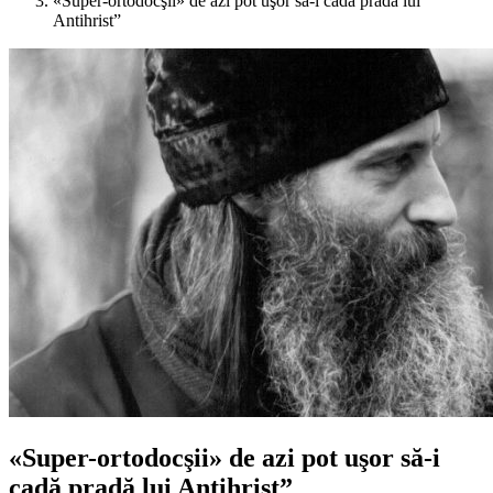
«Super-ortodocşii» de azi pot uşor să-i cadă pradă lui
Antihrist”
«Super-ortodocşii» de azi pot uşor să-i
cadă pradă lui Antihrist”