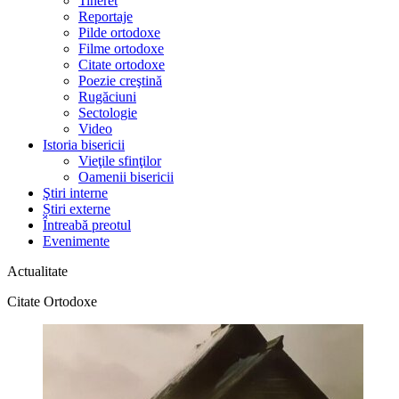
Tineret
Reportaje
Pilde ortodoxe
Filme ortodoxe
Citate ortodoxe
Poezie creştină
Rugăciuni
Sectologie
Video
Istoria bisericii
Vieţile sfinţilor
Oamenii bisericii
Ştiri interne
Știri externe
Întreabă preotul
Evenimente
Actualitate
Citate Ortodoxe