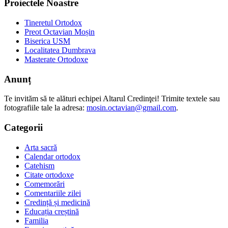
Proiectele Noastre
Tineretul Ortodox
Preot Octavian Moșin
Biserica USM
Localitatea Dumbrava
Masterate Ortodoxe
Anunț
Te invităm să te alături echipei Altarul Credinţei! Trimite textele sau
fotografiile tale la adresa:
mosin.octavian@gmail.com
.
Categorii
Arta sacră
Calendar ortodox
Catehism
Citate ortodoxe
Comemorări
Comentariile zilei
Credință și medicină
Educația creștină
Familia