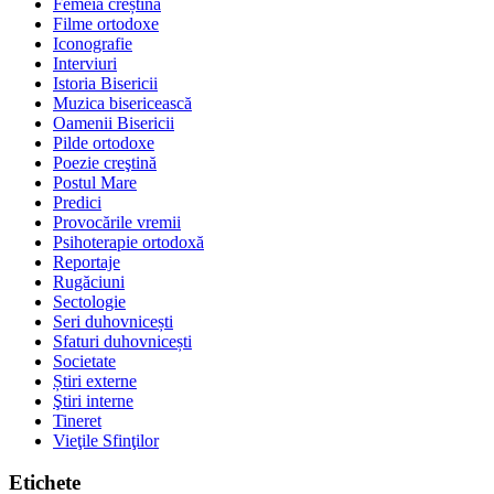
Femeia creștină
Filme ortodoxe
Iconografie
Interviuri
Istoria Bisericii
Muzica bisericească
Oamenii Bisericii
Pilde ortodoxe
Poezie creştină
Postul Mare
Predici
Provocările vremii
Psihoterapie ortodoxă
Reportaje
Rugăciuni
Sectologie
Seri duhovnicești
Sfaturi duhovnicești
Societate
Știri externe
Ştiri interne
Tineret
Vieţile Sfinţilor
Etichete