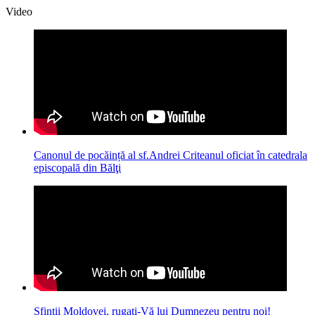
Video
Canonul de pocăință al sf.Andrei Criteanul oficiat în catedrala
episcopală din Bălţi
Sfinții Moldovei, rugați-Vă lui Dumnezeu pentru noi!