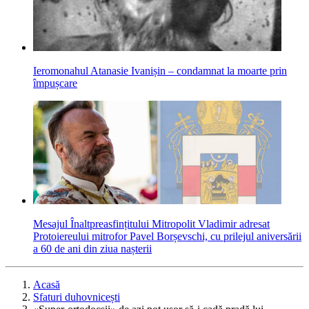
Ieromonahul Atanasie Ivanișin – condamnat la moarte prin
împușcare
Mesajul Înaltpreasfințitului Mitropolit Vladimir adresat
Protoiereului mitrofor Pavel Borșevschi, cu prilejul aniversării
a 60 de ani din ziua nașterii
Acasă
Sfaturi duhovnicești