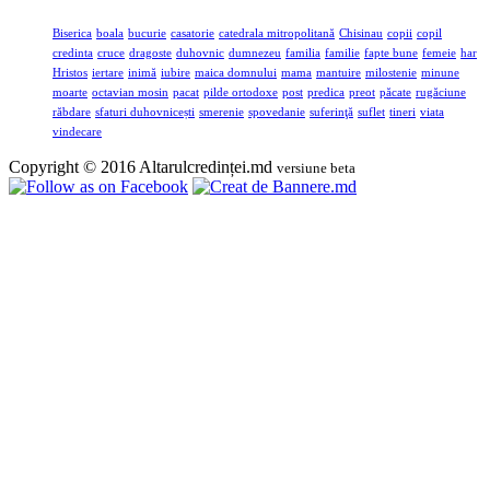
Biserica
boala
bucurie
casatorie
catedrala mitropolitană
Chisinau
copii
copil
credinta
cruce
dragoste
duhovnic
dumnezeu
familia
familie
fapte bune
femeie
har
Hristos
iertare
inimă
iubire
maica domnului
mama
mantuire
milostenie
minune
moarte
octavian mosin
pacat
pilde ortodoxe
post
predica
preot
păcate
rugăciune
răbdare
sfaturi duhovnicești
smerenie
spovedanie
suferinţă
suflet
tineri
viata
vindecare
Copyright © 2016 Altarulcredinței.md
versiune beta