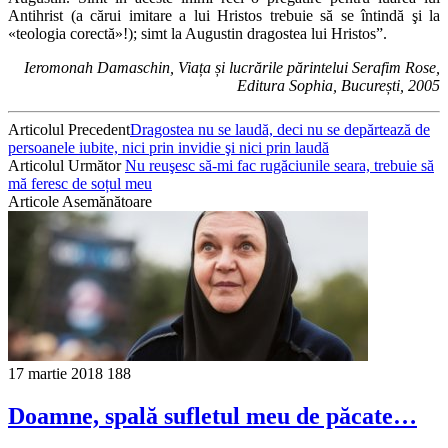
Antihrist (a cărui imitare a lui Hristos trebuie să se întindă şi la
«teolo­gia corectă»!); simt la Augustin dragostea lui Hristos”.
Ieromonah Damaschin, Viața și lucrările părintelui Serafim Rose,
Editura Sophia, București, 2005
Articolul Precedent
Dragostea nu se laudă, deci nu se depărtează de
persoanele iubite, nici prin invidie şi nici prin laudă
Articolul Următor
Nu reuşesc să-mi fac rugăciunile seara, trebuie să
mă feresc de soțul meu
Articole Asemănătoare
17 martie 2018
188
Doamne, spală sufletul meu de păcate…