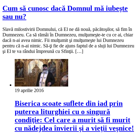
Cum să cunosc dacă Domnul mă iubeşte
sau nu?
Slavă milostivirii Domnului, că El ne dă nouă, păcătoşilor, să fim în
Dumnezeu. Ca să rămâi în Dumnezeu, mulţumeşte-te cu ce ai, chiar
dacă n-ai avea nimic. Fii mulţumit şi mulţumeşte lui Dumnezeu
pentru că n-ai nimic. Să-ţi fie de ajuns faptul de a sluji lui Dumnezeu
şi El te va rândui împreună cu Sfinţii. […]
19 aprilie 2016
Biserica scoate suflete din iad prin
puterea liturghiei cu o singură
condiţie: Cel care a murit să fi murit
cu nădejdea învierii şi a vieţii veşnice!