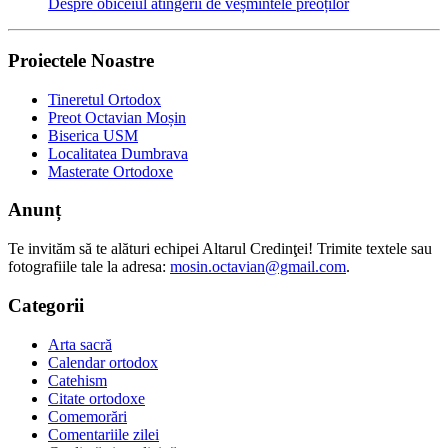
Despre obiceiul atingerii de veșmintele preoților
Proiectele Noastre
Tineretul Ortodox
Preot Octavian Moșin
Biserica USM
Localitatea Dumbrava
Masterate Ortodoxe
Anunț
Te invităm să te alături echipei Altarul Credinţei! Trimite textele sau
fotografiile tale la adresa:
mosin.octavian@gmail.com
.
Categorii
Arta sacră
Calendar ortodox
Catehism
Citate ortodoxe
Comemorări
Comentariile zilei