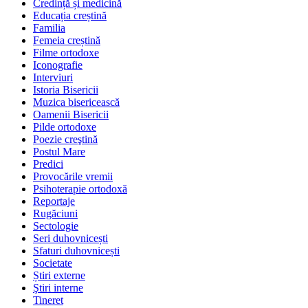
Credință și medicină
Educația creștină
Familia
Femeia creștină
Filme ortodoxe
Iconografie
Interviuri
Istoria Bisericii
Muzica bisericească
Oamenii Bisericii
Pilde ortodoxe
Poezie creştină
Postul Mare
Predici
Provocările vremii
Psihoterapie ortodoxă
Reportaje
Rugăciuni
Sectologie
Seri duhovnicești
Sfaturi duhovnicești
Societate
Știri externe
Ştiri interne
Tineret