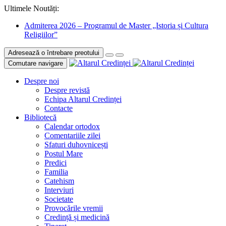
Ultimele Noutăți:
Admiterea 2026 – Programul de Master „Istoria și Cultura
Religiilor”
Adresează o întrebare preotului
Comutare navigare
Despre noi
Despre revistă
Echipa Altarul Credinței
Contacte
Bibliotecă
Calendar ortodox
Comentariile zilei
Sfaturi duhovnicești
Postul Mare
Predici
Familia
Catehism
Interviuri
Societate
Provocările vremii
Credință și medicină