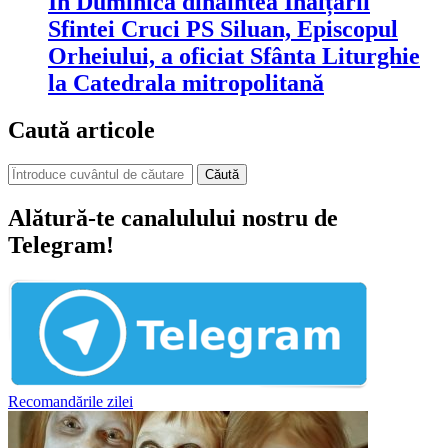
În Duminica dinaintea Înălțării
Sfintei Cruci PS Siluan, Episcopul
Orheiului, a oficiat Sfânta Liturghie
la Catedrala mitropolitană
Caută articole
Căută
Alătură-te canalulului nostru de
Telegram!
Recomandările zilei