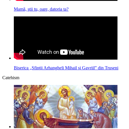
Mamă, ştii tu, oare, datoria ta?
Biserica „Sfinţii Arhangheli Mihail şi Gavriil” din Truşeni
Catehism