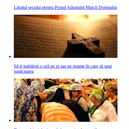
Lăsatul secului pentru Postul Adormirii Maicii Domnului
Să-ţi stabileşti o oră pe zi sau pe noapte în care să spui
rugăciunea