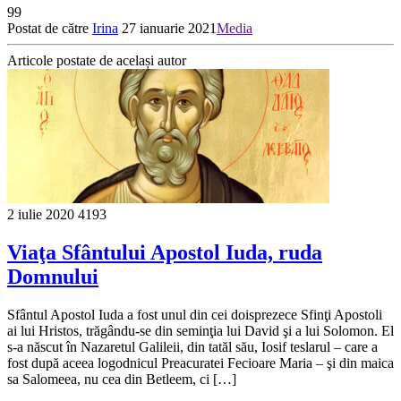
99
Postat de către
Irina
27 ianuarie 2021
Media
Articole postate de același autor
2 iulie 2020
4193
Viaţa Sfântului Apostol Iuda, ruda
Domnului
Sfântul Apostol Iuda a fost unul din cei doisprezece Sfinţi Apostoli
ai lui Hristos, trăgându-se din seminţia lui David şi a lui Solomon. El
s-a născut în Nazaretul Galileii, din tatăl său, Iosif teslarul – care a
fost după aceea logodnicul Preacuratei Fecioare Maria – şi din maica
sa Salomeea, nu cea din Betleem, ci […]