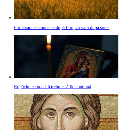
Primăvara se cunoaște după flori, ca vara după spice
Rugăciunea noastră trebuie să fie continuă