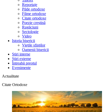
Tineret
Reportaje
Pilde ortodoxe
Filme ortodoxe
Citate ortodoxe
Poezie creştină
Rugăciuni
Sectologie
Video
Istoria bisericii
Vieţile sfinţilor
Oamenii bisericii
Ştiri interne
Știri externe
Întreabă preotul
Evenimente
Actualitate
Citate Ortodoxe