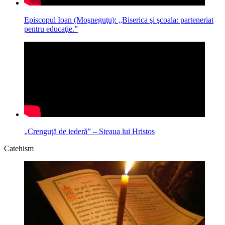
Episcopul Ioan (Moşneguţu): „Biserica şi şcoala: parteneriat
pentru educaţie.”
„Crenguţă de iederă” – Steaua lui Hristos
Catehism