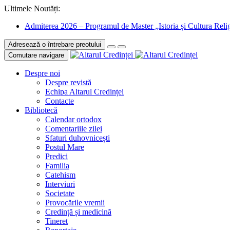
Ultimele Noutăți:
Admiterea 2026 – Programul de Master „Istoria și Cultura Relig
Adresează o întrebare preotului
Comutare navigare
Despre noi
Despre revistă
Echipa Altarul Credinței
Contacte
Bibliotecă
Calendar ortodox
Comentariile zilei
Sfaturi duhovnicești
Postul Mare
Predici
Familia
Catehism
Interviuri
Societate
Provocările vremii
Credință și medicină
Tineret