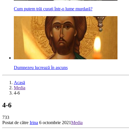
Cum putem trăi curaţi într-o lume murdară?
Dumnezeu lucrează în ascuns
Acasă
Media
4-6
4-6
733
Postat de către
Irina
6 octombrie 2021
Media