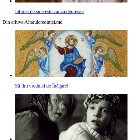
Iubirea de sine este cauza depresiei
Din arhiva Altarulcredinței.md
Să fim vrednici de Înălțare!