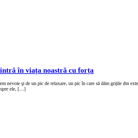
intră în viața noastră cu forța
vem nevoie şi de un pic de relaxare, un pic în care să dăm grijile din exte
espre ele, […]