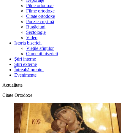
Reportaje
Pilde ortodoxe
Filme ortodoxe
Citate ortodoxe
Poezie creştină
Rugăciuni
Sectologie
Video
Istoria bisericii
Vieţile sfinţilor
Oamenii bisericii
Ştiri interne
Știri externe
Întreabă preotul
Evenimente
Actualitate
Citate Ortodoxe