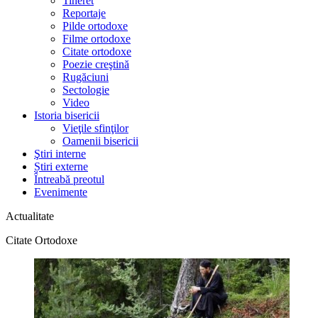
Tineret
Reportaje
Pilde ortodoxe
Filme ortodoxe
Citate ortodoxe
Poezie creştină
Rugăciuni
Sectologie
Video
Istoria bisericii
Vieţile sfinţilor
Oamenii bisericii
Ştiri interne
Știri externe
Întreabă preotul
Evenimente
Actualitate
Citate Ortodoxe