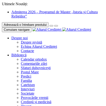
Ultimele Noutăți:
Admiterea 2026 – Programul de Master „Istoria și Cultura
Religiilor”
Adresează o întrebare preotului
Comutare navigare
Despre noi
Despre revistă
Echipa Altarul Credinței
Contacte
Bibliotecă
Calendar ortodox
Comentariile zilei
Sfaturi duhovnicești
Postul Mare
Predici
Familia
Catehism
Interviuri
Societate
Provocările vremii
Credință și medicină