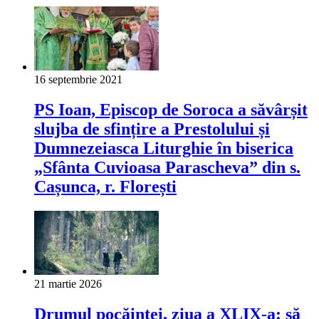
16 septembrie 2021
PS Ioan, Episcop de Soroca a săvârșit
slujba de sfințire a Prestolului și
Dumnezeiasca Liturghie în biserica
„Sfânta Cuvioasa Parascheva” din s.
Cașunca, r. Florești
21 martie 2026
Drumul pocăinței, ziua a XLIX-a: să