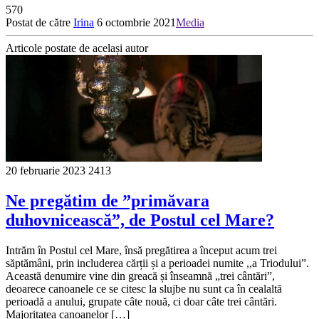
570
Postat de către
Irina
6 octombrie 2021
Media
Articole postate de același autor
20 februarie 2023
2413
Ne pregătim de ”primăvara
duhovnicească”, de Postul cel Mare?
Intrăm în Postul cel Mare, însă pregătirea a început acum trei
săptămâni, prin includerea cărții și a perioadei numite ,,a Triodului”.
Această denumire vine din greacă și înseamnă „trei cântări”,
deoarece canoanele ce se citesc la slujbe nu sunt ca în cealaltă
perioadă a anului, grupate câte nouă, ci doar câte trei cântări.
Majoritatea canoanelor […]