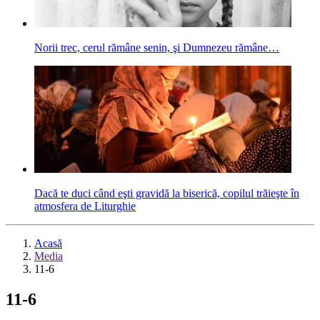
Norii trec, cerul rămâne senin, şi Dumnezeu rămâne…
Dacă te duci când eşti gravidă la biserică, copilul trăieşte în
atmosfera de Liturghie
Acasă
Media
11-6
11-6