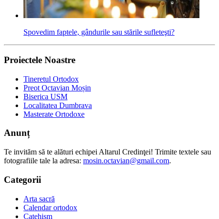
Spovedim faptele, gândurile sau stările sufleteşti?
Proiectele Noastre
Tineretul Ortodox
Preot Octavian Moșin
Biserica USM
Localitatea Dumbrava
Masterate Ortodoxe
Anunț
Te invităm să te alături echipei Altarul Credinţei! Trimite textele sau
fotografiile tale la adresa:
mosin.octavian@gmail.com
.
Categorii
Arta sacră
Calendar ortodox
Catehism