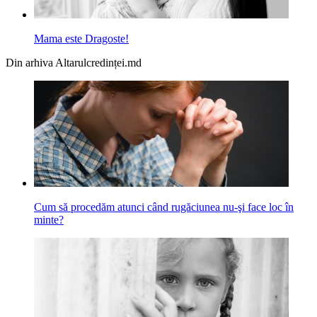
Mama este Dragoste!
Din arhiva Altarulcredinței.md
Cum să procedăm atunci când rugăciunea nu-şi face loc în
minte?