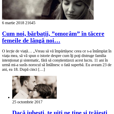
6 martie 2018
21645
Cum noi, bărbații, ”omorâm” în tăcere
femeile de lângă noi…
O lecție de viață… „Vreau să vă împărtășesc ceea ce s-a întâmplat în
viața mea, să vă spun o istorie despre cum îţi poţi distruge familia
intenționat şi sistematic, fără să conștientizezi acest lucru. 11 ani în
urmă mi-a surâs norocul să întâlnesc o fată superbă. Eu aveam 23 de
ani, ea 18. După cinci […]
25 octombrie 2017
Dacă iubeşti, te uiţi pe tine şi trăieşti