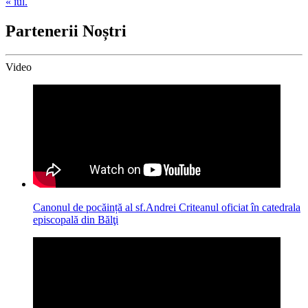
« iul.
Partenerii Noștri
Video
Canonul de pocăință al sf.Andrei Criteanul oficiat în catedrala
episcopală din Bălţi