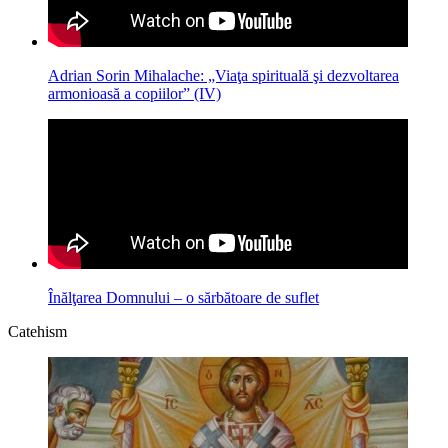
Adrian Sorin Mihalache: „Viaţa spirituală şi dezvoltarea
armonioasă a copiilor” (IV)
Înălţarea Domnului – o sărbătoare de suflet
Catehism