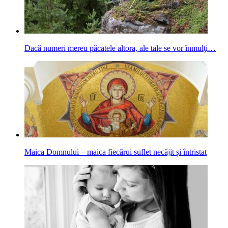
Dacă numeri mereu păcatele altora, ale tale se vor înmulţi…
Maica Domnului – maica fiecărui suflet necăjit și întristat