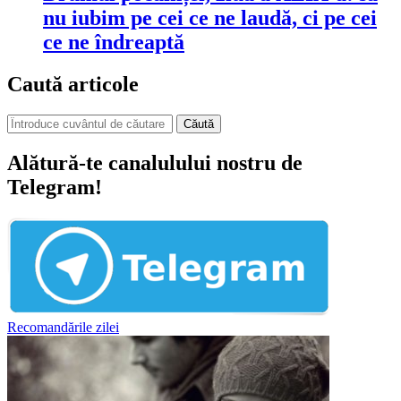
nu iubim pe cei ce ne laudă, ci pe cei
ce ne îndreaptă
Caută articole
Căută
Alătură-te canalulului nostru de
Telegram!
Recomandările zilei