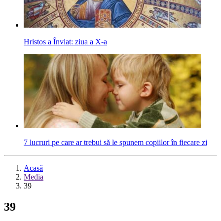
Hristos a Înviat: ziua a X-a
7 lucruri pe care ar trebui să le spunem copiilor în fiecare zi
Acasă
Media
39
39