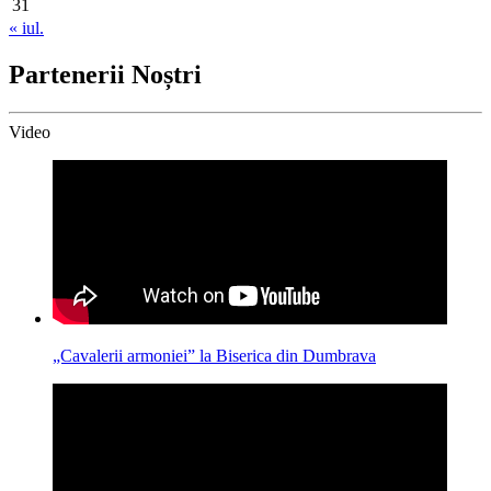
31
« iul.
Partenerii Noștri
Video
„Cavalerii armoniei” la Biserica din Dumbrava