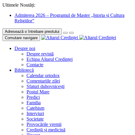
Ultimele Noutăți:
Admiterea 2026 – Programul de Master „Istoria și Cultura
Religiilor”
Adresează o întrebare preotului
Comutare navigare
Despre noi
Despre revistă
Echipa Altarul Credinței
Contacte
Bibliotecă
Calendar ortodox
Comentariile zilei
Sfaturi duhovnicești
Postul Mare
Predici
Familia
Catehism
Interviuri
Societate
Provocările vremii
Credință și medicină