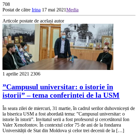
708
Postat de către
Irina
17 mai 2021
Media
Articole postate de același autor
1 aprilie 2021
2306
”Campusul universitar: o istorie în
istorii” – tema conferinței de la USM
În seara zilei de miercuri, 31 martie, în cadrul serilor duhovnicești de
la biserica USM a fost abordată tema: ”Campusul universitar: o
istorie în istorii”. Invitatul serii a fost profesorul și cercetătorul Ion
Valer Xenofontov. În contextul celor 75 de ani de la fondarea
Universității de Stat din Moldova și celor trei decenii de la […]