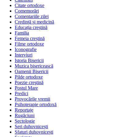
Citate ortodoxe
Comemorări
Comentariile zilei
Credință și medicină
Educația creștină
Familia
Femeia creștină
Filme ortodoxe
Iconografie
Interviuri
Istoria Bisericii
Muzica bisericească
Oamenii Bisericii
Pilde ortodoxe
Poezie creştină
Postul Mare
Predici
Provocările vremii
Psihoterapie ortodoxă
Reportaje
Rugăciuni
Sectologie
Seri duhovnicești
Sfaturi duhovnicești