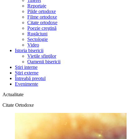
Tineret
Reportaje
Pilde ortodoxe
Filme ortodoxe
Citate ortodoxe
Poezie creştină
Rugăciuni
Sectologie
Video
Istoria bisericii
Vieţile sfinţilor
Oamenii bisericii
Ştiri interne
Știri externe
Întreabă preotul
Evenimente
Actualitate
Citate Ortodoxe