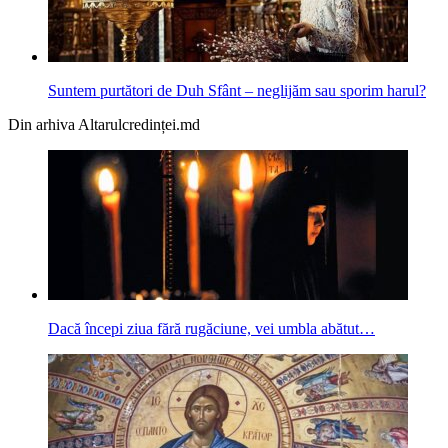
Suntem purtători de Duh Sfânt – neglijăm sau sporim harul?
Din arhiva Altarulcredinței.md
Dacă începi ziua fără rugăciune, vei umbla abătut…