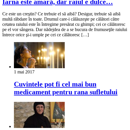
Iarna este amară, dar raiul e dulce…
Ce este un creştin? Ce trebuie el să aibă? Desigur, trebuie să aibă
multă răbdare în toate. Drumul care-i călăuzeşte pe călători către
cetatea raiului este în întregime presărat cu ghimpi; cei ce călătoresc
pe el vor sângera. Dar nădejdea de a se bucura de frumuseţile raiului
în­trece orice şi-i umple pe cei ce călătoresc […]
1 mai 2017
Cuvintele pot fi cel mai bun
medicament pentru rana sufletului