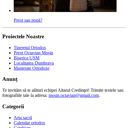
Preot sau popă?
Proiectele Noastre
Tineretul Ortodox
Preot Octavian Moșin
Biserica USM
Localitatea Dumbrava
Masterate Ortodoxe
Anunț
Te invităm să te alături echipei Altarul Credinţei! Trimite textele sau
fotografiile tale la adresa:
mosin.octavian@gmail.com
.
Categorii
Arta sacră
Calendar ortodox
Catehism