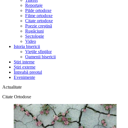
Tineret
Reportaje
Pilde ortodoxe
Filme ortodoxe
Citate ortodoxe
Poezie creştină
Rugăciuni
Sectologie
Video
Istoria bisericii
Vieţile sfinţilor
Oamenii bisericii
Ştiri interne
Știri externe
Întreabă preotul
Evenimente
Actualitate
Citate Ortodoxe