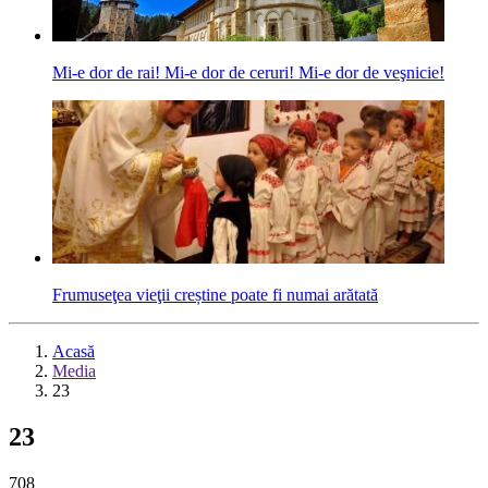
Mi-e dor de rai! Mi-e dor de ceruri! Mi-e dor de veşnicie!
Frumuseţea vieţii creștine poate fi numai arătată
Acasă
Media
23
23
708