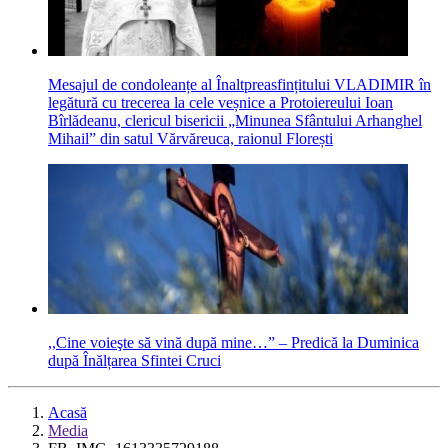
Mesajul de condoleanțe al Înaltpreasfințitului VLADIMIR în
legătură cu trecerea la cele veșnice a Protoiereului Ioan
Bîrlădeanu, clericul bisericii „Minunea Sfântului Arhanghel
Mihail” din satul Vărvăreuca, raionul Florești
,,Cine voieşte să vină după mine…” – Predică la Duminica
după Înălțarea Sfintei Cruci
Acasă
Media