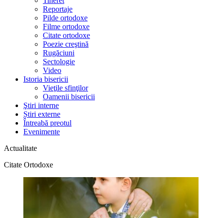
Tineret
Reportaje
Pilde ortodoxe
Filme ortodoxe
Citate ortodoxe
Poezie creştină
Rugăciuni
Sectologie
Video
Istoria bisericii
Vieţile sfinţilor
Oamenii bisericii
Ştiri interne
Știri externe
Întreabă preotul
Evenimente
Actualitate
Citate Ortodoxe