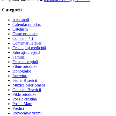
Categorii
Arta sacră
Calendar ortodox
Catehism
Citate ortodoxe
Comemorări
Comentariile zilei
Credință și medicină
Educația creștină
Familia
Femeia creștină
Filme ortodoxe
Iconografie
Interviuri
Istoria Bisericii
Muzica bisericească
Oamenii Bisericii
Pilde ortodoxe
Poezie creştină
Postul Mare
Predici
Provocările vremii