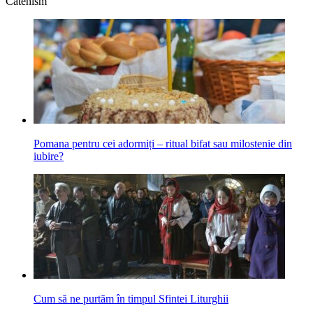
Catehism
Pomana pentru cei adormiți ‒ ritual bifat sau milostenie din
iubire?
Cum să ne purtăm în timpul Sfintei Liturghii