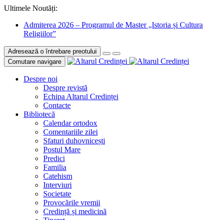
Ultimele Noutăți:
Admiterea 2026 – Programul de Master „Istoria și Cultura
Religiilor”
Adresează o întrebare preotului
Comutare navigare
Despre noi
Despre revistă
Echipa Altarul Credinței
Contacte
Bibliotecă
Calendar ortodox
Comentariile zilei
Sfaturi duhovnicești
Postul Mare
Predici
Familia
Catehism
Interviuri
Societate
Provocările vremii
Credință și medicină