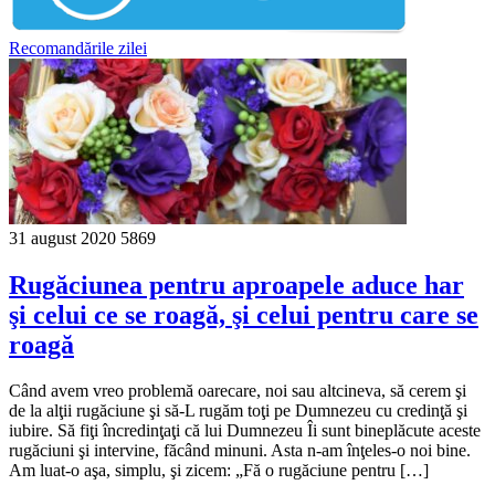
Recomandările zilei
31 august 2020
5869
Rugăciunea pentru aproapele aduce har
şi celui ce se roagă, şi celui pentru care se
roagă
Când avem vreo problemă oarecare, noi sau altcineva, să cerem şi
de la alţii rugăciune şi să-L rugăm toţi pe Dumnezeu cu credinţă şi
iubire. Să fiţi încredinţaţi că lui Dumnezeu Îi sunt bineplăcute aceste
rugăciuni şi intervine, făcând minuni. Asta n-am înţeles-o noi bine.
Am luat-o aşa, simplu, şi zicem: „Fă o rugăciune pentru […]