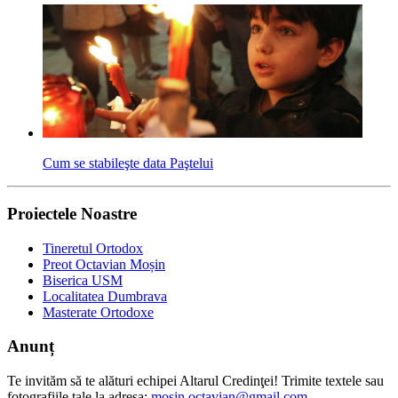
Cum se stabileşte data Paştelui
Proiectele Noastre
Tineretul Ortodox
Preot Octavian Moșin
Biserica USM
Localitatea Dumbrava
Masterate Ortodoxe
Anunț
Te invităm să te alături echipei Altarul Credinţei! Trimite textele sau
fotografiile tale la adresa:
mosin.octavian@gmail.com
.