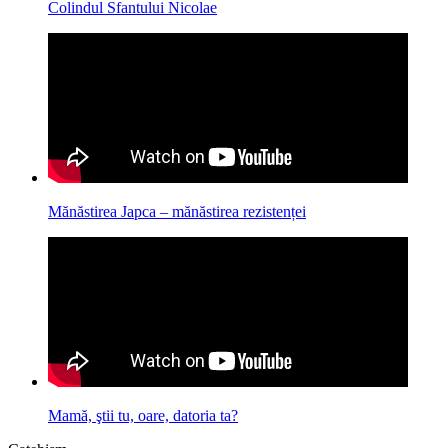
Colindul Sfantului Nicolae
Mănăstirea Japca – mănăstirea rezistenței
Mamă, ştii tu, oare, datoria ta?