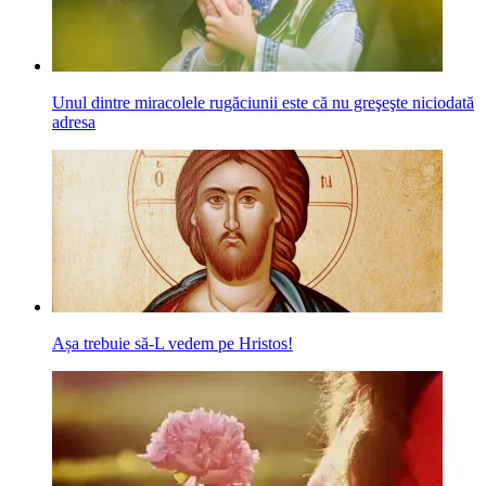
Unul dintre miracolele rugăciunii este că nu greşeşte niciodată
adresa
Așa trebuie să-L vedem pe Hristos!