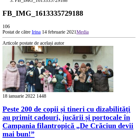
FB_IMG_1613335729188
FB_IMG_1613335729188
106
Postat de către
Irina
14 februarie 2021
Media
Articole postate de același autor
18 ianuarie 2022
1448
Peste 200 de copii și tineri cu dizabilități
au primit cadouri, jucării și portocale în
Campania filantropică „De Crăciun devii
mai bun!”