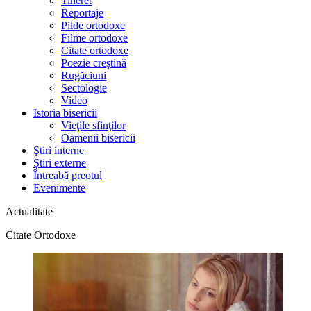
Tineret
Reportaje
Pilde ortodoxe
Filme ortodoxe
Citate ortodoxe
Poezie creştină
Rugăciuni
Sectologie
Video
Istoria bisericii
Vieţile sfinţilor
Oamenii bisericii
Ştiri interne
Știri externe
Întreabă preotul
Evenimente
Actualitate
Citate Ortodoxe