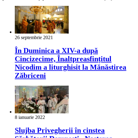
26 septembrie 2021
În Duminica a XIV-a după
Cincizecime, Înaltpreasfințitul
Nicodim a liturghisit la Mănăstirea
Zăbriceni
8 ianuarie 2022
Slujba Privegherii în cinstea