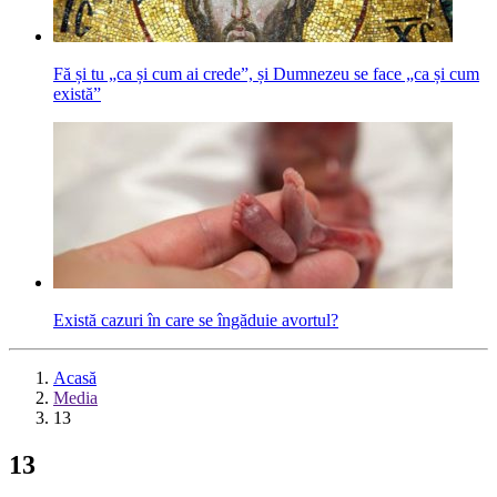
Fă și tu „ca și cum ai crede”, și Dumnezeu se face „ca și cum
există”
Există cazuri în care se îngăduie avortul?
Acasă
Media
13
13