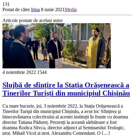
131
Postat de către
Irina
8 iunie 2021
Media
Articole postate de același autor
4 noiembrie 2022
1544
Slujbă de sfințire la Stația Orăşenească a
Tinerilor Turişti din municipiul Chișinău
Cu mare bucurie, joi, 3 noiembrie 2022, la Stația Orăşenească a
Tinerilor Turişti din municipiul Chișinău, a avut loc Sfințirea şi
binecuvântarea colectivului al acestei instituții în frunte cu doamna
director Tatiana Pădureț. Prezenți la această sărbătoare a fost
doamna Rodica Slivca, director adjunct al Seminarului Teologic,
prot. Mihail Vicol şi prot. Alexandru Comendant. O […]