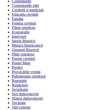
Comemorări
Comentariile zilei
Credință și medicină
Educația creștină
Familia
Femeia creștină
Filme ortodoxe
Iconografie
Interviuri
Istoria Bisericii
Muzica bisericească
Oamenii Bisericii
Pilde ortodoxe
Poezie creştină
Postul Mare
Predici
Provocările vremii
Psihoterapie ortodoxă
Reportaje
Rugăciuni
Sectologie
Seri duhovnicești
Sfaturi duhovnicești
Societate
Știri externe