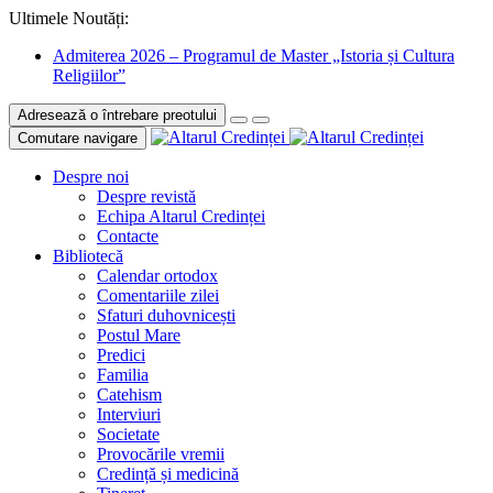
Ultimele Noutăți:
Admiterea 2026 – Programul de Master „Istoria și Cultura
Religiilor”
Adresează o întrebare preotului
Comutare navigare
Despre noi
Despre revistă
Echipa Altarul Credinței
Contacte
Bibliotecă
Calendar ortodox
Comentariile zilei
Sfaturi duhovnicești
Postul Mare
Predici
Familia
Catehism
Interviuri
Societate
Provocările vremii
Credință și medicină