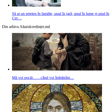
Să ai un prieten în familie, unul în țară, unul în lume și unul în
Cer…
Din arhiva Altarulcredinței.md
Mă voi pocăi……când voi îmbătrâni…