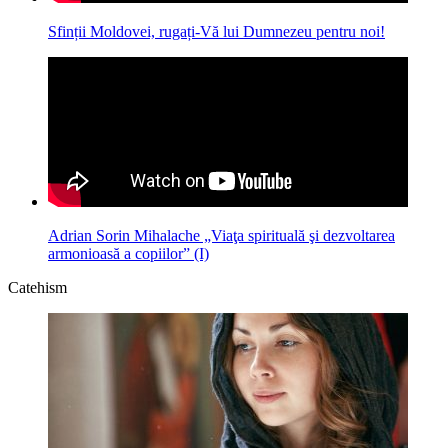
Sfinții Moldovei, rugați-Vă lui Dumnezeu pentru noi!
Adrian Sorin Mihalache „Viaţa spirituală şi dezvoltarea
armonioasă a copiilor” (I)
Catehism