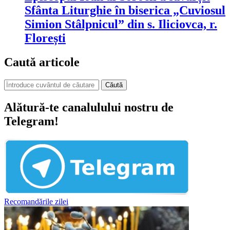
Sfânta Liturghie în biserica „Cuviosul
Simion Stâlpnicul” din s. Iliciovca, r.
Florești
Caută articole
Căută
Alătură-te canalulului nostru de
Telegram!
Recomandările zilei