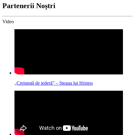
Partenerii Noștri
Video
„Crenguţă de iederă” – Steaua lui Hristos