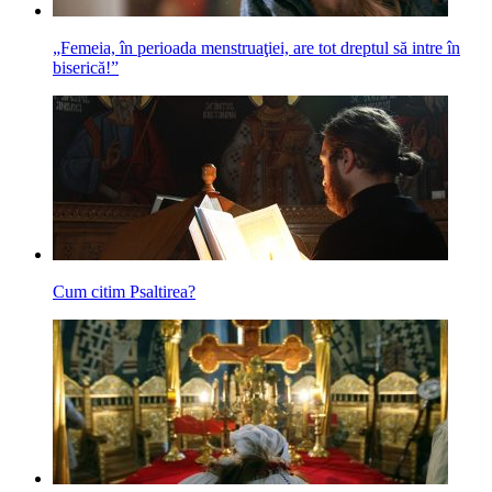
„Femeia, în perioada menstruaţiei, are tot dreptul să intre în
biserică!”
Cum citim Psaltirea?