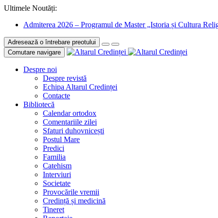
Ultimele Noutăți:
Admiterea 2026 – Programul de Master „Istoria și Cultura Relig
Adresează o întrebare preotului
Comutare navigare
Despre noi
Despre revistă
Echipa Altarul Credinței
Contacte
Bibliotecă
Calendar ortodox
Comentariile zilei
Sfaturi duhovnicești
Postul Mare
Predici
Familia
Catehism
Interviuri
Societate
Provocările vremii
Credință și medicină
Tineret