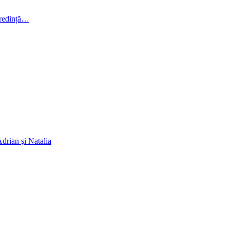
 credință…
Adrian şi Natalia