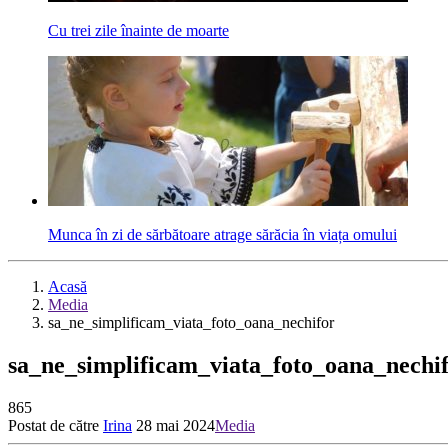
Cu trei zile înainte de moarte
Munca în zi de sărbătoare atrage sărăcia în viața omului
Acasă
Media
sa_ne_simplificam_viata_foto_oana_nechifor
sa_ne_simplificam_viata_foto_oana_nechi
865
Postat de către
Irina
28 mai 2024
Media