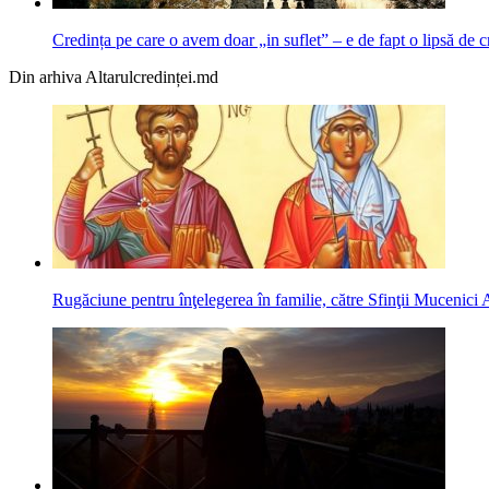
Credința pe care o avem doar „in suflet” – e de fapt o lipsă de
Din arhiva Altarulcredinței.md
Rugăciune pentru înţelegerea în familie, către Sfinţii Mucenici 