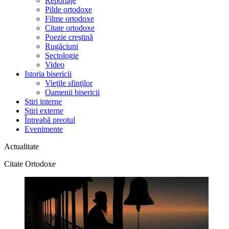
Reportaje
Pilde ortodoxe
Filme ortodoxe
Citate ortodoxe
Poezie creştină
Rugăciuni
Sectologie
Video
Istoria bisericii
Vieţile sfinţilor
Oamenii bisericii
Ştiri interne
Știri externe
Întreabă preotul
Evenimente
Actualitate
Citate Ortodoxe