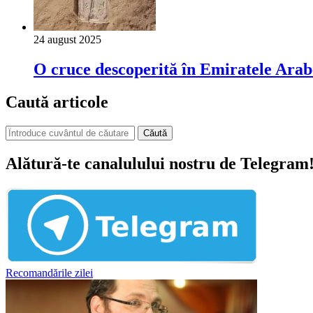
24 august 2025
O cruce descoperită în Emiratele Arabe
Caută articole
Căută
Alătură-te canalulului nostru de Telegram
Recomandările zilei