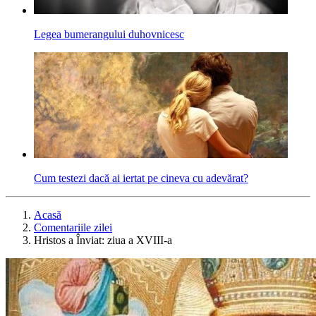
Legea bumerangului duhovnicesc
Cum testezi dacă ai iertat pe cineva cu adevărat?
Acasă
Comentariile zilei
Hristos a Înviat: ziua a XVIII-a