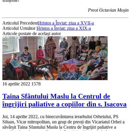
sfințenie!
Preot Octavian Moșin
Articolul Precedent
Hristos a Înviat: ziua a XVII-a
Articolul Următor
Hristos a Înviat: ziua a XIX-a
Articole postate de același autor
16 aprilie 2022
1578
Taina Sfântului Maslu la Centrul de
îngrijiri paliative a copiilor din s. Isacova
Joi, 14 aprilie 2022, cu binecuvântarea ierarhului Orheiului, PS
Siluan, Vicar mitropolitan, un grup de preoți din Vicariatul Orhei a
săvârșit Taina Sfantului Maslu la Centru de îngrijiri paliative a