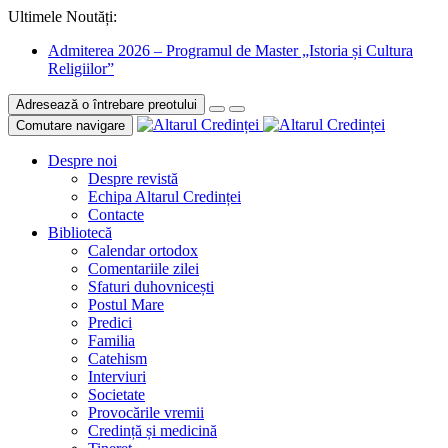
Ultimele Noutăți:
Admiterea 2026 – Programul de Master „Istoria și Cultura
Religiilor”
Adresează o întrebare preotului
Comutare navigare
Despre noi
Despre revistă
Echipa Altarul Credinței
Contacte
Bibliotecă
Calendar ortodox
Comentariile zilei
Sfaturi duhovnicești
Postul Mare
Predici
Familia
Catehism
Interviuri
Societate
Provocările vremii
Credință și medicină