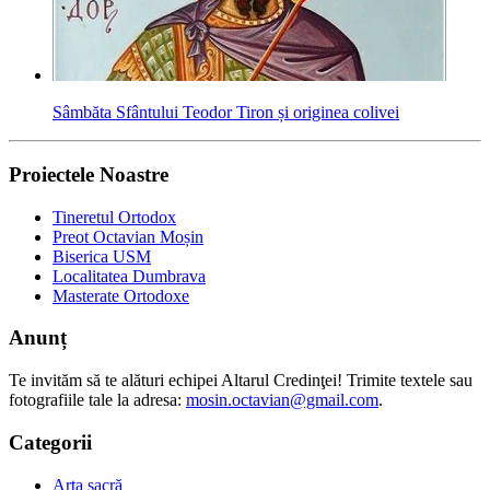
Sâmbăta Sfântului Teodor Tiron și originea colivei
Proiectele Noastre
Tineretul Ortodox
Preot Octavian Moșin
Biserica USM
Localitatea Dumbrava
Masterate Ortodoxe
Anunț
Te invităm să te alături echipei Altarul Credinţei! Trimite textele sau
fotografiile tale la adresa:
mosin.octavian@gmail.com
.
Categorii
Arta sacră