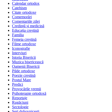
Calendar ortodox
Catehism
Citate ortodoxe
Comemorări
Comentariile zilei
Credință și medicină
Educația creștină
Familia
Femeia creștină
Filme ortodoxe
Iconografie
Interviuri
Istoria Bisericii
Muzica bisericească
Oamenii Bisericii
Pilde ortodoxe
Poezie creştină
Postul Mare
Predici
Provocările vremii
Psihoterapie ortodoxă
Reportaje
Rugăciuni
Sectologie
Seri duhovnicești