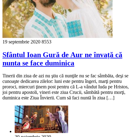
19 septembrie 2020
8553
Sfântul Ioan Gură de Aur ne învață că
nunta se face duminica
Tinerii din ziua de azi nu ştiu că nunţile nu se fac sâmbăta, deşi se
cunoaşte dedicarea zilelor: luni este pentru îngeri, marţi pentru
proroci, miercuri ţinem post pentru că L-a vândut Iuda pe Hristos,
joi pentru apostoli, vineri este ziua Crucii, sâmbătă pentru morţi,
duminica este Ziua Învierii. Cum să faci nuntă în ziua […]
30 noiembrie 2020