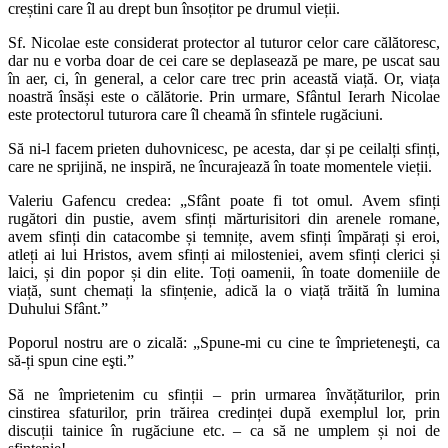
creștini care îl au drept bun însoțitor pe drumul vieții.
Sf. Nicolae este considerat protector al tuturor celor care călătoresc,
dar nu e vorba doar de cei care se deplasează pe mare, pe uscat sau
în aer, ci, în general, a celor care trec prin această viață. Or, viața
noastră însăși este o călătorie. Prin urmare, Sfântul Ierarh Nicolae
este protectorul tuturora care îl cheamă în sfintele rugăciuni.
Să ni-l facem prieten duhovnicesc, pe acesta, dar și pe ceilalți sfinți,
care ne sprijină, ne inspiră, ne încurajează în toate momentele vieții.
Valeriu Gafencu credea: „Sfânt poate fi tot omul. Avem sfinți
rugători din pustie, avem sfinți mărturisitori din arenele romane,
avem sfinți din catacombe și temnițe, avem sfinți împărați și eroi,
atleți ai lui Hristos, avem sfinți ai milosteniei, avem sfinți clerici și
laici, și din popor și din elite. Toți oamenii, în toate domeniile de
viață, sunt chemați la sfințenie, adică la o viață trăită în lumina
Duhului Sfânt.”
Poporul nostru are o zicală: „Spune-mi cu cine te împrieteneşti, ca
să-ți spun cine eşti.”
Să ne împrietenim cu sfinții – prin urmarea învățăturilor, prin
cinstirea sfaturilor, prin trăirea credinței după exemplul lor, prin
discuții tainice în rugăciune etc. – ca să ne umplem și noi de