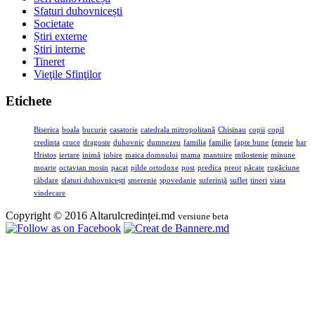
Sfaturi duhovnicești
Societate
Știri externe
Ştiri interne
Tineret
Vieţile Sfinţilor
Etichete
Biserica
boala
bucurie
casatorie
catedrala mitropolitană
Chisinau
copii
copil
credinta
cruce
dragoste
duhovnic
dumnezeu
familia
familie
fapte bune
femeie
har
Hristos
iertare
inimă
iubire
maica domnului
mama
mantuire
milostenie
minune
moarte
octavian mosin
pacat
pilde ortodoxe
post
predica
preot
păcate
rugăciune
răbdare
sfaturi duhovnicești
smerenie
spovedanie
suferinţă
suflet
tineri
viata
vindecare
Copyright © 2016 Altarulcredinței.md
versiune beta