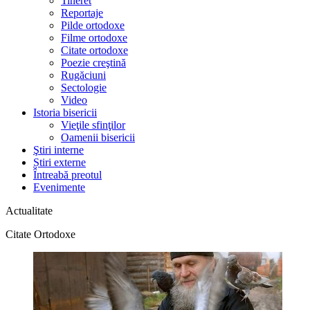
Tineret
Reportaje
Pilde ortodoxe
Filme ortodoxe
Citate ortodoxe
Poezie creştină
Rugăciuni
Sectologie
Video
Istoria bisericii
Vieţile sfinţilor
Oamenii bisericii
Ştiri interne
Știri externe
Întreabă preotul
Evenimente
Actualitate
Citate Ortodoxe