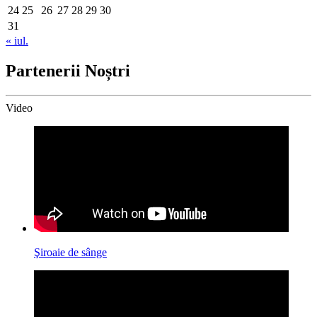
24
25
26
27
28
29
30
31
« iul.
Partenerii Noștri
Video
Şiroaie de sânge