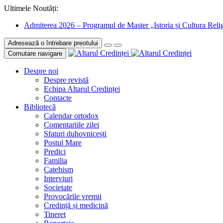
Ultimele Noutăți:
Admiterea 2026 – Programul de Master „Istoria și Cultura Relig
Adresează o întrebare preotului
Comutare navigare
Despre noi
Despre revistă
Echipa Altarul Credinței
Contacte
Bibliotecă
Calendar ortodox
Comentariile zilei
Sfaturi duhovnicești
Postul Mare
Predici
Familia
Catehism
Interviuri
Societate
Provocările vremii
Credință și medicină
Tineret