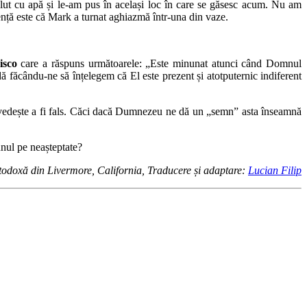
plut cu apă și le-am pus în același loc în care se găsesc acum. Nu am
ență este că Mark a turnat aghiazmă într-una din vaze.
isco
care a răspuns următoarele: „Este minunat atunci când Domnul
dă făcându-ne să înțelegem că El este prezent și atotputernic indiferent
 dovedește a fi fals. Căci dacă Dumnezeu ne dă un „semn” asta înseamnă
nul pe neașteptate?
rtodoxă din Livermore, California, Traducere și adaptare:
Lucian Filip