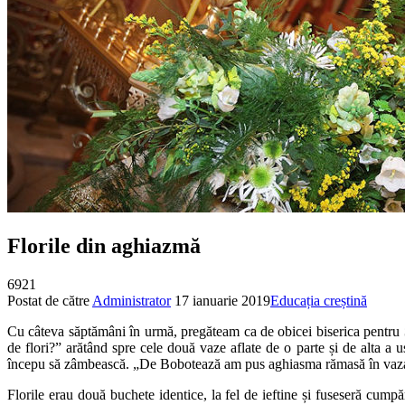
Florile din aghiazmă
6921
Postat de către
Administrator
17 ianuarie 2019
Educația creștină
Cu câteva săptămâni în urmă, pregăteam ca de obicei biserica pentru
de flori?” arătând spre cele două vaze aflate de o parte și de alta a 
începu să zâmbească. „De Bobotează am pus aghiasma rămasă în vaza cu
Florile erau două buchete identice, la fel de ieftine și fuseseră cum