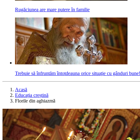
Rugăciunea are mare putere în familie
Trebuie să înfruntăm întotdeauna orice situaţie cu gânduri bune
Acasă
Educația creștină
Florile din aghiazmă