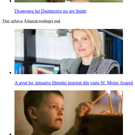
Dragostea lui Dumnezeu nu are limite
Din arhiva Altarulcredinței.md
A avut loc lansarea filmului inspirat din viața Sf. Moise Arapul