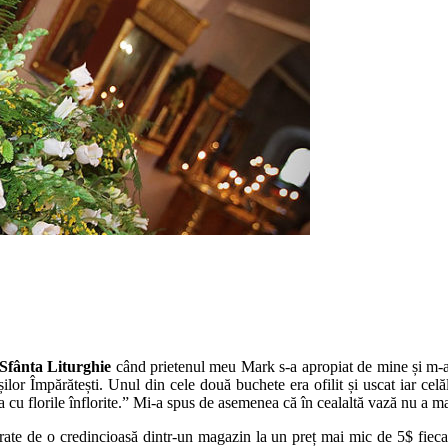
Sfânta Liturghie
când prietenul meu Mark s-a apropiat de mine și m-a î
ușilor Împărătești. Unul din cele două buchete era ofilit și uscat iar ce
 florile înflorite.” Mi-a spus de asemenea că în cealaltă vază nu a ma
părate de o credincioasă dintr-un magazin la un preț mai mic de 5$ fiec