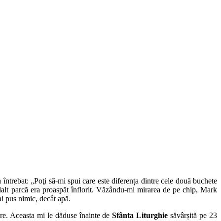
ntrebat: „Poţi să-mi spui care este diferența dintre cele două buchete
lălalt parcă era proaspăt înflorit. Văzându-mi mirarea de pe chip, Mark
i pus nimic, decât apă.
are. Aceasta mi le dăduse înainte de
Sfânta Liturghie
săvârșită pe 23