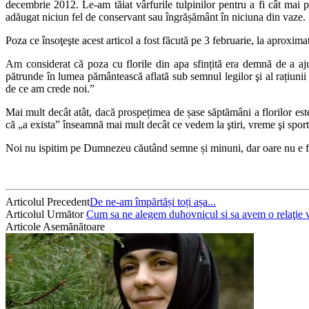
decembrie 2012. Le-am tăiat vârfurile tulpinilor pentru a fi cât mai
adăugat niciun fel de conservant sau îngrășământ în niciuna din vaze. 
Poza ce însoţeşte acest articol a fost făcută pe 3 februarie, la aproxima
Am considerat că poza cu florile din apa sfințită era demnă de a aj
pătrunde în lumea pământească aflată sub semnul legilor şi al rațiunii 
de ce am crede noi.”
Mai mult decât atât, dacă prospețimea de șase săptămâni a florilor es
că „a exista” înseamnă mai mult decât ce vedem la ştiri, vreme şi sport:
Noi nu ispitim pe Dumnezeu căutând semne și minuni, dar oare nu e f
Articolul Precedent
De ne-am împărtăși toți așa...
Articolul Următor
Cum sa ne alegem duhovnicul si sa avem o relaţie v
Articole Asemănătoare