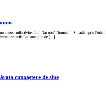
frumos
u cunosc milostivirea Lui. Dar nouă Domnul ni S-a arătat prin Duhul Sf
ăzesc poruncile Lui sunt plini de […]
ărata cunoaştere de sine