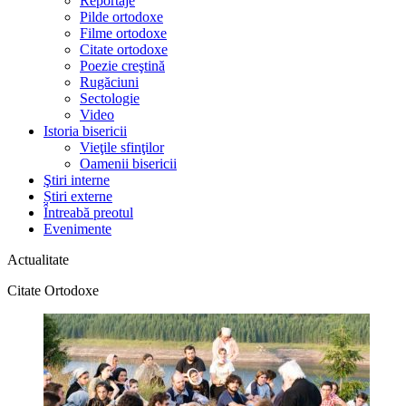
Reportaje
Pilde ortodoxe
Filme ortodoxe
Citate ortodoxe
Poezie creştină
Rugăciuni
Sectologie
Video
Istoria bisericii
Vieţile sfinţilor
Oamenii bisericii
Ştiri interne
Știri externe
Întreabă preotul
Evenimente
Actualitate
Citate Ortodoxe