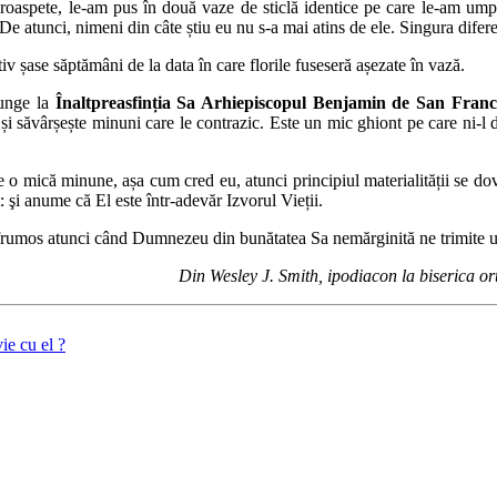
 proaspete, le-am pus în două vaze de sticlă identice pe care le-am um
De atunci, nimeni din câte știu eu nu s-a mai atins de ele. Singura difer
tiv șase săptămâni de la data în care florile fuseseră așezate în vază.
unge la
Înaltpreasfinția Sa Arhiepiscopul Benjamin de San Franc
și săvârșește minuni care le contrazic. Este un mic ghiont pe care ni-l 
te o mică minune, așa cum cred eu, atunci principiul materialității se
 şi anume că El este într-adevăr Izvorul Vieții.
rumos atunci când Dumnezeu din bunătatea Sa nemărginită ne trimite u
Din Wesley J. Smith, ipodiacon la biserica o
ie cu el ?