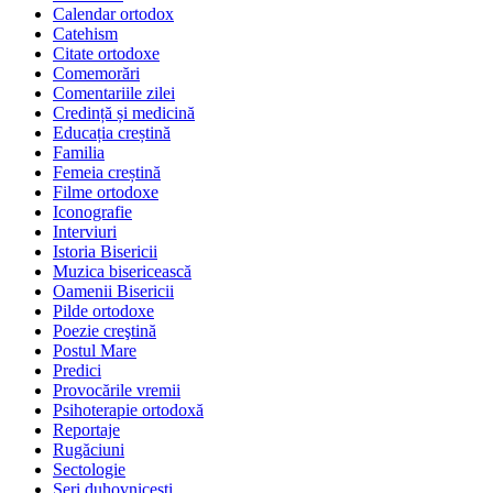
Calendar ortodox
Catehism
Citate ortodoxe
Comemorări
Comentariile zilei
Credință și medicină
Educația creștină
Familia
Femeia creștină
Filme ortodoxe
Iconografie
Interviuri
Istoria Bisericii
Muzica bisericească
Oamenii Bisericii
Pilde ortodoxe
Poezie creştină
Postul Mare
Predici
Provocările vremii
Psihoterapie ortodoxă
Reportaje
Rugăciuni
Sectologie
Seri duhovnicești