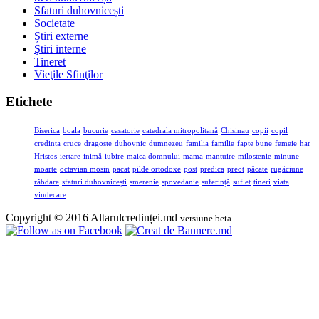
Sfaturi duhovnicești
Societate
Știri externe
Ştiri interne
Tineret
Vieţile Sfinţilor
Etichete
Biserica
boala
bucurie
casatorie
catedrala mitropolitană
Chisinau
copii
copil
credinta
cruce
dragoste
duhovnic
dumnezeu
familia
familie
fapte bune
femeie
har
Hristos
iertare
inimă
iubire
maica domnului
mama
mantuire
milostenie
minune
moarte
octavian mosin
pacat
pilde ortodoxe
post
predica
preot
păcate
rugăciune
răbdare
sfaturi duhovnicești
smerenie
spovedanie
suferinţă
suflet
tineri
viata
vindecare
Copyright © 2016 Altarulcredinței.md
versiune beta