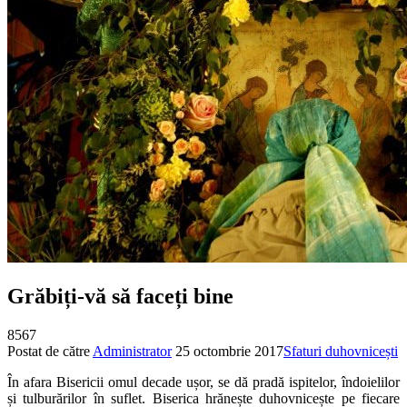
Grăbiți-vă să faceți bine
8567
Postat de către
Administrator
25 octombrie 2017
Sfaturi duhovnicești
În afara Bisericii omul decade ușor, se dă pradă ispitelor, îndoielilor
și tulburărilor în suflet. Biserica hrănește duhovnicește pe fiecare