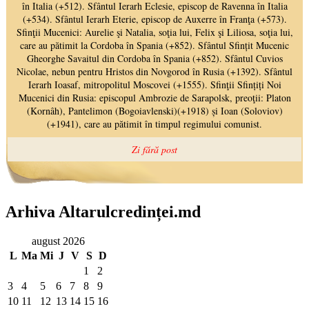
Arhiva Altarulcredinței.md
august 2026
L
Ma
Mi
J
V
S
D
1
2
3
4
5
6
7
8
9
10
11
12
13
14
15
16