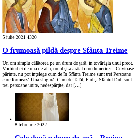
5 iulie 2021
4320
O frumoasă pildă despre Sfânta Treime
Un om simplu călătorea pe un drum de ţară, în tovărăşia unui preot.
Vorbind ei de una de alta, omul şi-a arătat o nedumerire: – Cuvioase
părinte, nu pot înţelege cum de în Sfânta Treime sunt trei Persoane
care formează Una singură. Cum de Tatăl, Fiul şi Sfântul Duh sunt
trei persoane unite, nedespărţite, dar […]
8 februarie 2022
Cele două pahare de apă ‒ Regina