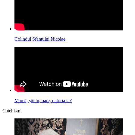
Colindul Sfantului Nicolae
Mamă, ştii tu, oare, datoria ta?
Catehism