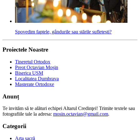
Spovedim faptele, gândurile sau stările sufleteşti?
Proiectele Noastre
Tineretul Ortodox
Preot Octavian Moșin
Biserica USM
Localitatea Dumbrava
Masterate Ortodoxe
Anunț
Te invităm să te alături echipei Altarul Credinţei! Trimite textele sau
fotografiile tale la adresa:
mosin.octavian@gmail.com
.
Categorii
Arta sacră