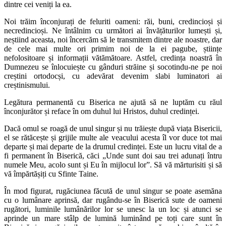
dintre cei veniți la ea.
Noi trăim înconjurați de feluriti oameni: răi, buni, credincioși și
necredincioși. Ne întâlnim cu următori ai învățăturilor lumești și,
neștiind aceasta, noi încercăm să le transmitem dintre ale noastre, dar
de cele mai multe ori primim noi de la ei pagube, științe
nefolositoare și informații vătămătoare. Astfel, credința noastră în
Dumnezeu se înlocuiește cu gânduri străine și socotindu-ne pe noi
creștini ortodocși, cu adevărat devenim slabi luminatori ai
creștinismului.
Legătura permanentă cu Biserica ne ajută să ne luptăm cu răul
înconjurător și reface în om duhul lui Hristos, duhul credinței.
Dacă omul se roagă de unul singur și nu trăiește după viața Bisericii,
el se rătăcește și grijile multe ale veacului acesta îl vor duce tot mai
departe și mai departe de la drumul credinței. Este un lucru vital de a
fi permanent în Biserică, căci „Unde sunt doi sau trei adunați întru
numele Meu, acolo sunt și Eu în mijlocul lor”. Să vă mărturisiti și să
vă împărtășiți cu Sfinte Taine.
În mod figurat, rugăciunea făcută de unul singur se poate asemăna
cu o lumânare aprinsă, dar rugându-se în Biserică sute de oameni
rugători, luminile lumânărilor lor se unesc la un loc și atunci se
aprinde un mare stâlp de lumină luminând pe toți care sunt în