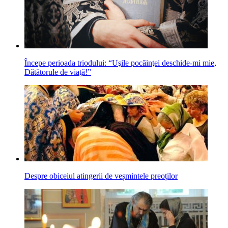
Începe perioada triodului: “Uşile pocăinţei deschide-mi mie,
Dătătorule de viaţă!”
Despre obiceiul atingerii de veșmintele preoților