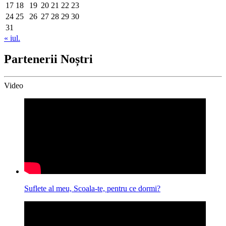
17
18
19
20
21
22
23
24
25
26
27
28
29
30
31
« iul.
Partenerii Noștri
Video
Suflete al meu, Scoala-te, pentru ce dormi?