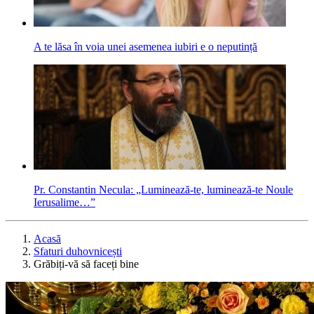
A te lăsa în voia unei asemenea iubiri e o neputință
Pr. Constantin Necula: „Luminează-te, luminează-te Noule
Ierusalime…”
Acasă
Sfaturi duhovnicești
Grăbiți-vă să faceți bine