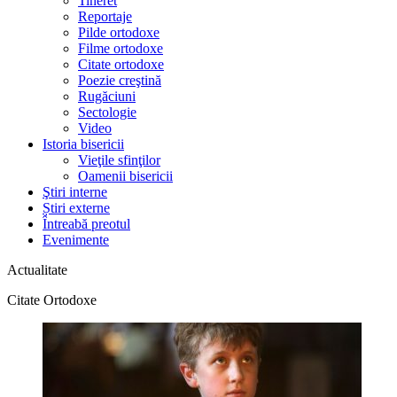
Tineret
Reportaje
Pilde ortodoxe
Filme ortodoxe
Citate ortodoxe
Poezie creştină
Rugăciuni
Sectologie
Video
Istoria bisericii
Vieţile sfinţilor
Oamenii bisericii
Ştiri interne
Știri externe
Întreabă preotul
Evenimente
Actualitate
Citate Ortodoxe