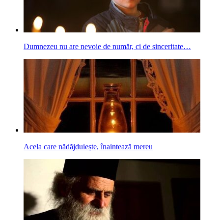
Dumnezeu nu are nevoie de număr, ci de sinceritate…
Acela care nădăjduiește, înaintează mereu