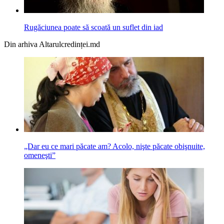
Rugăciunea poate să scoată un suflet din iad
Din arhiva Altarulcredinței.md
„Dar eu ce mari păcate am? Acolo, nişte păcate obişnuite,
omeneşti”