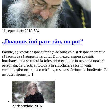
11 septembrie 2018
584
„Doamne, îmi pare rău, nu pot”
Părinte, aţi vorbit despre suferinţa de bunăvoie şi despre ce trebuie
să facem ca să atragem harul lui Dumnezeu asupra noastră.
Intrebarea mea se referă la folosirea metaniilor în nevoinţa noastră
personală, ca preoţi, şi totodată la introducerea lor în viaţa
credincioşilor noştri, ca o mică expresie a suferinţei de bunăvoie. Ce
ne puteţi spune […]
27 decembrie 2016