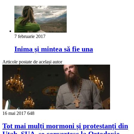
7 februarie 2017
Inima şi mintea să fie una
Articole postate de același autor
16 mai 2017
648
Tot mai mulți mormoni și protestanți din
Utah, SUA, se convertesc la Ortodoxie