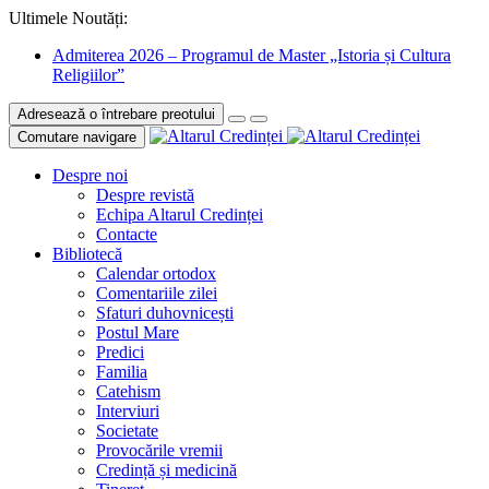
Ultimele Noutăți:
Admiterea 2026 – Programul de Master „Istoria și Cultura
Religiilor”
Adresează o întrebare preotului
Comutare navigare
Despre noi
Despre revistă
Echipa Altarul Credinței
Contacte
Bibliotecă
Calendar ortodox
Comentariile zilei
Sfaturi duhovnicești
Postul Mare
Predici
Familia
Catehism
Interviuri
Societate
Provocările vremii
Credință și medicină