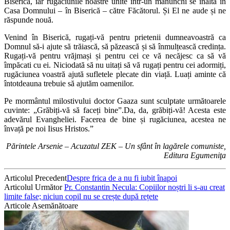
Biserică, iar rugăciunile noastre unite într-un mănunchi se înaltă în
Casa Domnului – în Biserică – către Făcătorul. Și El ne aude și ne
răspunde nouă.
Venind în Biserică, rugați-vă pentru prietenii dumneavoastră ca
Domnul să-i ajute să trăiască, să păzească și să înmulțească credința.
Rugați-vă pentru vrăjmași și pentru cei ce vă necăjesc ca să vă
împăcati cu ei. Niciodată să nu uitați să vă rugați pentru cei adormiți,
rugăciunea voastră ajută sufletele plecate din viață. Luați aminte că
întotdeauna trebuie să ajutăm oamenilor.
Pe mormântul milostivului doctor Gaaza sunt sculptate următoarele
cuvinte: „Grăbiți-vă să faceți bine”.Da, da, grăbiți-vă! Acesta este
adevărul Evangheliei. Facerea de bine și rugăciunea, acestea ne
învață pe noi Iisus Hristos.”
Părintele Arsenie – Acuzatul ZEK – Un sfânt în lagărele comuniste,
Editura Egumeniţa
Articolul Precedent
Despre frica de a nu fi iubit înapoi
Articolul Următor
Pr. Constantin Necula: Copiilor noștri li s-au creat
limite false; niciun copil nu se crește după rețete
Articole Asemănătoare