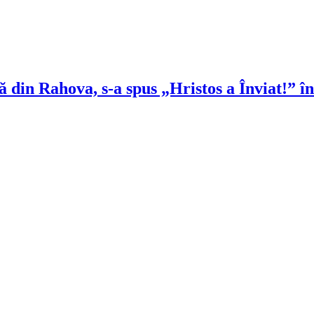
că din Rahova, s-a spus „Hristos a Înviat!” 
!