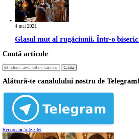
4 mai 2021
Glasul mut al rugăciunii. Într-o biseri
Caută articole
Căută
Alătură-te canalulului nostru de Telegram
Recomandările zilei