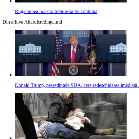
Rugăciunea noastră trebuie să fie continuă
Din arhiva Altarulcredinței.md
Donald Trump, președintele SUA, cere redeschiderea imediată a 