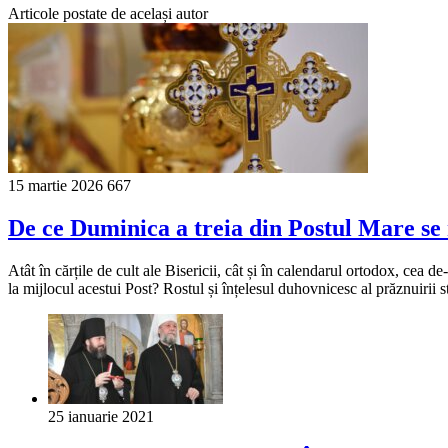
Articole postate de același autor
15 martie 2026
667
De ce Duminica a treia din Postul Mare se 
Atât în cărțile de cult ale Bisericii, cât și în calendarul ortodox, cea
la mijlocul acestui Post? Rostul și înțelesul duhovnicesc al prăznuirii s
25 ianuarie 2021