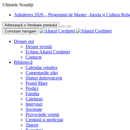
Ultimele Noutăți:
Admiterea 2026 – Programul de Master „Istoria și Cultura Relig
Adresează o întrebare preotului
Comutare navigare
Despre noi
Despre revistă
Echipa Altarul Credinței
Contacte
Bibliotecă
Calendar ortodox
Comentariile zilei
Sfaturi duhovnicești
Postul Mare
Predici
Familia
Catehism
Interviuri
Societate
Provocările vremii
Credință și medicină
Tineret