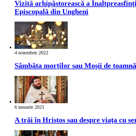
Vizită arhipăstorească a Înaltpreasfinț
Episcopală din Ungheni
4 noiembrie 2022
Sâmbăta morților sau Moșii de toamnă –
6 ianuarie 2021
A trăi în Hristos sau despre viaţa cu se