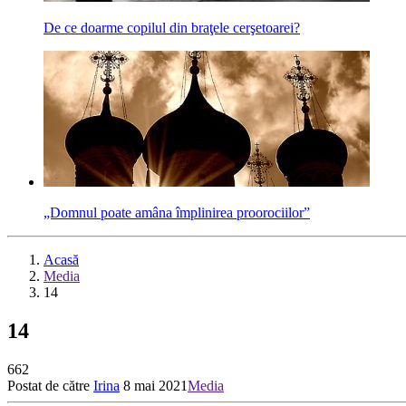
De ce doarme copilul din braţele cerşetoarei?
„Domnul poate amâna împlinirea proorociilor”
Acasă
Media
14
14
662
Postat de către
Irina
8 mai 2021
Media