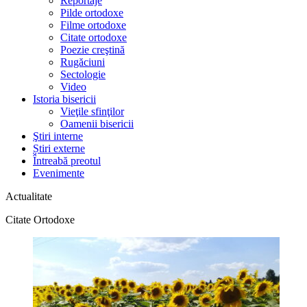
Reportaje
Pilde ortodoxe
Filme ortodoxe
Citate ortodoxe
Poezie creştină
Rugăciuni
Sectologie
Video
Istoria bisericii
Vieţile sfinţilor
Oamenii bisericii
Ştiri interne
Știri externe
Întreabă preotul
Evenimente
Actualitate
Citate Ortodoxe