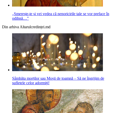
„Smereşte-te şi vei vedea că nenoricirile tale se vor preface în
odihnă…”
Din arhiva Altarulcredinței.md
Sâmbăta morților sau Moșii de toamnă – Să ne îngrijim de
sufletele celor adormiți!