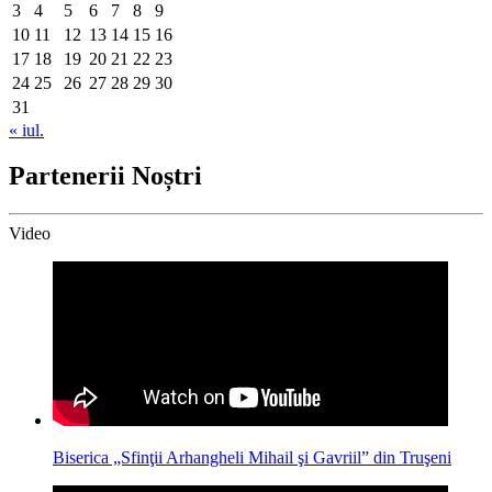
3
4
5
6
7
8
9
10
11
12
13
14
15
16
17
18
19
20
21
22
23
24
25
26
27
28
29
30
31
« iul.
Partenerii Noștri
Video
Biserica „Sfinţii Arhangheli Mihail şi Gavriil” din Truşeni