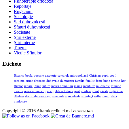
Psihoterapie ortodoxă
Reportaje
Rugăciuni
Sectologie
Seri duhovnicești
Sfaturi duhovnicești
Societate
Știri externe
Ştiri interne
Tineret
Vieţile Sfinţilor
Etichete
Biserica
boala
bucurie
casatorie
catedrala mitropolitană
Chisinau
copii
copil
credinta
cruce
dragoste
duhovnic
dumnezeu
familia
familie
fapte bune
femeie
har
Hristos
iertare
inimă
iubire
maica domnului
mama
mantuire
milostenie
minune
moarte
octavian mosin
pacat
pilde ortodoxe
post
predica
preot
păcate
rugăciune
răbdare
sfaturi duhovnicești
smerenie
spovedanie
suferinţă
suflet
tineri
viata
vindecare
Copyright © 2016 Altarulcredinței.md
versiune beta