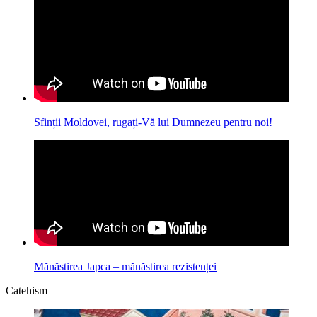
Sfinții Moldovei, rugați-Vă lui Dumnezeu pentru noi!
Mănăstirea Japca – mănăstirea rezistenței
Catehism