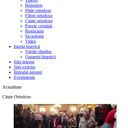
Tineret
Reportaje
Pilde ortodoxe
Filme ortodoxe
Citate ortodoxe
Poezie creştină
Rugăciuni
Sectologie
Video
Istoria bisericii
Vieţile sfinţilor
Oamenii bisericii
Ştiri interne
Știri externe
Întreabă preotul
Evenimente
Actualitate
Citate Ortodoxe