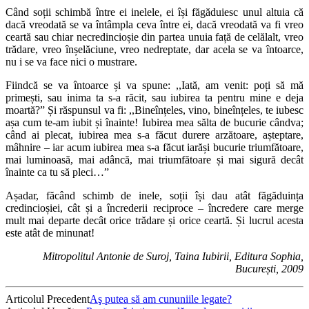
Când soții schimbă între ei inelele, ei își făgăduiesc unul altuia că
dacă vreodată se va întâmpla ceva între ei, dacă vreodată va fi vreo
ceartă sau chiar necredincioșie din partea unuia față de celălalt, vreo
trădare, vreo înșelăciune, vreo nedreptate, dar acela se va întoarce,
nu i se va face nici o mustrare.
Fiindcă se va întoarce și va spune: ,,Iată, am venit: poți să mă
primești, sau inima ta s-a răcit, sau iubirea ta pentru mine e deja
moartă?” Și răspunsul va fi: ,,Bineînțeles, vino, bineînțeles, te iubesc
așa cum te-am iubit și înainte! Iubirea mea sălta de bucurie cândva;
când ai plecat, iubirea mea s-a făcut durere arzătoare, așteptare,
mâhnire – iar acum iubirea mea s-a făcut iarăși bucurie triumfătoare,
mai luminoasă, mai adâncă, mai triumfătoare și mai sigură decât
înainte ca tu să pleci…”
Așadar, făcând schimb de inele, soții își dau atât făgăduința
credincioșiei, cât și a încrederii reciproce – încredere care merge
mult mai departe decât orice trădare și orice ceartă. Și lucrul acesta
este atât de minunat!
Mitropolitul Antonie de Suroj, Taina Iubirii, Editura Sophia,
București, 2009
Articolul Precedent
Aş putea să am cununiile legate?