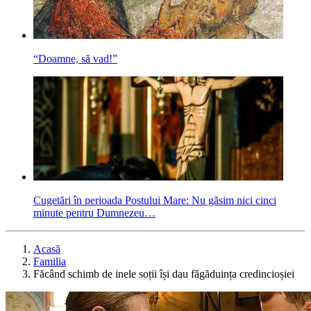
“Doamne, să vad!”
Cugetări în perioada Postului Mare: Nu găsim nici cinci
minute pentru Dumnezeu…
Acasă
Familia
Făcând schimb de inele soții își dau făgăduința credincioșiei