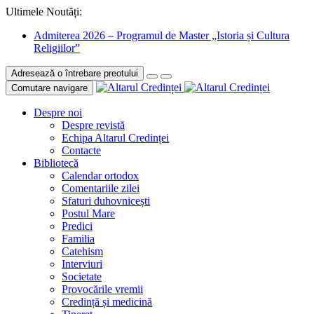
Ultimele Noutăți:
Admiterea 2026 – Programul de Master „Istoria și Cultura
Religiilor”
Adresează o întrebare preotului
Comutare navigare
Despre noi
Despre revistă
Echipa Altarul Credinței
Contacte
Bibliotecă
Calendar ortodox
Comentariile zilei
Sfaturi duhovnicești
Postul Mare
Predici
Familia
Catehism
Interviuri
Societate
Provocările vremii
Credință și medicină