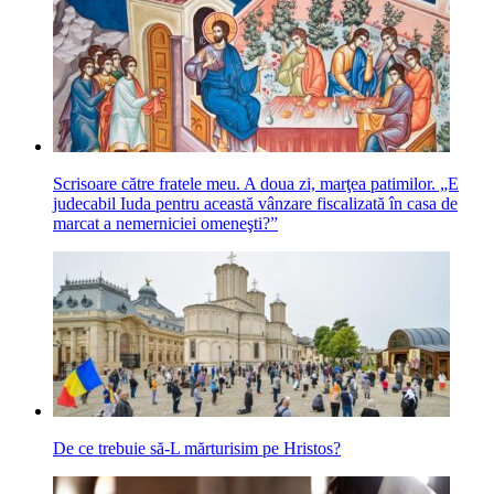
Scrisoare către fratele meu. A doua zi, marţea patimilor. „E
judecabil Iuda pentru această vânzare fiscalizată în casa de
marcat a nemerniciei omeneşti?”
De ce trebuie să-L mărturisim pe Hristos?