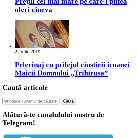
Preţul cel mai mare pe care-l putea
oferi cineva
22 iulie 2019
Pelerinaj cu prilejul cinstirii icoanei
Maicii Domnului „Trihirusa”
Caută articole
Căută
Alătură-te canalulului nostru de
Telegram!