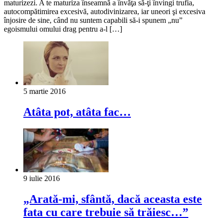
maturizezi. A te maturiza înseamnă a învăţa să-ţi învingi trufia,
autocompătimirea excesivă, autodivinizarea, iar uneori şi excesiva
înjosire de sine, când nu suntem capabili să-i spunem „nu”
egoismului omului drag pentru a-l […]
5 martie 2016
Atâta pot, atâta fac…
9 iulie 2016
„Arată-mi, sfântă, dacă aceasta este
fata cu care trebuie să trăiesc…”