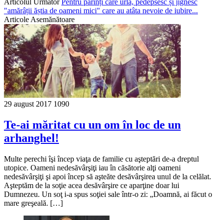
Articolul Următor
Pentru părinți care urlă, pedepsesc și jignesc
"amărâții ăștia de oameni mici" care au atâta nevoie de iubire...
Articole Asemănătoare
29 august 2017
1090
Te-ai măritat cu un om în loc de un
arhanghel!
Multe perechi îşi încep viaţa de familie cu aşteptări de-a dreptul
utopice. Oameni nedesăvârşiţi iau în căsătorie alţi oameni
nedesăvârşiţi şi apoi încep să aşteăte desăvârşirea unul de la celălat.
Aşteptăm de la soţie acea desăvârşire ce aparţine doar lui
Dumnezeu. Un soţ i-a spus soţiei sale într-o zi: „Doamnă, ai făcut o
mare greşeală. […]