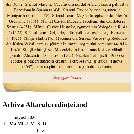
Arhiva Altarulcredinței.md
august 2026
L
Ma
Mi
J
V
S
D
1
2