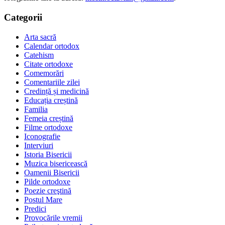
Categorii
Arta sacră
Calendar ortodox
Catehism
Citate ortodoxe
Comemorări
Comentariile zilei
Credință și medicină
Educația creștină
Familia
Femeia creștină
Filme ortodoxe
Iconografie
Interviuri
Istoria Bisericii
Muzica bisericească
Oamenii Bisericii
Pilde ortodoxe
Poezie creştină
Postul Mare
Predici
Provocările vremii