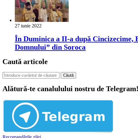
27 iunie 2022
În Duminica a II-a după Cincizecime, E
Domnului” din Soroca
Caută articole
Căută
Alătură-te canalulului nostru de Telegram
Recomandările zilei