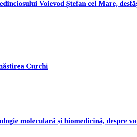
edinciosului Voievod Ștefan cel Mare, desfăș
ănăstirea Curchi
ologie moleculară și biomedicină, despre v