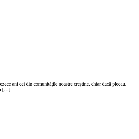
ezece ani cei din comunitățile noastre creștine, chiar dacă plecau,
ia […]