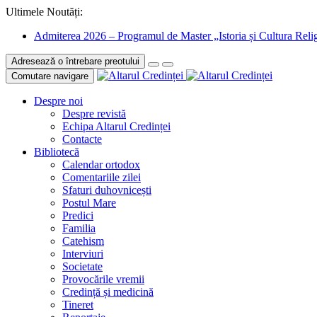
Ultimele Noutăți:
Admiterea 2026 – Programul de Master „Istoria și Cultura Relig
Adresează o întrebare preotului
Comutare navigare
Despre noi
Despre revistă
Echipa Altarul Credinței
Contacte
Bibliotecă
Calendar ortodox
Comentariile zilei
Sfaturi duhovnicești
Postul Mare
Predici
Familia
Catehism
Interviuri
Societate
Provocările vremii
Credință și medicină
Tineret