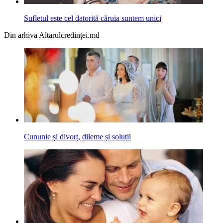
Sufletul este cel datorită căruia suntem unici
Din arhiva Altarulcredinței.md
Cununie și divorț, dileme și soluții