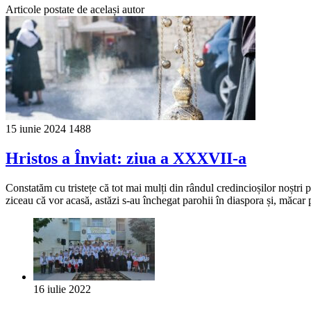
Articole postate de același autor
15 iunie 2024
1488
Hristos a Înviat: ziua a XXXVII-a
Constatăm cu tristețe că tot mai mulți din rândul credincioșilor noștri 
ziceau că vor acasă, astăzi s-au închegat parohii în diaspora și, măcar
16 iulie 2022