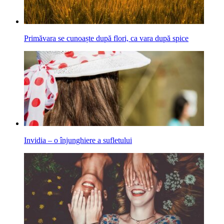
Primăvara se cunoaște după flori, ca vara după spice
Invidia – o înjunghiere a sufletului