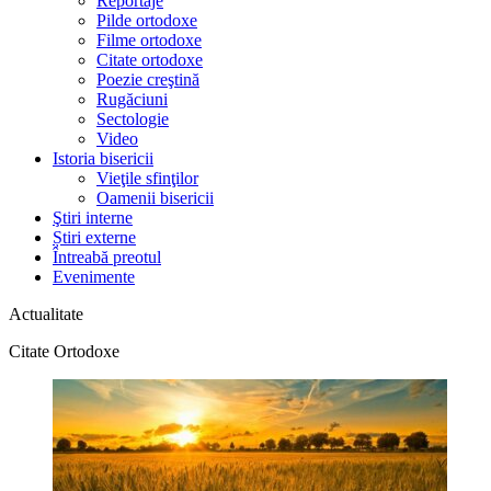
Reportaje
Pilde ortodoxe
Filme ortodoxe
Citate ortodoxe
Poezie creştină
Rugăciuni
Sectologie
Video
Istoria bisericii
Vieţile sfinţilor
Oamenii bisericii
Ştiri interne
Știri externe
Întreabă preotul
Evenimente
Actualitate
Citate Ortodoxe