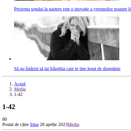
Prezenţa soţului la naştere este o inovaţie a vremurilor noastre lib
Să nu întârzii să tai frânghia care te ţine legat de duşmănie
Acasă
Media
1-42
1-42
80
Postat de către
Irina
28 aprilie 2023
Media