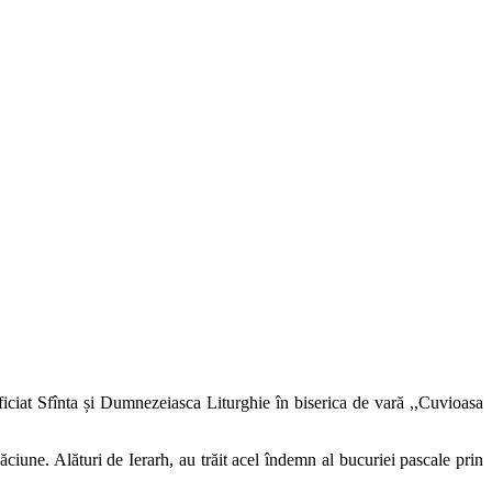
ciat Sfînta și Dumnezeiasca Liturghie în biserica de vară ,,Cuvioasa
une. Alături de Ierarh, au trăit acel îndemn al bucuriei pascale prin