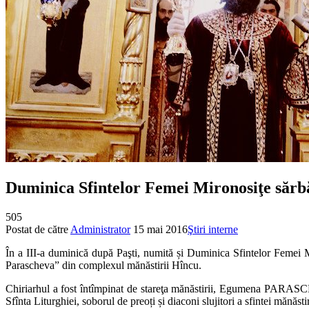
Duminica Sfintelor Femei Mironosiţe sărb
505
Postat de către
Administrator
15 mai 2016
Ştiri interne
În a III-a duminică după Paşti, numită și Duminica Sfintelor Femei 
Parascheva” din complexul mănăstirii Hîncu.
Chiriarhul a fost întîmpinat de stareţa mănăstirii, Egumena PARASCHE
Sfînta Liturghiei, soborul de preoți și diaconi slujitori a sfintei mănăstir