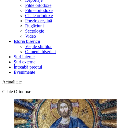
Reportaje
Pilde ortodoxe
Filme ortodoxe
Citate ortodoxe
Poezie creştină
Rugăciuni
Sectologie
Video
Istoria bisericii
Vieţile sfinţilor
Oamenii bisericii
Ştiri interne
Știri externe
Întreabă preotul
Evenimente
Actualitate
Citate Ortodoxe