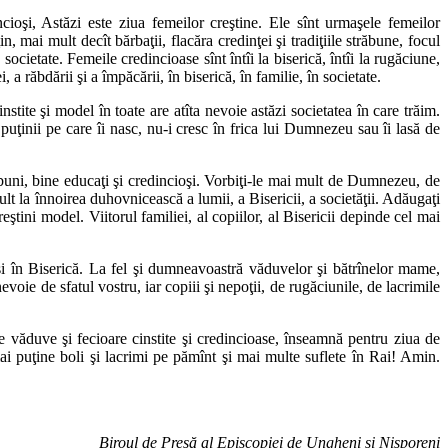
ncioşi, Astăzi este ziua femeilor creştine. Ele sînt urmaşele femeilor
, mai mult decît bărbaţii, flacăra credinţei şi tradiţiile străbune, focul
societate. Femeile credincioase sînt întîi la biserică, întîi la rugăciune,
, a răbdării şi a împăcării, în biserică, în familie, în societate.
tite şi model în toate are atîta nevoie astăzi societatea în care trăim.
puţinii pe care îi nasc, nu-i cresc în frica lui Dumnezeu sau îi lasă de
 buni, bine educaţi şi credincioşi. Vorbiţi-le mai mult de Dumnezeu, de
ult la înnoirea duhovnicească a lumii, a Bisericii, a societăţii. Adăugaţi
ştini model. Viitorul familiei, al copiilor, al Bisericii depinde cel mai
 şi în Biserică. La fel şi dumneavoastră văduvelor şi bătrînelor mame,
voie de sfatul vostru, iar copiii şi nepoţii, de rugăciunile, de lacrimile
ăduve şi fecioare cinstite şi credincioase, înseamnă pentru ziua de
mai puţine boli şi lacrimi pe pămînt şi mai multe suflete în Rai! Amin.
Biroul de Presă al Episcopiei de Ungheni şi Nisporeni