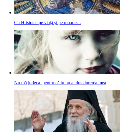
Cu Hristos e pe viaţă şi pe moarte…
Nu mă judeca, pentru că tu nu ai dus durerea mea