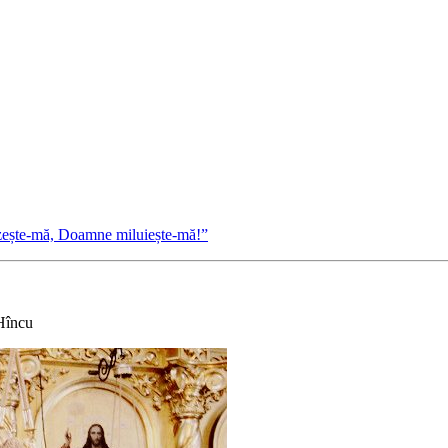
ăzește-mă, Doamne miluiește-mă!”
 Hîncu