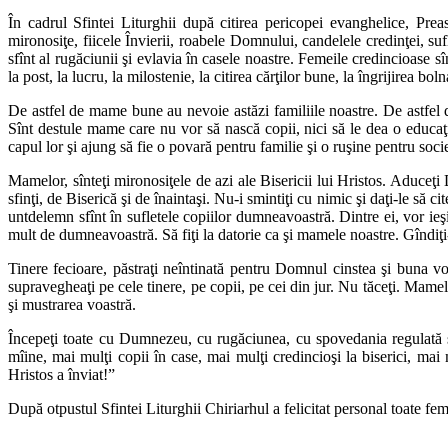
În cadrul Sfintei Liturghii după citirea pericopei evanghelice, Preas
mironosiţe, fiicele Învierii, roabele Domnului, candelele credinţei, sufl
sfînt al rugăciunii şi evlavia în casele noastre. Femeile credincioase sîn
la post, la lucru, la milostenie, la citirea cărţilor bune, la îngrijirea bo
De astfel de mame bune au nevoie astăzi familiile noastre. De astfel de
Sînt destule mame care nu vor să nască copii, nici să le dea o educaţie
capul lor şi ajung să fie o povară pentru familie şi o ruşine pentru socie
Mamelor, sînteţi mironosiţele de azi ale Bisericii lui Hristos. Aduceţ
sfinţi, de Biserică şi de înaintaşi. Nu-i smintiţi cu nimic şi daţi-le să
untdelemn sfînt în sufletele copiilor dumneavoastră. Dintre ei, vor ieşi
mult de dumneavoastră. Să fiţi la datorie ca şi mamele noastre. Gîndiţ
Tinere fecioare, păstraţi neîntinată pentru Domnul cinstea şi buna vo
supravegheaţi pe cele tinere, pe copii, pe cei din jur. Nu tăceţi. Mamele
şi mustrarea voastră.
Începeţi toate cu Dumnezeu, cu rugăciunea, cu spovedania regulată 
mîine, mai mulţi copii în case, mai mulţi credincioşi la biserici, mai
Hristos a înviat!”
După otpustul Sfintei Liturghii Chiriarhul a felicitat personal toate feme