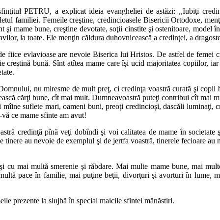
finţitul PETRU, a explicat ideia evangheliei de astăzi: ,,Iubiţi credi
etul familiei. Femeile creştine, credincioasele Bisericii Ortodoxe, menţin
t şi mame bune, creştine devotate, soţii cinstite şi ostenitoare, model în 
lnavilor, la toate. Ele menţin căldura duhovnicească a credinţei, a dragostei
 fiice evlavioase are nevoie Biserica lui Hristos. De astfel de femei cins
 creştină bună. Sînt atîtea mame care îşi ucid majoritatea copiilor, iar 
tate.
i Domnului, nu miresme de mult preţ, ci credinţa voastră curată şi copii
 citească cărţi bune, cît mai mult. Dumneavoastră puteţi contribui cît mai m
 mîine suflete mari, oameni buni, preoţi credincioşi, dascăli luminaţi, cre
i-vă ce mame sfinte am avut!
astră credinţă pînă veţi dobîndi şi voi calitatea de mame în societate
 tinere au nevoie de exemplul şi de jertfa voastră, tinerele fecioare au ne
şi cu mai multă smerenie şi răbdare. Mai multe mame bune, mai multe v
 multă pace în familie, mai puţine beţii, divorţuri şi avorturi în lume, 
ile prezente la slujbă în special maicile sfintei mănăstiri.