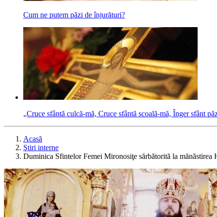
Cum ne putem păzi de înjurături?
„Cruce sfântă culcă-mă, Cruce sfântă scoală-mă, Înger sfânt p
Acasă
Ştiri interne
Duminica Sfintelor Femei Mironosiţe sărbătorită la mănăstirea