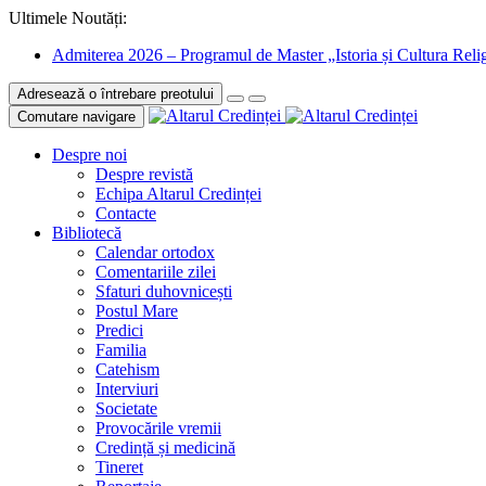
Ultimele Noutăți:
Admiterea 2026 – Programul de Master „Istoria și Cultura Relig
Adresează o întrebare preotului
Comutare navigare
Despre noi
Despre revistă
Echipa Altarul Credinței
Contacte
Bibliotecă
Calendar ortodox
Comentariile zilei
Sfaturi duhovnicești
Postul Mare
Predici
Familia
Catehism
Interviuri
Societate
Provocările vremii
Credință și medicină
Tineret