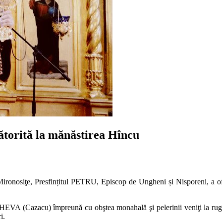
ătorită la mănăstirea Hîncu
Mironosiţe, Presfințitul PETRU, Episcop de Ungheni și Nisporeni, a ofi
VA (Cazacu) împreună cu obştea monahală şi pelerinii veniţi la rugăci
i.