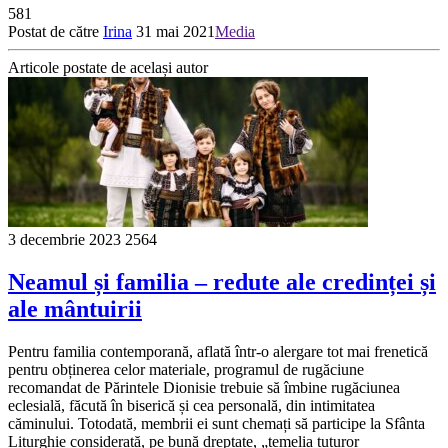
581
Postat de către
Irina
31 mai 2021
Media
Articole postate de același autor
3 decembrie 2023
2564
Neamul și familia – redute ale credinței și
ale mântuirii
Pentru familia contemporană, aflată într-o alergare tot mai frenetică
pentru obținerea celor materiale, programul de rugăciune
recomandat de Părintele Dionisie trebuie să îmbine rugăciunea
eclesială, făcută în biserică și cea personală, din intimitatea
căminului. Totodată, membrii ei sunt chemați să participe la Sfânta
Liturghie considerată, pe bună dreptate, „temelia tuturor