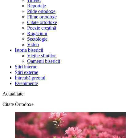
Tineret
Reportaje
Pilde ortodoxe
Filme ortodoxe
Citate ortodoxe
Poezie creştină
Rugăciuni
Sectologie
Video
Istoria bisericii
Vieţile sfinţilor
Oamenii bisericii
Ştiri interne
Știri externe
Întreabă preotul
Evenimente
Actualitate
Citate Ortodoxe