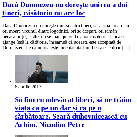
Dacă Dumnezeu nu doreşte unirea a doi
tineri, căsătoria nu are loc
Dacă Dumnezeu nu doreşte unirea a doi tineri, căsătoria nu are loc:
ori moare vreunul dintre logodnici, ori se des­part, ori rămân
necăsătoriţi şi astfel nu se mai ajunge la taina căsătoriei. Dacă se
ajunge însă la căsătorie, înseamnă că aceasta este acceptată de
Dumnezeu: fie că unirea este bineplăcută Lui, fie că este doar […]
6 aprilie 2017
Să fim cu adevărat liberi, să ne trăim
viața ca pe un dar și ca pe o
sărbătoare. Seară duhovnicească cu
Arhim. Nicodim Petre