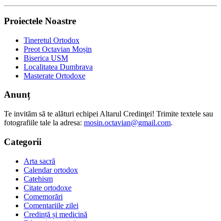
Proiectele Noastre
Tineretul Ortodox
Preot Octavian Moșin
Biserica USM
Localitatea Dumbrava
Masterate Ortodoxe
Anunț
Te invităm să te alături echipei Altarul Credinţei! Trimite textele sau
fotografiile tale la adresa:
mosin.octavian@gmail.com
.
Categorii
Arta sacră
Calendar ortodox
Catehism
Citate ortodoxe
Comemorări
Comentariile zilei
Credință și medicină