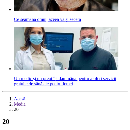
Ce seamănă omul, aceea va şi secera
Un medic și un preot își dau mâna pentru a oferi servicii
gratuite de sănătate pentru femei
Acasă
Media
20
20