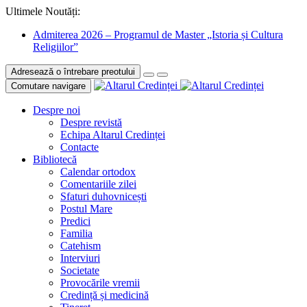
Ultimele Noutăți:
Admiterea 2026 – Programul de Master „Istoria și Cultura
Religiilor”
Adresează o întrebare preotului
Comutare navigare
Despre noi
Despre revistă
Echipa Altarul Credinței
Contacte
Bibliotecă
Calendar ortodox
Comentariile zilei
Sfaturi duhovnicești
Postul Mare
Predici
Familia
Catehism
Interviuri
Societate
Provocările vremii
Credință și medicină