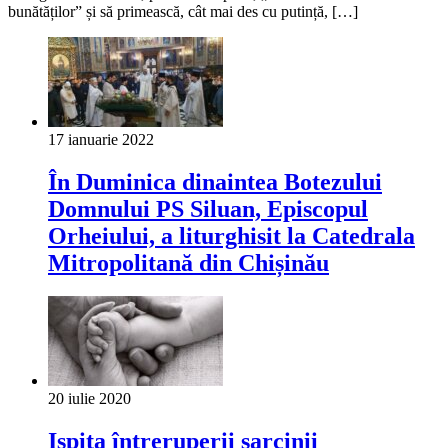
bunătăților” și să primească, cât mai des cu putință, […]
17 ianuarie 2022
În Duminica dinaintea Botezului
Domnului PS Siluan, Episcopul
Orheiului, a liturghisit la Catedrala
Mitropolitană din Chișinău
20 iulie 2020
Ispita întreruperii sarcinii