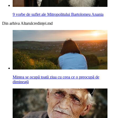
9 vorbe de suflet ale Mitropolitului Bartolomeu Anania
Din arhiva Altarulcredinței.md
Mintea se ocupă toată ziua cu ceea ce o preocupă de
dimineață