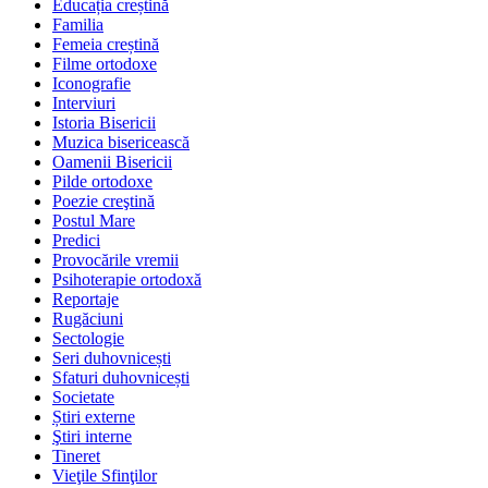
Educația creștină
Familia
Femeia creștină
Filme ortodoxe
Iconografie
Interviuri
Istoria Bisericii
Muzica bisericească
Oamenii Bisericii
Pilde ortodoxe
Poezie creştină
Postul Mare
Predici
Provocările vremii
Psihoterapie ortodoxă
Reportaje
Rugăciuni
Sectologie
Seri duhovnicești
Sfaturi duhovnicești
Societate
Știri externe
Ştiri interne
Tineret
Vieţile Sfinţilor