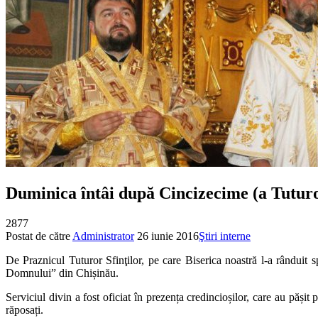
Duminica întâi după Cincizecime (a Tuturor
2877
Postat de către
Administrator
26 iunie 2016
Ştiri interne
De Praznicul Tuturor Sfinţilor, pe care Biserica noastră l-a rânduit
Domnului” din Chișinău.
Serviciul divin a fost oficiat în prezența credincioșilor, care au păși
răposați.