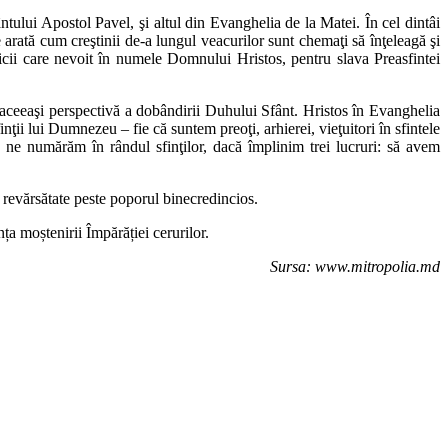
ului Apostol Pavel, şi altul din Evanghelia de la Matei. În cel dintâi
 arată cum creştinii de-a lungul veacurilor sunt chemaţi să înţeleagă şi
tnicii care nevoit în numele Domnului Hristos, pentru slava Preasfintei
n aceeaşi perspectivă a dobândirii Duhului Sfânt. Hristos în Evanghelia
ţii lui Dumnezeu – fie că suntem preoţi, arhierei, vieţuitori în sfintele
 ne numărăm în rândul sfinţilor, dacă împlinim trei lucruri: să avem
 revărsătate peste poporul binecredincios.
ța moștenirii Împărăției cerurilor.
Sursa: www.mitropolia.md