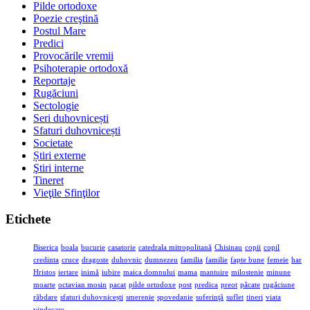
Pilde ortodoxe
Poezie creştină
Postul Mare
Predici
Provocările vremii
Psihoterapie ortodoxă
Reportaje
Rugăciuni
Sectologie
Seri duhovnicești
Sfaturi duhovnicești
Societate
Știri externe
Ştiri interne
Tineret
Vieţile Sfinţilor
Etichete
Biserica
boala
bucurie
casatorie
catedrala mitropolitană
Chisinau
copii
copil
credinta
cruce
dragoste
duhovnic
dumnezeu
familia
familie
fapte bune
femeie
har
Hristos
iertare
inimă
iubire
maica domnului
mama
mantuire
milostenie
minune
moarte
octavian mosin
pacat
pilde ortodoxe
post
predica
preot
păcate
rugăciune
răbdare
sfaturi duhovnicești
smerenie
spovedanie
suferinţă
suflet
tineri
viata
vindecare