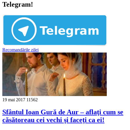
Telegram!
Recomandările zilei
19 mai 2017
11562
Sfântul Ioan Gură de Aur – aflaţi cum se
căsătoreau cei vechi şi faceţi ca ei!