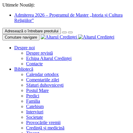
Ultimele Noutăți:
Admiterea 2026 – Programul de Master „Istoria și Cultura
Religiilor”
Adresează o întrebare preotului
Comutare navigare
Despre noi
Despre revistă
Echipa Altarul Credinței
Contacte
Bibliotecă
Calendar ortodox
Comentariile zilei
Sfaturi duhovnicești
Postul Mare
Predici
Familia
Catehism
Interviuri
Societate
Provocările vremii
Credință și medicină