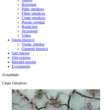
Tineret
Reportaje
Pilde ortodoxe
Filme ortodoxe
Citate ortodoxe
Poezie creştină
Rugăciuni
Sectologie
Video
Istoria bisericii
Vieţile sfinţilor
Oamenii bisericii
Ştiri interne
Știri externe
Întreabă preotul
Evenimente
Actualitate
Citate Ortodoxe