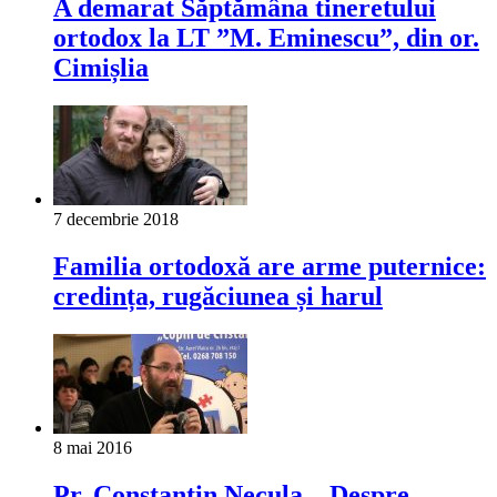
A demarat Săptămâna tineretului
ortodox la LT ”M. Eminescu”, din or.
Cimișlia
7 decembrie 2018
Familia ortodoxă are arme puternice:
credința, rugăciunea și harul
8 mai 2016
Pr. Constantin Necula – Despre