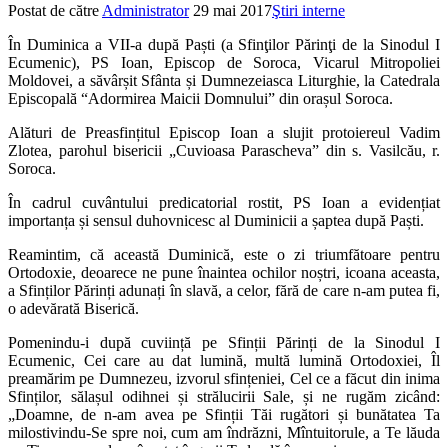
Postat de către
Administrator
29 mai 2017
Ştiri interne
În Duminica a VII-a după Paști (a Sfinţilor Părinţi de la Sinodul I
Ecumenic), PS Ioan, Episcop de Soroca, Vicarul Mitropoliei
Moldovei, a săvârșit Sfânta și Dumnezeiasca Liturghie, la Catedrala
Episcopală “Adormirea Maicii Domnului” din orașul Soroca.
Alături de Preasfințitul Episcop Ioan a slujit protoiereul Vadim
Zlotea, parohul bisericii „Cuvioasa Parascheva” din s. Vasilcău, r.
Soroca.
În cadrul cuvântului predicatorial rostit, PS Ioan a evidențiat
importanța și sensul duhovnicesc al Duminicii a șaptea după Paști.
Reamintim, că această Duminică, este o zi triumfătoare pentru
Ortodoxie, deoarece ne pune înaintea ochilor noștri, icoana aceasta,
a Sfinților Părinți adunați în slavă, a celor, fără de care n-am putea fi,
o adevărată Biserică.
Pomenindu-i după cuviință pe Sfinții Părinți de la Sinodul I
Ecumenic, Cei care au dat lumină, multă lumină Ortodoxiei, Îl
preamărim pe Dumnezeu, izvorul sfințeniei, Cel ce a făcut din inima
Sfinților, sălașul odihnei și strălucirii Sale, și ne rugăm zicând:
„Doamne, de n-am avea pe Sfinții Tăi rugători și bunătatea Ta
milostivindu-Se spre noi, cum am îndrăzni, Mîntuitorule, a Te lăuda