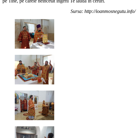
pe Tine, pe carele neîncetat îngerii Te laudă în ceruri.
Sursa: http://ioanmosnegutu.info/