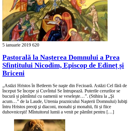
5 ianuarie 2019
620
Pastorală la Nașterea Domnului a Prea
Sfințitului Nicodim, Episcop de Edineț și
Briceni
„Astăzi Hristos în Betleem Se naşte din Fecioară. Astăzi Cel fără de
început Se începe și Cuvîntul Se întrupează. Puterile cerurilor se
bucură și pămîntul cu oamenii se veseleşte…”. (Stihira la „Şi
acum…” de la Laude, Utrenia praznicului Naşterii Domnului) Iubiţi
întru Hristos preoţi şi diaconi, monahi şi monahii, fii și fiice
duhovniceşti! Mîntuitorul lumii a venit pe pămînt pentru […]