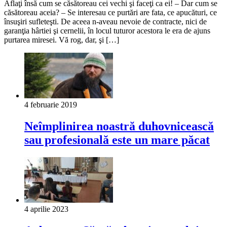
Aflaţi însă cum se căsătoreau cei vechi şi faceţi ca ei! – Dar cum se
căsătoreau aceia? – Se interesau ce purtări are fata, ce apucături, ce
însuşiri sufleteşti. De aceea n-aveau nevoie de contracte, nici de
garanţia hârtiei şi cernelii, în locul tuturor acestora le era de ajuns
purtarea miresei. Vă rog, dar, şi […]
4 februarie 2019
Neîmplinirea noastră duhovnicească
sau profesională este un mare păcat
4 aprilie 2023