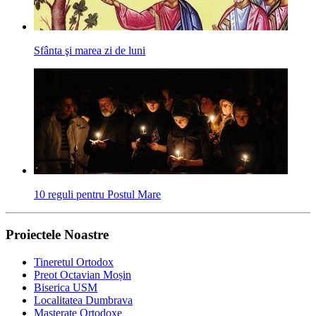
Sfânta şi marea zi de luni
10 reguli pentru Postul Mare
Proiectele Noastre
Tineretul Ortodox
Preot Octavian Moșin
Biserica USM
Localitatea Dumbrava
Masterate Ortodoxe