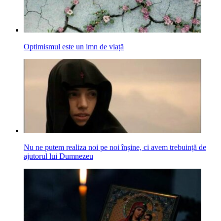
Optimismul este un imn de viață
Nu ne putem realiza noi pe noi înşine, ci avem trebuinţă de
ajutorul lui Dumnezeu