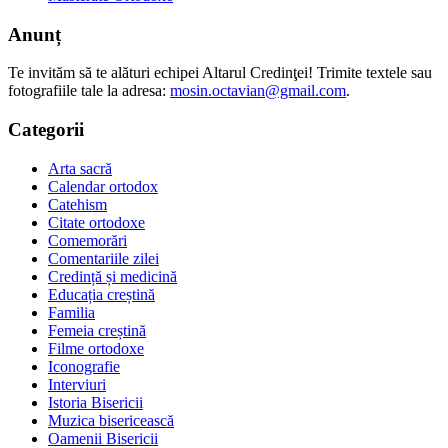
Anunț
Te invităm să te alături echipei Altarul Credinţei! Trimite textele sau
fotografiile tale la adresa:
mosin.octavian@gmail.com
.
Categorii
Arta sacră
Calendar ortodox
Catehism
Citate ortodoxe
Comemorări
Comentariile zilei
Credință și medicină
Educația creștină
Familia
Femeia creștină
Filme ortodoxe
Iconografie
Interviuri
Istoria Bisericii
Muzica bisericească
Oamenii Bisericii