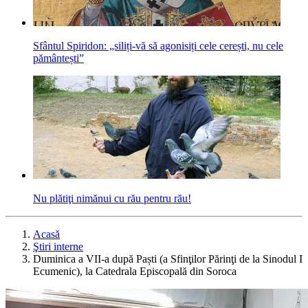
Sfântul Spiridon: „siliți-vă să agonisiți cele cerești, nu cele
pământești”
Nu plătiţi nimănui cu rău pentru rău!
Acasă
Ştiri interne
Duminica a VII-a după Paști (a Sfinţilor Părinţi de la Sinodul I
Ecumenic), la Catedrala Episcopală din Soroca