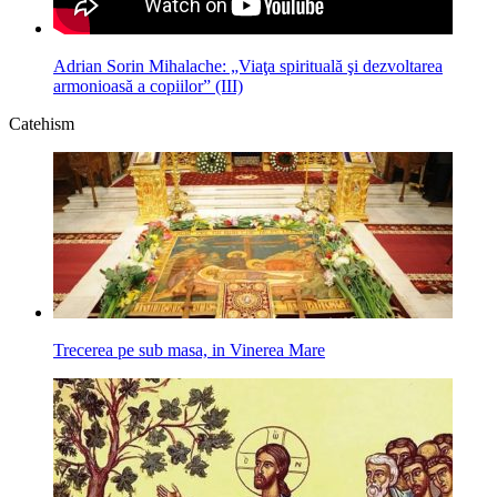
Adrian Sorin Mihalache: „Viaţa spirituală şi dezvoltarea
armonioasă a copiilor” (III)
Catehism
Trecerea pe sub masa, in Vinerea Mare