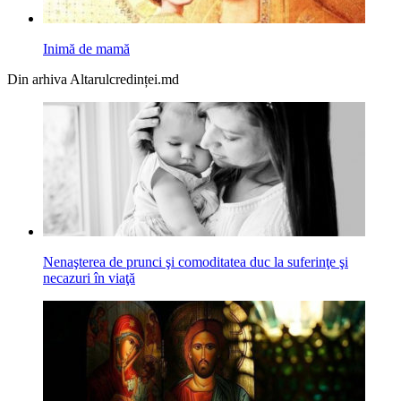
Inimă de mamă
Din arhiva Altarulcredinței.md
Nenaşterea de prunci şi comoditatea duc la suferinţe şi
necazuri în viaţă