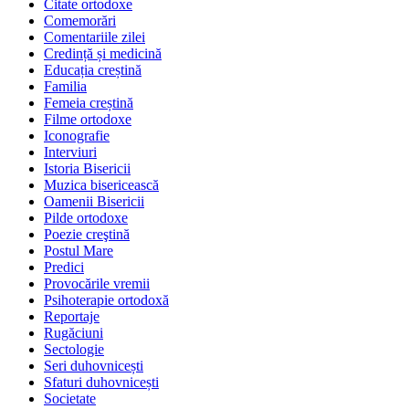
Citate ortodoxe
Comemorări
Comentariile zilei
Credință și medicină
Educația creștină
Familia
Femeia creștină
Filme ortodoxe
Iconografie
Interviuri
Istoria Bisericii
Muzica bisericească
Oamenii Bisericii
Pilde ortodoxe
Poezie creştină
Postul Mare
Predici
Provocările vremii
Psihoterapie ortodoxă
Reportaje
Rugăciuni
Sectologie
Seri duhovnicești
Sfaturi duhovnicești
Societate