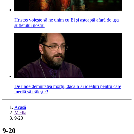
Hristos voieşte să ne unim cu El şi aşteaptă afară de uşa
sufletului nostru
De unde demnitatea morţii, dacă n-ai idealuri pentru care
merită să trăieşti?!
Acasă
Media
9-20
9-20