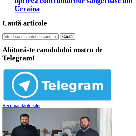
oprirea confruntărilor sângeroase din
Ucraina
Caută articole
Căută
Alătură-te canalulului nostru de
Telegram!
Recomandările zilei