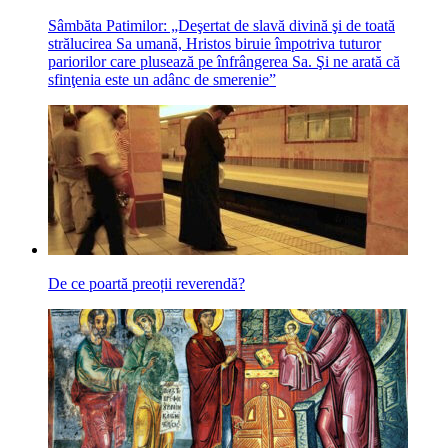
Sâmbăta Patimilor: „Deşertat de slavă divină şi de toată
strălucirea Sa umană, Hristos biruie împotriva tuturor
pariorilor care plusează pe înfrângerea Sa. Şi ne arată că
sfinţenia este un adânc de smerenie”
De ce poartă preoții reverendă?