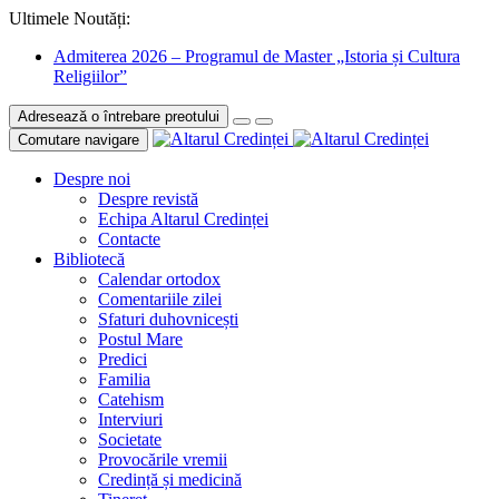
Ultimele Noutăți:
Admiterea 2026 – Programul de Master „Istoria și Cultura
Religiilor”
Adresează o întrebare preotului
Comutare navigare
Despre noi
Despre revistă
Echipa Altarul Credinței
Contacte
Bibliotecă
Calendar ortodox
Comentariile zilei
Sfaturi duhovnicești
Postul Mare
Predici
Familia
Catehism
Interviuri
Societate
Provocările vremii
Credință și medicină