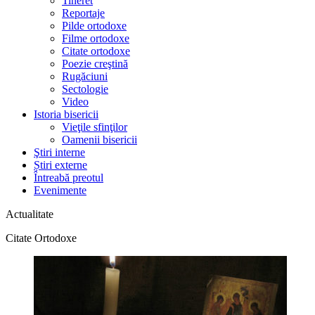
Tineret
Reportaje
Pilde ortodoxe
Filme ortodoxe
Citate ortodoxe
Poezie creştină
Rugăciuni
Sectologie
Video
Istoria bisericii
Vieţile sfinţilor
Oamenii bisericii
Ştiri interne
Știri externe
Întreabă preotul
Evenimente
Actualitate
Citate Ortodoxe